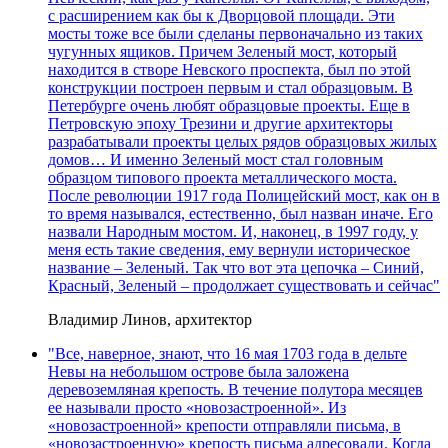
с расширением как бы к Дворцовой площади. Эти
мосты тоже все были сделаны первоначально из таких
чугунных ящиков. Причем Зеленый мост, который
находится в створе Невского проспекта, был по этой
конструкции построен первым и стал образцовым. В
Петербурге очень любят образцовые проекты. Еще в
Петровскую эпоху Трезини и другие архитекторы
разрабатывали проекты целых рядов образцовых жилых
домов… И именно Зеленый мост стал головным
образцом типового проекта металлического моста.
После революции 1917 года Полицейский мост, как он в
то время назывался, естественно, был назван иначе. Его
назвали Народным мостом. И, наконец, в 1997 году, у
меня есть такие сведения, ему вернули историческое
название – Зеленый. Так что вот эта цепочка – Синий,
Красный, Зеленый – продолжает существовать и сейчас"
Владимир Линов, архитектор
"Все, наверное, знают, что 16 мая 1703 года в дельте
Невы на небольшом острове была заложена
деревоземляная крепость. В течение полутора месяцев
ее называли просто «новозастроенной». Из
«новозастроенной» крепости отправляли письма, в
«новозастроенную» крепость письма адресовали. Когда