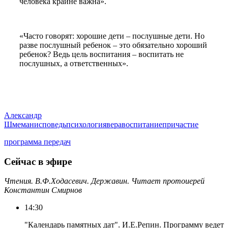
человека крайне важна».
«Часто говорят: хорошие дети – послушные дети. Но
разве послушный ребенок – это обязательно хороший
ребенок? Ведь цель воспитания – воспитать не
послушных, а ответственных».
Александр
Шмеман
исповедь
психология
вера
воспитание
причастие
программа передач
Сейчас в эфире
Чтения. В.Ф.Ходасевич. Державин. Читает протоиерей
Константин Смирнов
14:30
"Календарь памятных дат". И.Е.Репин. Программу ведет