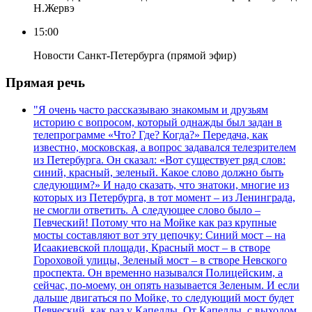
Н.Жервэ
15:00
Новости Санкт-Петербурга (прямой эфир)
Прямая речь
"Я очень часто рассказываю знакомым и друзьям
историю с вопросом, который однажды был задан в
телепрограмме «Что? Где? Когда?» Передача, как
известно, московская, а вопрос задавался телезрителем
из Петербурга. Он сказал: «Вот существует ряд слов:
синий, красный, зеленый. Какое слово должно быть
следующим?» И надо сказать, что знатоки, многие из
которых из Петербурга, в тот момент – из Ленинграда,
не смогли ответить. А следующее слово было –
Певческий! Потому что на Мойке как раз крупные
мосты составляют вот эту цепочку: Синий мост – на
Исаакиевской площади, Красный мост – в створе
Гороховой улицы, Зеленый мост – в створе Невского
проспекта. Он временно назывался Полицейским, а
сейчас, по-моему, он опять называется Зеленым. И если
дальше двигаться по Мойке, то следующий мост будет
Певческий, как раз у Капеллы. От Капеллы, с выходом,