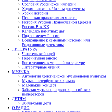
Сословия Российской империи
Ходим в архивы. Читаем документы
Уроки истории
Псковская православная миссия
История Русской Православной Церкви
Россия. Век ХХ
Календарь памятных дат
Под знаменем России
Возвращение к семейным истокам, или
Родословные детективы
ЛИТЕРАТУРА
Читательский клуб
Перечитывая заново
Бог и человек в мировой литературе
Литературные чтения
МУЗЫКА
Антология христианской музыкальной культуры
Музыка петербургских храмов
Маленький концерт
Забытая музыка при дворах российских
императоров
ДЕТЯМ
Жили-были дети
О РАДИО