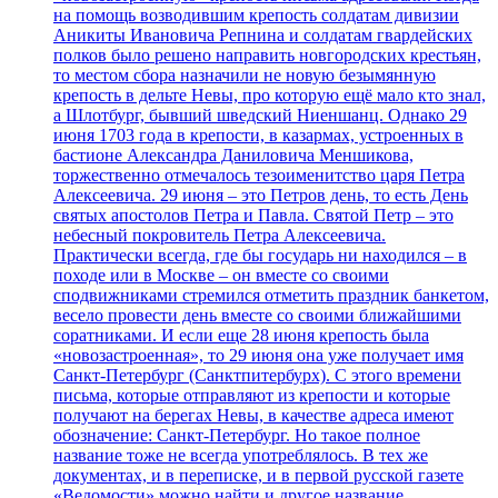
на помощь возводившим крепость солдатам дивизии
Аникиты Ивановича Репнина и солдатам гвардейских
полков было решено направить новгородских крестьян,
то местом сбора назначили не новую безымянную
крепость в дельте Невы, про которую ещё мало кто знал,
а Шлотбург, бывший шведский Ниеншанц. Однако 29
июня 1703 года в крепости, в казармах, устроенных в
бастионе Александра Даниловича Меншикова,
торжественно отмечалось тезоименитство царя Петра
Алексеевича. 29 июня – это Петров день, то есть День
святых апостолов Петра и Павла. Святой Петр – это
небесный покровитель Петра Алексеевича.
Практически всегда, где бы государь ни находился – в
походе или в Москве – он вместе со своими
сподвижниками стремился отметить праздник банкетом,
весело провести день вместе со своими ближайшими
соратниками. И если еще 28 июня крепость была
«новозастроенная», то 29 июня она уже получает имя
Санкт-Петербург (Санктпитербурх). С этого времени
письма, которые отправляют из крепости и которые
получают на берегах Невы, в качестве адреса имеют
обозначение: Санкт-Петербург. Но такое полное
название тоже не всегда употреблялось. В тех же
документах, и в переписке, и в первой русской газете
«Ведомости» можно найти и другое название,