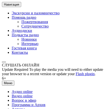
Навигация
Экскурсии и паломничество
Помощь радио
Пожертвования
Сотрудничество
Аудиодиски
Подкасты радио
Новинки
Интервью
Гостевая книга
Контакты
СЛУШАТЬ ОНЛАЙН
Update Required
To play the media you will need to either update
your browser to a recent version or update your
Flash plugin
.
6+
Меню
Аудио online
Видео online
Вопрос в эфир
Программа и Архив