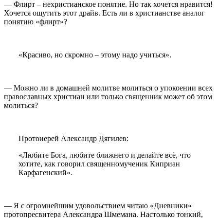
— Флирт – нехристианское понятие. Но так хочется нравится!
Хочется ощутить этот драйв. Есть ли в христианстве аналог
понятию «флирт»?
«Красиво, но скромно – этому надо учиться».
— Можно ли в домашней молитве молиться о упокоении всех
православных христиан или только священник может об этом
молиться?
Протоиерей Александр Дягилев:
«Любите Бога, любите ближнего и делайте всё, что
хотите, как говорил священномученик Киприан
Карфагенский».
— Я с огромнейшим удовольствием читаю «Дневники»
протопресвитера Александра Шмемана. Настолько тонкий,