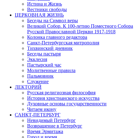
Истина и Жизнь
Вестники свободы
ЦЕРКОВНАЯ ЖИЗНЬ
Беседы на Символ веры
Великий Собор. К 100-летию Поместного Собора
Русской Православной Церкви 1917-1918
Колонка главного редактора
Санкт-Петербургская митрополия
Тихвинский дневник
Беседы пастыря
Экклесия
Пастырский час
Молитвенные правила
Пальмовник
Служение
ЛЕКТОРИЙ
Русская религиозная философия
История христианского искусства
Духовные основы государственности
Читаем икону
САНКТ-ПЕТЕРБУРГ
Невидимый Петербург
Возвращение в Петербург
Время Эрмитажа
Город и время