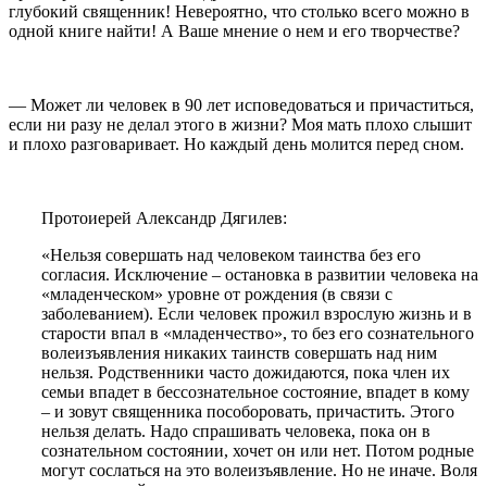
глубокий священник! Невероятно, что столько всего можно в
одной книге найти! А Ваше мнение о нем и его творчестве?
— Может ли человек в 90 лет исповедоваться и причаститься,
если ни разу не делал этого в жизни? Моя мать плохо слышит
и плохо разговаривает. Но каждый день молится перед сном.
Протоиерей Александр Дягилев:
«Нельзя совершать над человеком таинства без его
согласия. Исключение – остановка в развитии человека на
«младенческом» уровне от рождения (в связи с
заболеванием). Если человек прожил взрослую жизнь и в
старости впал в «младенчество», то без его сознательного
волеизъявления никаких таинств совершать над ним
нельзя. Родственники часто дожидаются, пока член их
семьи впадет в бессознательное состояние, впадет в кому
– и зовут священника пособоровать, причастить. Этого
нельзя делать. Надо спрашивать человека, пока он в
сознательном состоянии, хочет он или нет. Потом родные
могут сослаться на это волеизъявление. Но не иначе. Воля