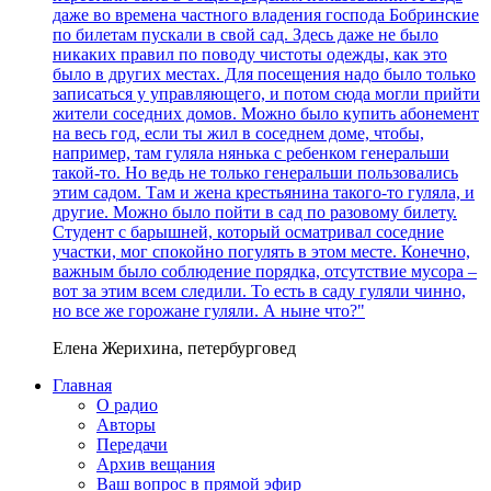
даже во времена частного владения господа Бобринские
по билетам пускали в свой сад. Здесь даже не было
никаких правил по поводу чистоты одежды, как это
было в других местах. Для посещения надо было только
записаться у управляющего, и потом сюда могли прийти
жители соседних домов. Можно было купить абонемент
на весь год, если ты жил в соседнем доме, чтобы,
например, там гуляла нянька с ребенком генеральши
такой-то. Но ведь не только генеральши пользовались
этим садом. Там и жена крестьянина такого-то гуляла, и
другие. Можно было пойти в сад по разовому билету.
Студент с барышней, который осматривал соседние
участки, мог спокойно погулять в этом месте. Конечно,
важным было соблюдение порядка, отсутствие мусора –
вот за этим всем следили. То есть в саду гуляли чинно,
но все же горожане гуляли. А ныне что?"
Елена Жерихина, петербурговед
Главная
О радио
Авторы
Передачи
Архив вещания
Ваш вопрос в прямой эфир