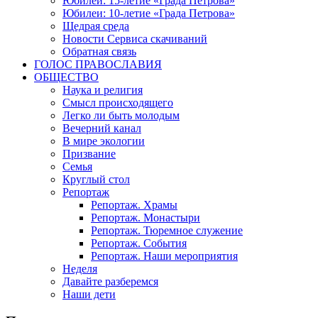
Юбилеи: 15-летие «Града Петрова»
Юбилеи: 10-летие «Града Петрова»
Щедрая среда
Новости Сервиса скачиваний
Обратная связь
ГОЛОС ПРАВОСЛАВИЯ
ОБЩЕСТВО
Наука и религия
Смысл происходящего
Легко ли быть молодым
Вечерний канал
В мире экологии
Призвание
Семья
Круглый стол
Репортаж
Репортаж. Храмы
Репортаж. Монастыри
Репортаж. Тюремное служение
Репортаж. События
Репортаж. Наши мероприятия
Неделя
Давайте разберемся
Наши дети