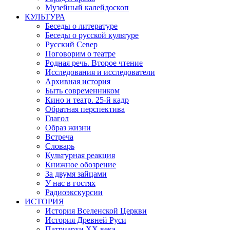
Музейный калейдоскоп
КУЛЬТУРА
Беседы о литературе
Беседы о русской культуре
Русский Север
Поговорим о театре
Родная речь. Второе чтение
Исследования и исследователи
Архивная история
Быть современником
Кино и театр. 25-й кадр
Обратная перспектива
Глагол
Образ жизни
Встреча
Словарь
Культурная реакция
Книжное обозрение
За двумя зайцами
У нас в гостях
Радиоэкскурсии
ИСТОРИЯ
История Вселенской Церкви
История Древней Руси
Патриархи XX века