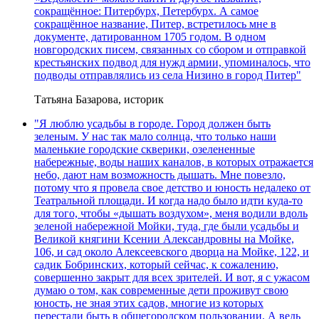
сокращённое: Питербурх, Петербурх. А самое
сокращённое название, Питер, встретилось мне в
документе, датированном 1705 годом. В одном
новгородских писем, связанных со сбором и отправкой
крестьянских подвод для нужд армии, упоминалось, что
подводы отправлялись из села Низино в город Питер"
Татьяна Базарова, историк
"Я люблю усадьбы в городе. Город должен быть
зеленым. У нас так мало солнца, что только наши
маленькие городские скверики, озелененные
набережные, воды наших каналов, в которых отражается
небо, дают нам возможность дышать. Мне повезло,
потому что я провела свое детство и юность недалеко от
Театральной площади. И когда надо было идти куда-то
для того, чтобы «дышать воздухом», меня водили вдоль
зеленой набережной Мойки, туда, где были усадьбы и
Великой княгини Ксении Александровны на Мойке,
106, и сад около Алексеевского дворца на Мойке, 122, и
садик Бобринских, который сейчас, к сожалению,
совершенно закрыт для всех зрителей. И вот, я с ужасом
думаю о том, как современные дети проживут свою
юность, не зная этих садов, многие из которых
перестали быть в общегородском пользовании. А ведь