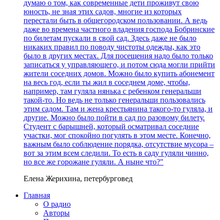
думаю о том, как современные дети проживут свою
юность, не зная этих садов, многие из которых
перестали быть в общегородском пользовании. А ведь
даже во времена частного владения господа Бобринские
по билетам пускали в свой сад. Здесь даже не было
никаких правил по поводу чистоты одежды, как это
было в других местах. Для посещения надо было только
записаться у управляющего, и потом сюда могли прийти
жители соседних домов. Можно было купить абонемент
на весь год, если ты жил в соседнем доме, чтобы,
например, там гуляла нянька с ребенком генеральши
такой-то. Но ведь не только генеральши пользовались
этим садом. Там и жена крестьянина такого-то гуляла, и
другие. Можно было пойти в сад по разовому билету.
Студент с барышней, который осматривал соседние
участки, мог спокойно погулять в этом месте. Конечно,
важным было соблюдение порядка, отсутствие мусора –
вот за этим всем следили. То есть в саду гуляли чинно,
но все же горожане гуляли. А ныне что?"
Елена Жерихина, петербурговед
Главная
О радио
Авторы