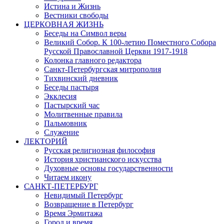
Истина и Жизнь
Вестники свободы
ЦЕРКОВНАЯ ЖИЗНЬ
Беседы на Символ веры
Великий Собор. К 100-летию Поместного Собора
Русской Православной Церкви 1917-1918
Колонка главного редактора
Санкт-Петербургская митрополия
Тихвинский дневник
Беседы пастыря
Экклесия
Пастырский час
Молитвенные правила
Пальмовник
Служение
ЛЕКТОРИЙ
Русская религиозная философия
История христианского искусства
Духовные основы государственности
Читаем икону
САНКТ-ПЕТЕРБУРГ
Невидимый Петербург
Возвращение в Петербург
Время Эрмитажа
Город и время