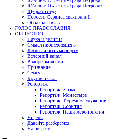
Юбилеи: 15-летие «Града Петрова»
Юбилеи: 10-летие «Града Петрова»
Щедрая среда
Новости Сервиса скачиваний
Обратная связь
ГОЛОС ПРАВОСЛАВИЯ
ОБЩЕСТВО
Наука и религия
Смысл происходящего
Легко ли быть молодым
Вечерний канал
В мире экологии
Призвание
Семья
Круглый стол
Репортаж
Репортаж. Храмы
Репортаж. Монастыри
Репортаж. Тюремное служение
Репортаж. События
Репортаж. Наши мероприятия
Неделя
Давайте разберемся
Наши дети