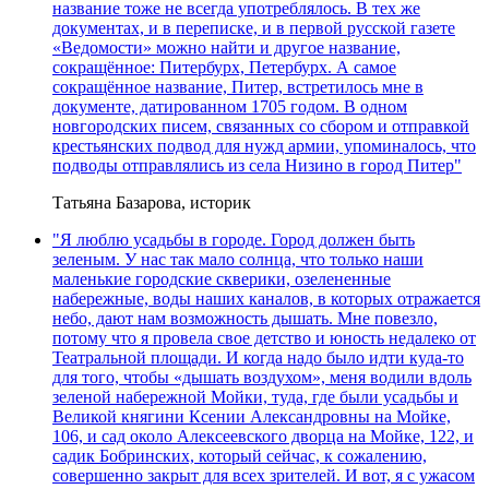
название тоже не всегда употреблялось. В тех же
документах, и в переписке, и в первой русской газете
«Ведомости» можно найти и другое название,
сокращённое: Питербурх, Петербурх. А самое
сокращённое название, Питер, встретилось мне в
документе, датированном 1705 годом. В одном
новгородских писем, связанных со сбором и отправкой
крестьянских подвод для нужд армии, упоминалось, что
подводы отправлялись из села Низино в город Питер"
Татьяна Базарова, историк
"Я люблю усадьбы в городе. Город должен быть
зеленым. У нас так мало солнца, что только наши
маленькие городские скверики, озелененные
набережные, воды наших каналов, в которых отражается
небо, дают нам возможность дышать. Мне повезло,
потому что я провела свое детство и юность недалеко от
Театральной площади. И когда надо было идти куда-то
для того, чтобы «дышать воздухом», меня водили вдоль
зеленой набережной Мойки, туда, где были усадьбы и
Великой княгини Ксении Александровны на Мойке,
106, и сад около Алексеевского дворца на Мойке, 122, и
садик Бобринских, который сейчас, к сожалению,
совершенно закрыт для всех зрителей. И вот, я с ужасом