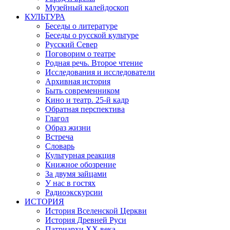
Музейный калейдоскоп
КУЛЬТУРА
Беседы о литературе
Беседы о русской культуре
Русский Север
Поговорим о театре
Родная речь. Второе чтение
Исследования и исследователи
Архивная история
Быть современником
Кино и театр. 25-й кадр
Обратная перспектива
Глагол
Образ жизни
Встреча
Словарь
Культурная реакция
Книжное обозрение
За двумя зайцами
У нас в гостях
Радиоэкскурсии
ИСТОРИЯ
История Вселенской Церкви
История Древней Руси
Патриархи XX века