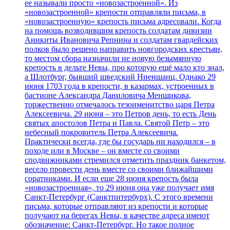
ее называли просто «новозастроенной». Из
«новозастроенной» крепости отправляли письма, в
«новозастроенную» крепость письма адресовали. Когда
на помощь возводившим крепость солдатам дивизии
Аникиты Ивановича Репнина и солдатам гвардейских
полков было решено направить новгородских крестьян,
то местом сбора назначили не новую безымянную
крепость в дельте Невы, про которую ещё мало кто знал,
а Шлотбург, бывший шведский Ниеншанц. Однако 29
июня 1703 года в крепости, в казармах, устроенных в
бастионе Александра Даниловича Меншикова,
торжественно отмечалось тезоименитство царя Петра
Алексеевича. 29 июня – это Петров день, то есть День
святых апостолов Петра и Павла. Святой Петр – это
небесный покровитель Петра Алексеевича.
Практически всегда, где бы государь ни находился – в
походе или в Москве – он вместе со своими
сподвижниками стремился отметить праздник банкетом,
весело провести день вместе со своими ближайшими
соратниками. И если еще 28 июня крепость была
«новозастроенная», то 29 июня она уже получает имя
Санкт-Петербург (Санктпитербурх). С этого времени
письма, которые отправляют из крепости и которые
получают на берегах Невы, в качестве адреса имеют
обозначение: Санкт-Петербург. Но такое полное