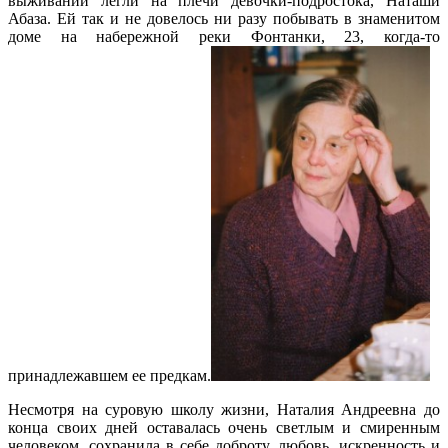
выживании легли на плечи девочки-подростока, Наташи
Абаза. Ей так и не довелось ни разу побывать в знаменитом
доме на набережной реки Фонтанки, 23, когда-то
принадлежавшем ее предкам.
Несмотря на суровую школу жизни, Наталия Андреевна до
конца своих дней оставалась очень светлым и смиренным
человеком, сохранила в себе доброту, любовь, искренность и