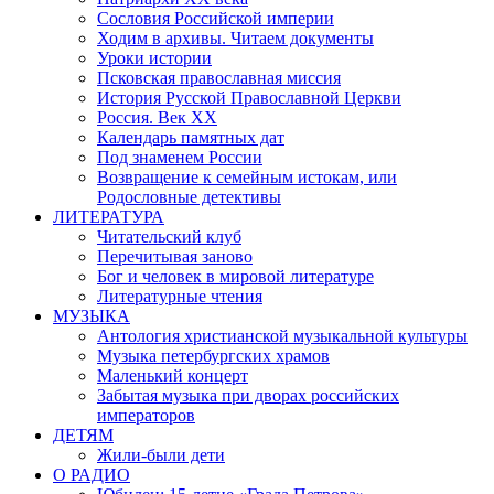
Сословия Российской империи
Ходим в архивы. Читаем документы
Уроки истории
Псковская православная миссия
История Русской Православной Церкви
Россия. Век ХХ
Календарь памятных дат
Под знаменем России
Возвращение к семейным истокам, или
Родословные детективы
ЛИТЕРАТУРА
Читательский клуб
Перечитывая заново
Бог и человек в мировой литературе
Литературные чтения
МУЗЫКА
Антология христианской музыкальной культуры
Музыка петербургских храмов
Маленький концерт
Забытая музыка при дворах российских
императоров
ДЕТЯМ
Жили-были дети
О РАДИО