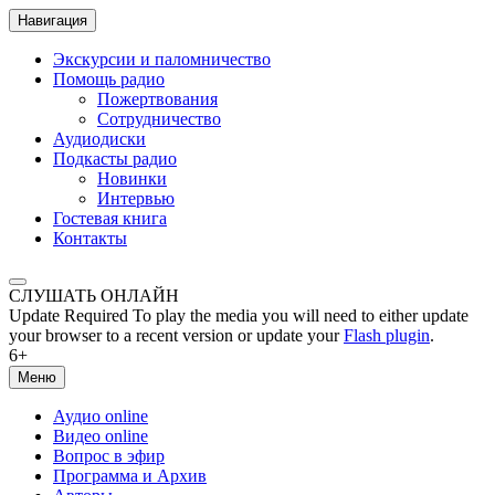
Навигация
Экскурсии и паломничество
Помощь радио
Пожертвования
Сотрудничество
Аудиодиски
Подкасты радио
Новинки
Интервью
Гостевая книга
Контакты
СЛУШАТЬ ОНЛАЙН
Update Required
To play the media you will need to either update
your browser to a recent version or update your
Flash plugin
.
6+
Меню
Аудио online
Видео online
Вопрос в эфир
Программа и Архив