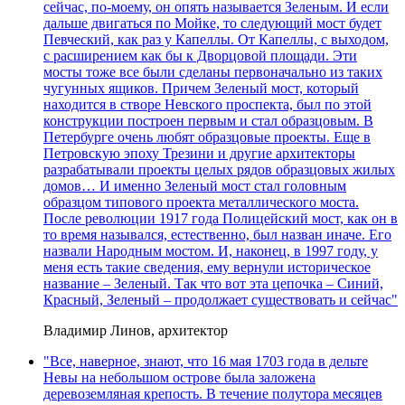
сейчас, по-моему, он опять называется Зеленым. И если
дальше двигаться по Мойке, то следующий мост будет
Певческий, как раз у Капеллы. От Капеллы, с выходом,
с расширением как бы к Дворцовой площади. Эти
мосты тоже все были сделаны первоначально из таких
чугунных ящиков. Причем Зеленый мост, который
находится в створе Невского проспекта, был по этой
конструкции построен первым и стал образцовым. В
Петербурге очень любят образцовые проекты. Еще в
Петровскую эпоху Трезини и другие архитекторы
разрабатывали проекты целых рядов образцовых жилых
домов… И именно Зеленый мост стал головным
образцом типового проекта металлического моста.
После революции 1917 года Полицейский мост, как он в
то время назывался, естественно, был назван иначе. Его
назвали Народным мостом. И, наконец, в 1997 году, у
меня есть такие сведения, ему вернули историческое
название – Зеленый. Так что вот эта цепочка – Синий,
Красный, Зеленый – продолжает существовать и сейчас"
Владимир Линов, архитектор
"Все, наверное, знают, что 16 мая 1703 года в дельте
Невы на небольшом острове была заложена
деревоземляная крепость. В течение полутора месяцев