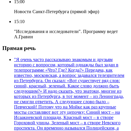
15:00
Новости Санкт-Петербурга (прямой эфир)
15:10
"Исследования и исследователи". Программу ведет
А.Гравин
Прямая речь
"Я очень часто рассказываю знакомым и друзьям
историю с вопросом, который однажды был задан в
телепрограмме «Что? Где? Когда?» Передача, как
известно, московская, а вопрос задавался телезрителем
из Петербурга. Он сказал: «Вот существует ряд слов:
синий, красный, зеленый. Какое слово должно быть
следующим?» И надо сказать, что знатоки, многие из
которых из Петербурга, в тот момент – из Ленинграда,
не смогли ответить. А следующее слово было –
Певческий! Потому что на Мойке как раз крупные
мосты составляют вот эту цепочку: Синий мост – на
Исаакиевской площади, Красный мост – в створе
Гороховой улицы, Зеленый мост – в створе Невского
проспекта. Он временно назывался Полицейским, а