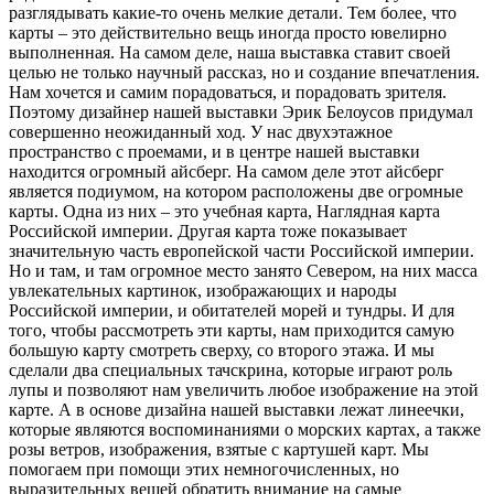
разглядывать какие-то очень мелкие детали. Тем более, что
карты – это действительно вещь иногда просто ювелирно
выполненная. На самом деле, наша выставка ставит своей
целью не только научный рассказ, но и создание впечатления.
Нам хочется и самим порадоваться, и порадовать зрителя.
Поэтому дизайнер нашей выставки Эрик Белоусов придумал
совершенно неожиданный ход. У нас двухэтажное
пространство с проемами, и в центре нашей выставки
находится огромный айсберг. На самом деле этот айсберг
является подиумом, на котором расположены две огромные
карты. Одна из них – это учебная карта, Наглядная карта
Российской империи. Другая карта тоже показывает
значительную часть европейской части Российской империи.
Но и там, и там огромное место занято Севером, на них масса
увлекательных картинок, изображающих и народы
Российской империи, и обитателей морей и тундры. И для
того, чтобы рассмотреть эти карты, нам приходится самую
большую карту смотреть сверху, со второго этажа. И мы
сделали два специальных тачскрина, которые играют роль
лупы и позволяют нам увеличить любое изображение на этой
карте. А в основе дизайна нашей выставки лежат линеечки,
которые являются воспоминаниями о морских картах, а также
розы ветров, изображения, взятые с картушей карт. Мы
помогаем при помощи этих немногочисленных, но
выразительных вещей обратить внимание на самые