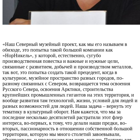
«Наш Северный музейный проект, как мы его называем в
обиходе, это попытка такой большой компании как
«НорНикель», у которой, естественно, сугубо
производственная повестка и важные и нужные цели,
связанные с развитием, добычей и производством металлов,
так вот, это попытка создать такой прецедент, когда в
культурное, музейное пространство разных городов, по-
разному связанных с Севером, возвращается тема освоения
Русского Севера, освоения Арктики, строительства
крупнейших промышленных гигантов на этих территория, и
вообще развития там технологий, жизни, условий для людей и
разных возможностей для людей. Наша задача – вернуть эту
тематику в культурный оборот. Нам кажется, что мы за
последние несколько десятилетий растратили этот флер
интереса, во-первых, к тому, что делали наши предки, во-
вторых, пассионарность в отношении собственной большой
территории, которую мы много столетий завоевывали,
обустраивали, и продолжаем там жить дальше. Поэтому для