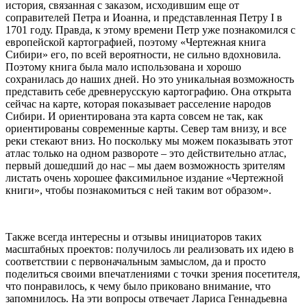
история, связанная с заказом, исходившим еще от
соправителей Петра и Иоанна, и представленная Петру I в
1701 году. Правда, к этому времени Петр уже познакомился с
европейской картографией, поэтому «Чертежная книга
Сибири» его, по всей вероятности, не сильно вдохновила.
Поэтому книга была мало использована и хорошо
сохранилась до наших дней. Но это уникальная возможность
представить себе древнерусскую картографию. Она открыта
сейчас на карте, которая показывает расселение народов
Сибири. И ориентирована эта карта совсем не так, как
ориентированы современные карты. Север там внизу, и все
реки стекают вниз. Но поскольку мы можем показывать этот
атлас только на одном развороте – это действительно атлас,
первый дошедший до нас – мы даем возможность зрителям
листать очень хорошее факсимильное издание «Чертежной
книги», чтобы познакомиться с ней таким вот образом».
Также всегда интересны и отзывы инициаторов таких
масштабных проектов: получилось ли реализовать их идею в
соответствии с первоначальным замыслом, да и просто
поделиться своими впечатлениями с точки зрения посетителя,
что понравилось, к чему было приковано внимание, что
запомнилось. На эти вопросы отвечает Лариса Геннадьевна