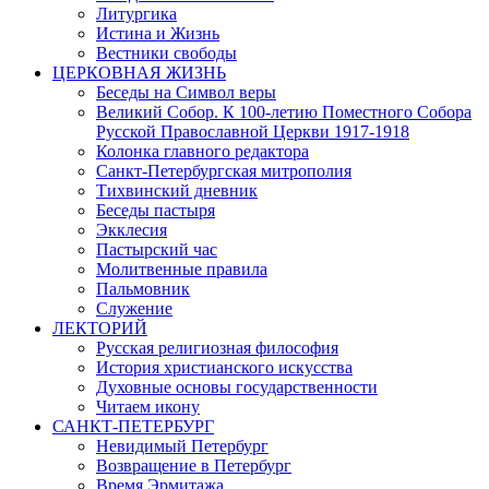
Литургика
Истина и Жизнь
Вестники свободы
ЦЕРКОВНАЯ ЖИЗНЬ
Беседы на Символ веры
Великий Собор. К 100-летию Поместного Собора
Русской Православной Церкви 1917-1918
Колонка главного редактора
Санкт-Петербургская митрополия
Тихвинский дневник
Беседы пастыря
Экклесия
Пастырский час
Молитвенные правила
Пальмовник
Служение
ЛЕКТОРИЙ
Русская религиозная философия
История христианского искусства
Духовные основы государственности
Читаем икону
САНКТ-ПЕТЕРБУРГ
Невидимый Петербург
Возвращение в Петербург
Время Эрмитажа