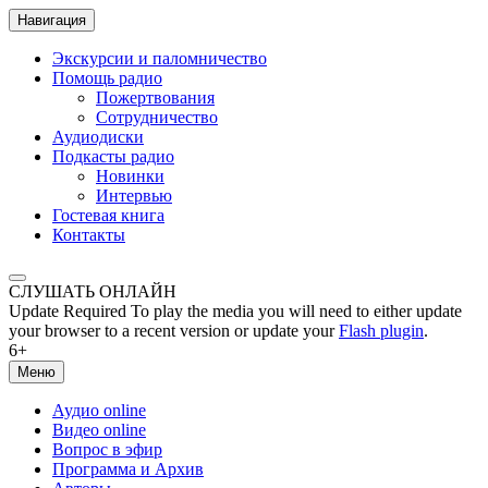
Навигация
Экскурсии и паломничество
Помощь радио
Пожертвования
Сотрудничество
Аудиодиски
Подкасты радио
Новинки
Интервью
Гостевая книга
Контакты
СЛУШАТЬ ОНЛАЙН
Update Required
To play the media you will need to either update
your browser to a recent version or update your
Flash plugin
.
6+
Меню
Аудио online
Видео online
Вопрос в эфир
Программа и Архив