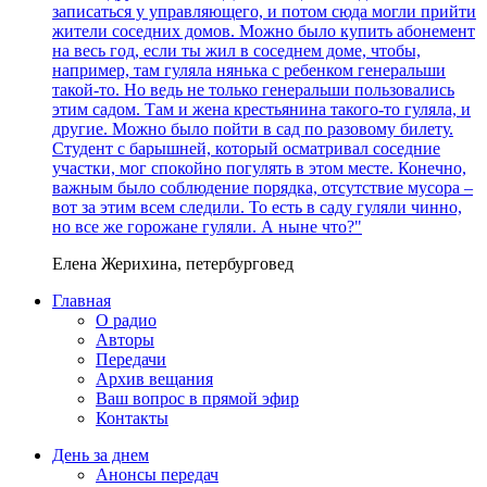
записаться у управляющего, и потом сюда могли прийти
жители соседних домов. Можно было купить абонемент
на весь год, если ты жил в соседнем доме, чтобы,
например, там гуляла нянька с ребенком генеральши
такой-то. Но ведь не только генеральши пользовались
этим садом. Там и жена крестьянина такого-то гуляла, и
другие. Можно было пойти в сад по разовому билету.
Студент с барышней, который осматривал соседние
участки, мог спокойно погулять в этом месте. Конечно,
важным было соблюдение порядка, отсутствие мусора –
вот за этим всем следили. То есть в саду гуляли чинно,
но все же горожане гуляли. А ныне что?"
Елена Жерихина, петербурговед
Главная
О радио
Авторы
Передачи
Архив вещания
Ваш вопрос в прямой эфир
Контакты
День за днем
Анонсы передач