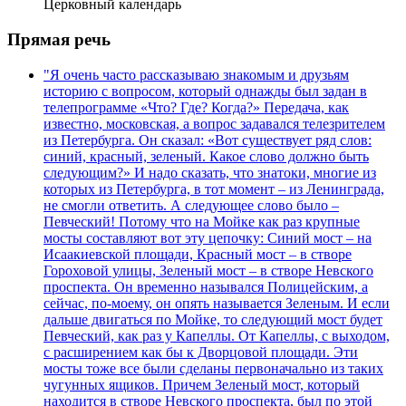
Церковный календарь
Прямая речь
"Я очень часто рассказываю знакомым и друзьям
историю с вопросом, который однажды был задан в
телепрограмме «Что? Где? Когда?» Передача, как
известно, московская, а вопрос задавался телезрителем
из Петербурга. Он сказал: «Вот существует ряд слов:
синий, красный, зеленый. Какое слово должно быть
следующим?» И надо сказать, что знатоки, многие из
которых из Петербурга, в тот момент – из Ленинграда,
не смогли ответить. А следующее слово было –
Певческий! Потому что на Мойке как раз крупные
мосты составляют вот эту цепочку: Синий мост – на
Исаакиевской площади, Красный мост – в створе
Гороховой улицы, Зеленый мост – в створе Невского
проспекта. Он временно назывался Полицейским, а
сейчас, по-моему, он опять называется Зеленым. И если
дальше двигаться по Мойке, то следующий мост будет
Певческий, как раз у Капеллы. От Капеллы, с выходом,
с расширением как бы к Дворцовой площади. Эти
мосты тоже все были сделаны первоначально из таких
чугунных ящиков. Причем Зеленый мост, который
находится в створе Невского проспекта, был по этой