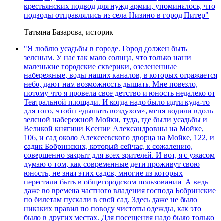
крестьянских подвод для нужд армии, упоминалось, что
подводы отправлялись из села Низино в город Питер"
Татьяна Базарова, историк
"Я люблю усадьбы в городе. Город должен быть
зеленым. У нас так мало солнца, что только наши
маленькие городские скверики, озелененные
набережные, воды наших каналов, в которых отражается
небо, дают нам возможность дышать. Мне повезло,
потому что я провела свое детство и юность недалеко от
Театральной площади. И когда надо было идти куда-то
для того, чтобы «дышать воздухом», меня водили вдоль
зеленой набережной Мойки, туда, где были усадьбы и
Великой княгини Ксении Александровны на Мойке,
106, и сад около Алексеевского дворца на Мойке, 122, и
садик Бобринских, который сейчас, к сожалению,
совершенно закрыт для всех зрителей. И вот, я с ужасом
думаю о том, как современные дети проживут свою
юность, не зная этих садов, многие из которых
перестали быть в общегородском пользовании. А ведь
даже во времена частного владения господа Бобринские
по билетам пускали в свой сад. Здесь даже не было
никаких правил по поводу чистоты одежды, как это
было в других местах. Для посещения надо было только