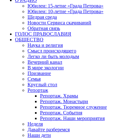
О РАДИО
Юбилеи: 15-летие «Града Петрова»
Юбилеи: 10-летие «Града Петрова»
Щедрая среда
Новости Сервиса скачиваний
Обратная связь
ГОЛОС ПРАВОСЛАВИЯ
ОБЩЕСТВО
Наука и религия
Смысл происходящего
Легко ли быть молодым
Вечерний канал
В мире экологии
Призвание
Семья
Круглый стол
Репортаж
Репортаж. Храмы
Репортаж. Монастыри
Репортаж. Тюремное служение
Репортаж. События
Репортаж. Наши мероприятия
Неделя
Давайте разберемся
Наши дети