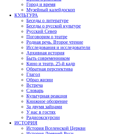
Город и время
Музейный калейдоскоп
КУЛЬТУРА
Беседы о литературе
Беседы о русской культуре
Русский Север
Поговорим о театре
Родная речь. Второе чтение
Исследования и исследователи
Архивная история
Быть современником
Кино и театр. 25-й кадр
Обратная перспектива
Глагол
Образ жизни
Встреча
Словарь
Культурная реакция
Книжное обозрение
За двумя зайцами
У нас в гостях
Радиоэкскурсии
ИСТОРИЯ
История Вселенской Церкви
История Древней Руси