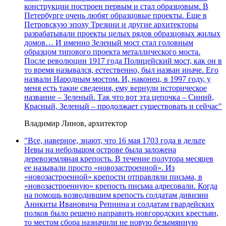
конструкции построен первым и стал образцовым. В
Петербурге очень любят образцовые проекты. Еще в
Петровскую эпоху Трезини и другие архитекторы
разрабатывали проекты целых рядов образцовых жилых
домов… И именно Зеленый мост стал головным
образцом типового проекта металлического моста.
После революции 1917 года Полицейский мост, как он в
то время назывался, естественно, был назван иначе. Его
назвали Народным мостом. И, наконец, в 1997 году, у
меня есть такие сведения, ему вернули историческое
название – Зеленый. Так что вот эта цепочка – Синий,
Красный, Зеленый – продолжает существовать и сейчас"
Владимир Линов, архитектор
"Все, наверное, знают, что 16 мая 1703 года в дельте
Невы на небольшом острове была заложена
деревоземляная крепость. В течение полутора месяцев
ее называли просто «новозастроенной». Из
«новозастроенной» крепости отправляли письма, в
«новозастроенную» крепость письма адресовали. Когда
на помощь возводившим крепость солдатам дивизии
Аникиты Ивановича Репнина и солдатам гвардейских
полков было решено направить новгородских крестьян,
то местом сбора назначили не новую безымянную