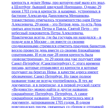
крепость в дельте Невы, про которую ещё мало кто знал,
а Шлотбург, бывший шведский Ниеншанц. Однако 29
июня 1703 года в крепости, в казармах, устроенных в
бастионе Александра Даниловича Меншикова,
торжественно отмечалось тезоименитство царя Петра
Алексеевича. 29 июня – это Петров день, то есть День
святых апостолов Петра и Павла. Святой Петр – это
небесный покровитель Петра Алексеевича.
Практически всегда, где бы государь ни находился – в
походе или в Москве – он вместе со своими
сподвижниками стремился отметить праздник банкетом,
весело провести день вместе со своими ближайшими
соратниками. И если еще 28 июня крепость была
«новозастроенная», то 29 июня она уже получает имя
Санкт-Петербург (Санктпитербурх). С этого времени
письма, которые отправляют из крепости и которые
получают на берегах Невы, в качестве адреса имеют
обозначение: Санкт-Петербург. Но такое полное
название тоже не всегда употреблялось. В тех же
документах, и в переписке, и в первой русской газете
«Ведомости» можно найти и другое название,
сокращённое: Питербурх, Петербурх. А самое
сокращённое название, Питер, встретилось мне в
документе, датированном 1705 годом. В одном
новгородских писем, связанных со сбором и отправкой