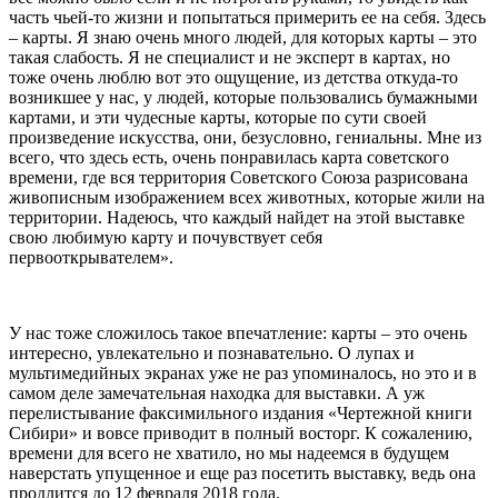
часть чьей-то жизни и попытаться примерить ее на себя. Здесь
– карты. Я знаю очень много людей, для которых карты – это
такая слабость. Я не специалист и не эксперт в картах, но
тоже очень люблю вот это ощущение, из детства откуда-то
возникшее у нас, у людей, которые пользовались бумажными
картами, и эти чудесные карты, которые по сути своей
произведение искусства, они, безусловно, гениальны. Мне из
всего, что здесь есть, очень понравилась карта советского
времени, где вся территория Советского Союза разрисована
живописным изображением всех животных, которые жили на
территории. Надеюсь, что каждый найдет на этой выставке
свою любимую карту и почувствует себя
первооткрывателем».
У нас тоже сложилось такое впечатление: карты – это очень
интересно, увлекательно и познавательно. О лупах и
мультимедийных экранах уже не раз упоминалось, но это и в
самом деле замечательная находка для выставки. А уж
перелистывание факсимильного издания «Чертежной книги
Сибири» и вовсе приводит в полный восторг. К сожалению,
времени для всего не хватило, но мы надеемся в будущем
наверстать упущенное и еще раз посетить выставку, ведь она
продлится до 12 февраля 2018 года.