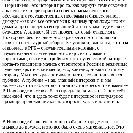
«НорНикеля» это история про то, как вернуть теме освоения
арктических территорий (из очень прагматического
обсуждения государственных программ и бизнес-планов)
дискурс «как мы все относимся к нашему прошлому, что мы
думаем про наш день сегодняшний и каким мы видим свое
будущее в Арктике». И тот проект, который открылся в
Новгороде, был началом этого рассказа и этой попытки
возврата в культурный оборот. Безусловно, выставка, которая
открылась в РГБ – с изумительными картами, с
изумительными легендами этих карт, картушами и
картинками, всякими атрибутами тех путешествий, которые
когда-то предпринимались с территории России в различные
чудесные арктические места, это, конечно, новый шаг в эту
сторону. Мы очень рассчитываем на то, что он понравится
публике. А публика – наш главный интересант, и мы
надеемся, что это будет воспринято с интересом и вниманием.
В Новгороде выставка была продлена на месяц. Тешим себя
надеждой, что и здесь тоже будет интересное и популярное
времяпрепровождение как для взрослых, так и для детей.
В Новгороде было очень много забавных предметов – от
значков до кружек, и это все было очень материальное. Это
все можно было если и не потрогать руками, то увидеть как