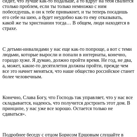
сидит, что лучше как-то подальше, а то вдруг на тебя свалится
столько проблем, если ты только немножко с ним
побеседуешь, и он к тебе привыкнет, и ты теперь посадишь
его себе на шею, а будет неудобно как-то ему отказывать,
какой же ты христианин тогда… В общем, люди находятся в
страхе.
С детьми-инвалидами у нас еще как-то попроще, а вот с теми
людьми, которые выросли и попали в интернаты, конечно,
гораздо хуже. Я думаю, должно пройти время. Не год, не два,
а, может, какие-то десятилетия должны пройти, прежде чем
все это начнет меняться, что наше общество российское станет
более человечным.
Конечно, Слава Богу, что Господь так управляет, что у нас все
складывается, надеюсь, что получится достроить этот дом. В
принципе, у нас уже все хорошо. Остается только не
сдаваться».
Подробнее беседу с отцом Борисом Ершовым слушайте в