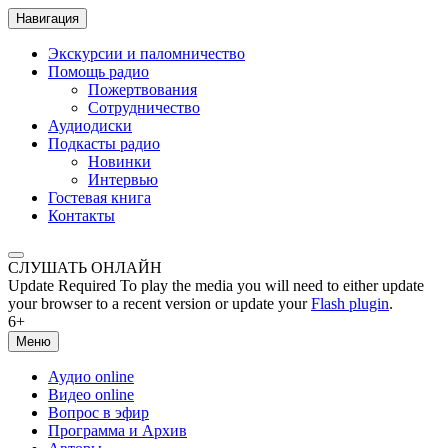
Навигация
Экскурсии и паломничество
Помощь радио
Пожертвования
Сотрудничество
Аудиодиски
Подкасты радио
Новинки
Интервью
Гостевая книга
Контакты
СЛУШАТЬ ОНЛАЙН
Update Required
To play the media you will need to either update
your browser to a recent version or update your
Flash plugin
.
6+
Меню
Аудио online
Видео online
Вопрос в эфир
Программа и Архив