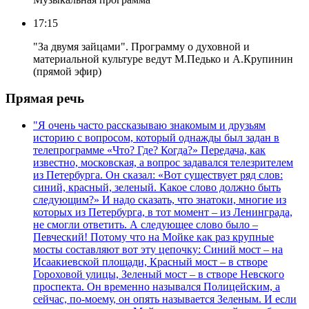
17:15
"За двумя зайцами". Программу о духовной и
материальной культуре ведут М.Педько и А.Крупинин
(прямой эфир)
Прямая речь
"Я очень часто рассказываю знакомым и друзьям
историю с вопросом, который однажды был задан в
телепрограмме «Что? Где? Когда?» Передача, как
известно, московская, а вопрос задавался телезрителем
из Петербурга. Он сказал: «Вот существует ряд слов:
синий, красный, зеленый. Какое слово должно быть
следующим?» И надо сказать, что знатоки, многие из
которых из Петербурга, в тот момент – из Ленинграда,
не смогли ответить. А следующее слово было –
Певческий! Потому что на Мойке как раз крупные
мосты составляют вот эту цепочку: Синий мост – на
Исаакиевской площади, Красный мост – в створе
Гороховой улицы, Зеленый мост – в створе Невского
проспекта. Он временно назывался Полицейским, а
сейчас, по-моему, он опять называется Зеленым. И если