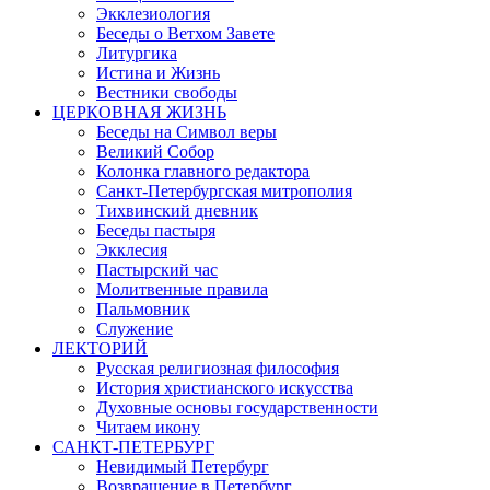
Экклезиология
Беседы о Ветхом Завете
Литургика
Истина и Жизнь
Вестники свободы
ЦЕРКОВНАЯ ЖИЗНЬ
Беседы на Символ веры
Великий Собор
Колонка главного редактора
Санкт-Петербургская митрополия
Тихвинский дневник
Беседы пастыря
Экклесия
Пастырский час
Молитвенные правила
Пальмовник
Служение
ЛЕКТОРИЙ
Русская религиозная философия
История христианского искусства
Духовные основы государственности
Читаем икону
САНКТ-ПЕТЕРБУРГ
Невидимый Петербург
Возвращение в Петербург