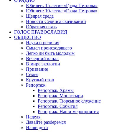
О РАДИО
Юбилеи: 15-летие «Града Петрова»
Юбилеи: 10-летие «Града Петрова»
Щедрая среда
Новости Сервиса скачиваний
Обратная связь
ГОЛОС ПРАВОСЛАВИЯ
ОБЩЕСТВО
Наука и религия
Смысл происходящего
Легко ли быть молодым
Вечерний канал
В мире экологии
Призвание
Семья
Круглый стол
Репортаж
Репортаж. Храмы
Репортаж. Монастыри
Репортаж. Тюремное служение
Репортаж. События
Репортаж. Наши мероприятия
Неделя
Давайте разберемся
Наши дети