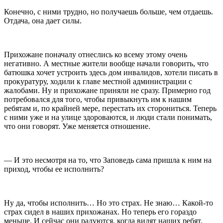
Конечно, с ними трудно, но получаешь больше, чем отдаешь.
Отдача, она дает силы.
Прихожане поначалу отнеслись ко всему этому очень
негативно. А местные жители вообще начали говорить, что
батюшка хочет устроить здесь дом инвалидов, хотели писать в
прокуратуру, ходили к главе местной администрации с
жалобами. Ну и прихожане приняли не сразу. Примерно год
потребовался для того, чтобы привыкнуть им к нашим
ребятам и, по крайней мере, перестать их сторониться. Теперь
с ними уже и на улице здороваются, и люди стали понимать,
что они говорят. Уже меняется отношение.
— И это несмотря на то, что Заповедь сама пришла к ним на
приход, чтобы ее исполнить?
Ну да, чтобы исполнить… Но это страх. Не знаю… Какой-то
страх сидел в наших прихожанах. Но теперь его гораздо
меньше. И сейчас они радуются, когда видят наших ребят.