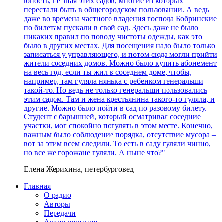
юность, не зная этих садов, многие из которых
перестали быть в общегородском пользовании. А ведь
даже во времена частного владения господа Бобринские
по билетам пускали в свой сад. Здесь даже не было
никаких правил по поводу чистоты одежды, как это
было в других местах. Для посещения надо было только
записаться у управляющего, и потом сюда могли прийти
жители соседних домов. Можно было купить абонемент
на весь год, если ты жил в соседнем доме, чтобы,
например, там гуляла нянька с ребенком генеральши
такой-то. Но ведь не только генеральши пользовались
этим садом. Там и жена крестьянина такого-то гуляла, и
другие. Можно было пойти в сад по разовому билету.
Студент с барышней, который осматривал соседние
участки, мог спокойно погулять в этом месте. Конечно,
важным было соблюдение порядка, отсутствие мусора –
вот за этим всем следили. То есть в саду гуляли чинно,
но все же горожане гуляли. А ныне что?"
Елена Жерихина, петербурговед
Главная
О радио
Авторы
Передачи
Архив вещания