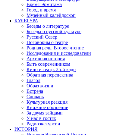
Время Эрмитажа
Город и время
Музейный калейдоскоп
КУЛЬТУРА
Беседы о литературе
Беседы о русской культуре
Русский Север
Поговорим о театре
Родная речь. Второе чтение
Исследования и исследователи
Архивная история
Быть современником
Кино и театр. 25-й кадр
Обратная перспектива
Глагол
Образ жизни
Встреча
Словарь
Культурная реакция
Книжное обозрение
За двумя зайцами
У нас в гостях
Радиоэкскурсии
ИСТОРИЯ
История Вселенской Церкви