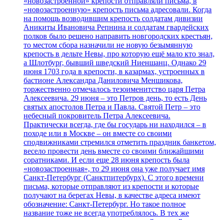
«новозастроенной» крепости отправляли письма, в
«новозастроенную» крепость письма адресовали. Когда
на помощь возводившим крепость солдатам дивизии
Аникиты Ивановича Репнина и солдатам гвардейских
полков было решено направить новгородских крестьян,
то местом сбора назначили не новую безымянную
крепость в дельте Невы, про которую ещё мало кто знал,
а Шлотбург, бывший шведский Ниеншанц. Однако 29
июня 1703 года в крепости, в казармах, устроенных в
бастионе Александра Даниловича Меншикова,
торжественно отмечалось тезоименитство царя Петра
Алексеевича. 29 июня – это Петров день, то есть День
святых апостолов Петра и Павла. Святой Петр – это
небесный покровитель Петра Алексеевича.
Практически всегда, где бы государь ни находился – в
походе или в Москве – он вместе со своими
сподвижниками стремился отметить праздник банкетом,
весело провести день вместе со своими ближайшими
соратниками. И если еще 28 июня крепость была
«новозастроенная», то 29 июня она уже получает имя
Санкт-Петербург (Санктпитербурх). С этого времени
письма, которые отправляют из крепости и которые
получают на берегах Невы, в качестве адреса имеют
обозначение: Санкт-Петербург. Но такое полное
название тоже не всегда употреблялось. В тех же