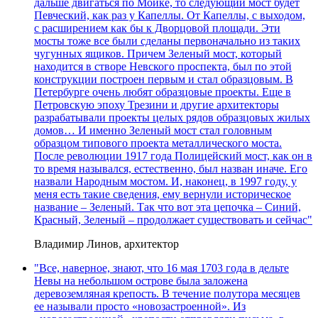
дальше двигаться по Мойке, то следующий мост будет
Певческий, как раз у Капеллы. От Капеллы, с выходом,
с расширением как бы к Дворцовой площади. Эти
мосты тоже все были сделаны первоначально из таких
чугунных ящиков. Причем Зеленый мост, который
находится в створе Невского проспекта, был по этой
конструкции построен первым и стал образцовым. В
Петербурге очень любят образцовые проекты. Еще в
Петровскую эпоху Трезини и другие архитекторы
разрабатывали проекты целых рядов образцовых жилых
домов… И именно Зеленый мост стал головным
образцом типового проекта металлического моста.
После революции 1917 года Полицейский мост, как он в
то время назывался, естественно, был назван иначе. Его
назвали Народным мостом. И, наконец, в 1997 году, у
меня есть такие сведения, ему вернули историческое
название – Зеленый. Так что вот эта цепочка – Синий,
Красный, Зеленый – продолжает существовать и сейчас"
Владимир Линов, архитектор
"Все, наверное, знают, что 16 мая 1703 года в дельте
Невы на небольшом острове была заложена
деревоземляная крепость. В течение полутора месяцев
ее называли просто «новозастроенной». Из