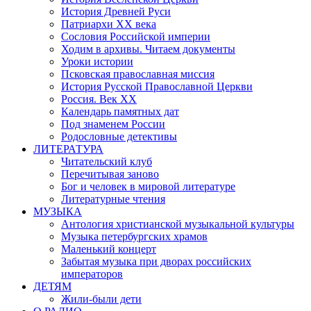
История Древней Руси
Патриархи XX века
Сословия Российской империи
Ходим в архивы. Читаем документы
Уроки истории
Псковская православная миссия
История Русской Православной Церкви
Россия. Век ХХ
Календарь памятных дат
Под знаменем России
Родословные детективы
ЛИТЕРАТУРА
Читательский клуб
Перечитывая заново
Бог и человек в мировой литературе
Литературные чтения
МУЗЫКА
Антология христианской музыкальной культуры
Музыка петербургских храмов
Маленький концерт
Забытая музыка при дворах российских
императоров
ДЕТЯМ
Жили-были дети