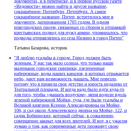
документах, и в переписке, и в первой русской газете
«Ведомости» можно найти и другое название,
сокращённое: Питербурх, Петербурх. А самое
сокращённое название, Питер, встретилось мне в
документе, датированном 1705 годом. В одном
новгородских писем, связанных со сбором и отправкой
крестьянских подвод для нужд армии, упоминалось, что
подводы отправлялись из села Низино в город Питер"
Татьяна Базарова, историк
"Я люблю усадьбы в городе. Город должен быть
зеленым. У нас так мало солнца, что только наши
маленькие городские скверики, озелененные
набережные, воды наших каналов, в которых отражается
небо, дают нам возможность дышать. Мне повезло,
потому что я провела свое детство и юность недалеко от
Театральной площади. И когда надо было идти куда-то
для того, чтобы «дышать воздухом», меня водили вдоль
зеленой набережной Мойки, туда, где были усадьбы и
Великой княгини Ксении Александровны на Мойке,
106, и сад около Алексеевского дворца на Мойке, 122, и
садик Бобринских, который сейчас, к сожалению,
совершенно закрыт для всех зрителей. И вот, я с ужасом
думаю о том, как современные дети проживут свою