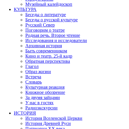
Музейный калейдоскоп
КУЛЬТУРА
Беседы о литературе
Беседы о русской культуре
Русский Север
Поговорим о театре
Родная речь. Второе чтение
Исследования и исследователи
Архивная история
Быть современником
Кино и театр. 25-й кадр
Обратная перспектива
Глагол
Образ жизни
Встреча
Словарь
Культурная реакция
Книжное обозрение
За двумя зайцами
У нас в гостях
Радиоэкскурсии
ИСТОРИЯ
История Вселенской Церкви
История Древней Руси
Патриархи XX века