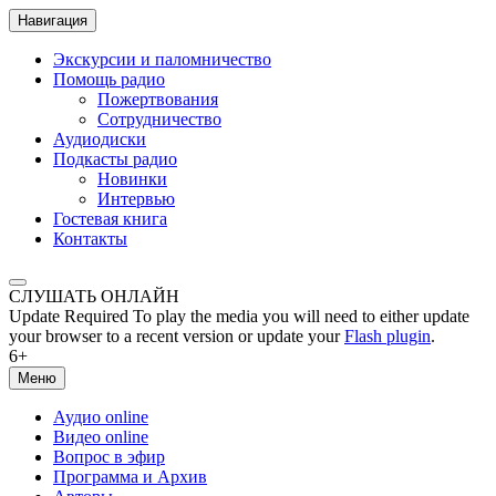
Навигация
Экскурсии и паломничество
Помощь радио
Пожертвования
Сотрудничество
Аудиодиски
Подкасты радио
Новинки
Интервью
Гостевая книга
Контакты
СЛУШАТЬ ОНЛАЙН
Update Required
To play the media you will need to either update
your browser to a recent version or update your
Flash plugin
.
6+
Меню
Аудио online
Видео online
Вопрос в эфир
Программа и Архив