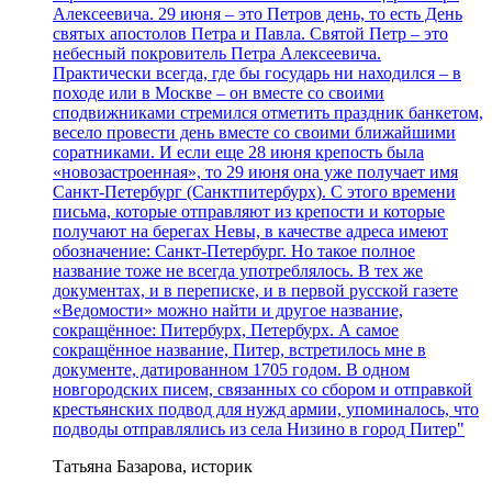
Алексеевича. 29 июня – это Петров день, то есть День
святых апостолов Петра и Павла. Святой Петр – это
небесный покровитель Петра Алексеевича.
Практически всегда, где бы государь ни находился – в
походе или в Москве – он вместе со своими
сподвижниками стремился отметить праздник банкетом,
весело провести день вместе со своими ближайшими
соратниками. И если еще 28 июня крепость была
«новозастроенная», то 29 июня она уже получает имя
Санкт-Петербург (Санктпитербурх). С этого времени
письма, которые отправляют из крепости и которые
получают на берегах Невы, в качестве адреса имеют
обозначение: Санкт-Петербург. Но такое полное
название тоже не всегда употреблялось. В тех же
документах, и в переписке, и в первой русской газете
«Ведомости» можно найти и другое название,
сокращённое: Питербурх, Петербурх. А самое
сокращённое название, Питер, встретилось мне в
документе, датированном 1705 годом. В одном
новгородских писем, связанных со сбором и отправкой
крестьянских подвод для нужд армии, упоминалось, что
подводы отправлялись из села Низино в город Питер"
Татьяна Базарова, историк