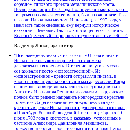
образцом типового проекта металлического моста.
После революции 1917 года Полицейский мост, как он в
то время назывался, естественно, был назван иначе. Его
назвали Народным мостом. И, наконец, в 1997 году, у
меня есть такие сведения, ему вернули историческое
название – Зеленый. Так что вот эта цепочка – Синий,
Красный, Зеленый – продолжает существовать и сейчас"
Владимир Линов, архитектор
"Все, наверное, знают, что 16 мая 1703 года в дельте
Невы на небольшом острове была заложена
деревоземляная крепость. В течение полутора месяцев
ее называли просто «новозастроенной». Из
«новозастроенной» крепости отправляли письма, в
«новозастроенную» крепость письма адресовали. Когда
на помощь возводившим крепость солдатам дивизии
Аникиты Ивановича Репнина и солдатам гвардейских
полков было решено направить новгородских крестьян,
то местом сбора назначили не новую безымянную
крепость в дельте Невы, про которую ещё мало кто знал,
а Шлотбург, бывший шведский Ниеншанц. Однако 29
июня 1703 года в крепости, в казармах, устроенных в
бастионе Александра Даниловича Меншикова,
торжественно отмечалось тезоименитство царя Петра