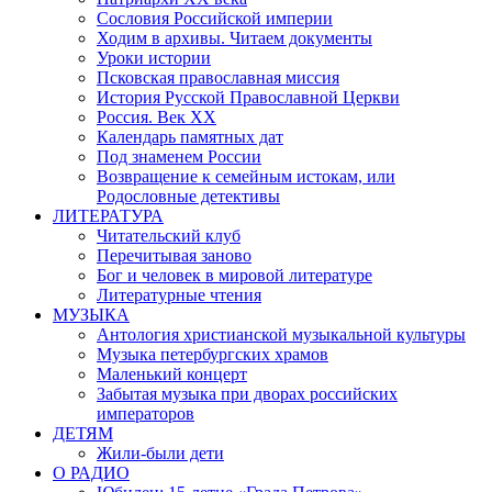
Сословия Российской империи
Ходим в архивы. Читаем документы
Уроки истории
Псковская православная миссия
История Русской Православной Церкви
Россия. Век ХХ
Календарь памятных дат
Под знаменем России
Возвращение к семейным истокам, или
Родословные детективы
ЛИТЕРАТУРА
Читательский клуб
Перечитывая заново
Бог и человек в мировой литературе
Литературные чтения
МУЗЫКА
Антология христианской музыкальной культуры
Музыка петербургских храмов
Маленький концерт
Забытая музыка при дворах российских
императоров
ДЕТЯМ
Жили-были дети
О РАДИО