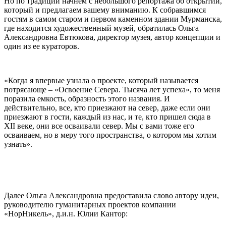
Но по традиции начнем с небольшого репортажа об открытии,
который и предлагаем вашему вниманию. К собравшимся
гостям в самом старом и первом каменном здании Мурманска,
где находится художественный музей, обратилась Ольга
Александровна Евтюкова, директор музея, автор концепции и
один из ее кураторов.
«Когда я впервые узнала о проекте, который называется
потрясающе – «Освоение Севера. Тысяча лет успеха», то меня
поразила емкость, образность этого названия. И
действительно, все, кто приезжают на север, даже если они
приезжают в гости, каждый из нас, и те, кто пришел сюда в
XII веке, они все осваивали север. Мы с вами тоже его
осваиваем, но в меру того пространства, о котором мы хотим
узнать».
Далее Ольга Александровна предоставила слово автору идеи,
руководителю гуманитарных проектов компании
«НорНикель», д.и.н. Юлии Кантор: