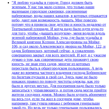
"Я люблю усадьбы в городе. Город должен быть
зеленым. У нас так мало солнца, что только наши
маленькие городские скверики, озелененные
набережные, воды наших каналов, в которых отражается
небо, дают нам возможность дышать. Мне повезло,
потому что я провела свое детство и юность недалеко от
Театральной площади. И когда надо было идти куда-то
для того, чтобы «дышать воздухом», меня водили вдоль
зеленой набережной Мойки, туда, где были усадьбы и
Великой княгини Ксении Александровны на Мойке,
106, и сад около Алексеевского дворца на Мойке, 122, и
садик Бобринских, который сейчас, к сожалению,
совершенно закрыт для всех зрителей. И вот, я с ужасом
думаю о том, как современные дети проживут свою
юность, не зная этих садов, многие из которых
перестали быть в общегородском пользовании. А ведь
даже во времена частного владения господа Бобринские
по билетам пускали в свой сад. Здесь даже не было
никаких правил по поводу чистоты одежды, как это
было в других местах. Для посещения надо было только
записаться у управляющего, и потом сюда могли прийти
жители соседних домов. Можно было купить абонемент
на весь год, если ты жил в соседнем доме, чтобы,
например, там гуляла нянька с ребенком генеральши
такой-то. Но ведь не только генеральши пользовались