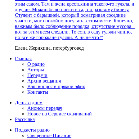
этим садом. Там и жена крестьянина такого-то гуляла, и
другие. Можно было пойти в сад по разовому билету.
Студент с барышней, который осматривал соседние
участки, мог спокойно погулять в этом месте. Конечно,
важным было соблюдение порядка, отсутствие мусора –
вот за этим всем следили. То есть в саду гуляли чинно,
но все же горожане гуляли. А ныне что?"
Елена Жерихина, петербурговед
Главная
О радио
Авторы
Передачи
Архив вещания
Ваш вопрос в прямой эфир
Контакты
День за днем
Анонсы передач
Новое на Сервисе скачиваний
Рассылка
Подкасты радио
Священное Писание