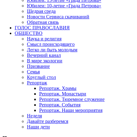
Юбилеи: 15-летие «Града Петрова»
Юбилеи: 10-летие «Града Петрова»
Щедрая среда
Новости Сервиса скачиваний
Обратная связь
ГОЛОС ПРАВОСЛАВИЯ
ОБЩЕСТВО
Наука и религия
Смысл происходящего
Легко ли быть молодым
Вечерний канал
В мире экологии
Призвание
Семья
Круглый стол
Репортаж
Репортаж. Храмы
Репортаж. Монастыри
Репортаж. Тюремное служение
Репортаж. События
Репортаж. Наши мероприятия
Неделя
Давайте разберемся
Наши дети