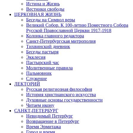
Истина и Жизнь
Вестники свободы
ЦЕРКОВНАЯ ЖИЗНЬ
Беседы на Символ веры
Великий Собор. К 100-летию Поместного Собора
Русской Православной Церкви 1917-1918
Колонка главного редактора
Санкт-Петербургская митрополия
Тихвинский дневник
Беседы пастыря
Экклесия
Пастырский час
Молитвенные правила
Пальмовник
Служение
ЛЕКТОРИЙ
Русская религиозная философия
История христианского искусства
Духовные основы государственности
Читаем икону
САНКТ-ПЕТЕРБУРГ
Невидимый Петербург
Возвращение в Петербург
Время Эрмитажа
Город и время