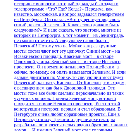
историю с вопросом, который однажды был задан в
телепрограмме «Что? Где? Когда?» Передача, как
известно, московская, а вопрос задавался телезрителем
из Петербурга. Он сказал: «Вот существует ряд слов:
синий, красный, зеленый. Какое слово должно быть
следующим?» И надо сказать, что знатоки, многие из
которых из Петербурга, в тот момент – из Ленинграда,
не смогли ответить. А следующее слово было –
Певческий! Потому что на Мойке как раз крупные
мосты составляют вот эту цепочку: Синий мост – на
Исаакиевской площади, Красный мост – в створе
Гороховой улицы, Зеленый мост – в створе Невского
проспекта. Он временно назывался Полицейским, а
сейчас, по-моему, он опять называется Зеленым. И если
дальше двигаться по Мойке, то следующий мост будет
Певческий, как раз у Капеллы. От Капеллы, с выходом,
с расширением как бы к Дворцовой площади. Эти
мосты тоже все были сделаны первоначально из таких
чугунных ящиков. Причем Зеленый мост, который
находится в створе Невского проспекта, был по этой
конструкции построен первым и стал образцовым. В
Петербурге очень любят образцовые проекты. Еще в
Петровскую эпоху Трезини и другие архитекторы
разрабатывали проекты целых рядов образцовых жилых
домов… И именно Зеленый мост стал головным