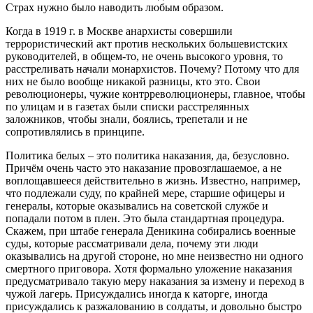
Страх нужно было наводить любым образом.
Когда в 1919 г. в Москве анархисты совершили
террористический акт против нескольких большевистских
руководителей, в общем-то, не очень высокого уровня, то
расстреливать начали монархистов. Почему? Потому что для
них не было вообще никакой разницы, кто это. Свои
революционеры, чужие контрреволюционеры, главное, чтобы
по улицам и в газетах были списки расстрелянных
заложников, чтобы знали, боялись, трепетали и не
сопротивлялись в принципе.
Политика белых – это политика наказания, да, безусловно.
Причём очень часто это наказание провозглашаемое, а не
воплощавшееся действительно в жизнь. Известно, например,
что подлежали суду, по крайней мере, старшие офицеры и
генералы, которые оказывались на советской службе и
попадали потом в плен. Это была стандартная процедура.
Скажем, при штабе генерала Деникина собирались военные
суды, которые рассматривали дела, почему эти люди
оказывались на другой стороне, но мне неизвестно ни одного
смертного приговора. Хотя формально уложение наказания
предусматривало такую меру наказания за измену и переход в
чужой лагерь. Присуждались иногда к каторге, иногда
присуждались к разжалованию в солдаты, и довольно быстро