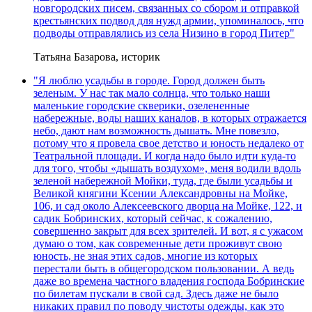
новгородских писем, связанных со сбором и отправкой
крестьянских подвод для нужд армии, упоминалось, что
подводы отправлялись из села Низино в город Питер"
Татьяна Базарова, историк
"Я люблю усадьбы в городе. Город должен быть
зеленым. У нас так мало солнца, что только наши
маленькие городские скверики, озелененные
набережные, воды наших каналов, в которых отражается
небо, дают нам возможность дышать. Мне повезло,
потому что я провела свое детство и юность недалеко от
Театральной площади. И когда надо было идти куда-то
для того, чтобы «дышать воздухом», меня водили вдоль
зеленой набережной Мойки, туда, где были усадьбы и
Великой княгини Ксении Александровны на Мойке,
106, и сад около Алексеевского дворца на Мойке, 122, и
садик Бобринских, который сейчас, к сожалению,
совершенно закрыт для всех зрителей. И вот, я с ужасом
думаю о том, как современные дети проживут свою
юность, не зная этих садов, многие из которых
перестали быть в общегородском пользовании. А ведь
даже во времена частного владения господа Бобринские
по билетам пускали в свой сад. Здесь даже не было
никаких правил по поводу чистоты одежды, как это