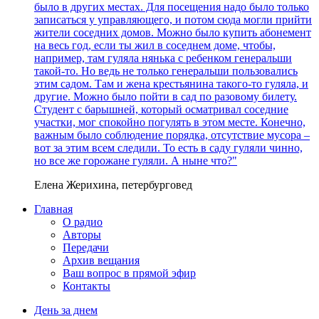
было в других местах. Для посещения надо было только
записаться у управляющего, и потом сюда могли прийти
жители соседних домов. Можно было купить абонемент
на весь год, если ты жил в соседнем доме, чтобы,
например, там гуляла нянька с ребенком генеральши
такой-то. Но ведь не только генеральши пользовались
этим садом. Там и жена крестьянина такого-то гуляла, и
другие. Можно было пойти в сад по разовому билету.
Студент с барышней, который осматривал соседние
участки, мог спокойно погулять в этом месте. Конечно,
важным было соблюдение порядка, отсутствие мусора –
вот за этим всем следили. То есть в саду гуляли чинно,
но все же горожане гуляли. А ныне что?"
Елена Жерихина, петербурговед
Главная
О радио
Авторы
Передачи
Архив вещания
Ваш вопрос в прямой эфир
Контакты
День за днем