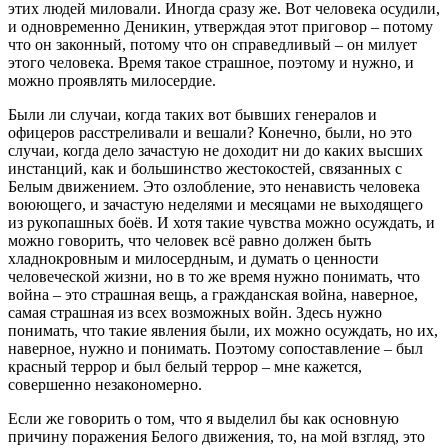
этих людей миловали. Иногда сразу же. Вот человека осудили,
и одновременно Деникин, утверждая этот приговор – потому
что он законный, потому что он справедливый – он милует
этого человека. Время такое страшное, поэтому и нужно, и
можно проявлять милосердие.
Были ли случаи, когда таких вот бывших генералов и
офицеров расстреливали и вешали? Конечно, были, но это
случаи, когда дело зачастую не доходит ни до каких высших
инстанций, как и большинство жестокостей, связанных с
Белым движением. Это озлобление, это ненависть человека
воюющего, и зачастую неделями и месяцами не выходящего
из рукопашных боёв. И хотя такие чувства можно осуждать, и
можно говорить, что человек всё равно должен быть
хладнокровным и милосердным, и думать о ценности
человеческой жизни, но в то же время нужно понимать, что
война – это страшная вещь, а гражданская война, наверное,
самая страшная из всех возможных войн. Здесь нужно
понимать, что такие явления были, их можно осуждать, но их,
наверное, нужно и понимать. Поэтому сопоставление – был
красный террор и был белый террор – мне кажется,
совершенно незакономерно.
Если же говорить о том, что я выделил бы как основную
причину поражения Белого движения, то, на мой взгляд, это