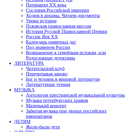
Патриархи XX века
Сословия Российской империи
Ходим в архивы. Читаем документы
Уроки истории
Псковская православная миссия
История Русской Православной Церкви
Россия. Век ХХ
Календарь памятных дат
Под знаменем России
Возвращение к семейным истокам, или
Родословные детективы
ЛИТЕРАТУРА
Читательский клуб
Перечитывая заново
Бог и человек в мировой литературе
Литературные чтения
МУЗЫКА
Антология христианской музыкальной культуры
Музыка петербургских храмов
Маленький концерт
Забытая музыка при дворах российских
императоров
ДЕТЯМ
Жили-были дети