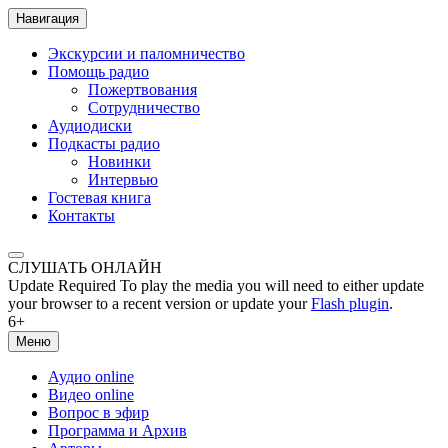
Навигация
Экскурсии и паломничество
Помощь радио
Пожертвования
Сотрудничество
Аудиодиски
Подкасты радио
Новинки
Интервью
Гостевая книга
Контакты
СЛУШАТЬ ОНЛАЙН
Update Required
To play the media you will need to either update
your browser to a recent version or update your
Flash plugin
.
6+
Меню
Аудио online
Видео online
Вопрос в эфир
Программа и Архив