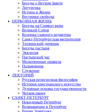
Беседы о Ветхом Завете
Литургика
Истина и Жизнь
Вестники свободы
ЦЕРКОВНАЯ ЖИЗНЬ
Беседы на Символ веры
Великий Собор
Колонка главного редактора
Санкт-Петербургская митрополия
Тихвинский дневник
Беседы пастыря
Экклесия
Пастырский час
Молитвенные правила
Пальмовник
Служение
ЛЕКТОРИЙ
Русская религиозная философия
История христианского искусства
Духовные основы государственности
Читаем икону
САНКТ-ПЕТЕРБУРГ
Невидимый Петербург
Возвращение в Петербург
Время Эрмитажа