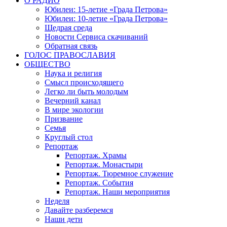
О РАДИО
Юбилеи: 15-летие «Града Петрова»
Юбилеи: 10-летие «Града Петрова»
Щедрая среда
Новости Сервиса скачиваний
Обратная связь
ГОЛОС ПРАВОСЛАВИЯ
ОБЩЕСТВО
Наука и религия
Смысл происходящего
Легко ли быть молодым
Вечерний канал
В мире экологии
Призвание
Семья
Круглый стол
Репортаж
Репортаж. Храмы
Репортаж. Монастыри
Репортаж. Тюремное служение
Репортаж. События
Репортаж. Наши мероприятия
Неделя
Давайте разберемся
Наши дети