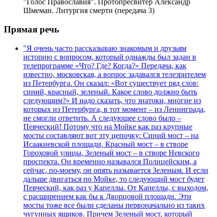
"Голос Православия". Протопресвитер Александр
Шмеман. Литургия смерти (передача 3)
Прямая речь
"Я очень часто рассказываю знакомым и друзьям
историю с вопросом, который однажды был задан в
телепрограмме «Что? Где? Когда?» Передача, как
известно, московская, а вопрос задавался телезрителем
из Петербурга. Он сказал: «Вот существует ряд слов:
синий, красный, зеленый. Какое слово должно быть
следующим?» И надо сказать, что знатоки, многие из
которых из Петербурга, в тот момент – из Ленинграда,
не смогли ответить. А следующее слово было –
Певческий! Потому что на Мойке как раз крупные
мосты составляют вот эту цепочку: Синий мост – на
Исаакиевской площади, Красный мост – в створе
Гороховой улицы, Зеленый мост – в створе Невского
проспекта. Он временно назывался Полицейским, а
сейчас, по-моему, он опять называется Зеленым. И если
дальше двигаться по Мойке, то следующий мост будет
Певческий, как раз у Капеллы. От Капеллы, с выходом,
с расширением как бы к Дворцовой площади. Эти
мосты тоже все были сделаны первоначально из таких
чугунных ящиков. Причем Зеленый мост, который