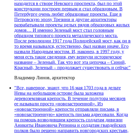
находится в створе Невского проспекта, был по этой
конструкции построен первым и стал образцовым. В
Петербурге очень любят образцовые проекты. Еще в
Петровскую эпоху Трезини и другие архитекторы
разрабатывали проекты целых рядов образцовых жилых
домов… И именно Зеленый мост стал головным
образцом типового проекта металлического моста.
После революции 1917 года Полицейский мост, как он в
то время назывался, естественно, был назван иначе. Его
назвали Народным мостом. И, наконец, в 1997 году, у
меня есть такие сведения, ему вернули историческое
название – Зеленый. Так что вот эта цепочка – Синий,
Красный, Зеленый – продолжает существовать и сейчас"
Владимир Линов, архитектор
"Все, наверное, знают, что 16 мая 1703 года в дельте
Невы на небольшом острове была заложена
деревоземляная крепость. В течение полутора месяцев
ее называли просто «новозастроенной». Из
«новозастроенной» крепости отправляли письма, в
«новозастроенную» крепость письма адресовали. Когда
на помощь возводившим крепость солдатам дивизии
Аникиты Ивановича Репнина и солдатам гвардейских
полков было решено направить новгородских крестьян,