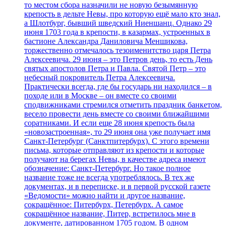
то местом сбора назначили не новую безымянную
крепость в дельте Невы, про которую ещё мало кто знал,
а Шлотбург, бывший шведский Ниеншанц. Однако 29
июня 1703 года в крепости, в казармах, устроенных в
бастионе Александра Даниловича Меншикова,
торжественно отмечалось тезоименитство царя Петра
Алексеевича. 29 июня – это Петров день, то есть День
святых апостолов Петра и Павла. Святой Петр – это
небесный покровитель Петра Алексеевича.
Практически всегда, где бы государь ни находился – в
походе или в Москве – он вместе со своими
сподвижниками стремился отметить праздник банкетом,
весело провести день вместе со своими ближайшими
соратниками. И если еще 28 июня крепость была
«новозастроенная», то 29 июня она уже получает имя
Санкт-Петербург (Санктпитербурх). С этого времени
письма, которые отправляют из крепости и которые
получают на берегах Невы, в качестве адреса имеют
обозначение: Санкт-Петербург. Но такое полное
название тоже не всегда употреблялось. В тех же
документах, и в переписке, и в первой русской газете
«Ведомости» можно найти и другое название,
сокращённое: Питербурх, Петербурх. А самое
сокращённое название, Питер, встретилось мне в
документе, датированном 1705 годом. В одном