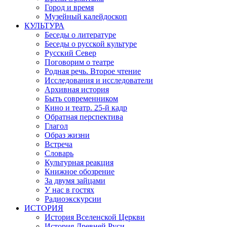
Город и время
Музейный калейдоскоп
КУЛЬТУРА
Беседы о литературе
Беседы о русской культуре
Русский Север
Поговорим о театре
Родная речь. Второе чтение
Исследования и исследователи
Архивная история
Быть современником
Кино и театр. 25-й кадр
Обратная перспектива
Глагол
Образ жизни
Встреча
Словарь
Культурная реакция
Книжное обозрение
За двумя зайцами
У нас в гостях
Радиоэкскурсии
ИСТОРИЯ
История Вселенской Церкви
История Древней Руси