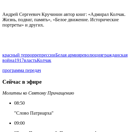
Андрей Сергеевич Кручинин автор книг: «Адмирал Колчак.
Жизнь, подвиг, память», «Белое движение. Исторические
портреты» и других.
красный террор
репрессии
Белая армия
революция
гражданская
война
1917
власть
Колчак
программа передач
Сейчас в эфире
Молитвы ко Святому Причащению
08:50
"Слово Патриарха"
09:00