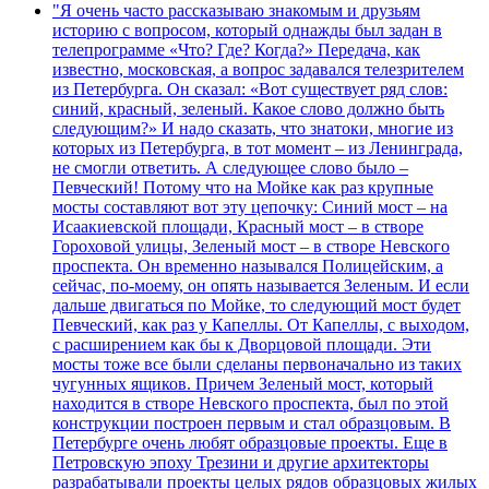
"Я очень часто рассказываю знакомым и друзьям
историю с вопросом, который однажды был задан в
телепрограмме «Что? Где? Когда?» Передача, как
известно, московская, а вопрос задавался телезрителем
из Петербурга. Он сказал: «Вот существует ряд слов:
синий, красный, зеленый. Какое слово должно быть
следующим?» И надо сказать, что знатоки, многие из
которых из Петербурга, в тот момент – из Ленинграда,
не смогли ответить. А следующее слово было –
Певческий! Потому что на Мойке как раз крупные
мосты составляют вот эту цепочку: Синий мост – на
Исаакиевской площади, Красный мост – в створе
Гороховой улицы, Зеленый мост – в створе Невского
проспекта. Он временно назывался Полицейским, а
сейчас, по-моему, он опять называется Зеленым. И если
дальше двигаться по Мойке, то следующий мост будет
Певческий, как раз у Капеллы. От Капеллы, с выходом,
с расширением как бы к Дворцовой площади. Эти
мосты тоже все были сделаны первоначально из таких
чугунных ящиков. Причем Зеленый мост, который
находится в створе Невского проспекта, был по этой
конструкции построен первым и стал образцовым. В
Петербурге очень любят образцовые проекты. Еще в
Петровскую эпоху Трезини и другие архитекторы
разрабатывали проекты целых рядов образцовых жилых