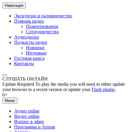
Навигация
Экскурсии и паломничество
Помощь радио
Пожертвования
Сотрудничество
Аудиодиски
Подкасты радио
Новинки
Интервью
Гостевая книга
Контакты
СЛУШАТЬ ОНЛАЙН
Update Required
To play the media you will need to either update
your browser to a recent version or update your
Flash plugin
.
6+
Меню
Аудио online
Видео online
Вопрос в эфир
Программа и Архив