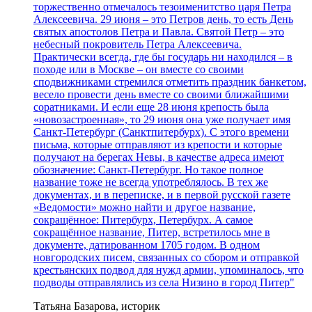
торжественно отмечалось тезоименитство царя Петра
Алексеевича. 29 июня – это Петров день, то есть День
святых апостолов Петра и Павла. Святой Петр – это
небесный покровитель Петра Алексеевича.
Практически всегда, где бы государь ни находился – в
походе или в Москве – он вместе со своими
сподвижниками стремился отметить праздник банкетом,
весело провести день вместе со своими ближайшими
соратниками. И если еще 28 июня крепость была
«новозастроенная», то 29 июня она уже получает имя
Санкт-Петербург (Санктпитербурх). С этого времени
письма, которые отправляют из крепости и которые
получают на берегах Невы, в качестве адреса имеют
обозначение: Санкт-Петербург. Но такое полное
название тоже не всегда употреблялось. В тех же
документах, и в переписке, и в первой русской газете
«Ведомости» можно найти и другое название,
сокращённое: Питербурх, Петербурх. А самое
сокращённое название, Питер, встретилось мне в
документе, датированном 1705 годом. В одном
новгородских писем, связанных со сбором и отправкой
крестьянских подвод для нужд армии, упоминалось, что
подводы отправлялись из села Низино в город Питер"
Татьяна Базарова, историк