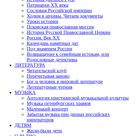
Патриархи XX века
Сословия Российской империи
Ходим в архивы. Читаем документы
Уроки истории
Псковская православная миссия
История Русской Православной Церкви
Россия. Век ХХ
Календарь памятных дат
Под знаменем России
Возвращение к семейным истокам, или
Родословные детективы
ЛИТЕРАТУРА
Читательский клуб
Перечитывая заново
Бог и человек в мировой литературе
Литературные чтения
МУЗЫКА
Антология христианской музыкальной культуры
Музыка петербургских храмов
Маленький концерт
Забытая музыка при дворах российских
императоров
ДЕТЯМ
Жили-были дети