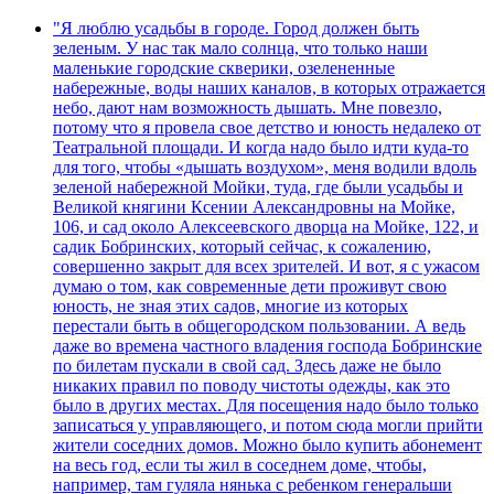
"Я люблю усадьбы в городе. Город должен быть
зеленым. У нас так мало солнца, что только наши
маленькие городские скверики, озелененные
набережные, воды наших каналов, в которых отражается
небо, дают нам возможность дышать. Мне повезло,
потому что я провела свое детство и юность недалеко от
Театральной площади. И когда надо было идти куда-то
для того, чтобы «дышать воздухом», меня водили вдоль
зеленой набережной Мойки, туда, где были усадьбы и
Великой княгини Ксении Александровны на Мойке,
106, и сад около Алексеевского дворца на Мойке, 122, и
садик Бобринских, который сейчас, к сожалению,
совершенно закрыт для всех зрителей. И вот, я с ужасом
думаю о том, как современные дети проживут свою
юность, не зная этих садов, многие из которых
перестали быть в общегородском пользовании. А ведь
даже во времена частного владения господа Бобринские
по билетам пускали в свой сад. Здесь даже не было
никаких правил по поводу чистоты одежды, как это
было в других местах. Для посещения надо было только
записаться у управляющего, и потом сюда могли прийти
жители соседних домов. Можно было купить абонемент
на весь год, если ты жил в соседнем доме, чтобы,
например, там гуляла нянька с ребенком генеральши