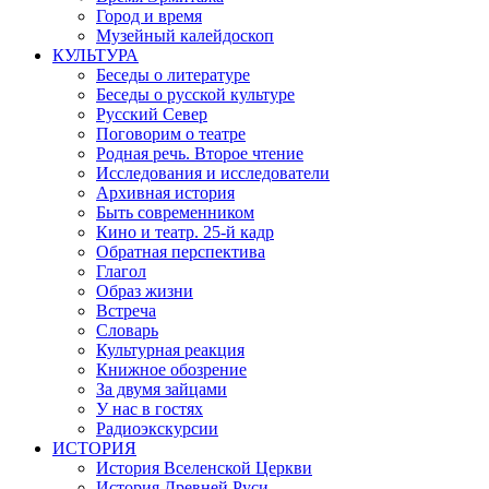
Город и время
Музейный калейдоскоп
КУЛЬТУРА
Беседы о литературе
Беседы о русской культуре
Русский Север
Поговорим о театре
Родная речь. Второе чтение
Исследования и исследователи
Архивная история
Быть современником
Кино и театр. 25-й кадр
Обратная перспектива
Глагол
Образ жизни
Встреча
Словарь
Культурная реакция
Книжное обозрение
За двумя зайцами
У нас в гостях
Радиоэкскурсии
ИСТОРИЯ
История Вселенской Церкви
История Древней Руси