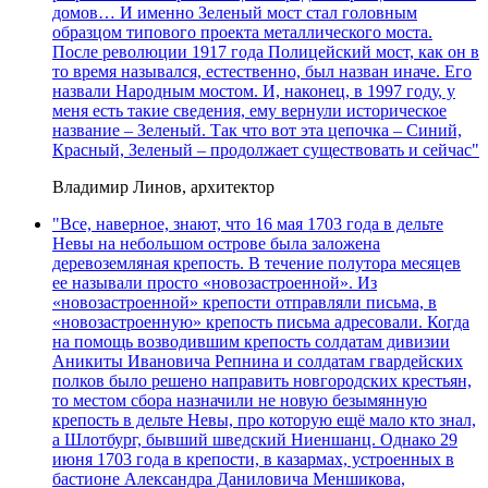
домов… И именно Зеленый мост стал головным
образцом типового проекта металлического моста.
После революции 1917 года Полицейский мост, как он в
то время назывался, естественно, был назван иначе. Его
назвали Народным мостом. И, наконец, в 1997 году, у
меня есть такие сведения, ему вернули историческое
название – Зеленый. Так что вот эта цепочка – Синий,
Красный, Зеленый – продолжает существовать и сейчас"
Владимир Линов, архитектор
"Все, наверное, знают, что 16 мая 1703 года в дельте
Невы на небольшом острове была заложена
деревоземляная крепость. В течение полутора месяцев
ее называли просто «новозастроенной». Из
«новозастроенной» крепости отправляли письма, в
«новозастроенную» крепость письма адресовали. Когда
на помощь возводившим крепость солдатам дивизии
Аникиты Ивановича Репнина и солдатам гвардейских
полков было решено направить новгородских крестьян,
то местом сбора назначили не новую безымянную
крепость в дельте Невы, про которую ещё мало кто знал,
а Шлотбург, бывший шведский Ниеншанц. Однако 29
июня 1703 года в крепости, в казармах, устроенных в
бастионе Александра Даниловича Меншикова,