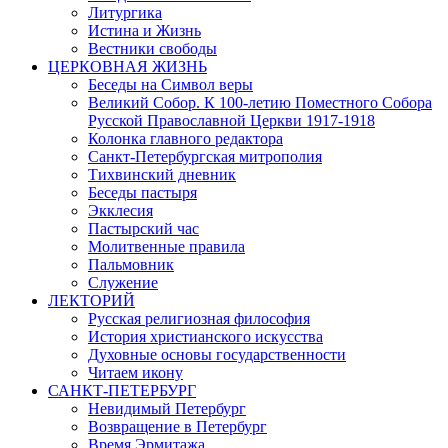
Литургика
Истина и Жизнь
Вестники свободы
ЦЕРКОВНАЯ ЖИЗНЬ
Беседы на Символ веры
Великий Собор. К 100-летию Поместного Собора
Русской Православной Церкви 1917-1918
Колонка главного редактора
Санкт-Петербургская митрополия
Тихвинский дневник
Беседы пастыря
Экклесия
Пастырский час
Молитвенные правила
Пальмовник
Служение
ЛЕКТОРИЙ
Русская религиозная философия
История христианского искусства
Духовные основы государственности
Читаем икону
САНКТ-ПЕТЕРБУРГ
Невидимый Петербург
Возвращение в Петербург
Время Эрмитажа