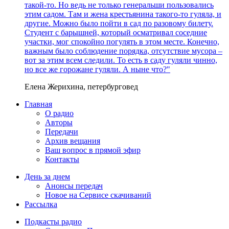
такой-то. Но ведь не только генеральши пользовались
этим садом. Там и жена крестьянина такого-то гуляла, и
другие. Можно было пойти в сад по разовому билету.
Студент с барышней, который осматривал соседние
участки, мог спокойно погулять в этом месте. Конечно,
важным было соблюдение порядка, отсутствие мусора –
вот за этим всем следили. То есть в саду гуляли чинно,
но все же горожане гуляли. А ныне что?"
Елена Жерихина, петербурговед
Главная
О радио
Авторы
Передачи
Архив вещания
Ваш вопрос в прямой эфир
Контакты
День за днем
Анонсы передач
Новое на Сервисе скачиваний
Рассылка
Подкасты радио