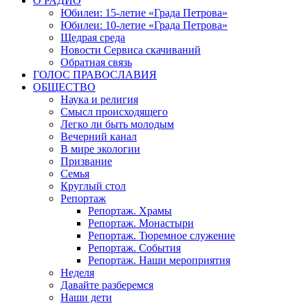
О РАДИО
Юбилеи: 15-летие «Града Петрова»
Юбилеи: 10-летие «Града Петрова»
Щедрая среда
Новости Сервиса скачиваний
Обратная связь
ГОЛОС ПРАВОСЛАВИЯ
ОБЩЕСТВО
Наука и религия
Смысл происходящего
Легко ли быть молодым
Вечерний канал
В мире экологии
Призвание
Семья
Круглый стол
Репортаж
Репортаж. Храмы
Репортаж. Монастыри
Репортаж. Тюремное служение
Репортаж. События
Репортаж. Наши мероприятия
Неделя
Давайте разберемся
Наши дети