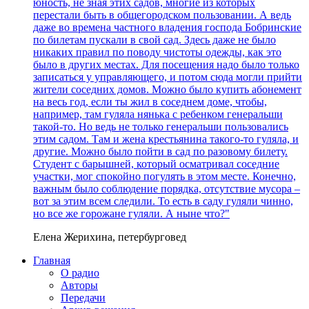
юность, не зная этих садов, многие из которых
перестали быть в общегородском пользовании. А ведь
даже во времена частного владения господа Бобринские
по билетам пускали в свой сад. Здесь даже не было
никаких правил по поводу чистоты одежды, как это
было в других местах. Для посещения надо было только
записаться у управляющего, и потом сюда могли прийти
жители соседних домов. Можно было купить абонемент
на весь год, если ты жил в соседнем доме, чтобы,
например, там гуляла нянька с ребенком генеральши
такой-то. Но ведь не только генеральши пользовались
этим садом. Там и жена крестьянина такого-то гуляла, и
другие. Можно было пойти в сад по разовому билету.
Студент с барышней, который осматривал соседние
участки, мог спокойно погулять в этом месте. Конечно,
важным было соблюдение порядка, отсутствие мусора –
вот за этим всем следили. То есть в саду гуляли чинно,
но все же горожане гуляли. А ныне что?"
Елена Жерихина, петербурговед
Главная
О радио
Авторы
Передачи