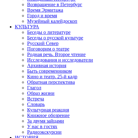
Возвращение в Петербург
Время Эрмитажа
Город и время
Музейный калейдоскоп
КУЛЬТУРА
Беседы о литературе
Беседы о русской культуре
Русский Север
Поговорим о театре
Родная речь. Второе чтение
Исследования и исследователи
Архивная история
Быть современником
Кино и театр. 25-й кадр
Обратная перспектива
Глагол
Образ жизни
Встреча
Словарь
Культурная реакция
Книжное обозрение
За двумя зайцами
У нас в гостях
Радиоэкскурсии
ИСТОРИЯ