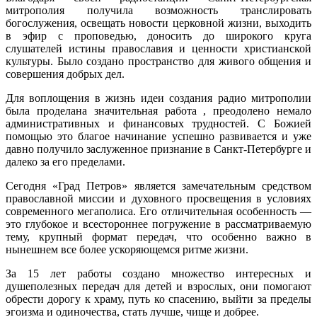
митрополия получила возможность транслировать
богослужения, освещать новости церковной жизни, выходить
в эфир с проповедью, доносить до широкого круга
слушателей истины православия и ценности христианской
культуры. Было создано пространство для живого общения и
совершения добрых дел.
Для воплощения в жизнь идеи создания радио митрополии
была проделана значительная работа , преодолено немало
административных и финансовых трудностей. С Божией
помощью это благое начинание успешно развивается и уже
давно получило заслуженное признание в Санкт-Петербурге и
далеко за его пределами.
Сегодня «Град Петров» является замечательным средством
православной миссии и духовного просвещения в условиях
современного мегаполиса. Его отличительная особенность —
это глубокое и всестороннее погружение в рассматриваемую
тему, крупный формат передач, что особенно важно в
нынешнем все более ускоряющемся ритме жизни.
За 15 лет работы создано множество интересных и
душеполезных передач для детей и взрослых, они помогают
обрести дорогу к храму, путь ко спасению, выйти за пределы
эгоизма и одиночества, стать лучше, чище и добрее.