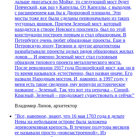
дальше двигаться по Мойке, то следующий мост будет
Певческий, как раз у Капеллы. От Капеллы, с выходом,
с расширением как бы к Дворцовой площади. Эти
мосты тоже все были сделаны первоначально из таких
чугунных ящиков. Причем Зеленый мост, который
находится в створе Невского проспекта, был по этой
конструкции построен первым и стал образцовым. В
Петербурге очень любят образцовые проекты. Еще в
Петровскую эпоху Трезини и другие архитекторы
разрабатывали проекты целых рядов образцовых жилых
домов… И именно Зеленый мост стал головным
образцом типового проекта металлического моста.
После революции 1917 года Полицейский мост, как он в
то время назывался, естественно, был назван иначе. Его
назвали Народным мостом. И, наконец, в 1997 году, у
меня есть такие сведения, ему вернули историческое
название – Зеленый. Так что вот эта цепочка – Синий,
Красный, Зеленый – продолжает существовать и сейчас"
Владимир Линов, архитектор
"Все, наверное, знают, что 16 мая 1703 года в дельте
Невы на небольшом острове была заложена
деревоземляная крепость. В течение полутора месяцев
ее называли просто «новозастроенной». Из