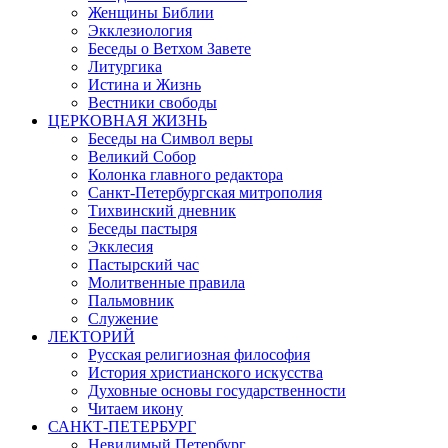
Женщины Библии
Экклезиология
Беседы о Ветхом Завете
Литургика
Истина и Жизнь
Вестники свободы
ЦЕРКОВНАЯ ЖИЗНЬ
Беседы на Символ веры
Великий Собор
Колонка главного редактора
Санкт-Петербургская митрополия
Тихвинский дневник
Беседы пастыря
Экклесия
Пастырский час
Молитвенные правила
Пальмовник
Служение
ЛЕКТОРИЙ
Русская религиозная философия
История христианского искусства
Духовные основы государственности
Читаем икону
САНКТ-ПЕТЕРБУРГ
Невидимый Петербург