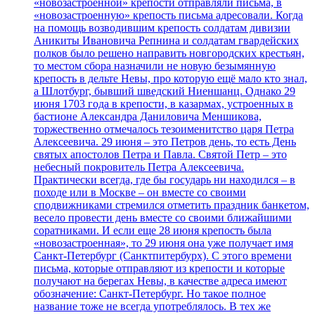
«новозастроенной» крепости отправляли письма, в
«новозастроенную» крепость письма адресовали. Когда
на помощь возводившим крепость солдатам дивизии
Аникиты Ивановича Репнина и солдатам гвардейских
полков было решено направить новгородских крестьян,
то местом сбора назначили не новую безымянную
крепость в дельте Невы, про которую ещё мало кто знал,
а Шлотбург, бывший шведский Ниеншанц. Однако 29
июня 1703 года в крепости, в казармах, устроенных в
бастионе Александра Даниловича Меншикова,
торжественно отмечалось тезоименитство царя Петра
Алексеевича. 29 июня – это Петров день, то есть День
святых апостолов Петра и Павла. Святой Петр – это
небесный покровитель Петра Алексеевича.
Практически всегда, где бы государь ни находился – в
походе или в Москве – он вместе со своими
сподвижниками стремился отметить праздник банкетом,
весело провести день вместе со своими ближайшими
соратниками. И если еще 28 июня крепость была
«новозастроенная», то 29 июня она уже получает имя
Санкт-Петербург (Санктпитербурх). С этого времени
письма, которые отправляют из крепости и которые
получают на берегах Невы, в качестве адреса имеют
обозначение: Санкт-Петербург. Но такое полное
название тоже не всегда употреблялось. В тех же