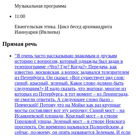
Музыкальная программа
11:00
Евангельская этика. Цикл бесед архимандрита
Ианнуария (Ивлиева)
Прямая речь
"Я очень часто рассказываю знакомым и друзьям
историю с вопросом, который однажды был задан в
телепрограмме «Что? Где? Когда?» Передача, как
известно, московская, а вопрос задавался телезрителем
из Петербурга. Он сказал: «Вот существует ряд слов:
синий, красный, зеленый. Какое слово должно быть
следующим?» И надо сказать, что знатоки, многие из
которых из Петербурга, в тот момент – из Ленинграда,
не смогли ответить. А следующее слово было –
Певческий! Потому что на Мойке как раз крупные
мосты составляют вот эту цепочку: Синий мост – на
Исаакиевской площади, Красный мост – в створе
Гороховой улицы, Зеленый мост – в створе Невского
проспекта. Он временно назывался Полицейским, а
сейчас, по-моему, он опять называется Зеленым. И если