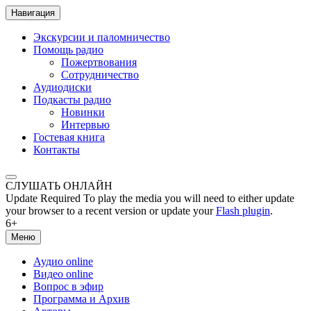
Навигация
Экскурсии и паломничество
Помощь радио
Пожертвования
Сотрудничество
Аудиодиски
Подкасты радио
Новинки
Интервью
Гостевая книга
Контакты
СЛУШАТЬ ОНЛАЙН
Update Required
To play the media you will need to either update
your browser to a recent version or update your
Flash plugin
.
6+
Меню
Аудио online
Видео online
Вопрос в эфир
Программа и Архив