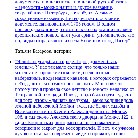
документах, и в переписке, и в первой русской газете
«Ведомости» можно найти и другое название,
сокращённое: Питербурх, Петербурх. А самое
сокращённое название, Питер, встретилось мне в
документе, датированном 1705 годом. В одном
новгородских писем, связанных со сбором и отправкой
крестьянских подвод для нужд армии, упоминалось, что
подводы отправлялись из села Низино в город Питер"
Татьяна Базарова, историк
"Я люблю усадьбы в городе. Город должен быть
зеленым. У нас так мало солнца, что только наши
маленькие городские скверики, озелененные
набережные, воды наших каналов, в которых отражается
небо, дают нам возможность дышать. Мне повезло,
потому что я провела свое детство и юность недалеко от
Театральной площади. И когда надо было идти куда-то
для того, чтобы «дышать воздухом», меня водили вдоль
зеленой набережной Мойки, туда, где были усадьбы и
Великой княгини Ксении Александровны на Мойке,
106, и сад около Алексеевского дворца на Мойке, 122, и
садик Бобринских, который сейчас, к сожалению,
совершенно закрыт для всех зрителей. И вот, я с ужасом
думаю о том, как современные дети проживут свою