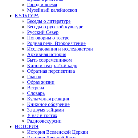
Город и время
Музейный калейдоскоп
КУЛЬТУРА
Беседы о литературе
Беседы о русской культуре
Русский Север
Поговорим о театре
Родная речь. Второе чтение
Исследования и исследователи
Архивная история
Быть современником
Кино и театр. 25-й кадр
Обратная перспектива
Глагол
Образ жизни
Встреча
Словарь
Культурная реакция
Книжное обозрение
За двумя зайцами
У нас в гостях
Радиоэкскурсии
ИСТОРИЯ
История Вселенской Церкви
История Древней Руси