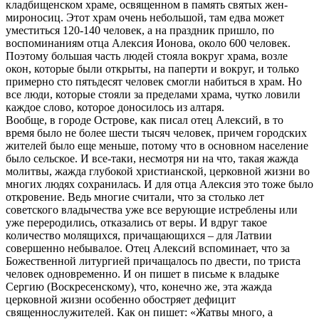
кладбищенском храме, освященном в память святых жен-
мироносиц. Этот храм очень небольшой, там едва может
уместиться 120-140 человек, а на праздник пришло, по
воспоминаниям отца Алексия Ионова, около 600 человек.
Поэтому большая часть людей стояла вокруг храма, возле
окон, которые были открыты, на паперти и вокруг, и только
примерно сто пятьдесят человек смогли набиться в храм. Но
все люди, которые стояли за пределами храма, чутко ловили
каждое слово, которое доносилось из алтаря.
Вообще, в городе Острове, как писал отец Алексий, в то
время было не более шести тысяч человек, причем городских
жителей было еще меньше, потому что в основном население
было сельское. И все-таки, несмотря ни на что, такая жажда
молитвы, жажда глубокой христианской, церковной жизни во
многих людях сохранилась. И для отца Алексия это тоже было
откровение. Ведь многие считали, что за столько лет
советского владычества уже все верующие истреблены или
уже переродились, отказались от веры. И вдруг такое
количество молящихся, причащающихся – для Латвии
совершенно небывалое. Отец Алексий вспоминает, что за
Божественной литургией причащалось по двести, по триста
человек одновременно. И он пишет в письме к владыке
Сергию (Воскресенскому), что, конечно же, эта жажда
церковной жизни особенно обостряет дефицит
священнослужителей. Как он пишет: «Жатвы много, а