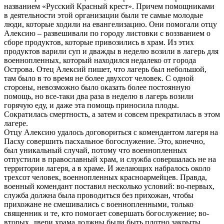
названием «Русский Красный крест». Причем помощниками
в деятельности этой организации были те самые молодые
люди, которые ходили на евангелизацию. Они помогали отцу
Алексию – развешивали по городу листовки с воззванием о
сборе продуктов, которые привозились в храм. Из этих
продуктов варили суп и дважды в неделю возили в лагерь для
военнопленных, который находился недалеко от города
Острова. Отец Алексий пишет, что лагерь был небольшой,
там было в то время не более двухсот человек. С одной
стороны, невозможно было оказать более постоянную
помощь, но все-таки два раза в неделю в лагерь возили
горячую еду, и даже эта помощь приносила плоды.
Сократилась смертность, а затем и совсем прекратилась в этом
лагере.
Отцу Алексию удалось договориться с комендантом лагеря на
Пасху совершить пасхальное богослужение. Это, конечно,
был уникальный случай, потому что военнопленных
отпустили в православный храм, и служба совершалась не на
территории лагеря, а в храме. И желающих набралось около
трехсот человек, военнопленных красноармейцев. Правда,
военный комендант поставил несколько условий: во-первых,
служба должна была проводиться без прихожан, чтобы
прихожане не смешивались с военнопленными, только
священник и те, кто помогает совершать богослужение; во-
вторых, двери храма должны были быть плотно закрыты