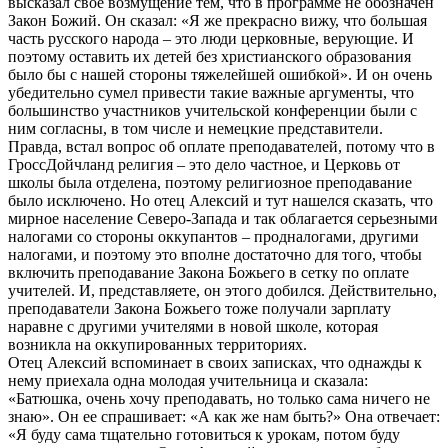
высказал свое возмущение тем, что в программе не обозначен
Закон Божий. Он сказал: «Я же прекрасно вижу, что большая
часть русского народа – это люди церковные, верующие. И
поэтому оставить их детей без христианского образования
было бы с нашей стороны тяжелейшей ошибкой». И он очень
убедительно сумел привести такие важные аргументы, что
большинство участников учительской конференции были с
ним согласны, в том числе и немецкие представители.
Правда, встал вопрос об оплате преподавателей, потому что в
ГроссДойчланд религия – это дело частное, и Церковь от
школы была отделена, поэтому религиозное преподавание
было исключено. Но отец Алексий и тут нашелся сказать, что
мирное население Северо-Запада и так облагается серьезными
налогами со стороны оккупантов – продналогами, другими
налогами, и поэтому это вполне достаточно для того, чтобы
включить преподавание Закона Божьего в сетку по оплате
учителей. И, представляете, он этого добился. Действительно,
преподаватели Закона Божьего тоже получали зарплату
наравне с другими учителями в новой школе, которая
возникла на оккупированных территориях.
Отец Алексий вспоминает в своих записках, что однажды к
нему приехала одна молодая учительница и сказала:
«Батюшка, очень хочу преподавать, но только сама ничего не
знаю». Он ее спрашивает: «А как же нам быть?» Она отвечает:
«Я буду сама тщательно готовиться к урокам, потом буду