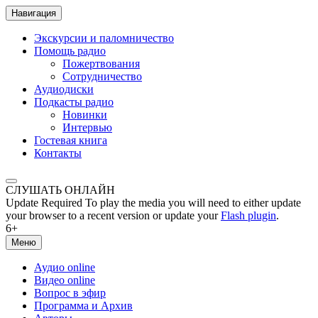
Навигация
Экскурсии и паломничество
Помощь радио
Пожертвования
Сотрудничество
Аудиодиски
Подкасты радио
Новинки
Интервью
Гостевая книга
Контакты
СЛУШАТЬ ОНЛАЙН
Update Required
To play the media you will need to either update
your browser to a recent version or update your
Flash plugin
.
6+
Меню
Аудио online
Видео online
Вопрос в эфир
Программа и Архив