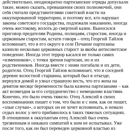
действительно, неоднократно партизанские отряды допускали
такие, можно сказать, превышения своих полномочий, они
себя считали представителями советской власти на
оккупированной территории, и поэтому все, кто нарушал
законы советского государства, подлежали наказанию, иногда
очень жестокому, вплоть до смертной казни. Выносился
приговор предателям Родины, полицаям, старостам, иногда и
церковным старостам, кстати говоря – отец Георгий Тайлов
вспоминает, что в его округе в селе Печание партизаны
казнили несколько церковных старост за якобы антисоветское
поведение. Иногда этот террор касался не только самих
«изменников», с точки зрения партизан, но и их
родственников. Иногда вместе с ними погибали и их дети,
родители. Отец Георгий Тайлов вспоминает, что в соседней
деревне волостной старшина, который был в отъезде,
вернулся домой и узнал страшную весть, что его жена на
девятом месяце беременности была казнена партизанами – как
акт возмездия за его сотрудничество с немецкими властями.
Конечно, это было очень тяжело. Отец Алексий в своих
воспоминаниях пишет о том, что были и с ним, как он пишет,
«злые случаи», о которых он не хочет вспоминать, и немало
седых волос у него прибавилось в таких тяжелых ситуациях.
В отношении к оккупантам отец Алексий был очень
трезвенным и никаких симпатий к ним не испытывал. Уже
после того, как он был переведен церковной властью из