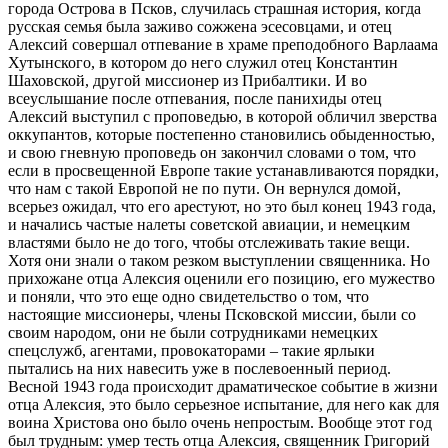
города Острова в Псков, случилась страшная история, когда
русская семья была заживо сожжена эсесовцами, и отец
Алексий совершал отпевание в храме преподобного Варлаама
Хутынского, в котором до него служил отец Константин
Шаховской, другой миссионер из Прибалтики. И во
всеуслышание после отпевания, после панихиды отец
Алексий выступил с проповедью, в которой обличил зверства
оккупантов, которые постепенно становились обыденностью,
и свою гневную проповедь он закончил словами о том, что
если в просвещенной Европе такие устанавливаются порядки,
что нам с такой Европой не по пути. Он вернулся домой,
всерьез ожидал, что его арестуют, но это был конец 1943 года,
и начались частые налеты советской авиации, и немецким
властями было не до того, чтобы отслеживать такие вещи.
Хотя они знали о таком резком выступлении священника. Но
прихожане отца Алексия оценили его позицию, его мужество
и поняли, что это еще одно свидетельство о том, что
настоящие миссионеры, члены Псковской миссии, были со
своим народом, они не были сотрудниками немецких
спецслужб, агентами, провокаторами – такие ярлыки
пытались на них навесить уже в послевоенный период.
Весной 1943 года происходит драматическое событие в жизни
отца Алексия, это было серьезное испытание, для него как для
воина Христова оно было очень непростым. Вообще этот год
был трудным: умер тесть отца Алексия, священник Григорий