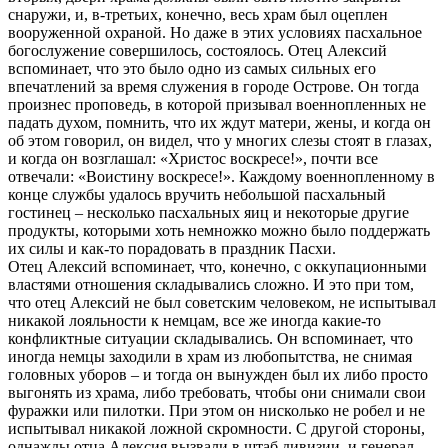
снаружи, и, в-третьих, конечно, весь храм был оцеплен
вооруженной охраной. Но даже в этих условиях пасхальное
богослужение совершилось, состоялось. Отец Алексий
вспоминает, что это было одно из самых сильных его
впечатлений за время служения в городе Острове. Он тогда
произнес проповедь, в которой призывал военнопленных не
падать духом, помнить, что их ждут матери, жены, и когда он
об этом говорил, он видел, что у многих слезы стоят в глазах,
и когда он возглашал: «Христос воскресе!», почти все
отвечали: «Воистину воскресе!». Каждому военнопленному в
конце службы удалось вручить небольшой пасхальный
гостинец – несколько пасхальных яиц и некоторые другие
продукты, которыми хоть немножко можно было поддержать
их силы и как-то порадовать в праздник Пасхи.
Отец Алексий вспоминает, что, конечно, с оккупационными
властями отношения складывались сложно. И это при том,
что отец Алексий не был советским человеком, не испытывал
никакой лояльности к немцам, все же иногда какие-то
конфликтные ситуации складывались. Он вспоминает, что
иногда немцы заходили в храм из любопытства, не снимая
головных уборов – и тогда он вынужден был их либо просто
выгонять из храма, либо требовать, чтобы они снимали свои
фуражки или пилотки. При этом он нисколько не робел и не
испытывал никакой ложной скромности. С другой стороны,
однажды отца Алексия вызвали в штаб дивизии, и генерал