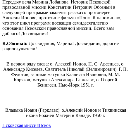
Передачу вела Марина Лобанова. Историк Псковской
православной миссии Константин Петрович Обозный в
следующей программе закончит рассказ о протоиерее
Алексии Ионове, прототипе фильма «Поп». Я напоминаю,
что этот цикл программ посвящен семидесятилетию
основания Псковской православной миссии. Всего вам
доброго! До свидания!
К.Обозный:
До свидания, Марина! До свидания, дорогие
радиослушатели!
В первом ряду слева: о. Алексей Ионов, Н. С. Арсеньев, о.
Александр Киселев, Святитель Николай (Велимирович), Г. П.
Федотов, за ними матушка Каллиста Ивановна, М. М.
Коряков, матушка Александра Гарклавс, о. Георгий
Бенигсен. Нью-Йорк 1951 г.
Владыка Иоанн (Гарклавс), о.Алексий Ионов и Тихвинская
икона Божией Матери в Канаде. 1950 г.
Псковская миссия
Псков