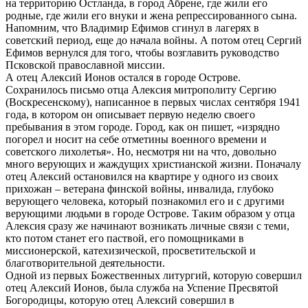
на территорию Остланда, в город Абрене, где жили его
родные, где жили его внуки и жена репрессированного сына.
Напомним, что Владимир Ефимов сгинул в лагерях в
советский период, еще до начала войны. А потом отец Сергий
Ефимов вернулся для того, чтобы возглавить руководство
Псковской православной миссии.
А отец Алексий Ионов остался в городе Острове.
Сохранилось письмо отца Алексия митрополиту Сергию
(Воскресенскому), написанное в первых числах сентября 1941
года, в котором он описывает первую неделю своего
пребывания в этом городе. Город, как он пишет, «изрядно
погорел и носит на себе отметины военного времени и
советского лихолетья». Но, несмотря ни на что, довольно
много верующих и жаждущих христианской жизни. Поначалу
отец Алексий остановился на квартире у одного из своих
прихожан – ветерана финской войны, инвалида, глубоко
верующего человека, который познакомил его и с другими
верующими людьми в городе Острове. Таким образом у отца
Алексия сразу же начинают возникать личные связи с теми,
кто потом станет его паствой, его помощниками в
миссионерской, катехизической, просветительской и
благотворительной деятельности.
Одной из первых Божественных литургий, которую совершил
отец Алексий Ионов, была служба на Успение Пресвятой
Богородицы, которую отец Алексий совершил в