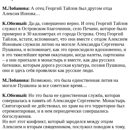
М.Лобанова:
А отец Георгий Тайлов был другом отца
Алексия Ионова…
К.Обозный:
Да-да, совершенно верно. И отец Георгий Тайлов
служил в Островском благочинии, село Печани, которое было
примерно в 30 километрах от города Острова. Отец Георгий
Тайлов, кстати, вспоминает, что они вместе с отцом Алексием
Ионовым служили литию на могиле Александра Сергеевича
Пушкина, и вспоминает, как это происходило вдохновенно, и
в это тяжелейшее время оккупации, когда налеты, партизаны
– а они приехали в монастырь и вместе, как два русских
батюшки, которым дорога русская культура, поэзия Пушкина,
они и здесь себя проявляли как русские люди.
М.Лобанова:
Возможно, это была единственная лития на
могиле Пушкина за все советское время…
К.Обозный:
Но это была не единственная служба, которая
совершалась в память об Александре Сергеевиче. Монастырь
Святогорский не действовал, но храм на его территории был
отремонтирован, и в нем периодически совершались
богослужения.
Но вот этот конфликт, который зародился между отцом
Алексием и вторым священником, послужил поводом к тому,