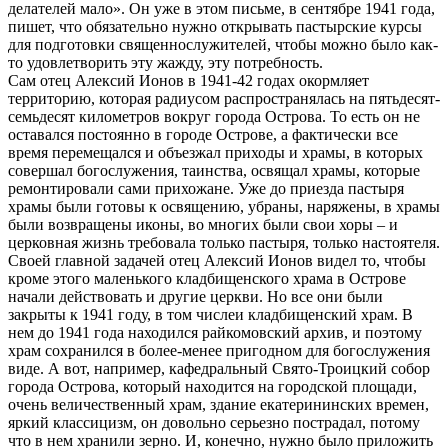
делателей мало». Он уже в этом письме, в сентябре 1941 года,
пишет, что обязательно нужно открывать пастырские курсы
для подготовки священнослужителей, чтобы можно было как-
то удовлетворить эту жажду, эту потребность.
Сам отец Алексий Ионов в 1941-42 годах окормляет
территорию, которая радиусом распространялась на пятьдесят-
семьдесят километров вокруг города Острова. То есть он не
оставался постоянно в городе Острове, а фактически все
время перемещался и объезжал приходы и храмы, в которых
совершал богослужения, таинства, освящал храмы, которые
ремонтировали сами прихожане. Уже до приезда пастыря
храмы были готовы к освящению, убраны, наряжены, в храмы
были возвращены иконы, во многих были свои хоры – и
церковная жизнь требовала только пастыря, только настоятеля.
Своей главной задачей отец Алексий Ионов видел то, чтобы
кроме этого маленького кладбищенского храма в Острове
начали действовать и другие церкви. Но все они были
закрыты к 1941 году, в том числеи кладбищенский храм. В
нем до 1941 года находился райкомовский архив, и поэтому
храм сохранился в более-менее пригодном для богослужения
виде. А вот, например, кафедральный Свято-Троицкий собор
города Острова, который находится на городской площади,
очень величественный храм, здание екатерининских времен,
яркий классицизм, он довольно серьезно пострадал, потому
что в нем хранили зерно. И, конечно, нужно было приложить