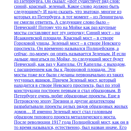
из Петербурга. Он сказал: «Вот существует ряд слов:
синий, красный, зеленый. Какое слово должно быть
следующим?» И надо сказать, что знатоки, многие из
которых из Петербурга, в тот момент – из Ленинграда,
не смогли ответить. А следующее слово было –
Певческий! Потому что на Мойке как раз крупные
мосты составляют вот эту цепочку: Синий мост – на
Исаакиевской площади, Красный мост – в створе
Гороховой улицы, Зеленый мост – в створе Невского
проспекта. Он временно назывался Полицейским, а
сейчас, по-моему, он опять называется Зеленым. И если
дальше двигаться по Мойке, то следующий мост будет
Певческий, как раз у Капеллы. От Капеллы, с выходом,
с расширением как бы к Дворцовой площади. Эти
мосты тоже все были сделаны первоначально из таких
чугунных ящиков. Причем Зеленый мост, который
находится в створе Невского проспекта, был по этой
конструкции построен первым и стал образцовым. В
Петербурге очень любят образцовые проекты. Еще в
Петровскую эпоху Трезини и другие архитекторы
разрабатывали проекты целых рядов образцовых жилых
домов… И именно Зеленый мост стал головным
образцом типового проекта металлического моста.
После революции 1917 года Полицейский мост, как он в
то время назывался, естественно, был назван иначе. Его