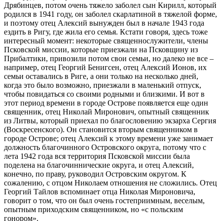
Дрябинцев, потом очень тяжело заболел сын Кирилл, который
родился в 1941 году, он заболел скарлатиной в тяжелой форме,
и поэтому отец Алексий вынужден был в начале 1943 года
ездить в Ригу, где жила его семья. Кстати говоря, здесь тоже
интересный момент: некоторые священнослужители, члены
Псковской миссии, которые приезжали на Псковщину из
Прибалтики, привозили потом свои семьи, но далеко не все –
например, отец Георгий Бенигсен, отец Алексий Ионов, их
семьи оставались в Риге, а они только на несколько дней,
когда это было возможно, приезжали в маленький отпуск,
чтобы повидаться со своими родными и близкими. И вот в
этот период времени в городе Острове появляется еще один
священник, отец Николай Миронович, опытный священник
из Литвы, который приехал по благословению экзарха Сергия
(Воскресенского). Он становится вторым священником в
городе Острове; отец Алексий к этому времени уже занимает
должность благочинного Островского округа, потому что с
лета 1942 года вся территория Псковской миссии была
поделена на благочиннические округа, и отец Алексий,
конечно, по праву, руководил Островским округом. К
сожалению, с отцом Николаем отношения не сложились. Отец
Георгий Тайлов вспоминает отца Николая Мироновича,
говорит о том, что он был очень гостеприимным, веселым,
опытным приходским священником, но «с польским
гонором».