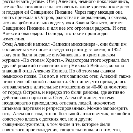
рассказывать детям». Отец Алексий, немного поколебавшись,
все же благословил ее на это очень важное христианское дело
и подарил ей Священное Писание. Через пару месяцев она
опять приехала в Остров, радостная и окрыленная, и сказала,
что она действительно ведет уроки Закона Божьего, читает
Священное Писание, и для нее это огромная радость. И отец
Алексий благодарил Господа, что такие происходят
изменения.
Отец Алексий написал «Записки миссионера», они были им
составлены уже после отъезда за границу, за океан, в 1952
году они были впервые опубликованы в христианском
журнале «По стопам Христа». Редактором этого журнала был
другой рижский священник отец Николай Вейглас, хорошо
знающий отца Алексия Ионова. Но об этом мы скажем
немножко позже. Так вот, в этих записках отец Алексий также
пишет еще об одной сложности. Он пишет, что приходилось
отправляться в длительные путешествия за 40-60 километров
от города Острова, и нередко это были районы, где активно
действовали партизаны. Отец Алексий пишет, что ему
неоднократно приходилось отпевать людей, исколотых
штыками партизан и репрессированных. Можно заподозрить
отца Алексия в том, что он был такой антисоветчик, не любил
советскую власть с детских лет, но и другие
священнослужители, в том числе и те, которые были
советского происхождения, свидетельствовали о том, что,