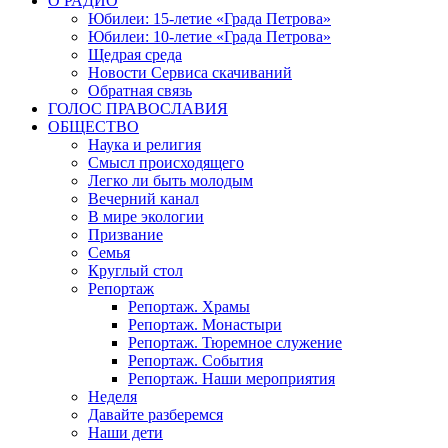
О РАДИО
Юбилеи: 15-летие «Града Петрова»
Юбилеи: 10-летие «Града Петрова»
Щедрая среда
Новости Сервиса скачиваний
Обратная связь
ГОЛОС ПРАВОСЛАВИЯ
ОБЩЕСТВО
Наука и религия
Смысл происходящего
Легко ли быть молодым
Вечерний канал
В мире экологии
Призвание
Семья
Круглый стол
Репортаж
Репортаж. Храмы
Репортаж. Монастыри
Репортаж. Тюремное служение
Репортаж. События
Репортаж. Наши мероприятия
Неделя
Давайте разберемся
Наши дети