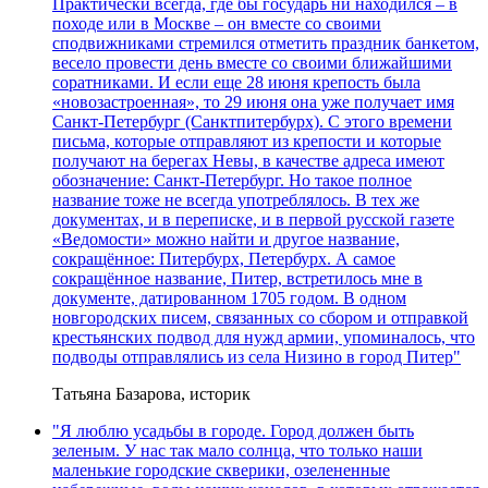
Практически всегда, где бы государь ни находился – в
походе или в Москве – он вместе со своими
сподвижниками стремился отметить праздник банкетом,
весело провести день вместе со своими ближайшими
соратниками. И если еще 28 июня крепость была
«новозастроенная», то 29 июня она уже получает имя
Санкт-Петербург (Санктпитербурх). С этого времени
письма, которые отправляют из крепости и которые
получают на берегах Невы, в качестве адреса имеют
обозначение: Санкт-Петербург. Но такое полное
название тоже не всегда употреблялось. В тех же
документах, и в переписке, и в первой русской газете
«Ведомости» можно найти и другое название,
сокращённое: Питербурх, Петербурх. А самое
сокращённое название, Питер, встретилось мне в
документе, датированном 1705 годом. В одном
новгородских писем, связанных со сбором и отправкой
крестьянских подвод для нужд армии, упоминалось, что
подводы отправлялись из села Низино в город Питер"
Татьяна Базарова, историк
"Я люблю усадьбы в городе. Город должен быть
зеленым. У нас так мало солнца, что только наши
маленькие городские скверики, озелененные