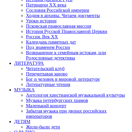
Патриархи XX века
Сословия Российской империи
Ходим в архивы. Читаем документы
Уроки истории
Псковская православная миссия
История Русской Православной Церкви
Россия. Век ХХ
Календарь памятных дат
Под знаменем России
Возвращение к семейным истокам, или
Родословные детективы
ЛИТЕРАТУРА
Читательский клуб
Перечитывая заново
Бог и человек в мировой литературе
Литературные чтения
МУЗЫКА
Антология христианской музыкальной культуры
Музыка петербургских храмов
Маленький концерт
Забытая музыка при дворах российских
императоров
ДЕТЯМ
Жили-были дети