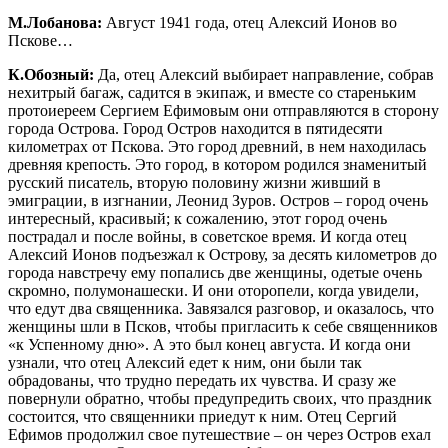
М.Лобанова:
Август 1941 года, отец Алексий Ионов во
Пскове…
К.Обозный:
Да, отец Алексий выбирает направление, собрав
нехитрый багаж, садится в экипаж, и вместе со стареньким
протоиереем Сергием Ефимовым они отправляются в сторону
города Острова. Город Остров находится в пятидесяти
километрах от Пскова. Это город древний, в нем находилась
древняя крепость. Это город, в котором родился знаменитый
русский писатель, вторую половину жизни живший в
эмиграции, в изгнании, Леонид Зуров. Остров – город очень
интересный, красивый; к сожалению, этот город очень
пострадал и после войны, в советское время. И когда отец
Алексий Ионов подъезжал к Острову, за десять километров до
города навстречу ему попались две женщины, одетые очень
скромно, полумонашески. И они оторопели, когда увидели,
что едут два священника. Завязался разговор, и оказалось, что
женщины шли в Псков, чтобы пригласить к себе священников
«к Успенному дню». А это был конец августа. И когда они
узнали, что отец Алексий едет к ним, они были так
обрадованы, что трудно передать их чувства. И сразу же
повернули обратно, чтобы предупредить своих, что праздник
состоится, что священники приедут к ним. Отец Сергий
Ефимов продолжил свое путешествие – он через Остров ехал