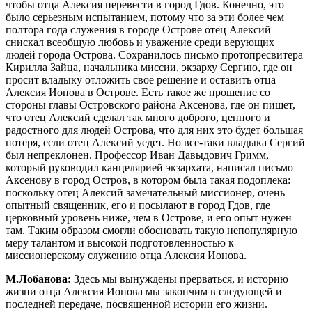
чтобы отца Алексия перевести в город Гдов. Конечно, это
было серьезным испытанием, потому что за эти более чем
полтора года служения в городе Острове отец Алексий
снискал всеобщую любовь и уважение среди верующих
людей города Острова. Сохранилось письмо протопресвитера
Кирилла Зайца, начальника миссии, экзарху Сергию, где он
просит владыку отложить свое решение и оставить отца
Алексия Ионова в Острове. Есть такое же прошение со
стороны главы Островского района Аксенова, где он пишет,
что отец Алексий сделал так много доброго, ценного и
радостного для людей Острова, что для них это будет большая
потеря, если отец Алексий уедет. Но все-таки владыка Сергий
был непреклонен. Профессор Иван Давыдович Гримм,
который руководил канцелярией экзархата, написал письмо
Аксенову в город Остров, в котором была такая подоплека:
поскольку отец Алексий замечательный миссионер, очень
опытный священник, его и посылают в город Гдов, где
церковный уровень ниже, чем в Острове, и его опыт нужен
там. Таким образом смогли обосновать такую непопулярную
меру талантом и высокой подготовленностью к
миссионерскому служению отца Алексия Ионова.
М.Лобанова:
Здесь мы вынуждены прерваться, и историю
жизни отца Алексия Ионова мы закончим в следующей и
последней передаче, посвященной истории его жизни.