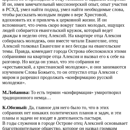
И он, имея замечательный миссионерский опыт, опыт участия
в РСХД, умел найти подход, умел найти необходимые слова,
чтобы рассказать молодым людям о вере Христовой,
вдохновить их и привлечь к церковной жизни. И он
вспоминает, что очень скоро вокруг таких молодых, ищущих
людей собирается евангельский кружок, который ведет
дважды в неделю отец Алексий. На квартире отца Алексия
собиралась молодежь, они вместе читали Евангелие, отец
Алексий толковал Евангелие и вел беседы на евангельские
темы. Правда, комендант города Острова обеспокоился этими
собраниями на квартире отца Алексия и вызвал его к себе на
разговор. Но когда он узнал, что это собрания не
«крестьянской, а христианской молодежи», и они занимаются
изучением Слова Божьего, то он отпустил отца Алексия с
миром и разрешил продолжать «конфирмацию русской
молодежи».
М.Лобанова:
То есть термин «конфирмация» умиротворил
традиционного немца…
К.Обозный:
Да, главное для него было то, что в этих
собраниях нет никаких политических планов и задач, и эти
планы и задачи не входят в деятельность пастыря.
В годы служения в городе Острове отец Алексией основывает
благотворительное общество, которое он назвал громким