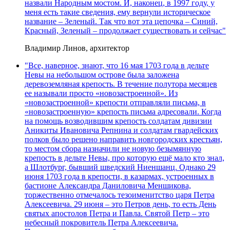
назвали Народным мостом. И, наконец, в 1997 году, у
меня есть такие сведения, ему вернули историческое
название – Зеленый. Так что вот эта цепочка – Синий,
Красный, Зеленый – продолжает существовать и сейчас"
Владимир Линов, архитектор
"Все, наверное, знают, что 16 мая 1703 года в дельте
Невы на небольшом острове была заложена
деревоземляная крепость. В течение полутора месяцев
ее называли просто «новозастроенной». Из
«новозастроенной» крепости отправляли письма, в
«новозастроенную» крепость письма адресовали. Когда
на помощь возводившим крепость солдатам дивизии
Аникиты Ивановича Репнина и солдатам гвардейских
полков было решено направить новгородских крестьян,
то местом сбора назначили не новую безымянную
крепость в дельте Невы, про которую ещё мало кто знал,
а Шлотбург, бывший шведский Ниеншанц. Однако 29
июня 1703 года в крепости, в казармах, устроенных в
бастионе Александра Даниловича Меншикова,
торжественно отмечалось тезоименитство царя Петра
Алексеевича. 29 июня – это Петров день, то есть День
святых апостолов Петра и Павла. Святой Петр – это
небесный покровитель Петра Алексеевича.