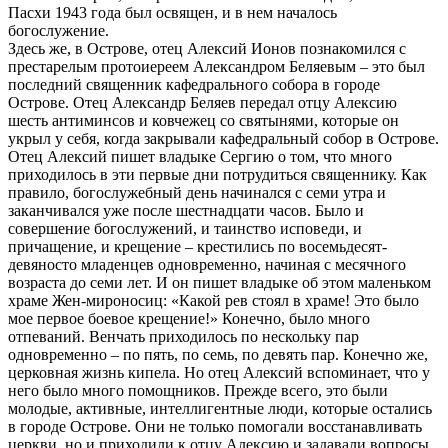
Пасхи 1943 года был освящен, и в нем началось
богослужение.
Здесь же, в Острове, отец Алексий Ионов познакомился с
престарелым протоиереем Александром Беляевым – это был
последний священник кафедрального собора в городе
Острове. Отец Александр Беляев передал отцу Алексию
шесть антиминсов и ковчежец со святынями, которые он
укрыл у себя, когда закрывали кафедральный собор в Острове.
Отец Алексий пишет владыке Сергию о том, что много
приходилось в эти первые дни потрудиться священнику. Как
правило, богослужебный день начинался с семи утра и
заканчивался уже после шестнадцати часов. Было и
совершение богослужений, и таинство исповеди, и
причащение, и крещение – крестились по восемьдесят-
девяносто младенцев одновременно, начиная с месячного
возраста до семи лет. И он пишет владыке об этом маленьком
храме Жен-мироносиц: «Какой рев стоял в храме! Это было
мое первое боевое крещение!» Конечно, было много
отпеваний. Венчать приходилось по нескольку пар
одновременно – по пять, по семь, по девять пар. Конечно же,
церковная жизнь кипела. Но отец Алексий вспоминает, что у
него было много помощников. Прежде всего, это были
молодые, активные, интеллигентные люди, которые остались
в городе Острове. Они не только помогали восстанавливать
церкви, но и приходили к отцу Алексию и задавали вопросы.