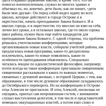
здесь открывал церковные школы, и кроме того, что он
помогал военнопленным, служил во многих храмах и
объезжал их, но, конечно, дети были, как он пишет, «дети
были мои друзья». Он перед собой видел задачу во всех
школах, которые действуют в городе Острове и в
окрестностях, начать преподавание Закона Божьего. И в
школах города, и в окрестностях эту миссию он взял на себя,
лично вел уроки, а в остальных школах, где-то около сорока
школ района, нужно было еще найти кандидатов для
преподавания Закона Божьего. С одной стороны, эта проблема
решалась учительскими конференциями, которые
организовывали новые власти, собирали учителей района, им
предлагалась новая программа, какие-то дисциплины
исключались, какие-то новые появлялись, какие-то
особенности преподавания объяснялись. Специально
читались лекции по идеалистической философии, например;
почти всегда на такие конференции приглашали священников;
священники рассказывали о каких-то важных моментах,
связанных с духовной жизнью, с историей Церкви, с тем, как
образование, в том числе духовное образование складывалось
до Октябрьского переворота. Но на конференцию в Острове
отца Алексия не пригласили. И отец Алексий, нисколько не
смущаясь, приехал сам непрошенным гостем, с вниманием
слушал выступления делегатов, в том числе и представителей
немецких оккупационных властей, а потом взял слово и