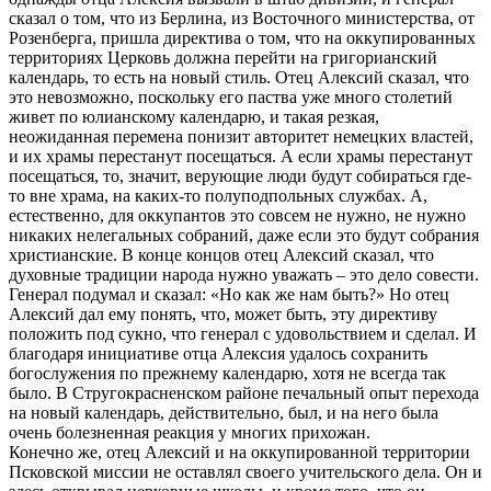
сказал о том, что из Берлина, из Восточного министерства, от
Розенберга, пришла директива о том, что на оккупированных
территориях Церковь должна перейти на григорианский
календарь, то есть на новый стиль. Отец Алексий сказал, что
это невозможно, поскольку его паства уже много столетий
живет по юлианскому календарю, и такая резкая,
неожиданная перемена понизит авторитет немецких властей,
и их храмы перестанут посещаться. А если храмы перестанут
посещаться, то, значит, верующие люди будут собираться где-
то вне храма, на каких-то полуподпольных службах. А,
естественно, для оккупантов это совсем не нужно, не нужно
никаких нелегальных собраний, даже если это будут собрания
христианские. В конце концов отец Алексий сказал, что
духовные традиции народа нужно уважать – это дело совести.
Генерал подумал и сказал: «Но как же нам быть?» Но отец
Алексий дал ему понять, что, может быть, эту директиву
положить под сукно, что генерал с удовольствием и сделал. И
благодаря инициативе отца Алексия удалось сохранить
богослужения по прежнему календарю, хотя не всегда так
было. В Стругокрасненском районе печальный опыт перехода
на новый календарь, действительно, был, и на него была
очень болезненная реакция у многих прихожан.
Конечно же, отец Алексий и на оккупированной территории
Псковской миссии не оставлял своего учительского дела. Он и