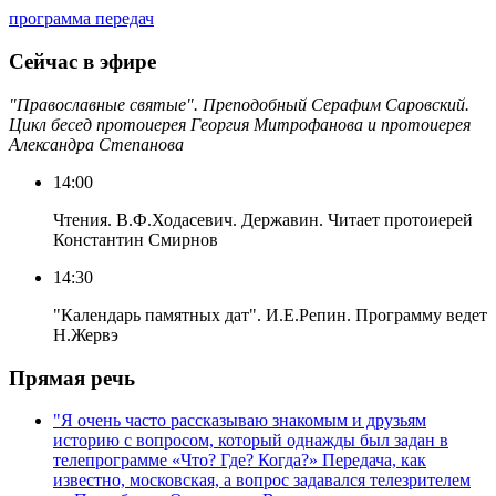
программа передач
Сейчас в эфире
"Православные святые". Преподобный Серафим Саровский.
Цикл бесед протоиерея Георгия Митрофанова и протоиерея
Александра Степанова
14:00
Чтения. В.Ф.Ходасевич. Державин. Читает протоиерей
Константин Смирнов
14:30
"Календарь памятных дат". И.Е.Репин. Программу ведет
Н.Жервэ
Прямая речь
"Я очень часто рассказываю знакомым и друзьям
историю с вопросом, который однажды был задан в
телепрограмме «Что? Где? Когда?» Передача, как
известно, московская, а вопрос задавался телезрителем