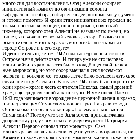
много сил для восстановления. Отец Алексий собирает
инициативный комитет по организации ремонта
кафедрального собора, собирает людей, которые могут, умеют
и готовы помогать. И среди этих инициативных граждан не
только простые верующие, но и, например, советский
инженер, которого отец Алексий не называет по имени, но
пишет, что «очень толковый человек, который помогал в
ремонте очень многих храмов, которые были открыты в
городе Острове и в его округе».
И действительно, летом 1942 года кафедральный собор в
Острове начал действовать. И теперь уже не сто человек
могли войти в храм, как это было в кладбищенской церкви
Жен-мироносиц, но этот собор вмещал в себя восемьсот
человек, и, конечно же, гораздо легче было осуществлять свое
служение отцу Алексию. В том же 1942 году был открыт еще
один храм – храм в честь святителя Николая, самый древний
храм, еще средневековой архитектуры. И уже после Пасхи
1943 года начинается возрождение церковной жизни в храмах,
принадлежащих Симанскому монастырю. На краю города
Острова был основан монастырь. Почему он называется
Симанский? Потому что это была земля, принадлежащая
дворянскому роду Симанских, и дядя будущего Патриарха
Алексия Первого основал этот монастырь. Сама
монастырская жизнь, конечно, еще не успела возродиться, но
Казанский храм, который в этот комплекс входил, тоже после