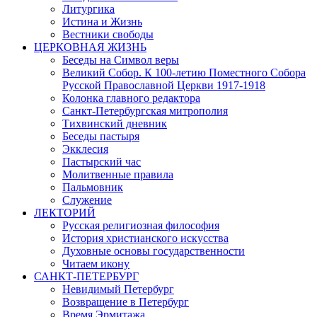
Литургика
Истина и Жизнь
Вестники свободы
ЦЕРКОВНАЯ ЖИЗНЬ
Беседы на Символ веры
Великий Собор. К 100-летию Поместного Собора
Русской Православной Церкви 1917-1918
Колонка главного редактора
Санкт-Петербургская митрополия
Тихвинский дневник
Беседы пастыря
Экклесия
Пастырский час
Молитвенные правила
Пальмовник
Служение
ЛЕКТОРИЙ
Русская религиозная философия
История христианского искусства
Духовные основы государственности
Читаем икону
САНКТ-ПЕТЕРБУРГ
Невидимый Петербург
Возвращение в Петербург
Время Эрмитажа