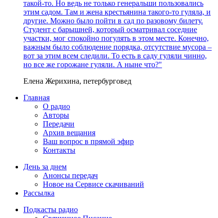
такой-то. Но ведь не только генеральши пользовались
этим садом. Там и жена крестьянина такого-то гуляла, и
другие. Можно было пойти в сад по разовому билету.
Студент с барышней, который осматривал соседние
участки, мог спокойно погулять в этом месте. Конечно,
важным было соблюдение порядка, отсутствие мусора –
вот за этим всем следили. То есть в саду гуляли чинно,
но все же горожане гуляли. А ныне что?"
Елена Жерихина, петербурговед
Главная
О радио
Авторы
Передачи
Архив вещания
Ваш вопрос в прямой эфир
Контакты
День за днем
Анонсы передач
Новое на Сервисе скачиваний
Рассылка
Подкасты радио