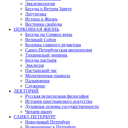
Экклезиология
Беседы о Ветхом Завете
Литургика
Истина и Жизнь
Вестники свободы
ЦЕРКОВНАЯ ЖИЗНЬ
Беседы на Символ веры
Великий Собор
Колонка главного редактора
Санкт-Петербургская митрополия
Тихвинский дневник
Беседы пастыря
Экклесия
Пастырский час
Молитвенные правила
Пальмовник
Служение
ЛЕКТОРИЙ
Русская религиозная философия
История христианского искусства
Духовные основы государственности
Читаем икону
САНКТ-ПЕТЕРБУРГ
Невидимый Петербург
Возвращение в Петербург