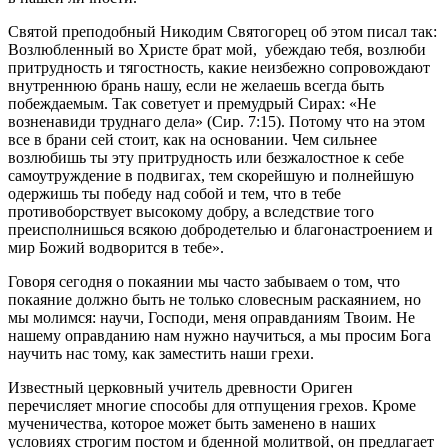
Святой преподобный Никодим Святогорец об этом писал так:
Возлюбленный во Христе брат мой, убеждаю тебя, возлюби
притрудность и тягостность, какие неизбежно сопровождают
внутреннюю брань нашу, если не желаешь всегда быть
побеждаемым. Так советует и премудрый Сирах: «Не
возненавиди труднаго дела» (Сир. 7:15). Потому что на этом
все в брани сей стоит, как на основании. Чем сильнее
возлюбишь ты эту притрудность или безжалостное к себе
самоутруждение в подвигах, тем скорейшую и полнейшую
одержишь ты победу над собой и тем, что в тебе
противоборствует высокому добру, а вследствие того
преисполнишься всякою добродетелью и благонастроением и
мир Божий водворится в тебе».
Говоря сегодня о покаянии мы часто забываем о том, что
покаяние должно быть не только словесным раскаянием, но
мы молимся: научи, Господи, меня оправданиям Твоим. Не
нашему оправданию нам нужно научиться, а мы просим Бога
научить нас тому, как заместить наши грехи.
Известный церковный учитель древности Ориген
перечисляет многие способы для отпущения грехов. Кроме
мученичества, которое может быть заменено в наших
условиях строгим постом и бденной молитвой, он предлагает