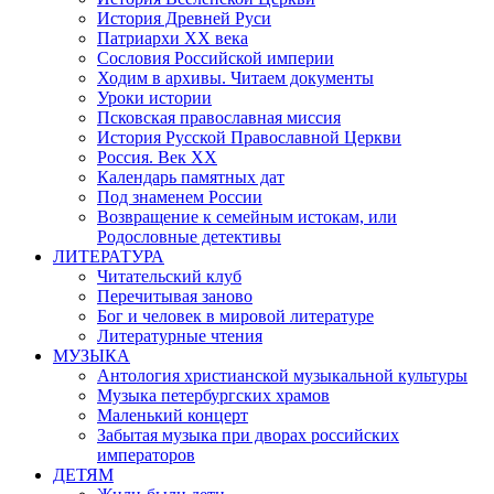
История Древней Руси
Патриархи XX века
Сословия Российской империи
Ходим в архивы. Читаем документы
Уроки истории
Псковская православная миссия
История Русской Православной Церкви
Россия. Век ХХ
Календарь памятных дат
Под знаменем России
Возвращение к семейным истокам, или
Родословные детективы
ЛИТЕРАТУРА
Читательский клуб
Перечитывая заново
Бог и человек в мировой литературе
Литературные чтения
МУЗЫКА
Антология христианской музыкальной культуры
Музыка петербургских храмов
Маленький концерт
Забытая музыка при дворах российских
императоров
ДЕТЯМ