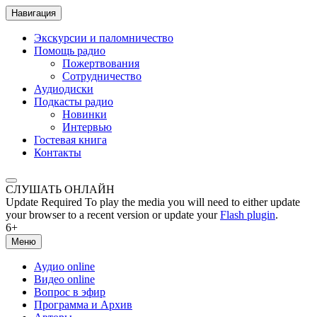
Навигация
Экскурсии и паломничество
Помощь радио
Пожертвования
Сотрудничество
Аудиодиски
Подкасты радио
Новинки
Интервью
Гостевая книга
Контакты
СЛУШАТЬ ОНЛАЙН
Update Required
To play the media you will need to either update
your browser to a recent version or update your
Flash plugin
.
6+
Меню
Аудио online
Видео online
Вопрос в эфир
Программа и Архив