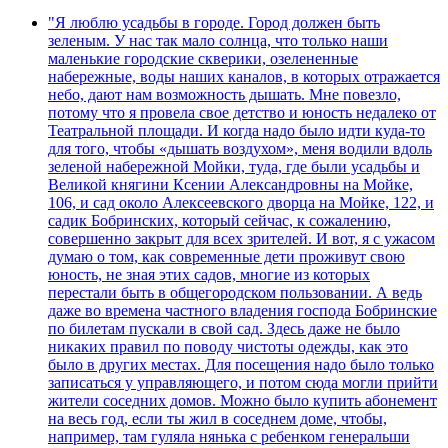
"Я люблю усадьбы в городе. Город должен быть
зеленым. У нас так мало солнца, что только наши
маленькие городские скверики, озелененные
набережные, воды наших каналов, в которых отражается
небо, дают нам возможность дышать. Мне повезло,
потому что я провела свое детство и юность недалеко от
Театральной площади. И когда надо было идти куда-то
для того, чтобы «дышать воздухом», меня водили вдоль
зеленой набережной Мойки, туда, где были усадьбы и
Великой княгини Ксении Александровны на Мойке,
106, и сад около Алексеевского дворца на Мойке, 122, и
садик Бобринских, который сейчас, к сожалению,
совершенно закрыт для всех зрителей. И вот, я с ужасом
думаю о том, как современные дети проживут свою
юность, не зная этих садов, многие из которых
перестали быть в общегородском пользовании. А ведь
даже во времена частного владения господа Бобринские
по билетам пускали в свой сад. Здесь даже не было
никаких правил по поводу чистоты одежды, как это
было в других местах. Для посещения надо было только
записаться у управляющего, и потом сюда могли прийти
жители соседних домов. Можно было купить абонемент
на весь год, если ты жил в соседнем доме, чтобы,
например, там гуляла нянька с ребенком генеральши