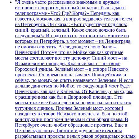
"Я очень часто рассказываю знакомым и друзьям
историю с вопросом, который однажды был задан в
телепрограмме «Что? Где? Когда?» Передача, как
известно, московская, а вопрос задавался телезрителем
из Петербурга. Он сказал: «Вот существует ряд слов:
синий, красный, зеленый. Какое слово должно быть
следующим?» И надо сказать, что знатоки, многие из
которых из Петербурга, в тот момент – из Ленинграда,
не смогли ответить. А следующее слово было –
Певческий! Потому что на Мойке как раз крупные
мосты составляют вот эту цепочку: Синий мост – на
Исаакиевской площади, Красный мост – в створе
Гороховой улицы, Зеленый мост – в створе Невского
проспекта. Он временно назывался Полицейским, а
сейчас, по-моему, он опять называется Зеленым. И если
дальше двигаться по Мойке, то следующий мост будет
Певческий, как раз у Капеллы. От Капеллы, с выходом,
с расширением как бы к Дворцовой площади. Эти
мосты тоже все были сделаны первоначально из таких
чугунных ящиков. Причем Зеленый мост, который
находится в створе Невского проспекта, был по этой
конструкции построен первым и стал образцовым. В
Петербурге очень любят образцовые проекты. Еще в
Петровскую эпоху Трезини и другие архитекторы
разрабатывали проекты целых рядов образцовых жилых