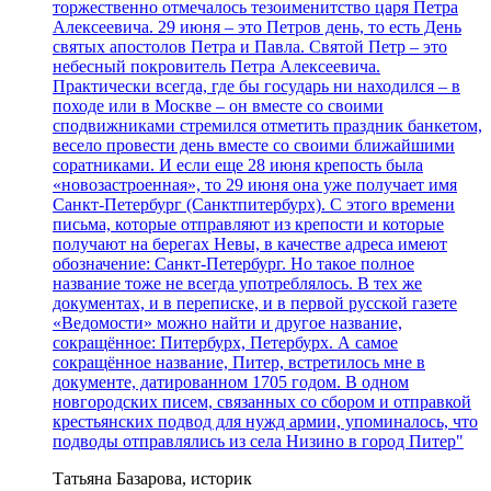
торжественно отмечалось тезоименитство царя Петра
Алексеевича. 29 июня – это Петров день, то есть День
святых апостолов Петра и Павла. Святой Петр – это
небесный покровитель Петра Алексеевича.
Практически всегда, где бы государь ни находился – в
походе или в Москве – он вместе со своими
сподвижниками стремился отметить праздник банкетом,
весело провести день вместе со своими ближайшими
соратниками. И если еще 28 июня крепость была
«новозастроенная», то 29 июня она уже получает имя
Санкт-Петербург (Санктпитербурх). С этого времени
письма, которые отправляют из крепости и которые
получают на берегах Невы, в качестве адреса имеют
обозначение: Санкт-Петербург. Но такое полное
название тоже не всегда употреблялось. В тех же
документах, и в переписке, и в первой русской газете
«Ведомости» можно найти и другое название,
сокращённое: Питербурх, Петербурх. А самое
сокращённое название, Питер, встретилось мне в
документе, датированном 1705 годом. В одном
новгородских писем, связанных со сбором и отправкой
крестьянских подвод для нужд армии, упоминалось, что
подводы отправлялись из села Низино в город Питер"
Татьяна Базарова, историк