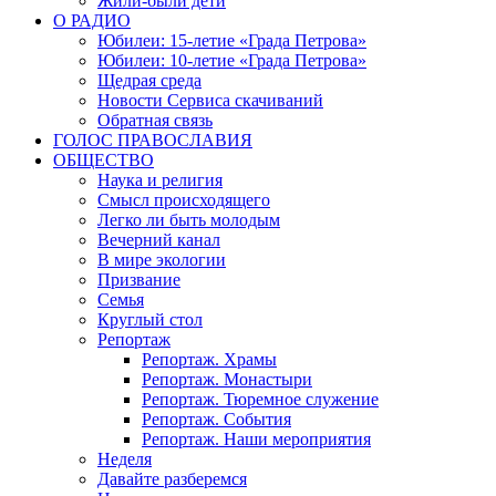
Жили-были дети
О РАДИО
Юбилеи: 15-летие «Града Петрова»
Юбилеи: 10-летие «Града Петрова»
Щедрая среда
Новости Сервиса скачиваний
Обратная связь
ГОЛОС ПРАВОСЛАВИЯ
ОБЩЕСТВО
Наука и религия
Смысл происходящего
Легко ли быть молодым
Вечерний канал
В мире экологии
Призвание
Семья
Круглый стол
Репортаж
Репортаж. Храмы
Репортаж. Монастыри
Репортаж. Тюремное служение
Репортаж. События
Репортаж. Наши мероприятия
Неделя
Давайте разберемся