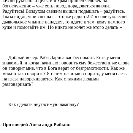
«Если руки-ноги целы и в храм пришел человек на
богослужение – уже есть повод порадоваться жизни.
Радуйтесь! Воздухом свежим вышли подышать – радуйтесь.
Глаза видят, уши слышат – это же радость! И я советую: если
дьявольское уныние нападает, то идите к тем, кому намного
хуже и помогайте им. Но никто не хочет же этого делать!»
— Добрый вечер. Раба Лариса вас беспокоит. Есть у меня
знакомый, и когда начинаю говорить ему божественные слова,
он говорит мне, что в Бога верят от безграмотности. Как же
можно так говорить? Я с ним начинаю спорить, у меня слезы
на глаза наворачиваются. Как с такими людьми
разговаривать?
— Как сделать неугасимую лампаду?
Протоиерей Александр Рябков: