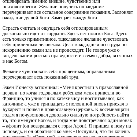
отшлифовать именно внешне, чувственно или
психологически. Желание получить оправдание
перечеркивает все остальное содержание покаяния. Заслоняет
ожидание душой Бога. Замещает жажду Бога.
Страсть считать и ощущать себя отполированным
досконально идет от гордыни. Здесь нет поиска Бога. Здесь
есть только примитивное, тщеславное желание чувствовать
себя приличным человеком. Дела каждодневного труда по
искоренению семян зла не происходит. Не говоря уже о
возделывании ростков праведности из семян добра, всеянных
в нас Богом.
Желание чувствовать себя прощенным, оправданным –
перечеркивает весь покаянный труд.
Эжен Ионеску вспоминал: «Меня крестили в православной
церкви, но когда годовалым ребенком меня привезли во
Францию, то учился я по катехизису и воспитывался, как
католики; а уже в тринадцать с половиной вновь приехал в
Бухарест и пошел в православную церковь. К восемнадцати
годам я почувствовал довольно сильную потребность найти
то, что именуют Богом, и тогда мне повстречался один монах
– афонит (он возвращался с горы Афон). Я пришел к нему на
исповедь, и он обратился ко мне: «Послушай, что ты хочешь
мне сказать?» «Отец мой, я совершил ужасные поступки». –