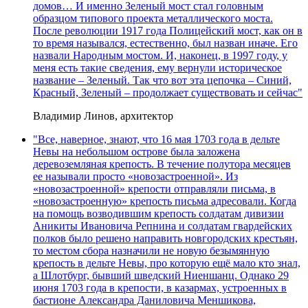
домов… И именно Зеленый мост стал головным
образцом типового проекта металлического моста.
После революции 1917 года Полицейский мост, как он в
то время назывался, естественно, был назван иначе. Его
назвали Народным мостом. И, наконец, в 1997 году, у
меня есть такие сведения, ему вернули историческое
название – Зеленый. Так что вот эта цепочка – Синий,
Красный, Зеленый – продолжает существовать и сейчас"
Владимир Линов, архитектор
"Все, наверное, знают, что 16 мая 1703 года в дельте
Невы на небольшом острове была заложена
деревоземляная крепость. В течение полутора месяцев
ее называли просто «новозастроенной». Из
«новозастроенной» крепости отправляли письма, в
«новозастроенную» крепость письма адресовали. Когда
на помощь возводившим крепость солдатам дивизии
Аникиты Ивановича Репнина и солдатам гвардейских
полков было решено направить новгородских крестьян,
то местом сбора назначили не новую безымянную
крепость в дельте Невы, про которую ещё мало кто знал,
а Шлотбург, бывший шведский Ниеншанц. Однако 29
июня 1703 года в крепости, в казармах, устроенных в
бастионе Александра Даниловича Меншикова,