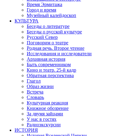
Время Эрмитажа
Город и время
Музейный калейдоскоп
КУЛЬТУРА
Беседы о литературе
Беседы о русской культуре
Русский Север
Поговорим о театре
Родная речь. Второе чтение
Исследования и исследователи
Архивная история
Быть современником
Кино и театр. 25-й кадр
Обратная перспектива
Глагол
Образ жизни
Встреча
Словарь
Культурная реакция
Книжное обозрение
За двумя зайцами
У нас в гостях
Радиоэкскурсии
ИСТОРИЯ
История Вселенской Церкви