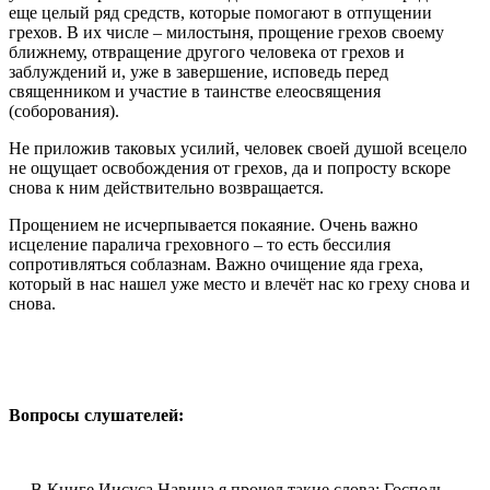
еще целый ряд средств, которые помогают в отпущении
грехов. В их числе – милостыня, прощение грехов своему
ближнему, отвращение другого человека от грехов и
заблуждений и, уже в завершение, исповедь перед
священником и участие в таинстве елеосвящения
(соборования).
Не приложив таковых усилий, человек своей душой всецело
не ощущает освобождения от грехов, да и попросту вскоре
снова к ним действительно возвращается.
Прощением не исчерпывается покаяние. Очень важно
исцеление паралича греховного – то есть бессилия
сопротивляться соблазнам. Важно очищение яда греха,
который в нас нашел уже место и влечёт нас ко греху снова и
снова.
Вопросы слушателей:
— В Книге Иисуса Навина я прочел такие слова: Господь