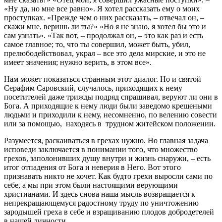
«Ну да, но мне все равно». Я хотел рассказать ему о моих
проступках. «Прежде чем о них рассказать, – отвечал он, –
скажи мне, веришь ли ты?» «Но я не знаю, я хотел бы это и
сам узнать». «Так вот, – продолжал он, – это как раз и есть
самое главное; то, что ты совершил, может быть, убил,
прелюбодействовал, украл – все это дела мирские, и это не
имеет значения; нужно верить, в этом все».
Нам может показаться странным этот диалог. Но и святой
Серафим Саровский, случалось, приходящих к нему
посетителей даже трижды подряд спрашивал, веруют ли они в
Бога. А приходящие к нему люди были заведомо крещеными
людьми и приходили к нему, несомненно, по велению совести
или за помощью, находясь в трудном житейском положении.
Разумеется, раскаиваться в грехах нужно. Но главная задача
исповеди заключается в понимании того, что множество
грехов, заполонивших душу внутри и жизнь снаружи, – есть
итог отпадения от Бога и неверия в Него. Вот этого
признавать никто не хочет. Как будто грехи выросли сами по
себе, а мы при этом были настоящими верующими
христианами. И здесь снова наша мысль возвращается к
непрекращающемуся радостному труду по уничтожению
зародышей греха в себе и взращиванию плодов добродетелей
в нашей личности.