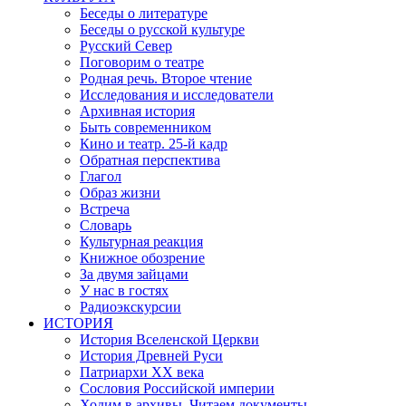
Беседы о литературе
Беседы о русской культуре
Русский Север
Поговорим о театре
Родная речь. Второе чтение
Исследования и исследователи
Архивная история
Быть современником
Кино и театр. 25-й кадр
Обратная перспектива
Глагол
Образ жизни
Встреча
Словарь
Культурная реакция
Книжное обозрение
За двумя зайцами
У нас в гостях
Радиоэкскурсии
ИСТОРИЯ
История Вселенской Церкви
История Древней Руси
Патриархи XX века
Сословия Российской империи
Ходим в архивы. Читаем документы