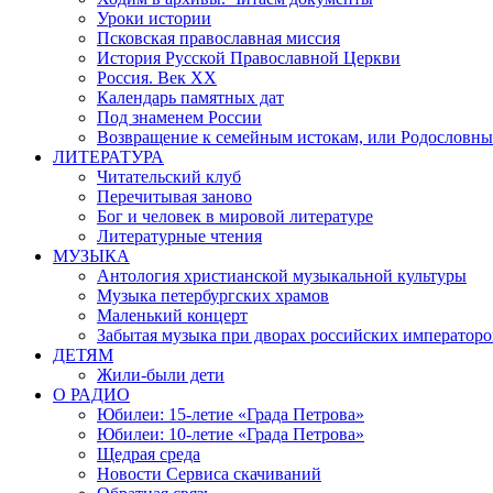
Уроки истории
Псковская православная миссия
История Русской Православной Церкви
Россия. Век ХХ
Календарь памятных дат
Под знаменем России
Возвращение к семейным истокам, или Родословны
ЛИТЕРАТУРА
Читательский клуб
Перечитывая заново
Бог и человек в мировой литературе
Литературные чтения
МУЗЫКА
Антология христианской музыкальной культуры
Музыка петербургских храмов
Маленький концерт
Забытая музыка при дворах российских императоро
ДЕТЯМ
Жили-были дети
О РАДИО
Юбилеи: 15-летие «Града Петрова»
Юбилеи: 10-летие «Града Петрова»
Щедрая среда
Новости Сервиса скачиваний