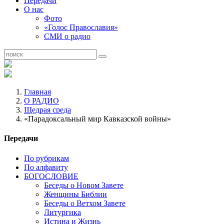
Передачи
О нас
Фото
«Голос Православия»
СМИ о радио
Главная
О РАДИО
Щедрая среда
«Парадоксальный мир Кавказской войны»
Передачи
По рубрикам
По алфавиту
БОГОСЛОВИЕ
Беседы о Новом Завете
Женщины Библии
Беседы о Ветхом Завете
Литургика
Истина и Жизнь