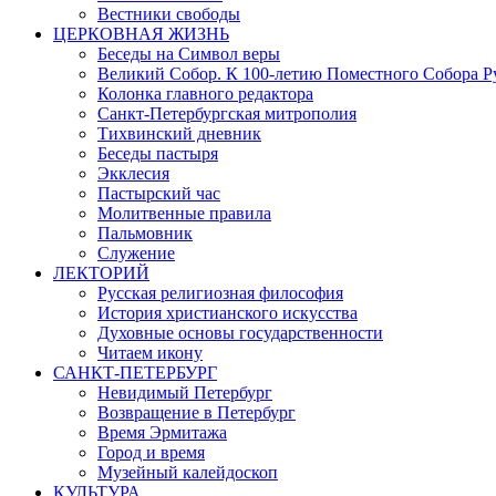
Вестники свободы
ЦЕРКОВНАЯ ЖИЗНЬ
Беседы на Символ веры
Великий Собор. К 100-летию Поместного Собора Р
Колонка главного редактора
Санкт-Петербургская митрополия
Тихвинский дневник
Беседы пастыря
Экклесия
Пастырский час
Молитвенные правила
Пальмовник
Служение
ЛЕКТОРИЙ
Русская религиозная философия
История христианского искусства
Духовные основы государственности
Читаем икону
САНКТ-ПЕТЕРБУРГ
Невидимый Петербург
Возвращение в Петербург
Время Эрмитажа
Город и время
Музейный калейдоскоп
КУЛЬТУРА