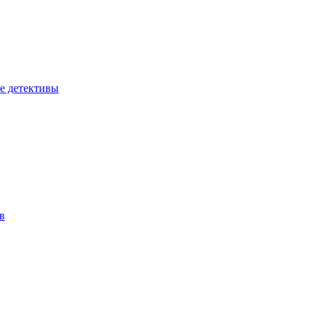
е детективы
в