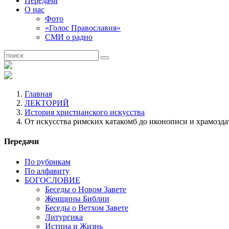
Передачи
О нас
Фото
«Голос Православия»
СМИ о радио
Главная
ЛЕКТОРИЙ
История христианского искусства
От искусства римских катакомб до иконописи и храмозд
Передачи
По рубрикам
По алфавиту
БОГОСЛОВИЕ
Беседы о Новом Завете
Женщины Библии
Беседы о Ветхом Завете
Литургика
Истина и Жизнь