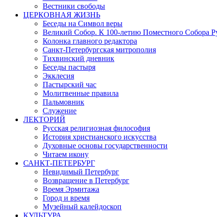
Вестники свободы
ЦЕРКОВНАЯ ЖИЗНЬ
Беседы на Символ веры
Великий Собор. К 100-летию Поместного Собора Р
Колонка главного редактора
Санкт-Петербургская митрополия
Тихвинский дневник
Беседы пастыря
Экклесия
Пастырский час
Молитвенные правила
Пальмовник
Служение
ЛЕКТОРИЙ
Русская религиозная философия
История христианского искусства
Духовные основы государственности
Читаем икону
САНКТ-ПЕТЕРБУРГ
Невидимый Петербург
Возвращение в Петербург
Время Эрмитажа
Город и время
Музейный калейдоскоп
КУЛЬТУРА