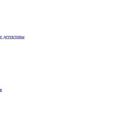
е детективы
в