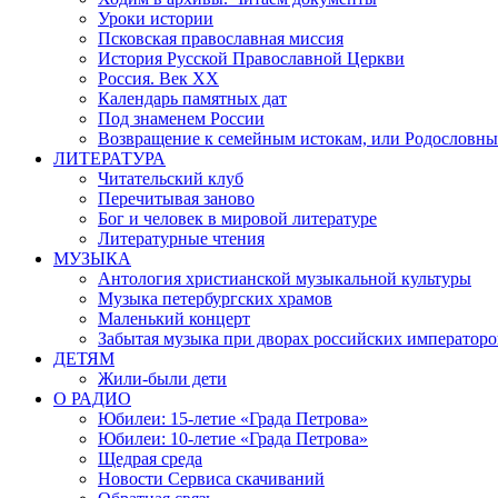
Уроки истории
Псковская православная миссия
История Русской Православной Церкви
Россия. Век ХХ
Календарь памятных дат
Под знаменем России
Возвращение к семейным истокам, или Родословны
ЛИТЕРАТУРА
Читательский клуб
Перечитывая заново
Бог и человек в мировой литературе
Литературные чтения
МУЗЫКА
Антология христианской музыкальной культуры
Музыка петербургских храмов
Маленький концерт
Забытая музыка при дворах российских императоро
ДЕТЯМ
Жили-были дети
О РАДИО
Юбилеи: 15-летие «Града Петрова»
Юбилеи: 10-летие «Града Петрова»
Щедрая среда
Новости Сервиса скачиваний