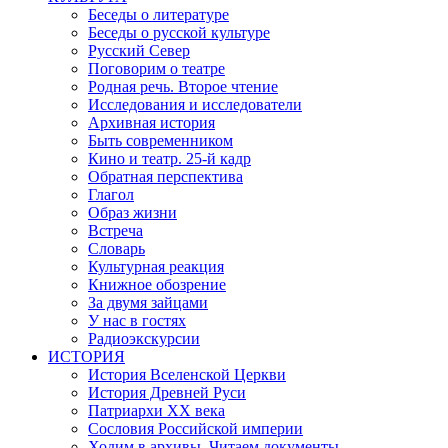
Беседы о литературе
Беседы о русской культуре
Русский Север
Поговорим о театре
Родная речь. Второе чтение
Исследования и исследователи
Архивная история
Быть современником
Кино и театр. 25-й кадр
Обратная перспектива
Глагол
Образ жизни
Встреча
Словарь
Культурная реакция
Книжное обозрение
За двумя зайцами
У нас в гостях
Радиоэкскурсии
ИСТОРИЯ
История Вселенской Церкви
История Древней Руси
Патриархи XX века
Сословия Российской империи
Ходим в архивы. Читаем документы