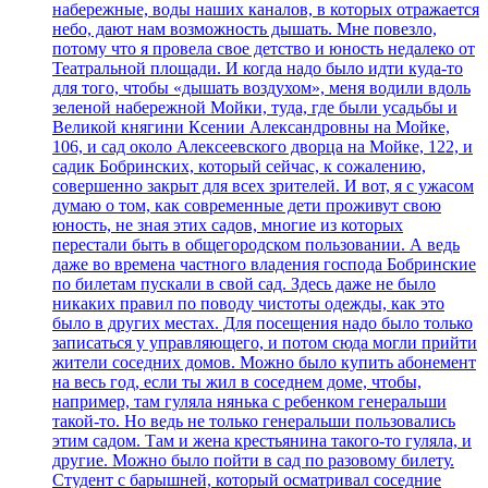
набережные, воды наших каналов, в которых отражается
небо, дают нам возможность дышать. Мне повезло,
потому что я провела свое детство и юность недалеко от
Театральной площади. И когда надо было идти куда-то
для того, чтобы «дышать воздухом», меня водили вдоль
зеленой набережной Мойки, туда, где были усадьбы и
Великой княгини Ксении Александровны на Мойке,
106, и сад около Алексеевского дворца на Мойке, 122, и
садик Бобринских, который сейчас, к сожалению,
совершенно закрыт для всех зрителей. И вот, я с ужасом
думаю о том, как современные дети проживут свою
юность, не зная этих садов, многие из которых
перестали быть в общегородском пользовании. А ведь
даже во времена частного владения господа Бобринские
по билетам пускали в свой сад. Здесь даже не было
никаких правил по поводу чистоты одежды, как это
было в других местах. Для посещения надо было только
записаться у управляющего, и потом сюда могли прийти
жители соседних домов. Можно было купить абонемент
на весь год, если ты жил в соседнем доме, чтобы,
например, там гуляла нянька с ребенком генеральши
такой-то. Но ведь не только генеральши пользовались
этим садом. Там и жена крестьянина такого-то гуляла, и
другие. Можно было пойти в сад по разовому билету.
Студент с барышней, который осматривал соседние