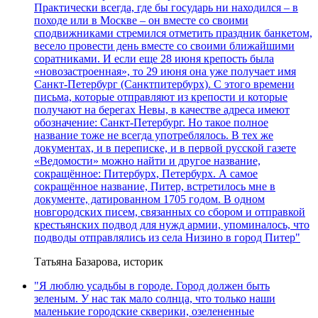
Практически всегда, где бы государь ни находился – в
походе или в Москве – он вместе со своими
сподвижниками стремился отметить праздник банкетом,
весело провести день вместе со своими ближайшими
соратниками. И если еще 28 июня крепость была
«новозастроенная», то 29 июня она уже получает имя
Санкт-Петербург (Санктпитербурх). С этого времени
письма, которые отправляют из крепости и которые
получают на берегах Невы, в качестве адреса имеют
обозначение: Санкт-Петербург. Но такое полное
название тоже не всегда употреблялось. В тех же
документах, и в переписке, и в первой русской газете
«Ведомости» можно найти и другое название,
сокращённое: Питербурх, Петербурх. А самое
сокращённое название, Питер, встретилось мне в
документе, датированном 1705 годом. В одном
новгородских писем, связанных со сбором и отправкой
крестьянских подвод для нужд армии, упоминалось, что
подводы отправлялись из села Низино в город Питер"
Татьяна Базарова, историк
"Я люблю усадьбы в городе. Город должен быть
зеленым. У нас так мало солнца, что только наши
маленькие городские скверики, озелененные