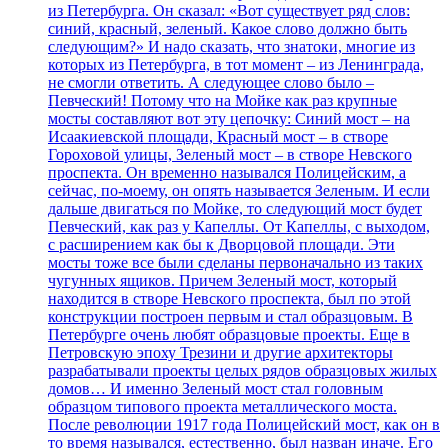
из Петербурга. Он сказал: «Вот существует ряд слов:
синий, красный, зеленый. Какое слово должно быть
следующим?» И надо сказать, что знатоки, многие из
которых из Петербурга, в тот момент – из Ленинграда,
не смогли ответить. А следующее слово было –
Певческий! Потому что на Мойке как раз крупные
мосты составляют вот эту цепочку: Синий мост – на
Исаакиевской площади, Красный мост – в створе
Гороховой улицы, Зеленый мост – в створе Невского
проспекта. Он временно назывался Полицейским, а
сейчас, по-моему, он опять называется Зеленым. И если
дальше двигаться по Мойке, то следующий мост будет
Певческий, как раз у Капеллы. От Капеллы, с выходом,
с расширением как бы к Дворцовой площади. Эти
мосты тоже все были сделаны первоначально из таких
чугунных ящиков. Причем Зеленый мост, который
находится в створе Невского проспекта, был по этой
конструкции построен первым и стал образцовым. В
Петербурге очень любят образцовые проекты. Еще в
Петровскую эпоху Трезини и другие архитекторы
разрабатывали проекты целых рядов образцовых жилых
домов… И именно Зеленый мост стал головным
образцом типового проекта металлического моста.
После революции 1917 года Полицейский мост, как он в
то время назывался, естественно, был назван иначе. Его