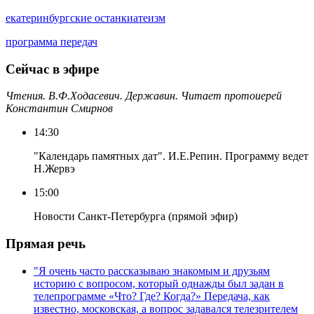
екатеринбургские останки
атеизм
программа передач
Сейчас в эфире
Чтения. В.Ф.Ходасевич. Державин. Читает протоиерей
Константин Смирнов
14:30
"Календарь памятных дат". И.Е.Репин. Программу ведет
Н.Жервэ
15:00
Новости Санкт-Петербурга (прямой эфир)
Прямая речь
"Я очень часто рассказываю знакомым и друзьям
историю с вопросом, который однажды был задан в
телепрограмме «Что? Где? Когда?» Передача, как
известно, московская, а вопрос задавался телезрителем