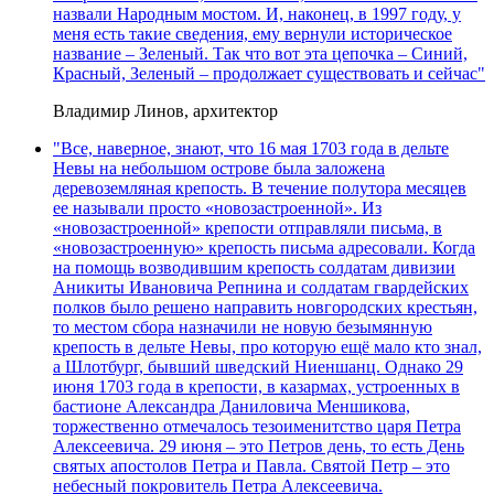
назвали Народным мостом. И, наконец, в 1997 году, у
меня есть такие сведения, ему вернули историческое
название – Зеленый. Так что вот эта цепочка – Синий,
Красный, Зеленый – продолжает существовать и сейчас"
Владимир Линов, архитектор
"Все, наверное, знают, что 16 мая 1703 года в дельте
Невы на небольшом острове была заложена
деревоземляная крепость. В течение полутора месяцев
ее называли просто «новозастроенной». Из
«новозастроенной» крепости отправляли письма, в
«новозастроенную» крепость письма адресовали. Когда
на помощь возводившим крепость солдатам дивизии
Аникиты Ивановича Репнина и солдатам гвардейских
полков было решено направить новгородских крестьян,
то местом сбора назначили не новую безымянную
крепость в дельте Невы, про которую ещё мало кто знал,
а Шлотбург, бывший шведский Ниеншанц. Однако 29
июня 1703 года в крепости, в казармах, устроенных в
бастионе Александра Даниловича Меншикова,
торжественно отмечалось тезоименитство царя Петра
Алексеевича. 29 июня – это Петров день, то есть День
святых апостолов Петра и Павла. Святой Петр – это
небесный покровитель Петра Алексеевича.