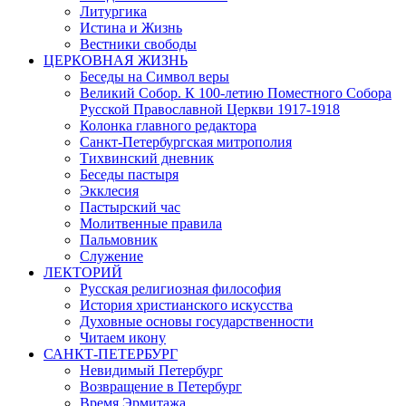
Литургика
Истина и Жизнь
Вестники свободы
ЦЕРКОВНАЯ ЖИЗНЬ
Беседы на Символ веры
Великий Собор. К 100-летию Поместного Собора
Русской Православной Церкви 1917-1918
Колонка главного редактора
Санкт-Петербургская митрополия
Тихвинский дневник
Беседы пастыря
Экклесия
Пастырский час
Молитвенные правила
Пальмовник
Служение
ЛЕКТОРИЙ
Русская религиозная философия
История христианского искусства
Духовные основы государственности
Читаем икону
САНКТ-ПЕТЕРБУРГ
Невидимый Петербург
Возвращение в Петербург
Время Эрмитажа