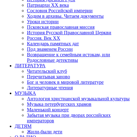
Патриархи XX века
Сословия Российской империи
Ходим в архивы. Читаем документы
Уроки истории
Псковская православная миссия
История Русской Православной Церкви
Россия. Век ХХ
Календарь памятных дат
Под знаменем России
Возвращение к семейным истокам, или
Родословные детективы
ЛИТЕРАТУРА
Читательский клуб
Перечитывая заново
Бог и человек в мировой литературе
Литературные чтения
МУЗЫКА
Антология христианской музыкальной культуры
Музыка петербургских храмов
Маленький концерт
Забытая музыка при дворах российских
императоров
ДЕТЯМ
Жили-были дети