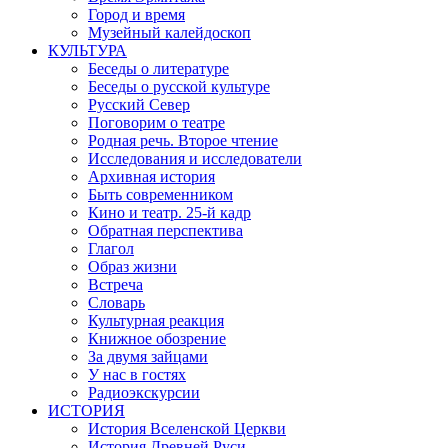
Город и время
Музейный калейдоскоп
КУЛЬТУРА
Беседы о литературе
Беседы о русской культуре
Русский Север
Поговорим о театре
Родная речь. Второе чтение
Исследования и исследователи
Архивная история
Быть современником
Кино и театр. 25-й кадр
Обратная перспектива
Глагол
Образ жизни
Встреча
Словарь
Культурная реакция
Книжное обозрение
За двумя зайцами
У нас в гостях
Радиоэкскурсии
ИСТОРИЯ
История Вселенской Церкви
История Древней Руси