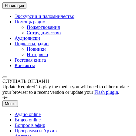
Навигация
Экскурсии и паломничество
Помощь радио
Пожертвования
Сотрудничество
Аудиодиски
Подкасты радио
Новинки
Интервью
Гостевая книга
Контакты
СЛУШАТЬ ОНЛАЙН
Update Required
To play the media you will need to either update
your browser to a recent version or update your
Flash plugin
.
6+
Меню
Аудио online
Видео online
Вопрос в эфир
Программа и Архив