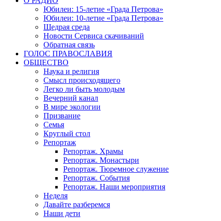
О РАДИО
Юбилеи: 15-летие «Града Петрова»
Юбилеи: 10-летие «Града Петрова»
Щедрая среда
Новости Сервиса скачиваний
Обратная связь
ГОЛОС ПРАВОСЛАВИЯ
ОБЩЕСТВО
Наука и религия
Смысл происходящего
Легко ли быть молодым
Вечерний канал
В мире экологии
Призвание
Семья
Круглый стол
Репортаж
Репортаж. Храмы
Репортаж. Монастыри
Репортаж. Тюремное служение
Репортаж. События
Репортаж. Наши мероприятия
Неделя
Давайте разберемся
Наши дети