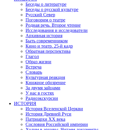
Беседы о литературе
Беседы о русской культуре
Русский Север
Поговорим о театре
Родная речь. Второе чтение
Исследования и исследователи
Архивная история
Быть современником
Кино и театр. 25-й кадр
Обратная перспектива
Глагол
Образ жизни
Встреча
Словарь
Культурная реакция
Книжное обозрение
За двумя зайцами
У нас в гостях
Радиоэкскурсии
ИСТОРИЯ
История Вселенской Церкви
История Древней Руси
Патриархи XX века
Сословия Российской империи
Ходим в архивы. Читаем документы