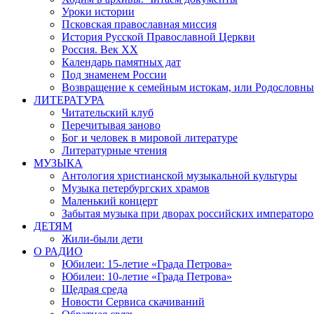
Уроки истории
Псковская православная миссия
История Русской Православной Церкви
Россия. Век ХХ
Календарь памятных дат
Под знаменем России
Возвращение к семейным истокам, или Родословны
ЛИТЕРАТУРА
Читательский клуб
Перечитывая заново
Бог и человек в мировой литературе
Литературные чтения
МУЗЫКА
Антология христианской музыкальной культуры
Музыка петербургских храмов
Маленький концерт
Забытая музыка при дворах российских императоро
ДЕТЯМ
Жили-были дети
О РАДИО
Юбилеи: 15-летие «Града Петрова»
Юбилеи: 10-летие «Града Петрова»
Щедрая среда
Новости Сервиса скачиваний