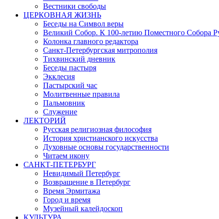
Вестники свободы
ЦЕРКОВНАЯ ЖИЗНЬ
Беседы на Символ веры
Великий Собор. К 100-летию Поместного Собора Р
Колонка главного редактора
Санкт-Петербургская митрополия
Тихвинский дневник
Беседы пастыря
Экклесия
Пастырский час
Молитвенные правила
Пальмовник
Служение
ЛЕКТОРИЙ
Русская религиозная философия
История христианского искусства
Духовные основы государственности
Читаем икону
САНКТ-ПЕТЕРБУРГ
Невидимый Петербург
Возвращение в Петербург
Время Эрмитажа
Город и время
Музейный калейдоскоп
КУЛЬТУРА