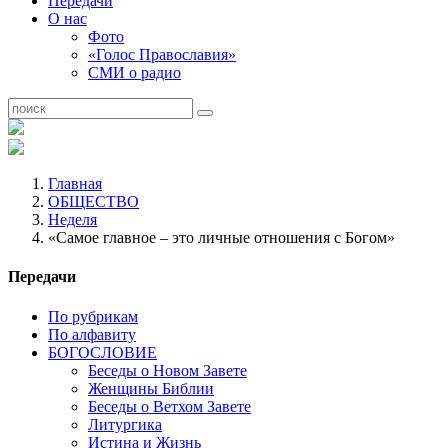
Передачи
О нас
Фото
«Голос Православия»
СМИ о радио
Главная
ОБЩЕСТВО
Неделя
«Самое главное – это личные отношения с Богом»
Передачи
По рубрикам
По алфавиту
БОГОСЛОВИЕ
Беседы о Новом Завете
Женщины Библии
Беседы о Ветхом Завете
Литургика
Истина и Жизнь