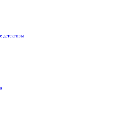
е детективы
в