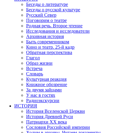
Беседы о литературе
Беседы о русской культуре
Русский Север
Поговорим о театре
Родная речь. Второе чтение
Исследования и исследователи
Архивная история
Быть современником
Кино и театр. 25-й кадр
Обратная перспектива
Глагол
Образ жизни
Встреча
Словарь
Культурная реакция
Книжное обозрение
За двумя зайцами
У нас в гостях
Радиоэкскурсии
ИСТОРИЯ
История Вселенской Церкви
История Древней Руси
Патриархи XX века
Сословия Российской империи
Ходим в архивы. Читаем документы