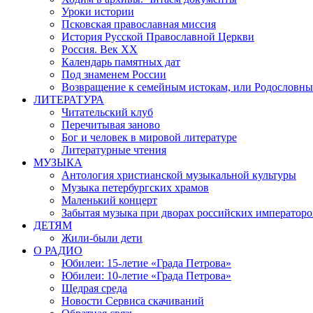
Уроки истории
Псковская православная миссия
История Русской Православной Церкви
Россия. Век ХХ
Календарь памятных дат
Под знаменем России
Возвращение к семейным истокам, или Родословны
ЛИТЕРАТУРА
Читательский клуб
Перечитывая заново
Бог и человек в мировой литературе
Литературные чтения
МУЗЫКА
Антология христианской музыкальной культуры
Музыка петербургских храмов
Маленький концерт
Забытая музыка при дворах российских императоро
ДЕТЯМ
Жили-были дети
О РАДИО
Юбилеи: 15-летие «Града Петрова»
Юбилеи: 10-летие «Града Петрова»
Щедрая среда
Новости Сервиса скачиваний