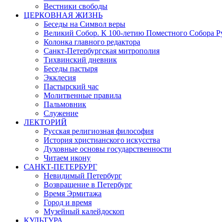
Вестники свободы
ЦЕРКОВНАЯ ЖИЗНЬ
Беседы на Символ веры
Великий Собор. К 100-летию Поместного Собора Р
Колонка главного редактора
Санкт-Петербургская митрополия
Тихвинский дневник
Беседы пастыря
Экклесия
Пастырский час
Молитвенные правила
Пальмовник
Служение
ЛЕКТОРИЙ
Русская религиозная философия
История христианского искусства
Духовные основы государственности
Читаем икону
САНКТ-ПЕТЕРБУРГ
Невидимый Петербург
Возвращение в Петербург
Время Эрмитажа
Город и время
Музейный калейдоскоп
КУЛЬТУРА