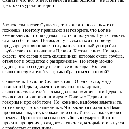
Сказать, что Бог ответственен за наши ошибки – не стоит так
трактовать уроки истории».
Звонок слушателя: Существует закон: что посеешь – то и
пожнешь. Поэтому правильно вы говорите, что Бог не
вмешивается: что ты сделал – то ты и получил. Пусть человек
сам на себя пеняет. Потом, хочу высказаться по поводу
предыдущего звонившего слушателя, который употребил
грубое слово в отношении Церкви. К сожалению. Но надо
сказать, что сегодня есть священники, которые очень грубые,
отвечают и общаются с раздражением. По этому можно
судить, что и сегодня у нас не всё в порядке. Но ведь
священнослужителей учат, как обращаться с паствой?
Священник Василий Селиверстов: «Очень часто, когда
говорят о Церкви, имеют в виду только клириков,
священнослужителей. Но мы должны помнить, что Церковь –
это все мы, и клирики, и миряне. Говоря о Церкви, мы
говорим и про себя тоже. Но, конечно, наиболее заметны те,
кто на виду – это священники. Что касается поднятой Вами
проблемы – да, это, к сожалению есть. И всегда было, во все
времена. Просто это всегда очень больно ударяет. Я готов
просить прощения у каждого слушателя, который столкнулся
с грубостью священника».