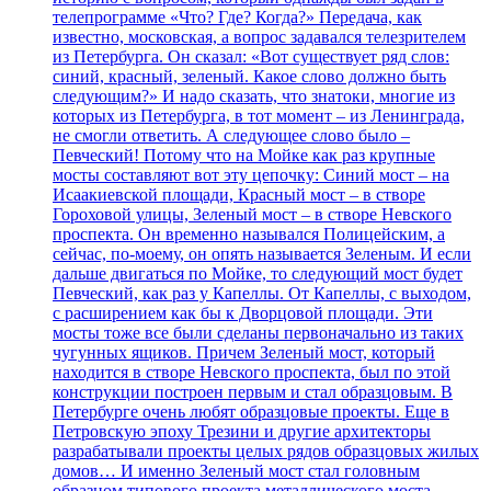
телепрограмме «Что? Где? Когда?» Передача, как
известно, московская, а вопрос задавался телезрителем
из Петербурга. Он сказал: «Вот существует ряд слов:
синий, красный, зеленый. Какое слово должно быть
следующим?» И надо сказать, что знатоки, многие из
которых из Петербурга, в тот момент – из Ленинграда,
не смогли ответить. А следующее слово было –
Певческий! Потому что на Мойке как раз крупные
мосты составляют вот эту цепочку: Синий мост – на
Исаакиевской площади, Красный мост – в створе
Гороховой улицы, Зеленый мост – в створе Невского
проспекта. Он временно назывался Полицейским, а
сейчас, по-моему, он опять называется Зеленым. И если
дальше двигаться по Мойке, то следующий мост будет
Певческий, как раз у Капеллы. От Капеллы, с выходом,
с расширением как бы к Дворцовой площади. Эти
мосты тоже все были сделаны первоначально из таких
чугунных ящиков. Причем Зеленый мост, который
находится в створе Невского проспекта, был по этой
конструкции построен первым и стал образцовым. В
Петербурге очень любят образцовые проекты. Еще в
Петровскую эпоху Трезини и другие архитекторы
разрабатывали проекты целых рядов образцовых жилых
домов… И именно Зеленый мост стал головным
образцом типового проекта металлического моста.