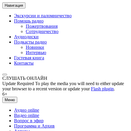
Навигация
Экскурсии и паломничество
Помощь радио
Пожертвования
Сотрудничество
Аудиодиски
Подкасты радио
Новинки
Интервью
Гостевая книга
Контакты
СЛУШАТЬ ОНЛАЙН
Update Required
To play the media you will need to either update
your browser to a recent version or update your
Flash plugin
.
6+
Меню
Аудио online
Видео online
Вопрос в эфир
Программа и Архив