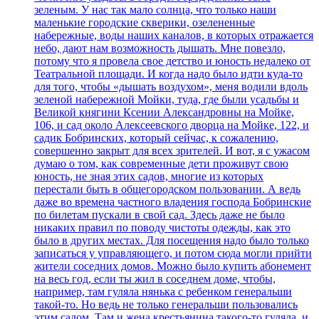
зеленым. У нас так мало солнца, что только наши
маленькие городские скверики, озелененные
набережные, воды наших каналов, в которых отражается
небо, дают нам возможность дышать. Мне повезло,
потому что я провела свое детство и юность недалеко от
Театральной площади. И когда надо было идти куда-то
для того, чтобы «дышать воздухом», меня водили вдоль
зеленой набережной Мойки, туда, где были усадьбы и
Великой княгини Ксении Александровны на Мойке,
106, и сад около Алексеевского дворца на Мойке, 122, и
садик Бобринских, который сейчас, к сожалению,
совершенно закрыт для всех зрителей. И вот, я с ужасом
думаю о том, как современные дети проживут свою
юность, не зная этих садов, многие из которых
перестали быть в общегородском пользовании. А ведь
даже во времена частного владения господа Бобринские
по билетам пускали в свой сад. Здесь даже не было
никаких правил по поводу чистоты одежды, как это
было в других местах. Для посещения надо было только
записаться у управляющего, и потом сюда могли прийти
жители соседних домов. Можно было купить абонемент
на весь год, если ты жил в соседнем доме, чтобы,
например, там гуляла нянька с ребенком генеральши
такой-то. Но ведь не только генеральши пользовались
этим садом. Там и жена крестьянина такого-то гуляла, и