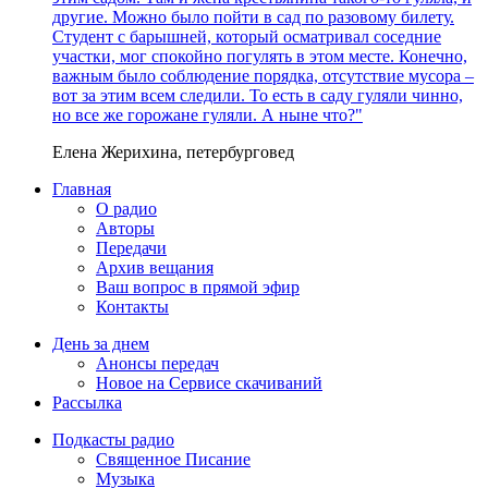
другие. Можно было пойти в сад по разовому билету.
Студент с барышней, который осматривал соседние
участки, мог спокойно погулять в этом месте. Конечно,
важным было соблюдение порядка, отсутствие мусора –
вот за этим всем следили. То есть в саду гуляли чинно,
но все же горожане гуляли. А ныне что?"
Елена Жерихина, петербурговед
Главная
О радио
Авторы
Передачи
Архив вещания
Ваш вопрос в прямой эфир
Контакты
День за днем
Анонсы передач
Новое на Сервисе скачиваний
Рассылка
Подкасты радио
Священное Писание
Музыка