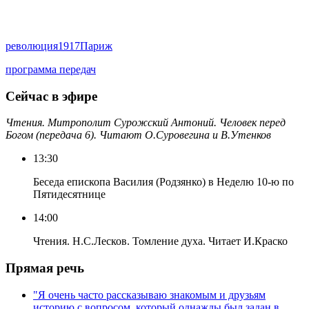
революция
1917
Париж
программа передач
Сейчас в эфире
Чтения. Митрополит Сурожский Антоний. Человек перед
Богом (передача 6). Читают О.Суровегина и В.Утенков
13:30
Беседа епископа Василия (Родзянко) в Неделю 10-ю по
Пятидесятнице
14:00
Чтения. Н.С.Лесков. Томление духа. Читает И.Краско
Прямая речь
"Я очень часто рассказываю знакомым и друзьям
историю с вопросом, который однажды был задан в