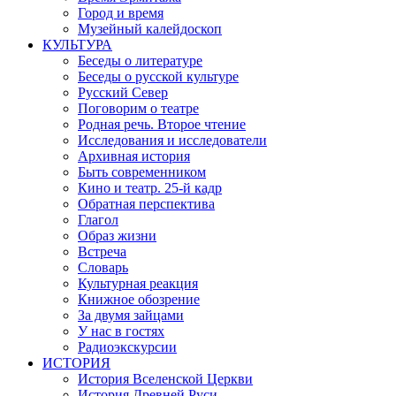
Город и время
Музейный калейдоскоп
КУЛЬТУРА
Беседы о литературе
Беседы о русской культуре
Русский Север
Поговорим о театре
Родная речь. Второе чтение
Исследования и исследователи
Архивная история
Быть современником
Кино и театр. 25-й кадр
Обратная перспектива
Глагол
Образ жизни
Встреча
Словарь
Культурная реакция
Книжное обозрение
За двумя зайцами
У нас в гостях
Радиоэкскурсии
ИСТОРИЯ
История Вселенской Церкви
История Древней Руси