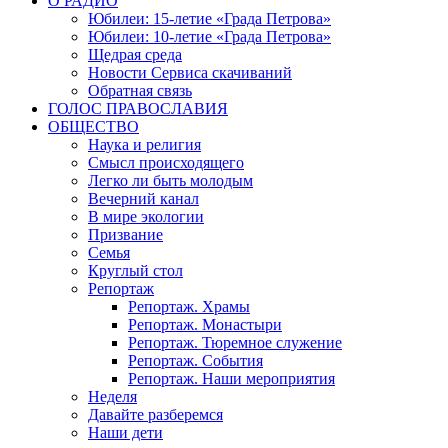
О РАДИО
Юбилеи: 15-летие «Града Петрова»
Юбилеи: 10-летие «Града Петрова»
Щедрая среда
Новости Сервиса скачиваний
Обратная связь
ГОЛОС ПРАВОСЛАВИЯ
ОБЩЕСТВО
Наука и религия
Смысл происходящего
Легко ли быть молодым
Вечерний канал
В мире экологии
Призвание
Семья
Круглый стол
Репортаж
Репортаж. Храмы
Репортаж. Монастыри
Репортаж. Тюремное служение
Репортаж. События
Репортаж. Наши мероприятия
Неделя
Давайте разберемся
Наши дети