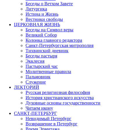
Беседы о Ветхом Завете
Литургика
Истина и Жизнь
Вестники свободы
ЦЕРКОВНАЯ ЖИЗНЬ
Беседы на Символ веры
Великий Собор
Колонка главного редактора
Санкт-Петербургская митрополия
Тихвинский дневник
Беседы пастыря
Экклесия
Пастырский час
Молитвенные правила
Пальмовник
Служение
ЛЕКТОРИЙ
Русская религиозная философия
История христианского искусства
Духовные основы государственности
Читаем икону
САНКТ-ПЕТЕРБУРГ
Невидимый Петербург
Возвращение в Петербург
Время Эрмитажа