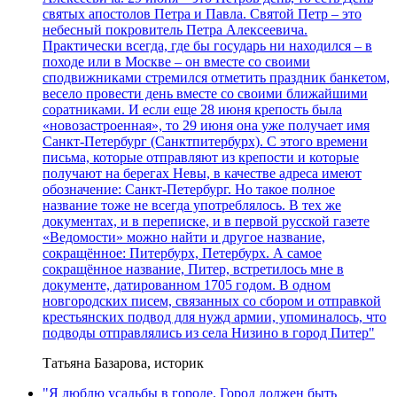
святых апостолов Петра и Павла. Святой Петр – это
небесный покровитель Петра Алексеевича.
Практически всегда, где бы государь ни находился – в
походе или в Москве – он вместе со своими
сподвижниками стремился отметить праздник банкетом,
весело провести день вместе со своими ближайшими
соратниками. И если еще 28 июня крепость была
«новозастроенная», то 29 июня она уже получает имя
Санкт-Петербург (Санктпитербурх). С этого времени
письма, которые отправляют из крепости и которые
получают на берегах Невы, в качестве адреса имеют
обозначение: Санкт-Петербург. Но такое полное
название тоже не всегда употреблялось. В тех же
документах, и в переписке, и в первой русской газете
«Ведомости» можно найти и другое название,
сокращённое: Питербурх, Петербурх. А самое
сокращённое название, Питер, встретилось мне в
документе, датированном 1705 годом. В одном
новгородских писем, связанных со сбором и отправкой
крестьянских подвод для нужд армии, упоминалось, что
подводы отправлялись из села Низино в город Питер"
Татьяна Базарова, историк
"Я люблю усадьбы в городе. Город должен быть