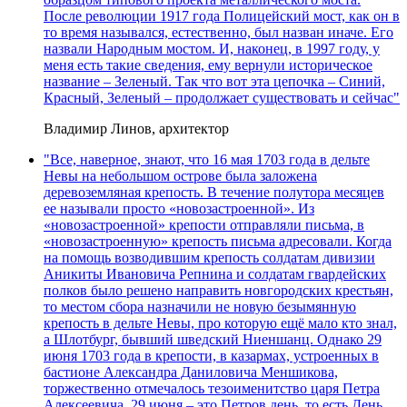
После революции 1917 года Полицейский мост, как он в
то время назывался, естественно, был назван иначе. Его
назвали Народным мостом. И, наконец, в 1997 году, у
меня есть такие сведения, ему вернули историческое
название – Зеленый. Так что вот эта цепочка – Синий,
Красный, Зеленый – продолжает существовать и сейчас"
Владимир Линов, архитектор
"Все, наверное, знают, что 16 мая 1703 года в дельте
Невы на небольшом острове была заложена
деревоземляная крепость. В течение полутора месяцев
ее называли просто «новозастроенной». Из
«новозастроенной» крепости отправляли письма, в
«новозастроенную» крепость письма адресовали. Когда
на помощь возводившим крепость солдатам дивизии
Аникиты Ивановича Репнина и солдатам гвардейских
полков было решено направить новгородских крестьян,
то местом сбора назначили не новую безымянную
крепость в дельте Невы, про которую ещё мало кто знал,
а Шлотбург, бывший шведский Ниеншанц. Однако 29
июня 1703 года в крепости, в казармах, устроенных в
бастионе Александра Даниловича Меншикова,
торжественно отмечалось тезоименитство царя Петра
Алексеевича. 29 июня – это Петров день, то есть День