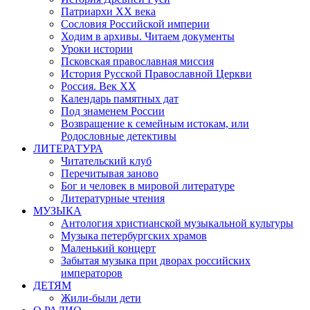
Патриархи XX века
Сословия Российской империи
Ходим в архивы. Читаем документы
Уроки истории
Псковская православная миссия
История Русской Православной Церкви
Россия. Век ХХ
Календарь памятных дат
Под знаменем России
Возвращение к семейным истокам, или
Родословные детективы
ЛИТЕРАТУРА
Читательский клуб
Перечитывая заново
Бог и человек в мировой литературе
Литературные чтения
МУЗЫКА
Антология христианской музыкальной культуры
Музыка петербургских храмов
Маленький концерт
Забытая музыка при дворах российских
императоров
ДЕТЯМ
Жили-были дети