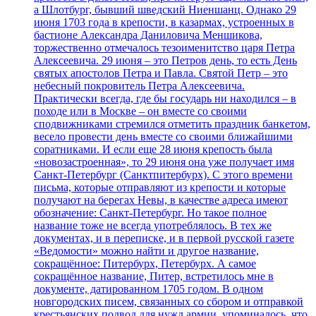
а Шлотбург, бывший шведский Ниеншанц. Однако 29
июня 1703 года в крепости, в казармах, устроенных в
бастионе Александра Даниловича Меншикова,
торжественно отмечалось тезоименитство царя Петра
Алексеевича. 29 июня – это Петров день, то есть День
святых апостолов Петра и Павла. Святой Петр – это
небесный покровитель Петра Алексеевича.
Практически всегда, где бы государь ни находился – в
походе или в Москве – он вместе со своими
сподвижниками стремился отметить праздник банкетом,
весело провести день вместе со своими ближайшими
соратниками. И если еще 28 июня крепость была
«новозастроенная», то 29 июня она уже получает имя
Санкт-Петербург (Санктпитербурх). С этого времени
письма, которые отправляют из крепости и которые
получают на берегах Невы, в качестве адреса имеют
обозначение: Санкт-Петербург. Но такое полное
название тоже не всегда употреблялось. В тех же
документах, и в переписке, и в первой русской газете
«Ведомости» можно найти и другое название,
сокращённое: Питербурх, Петербурх. А самое
сокращённое название, Питер, встретилось мне в
документе, датированном 1705 годом. В одном
новгородских писем, связанных со сбором и отправкой
крестьянских подвод для нужд армии, упоминалось, что