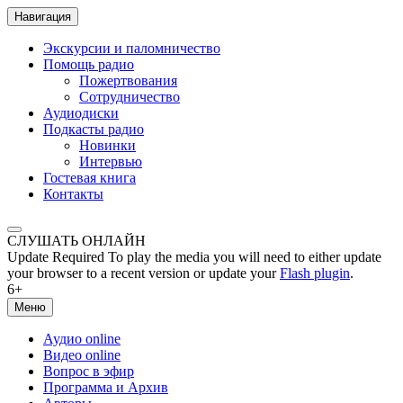
Навигация
Экскурсии и паломничество
Помощь радио
Пожертвования
Сотрудничество
Аудиодиски
Подкасты радио
Новинки
Интервью
Гостевая книга
Контакты
СЛУШАТЬ ОНЛАЙН
Update Required
To play the media you will need to either update
your browser to a recent version or update your
Flash plugin
.
6+
Меню
Аудио online
Видео online
Вопрос в эфир
Программа и Архив