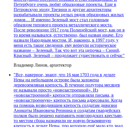
Петербурге очень любят образцовые проекты. Еще в
Петровскую эпоху Трезини и другие архитекторы
разрабатывали проекты целых рядов образцовых жилых
домов… И именно Зеленый мост стал головным
образцом типового проекта металлического моста.
После революции 1917 года Полицейский мост, как он в
то время назывался, естественно, был назван иначе. Его
назвали Народным мостом. И, наконец, в 1997 году, у
меня есть такие сведения, ему вернули историческое
название – Зеленый. Так что вот эта цепочка – Синий,
Красный, Зеленый – продолжает существовать и сейчас"
Владимир Линов, архитектор
"Все, наверное, знают, что 16 мая 1703 года в дельте
Невы на небольшом острове была заложена
деревоземляная крепость. В течение полутора месяцев
ее называли просто «новозастроенной». Из
«новозастроенной» крепости отправляли письма, в
«новозастроенную» крепость письма адресовали. Когда
на помощь возводившим крепость солдатам дивизии
Аникиты Ивановича Репнина и солдатам гвардейских
полков было решено направить новгородских крестьян,
то местом сбора назначили не новую безымянную
крепость в дельте Невы, про которую ещё мало кто знал,