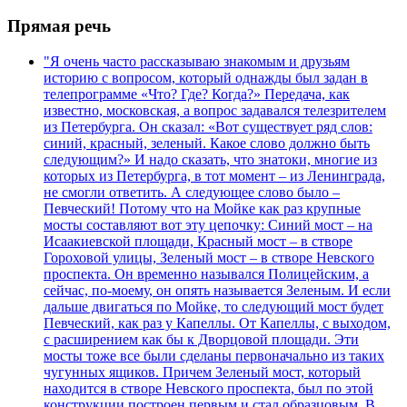
Прямая речь
"Я очень часто рассказываю знакомым и друзьям
историю с вопросом, который однажды был задан в
телепрограмме «Что? Где? Когда?» Передача, как
известно, московская, а вопрос задавался телезрителем
из Петербурга. Он сказал: «Вот существует ряд слов:
синий, красный, зеленый. Какое слово должно быть
следующим?» И надо сказать, что знатоки, многие из
которых из Петербурга, в тот момент – из Ленинграда,
не смогли ответить. А следующее слово было –
Певческий! Потому что на Мойке как раз крупные
мосты составляют вот эту цепочку: Синий мост – на
Исаакиевской площади, Красный мост – в створе
Гороховой улицы, Зеленый мост – в створе Невского
проспекта. Он временно назывался Полицейским, а
сейчас, по-моему, он опять называется Зеленым. И если
дальше двигаться по Мойке, то следующий мост будет
Певческий, как раз у Капеллы. От Капеллы, с выходом,
с расширением как бы к Дворцовой площади. Эти
мосты тоже все были сделаны первоначально из таких
чугунных ящиков. Причем Зеленый мост, который
находится в створе Невского проспекта, был по этой
конструкции построен первым и стал образцовым. В