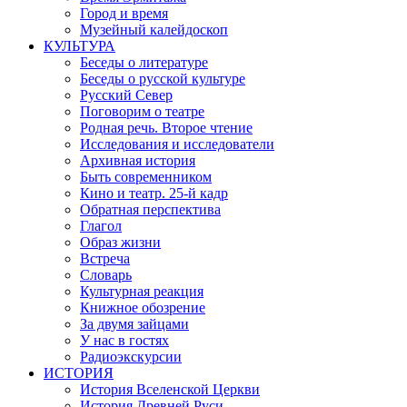
Город и время
Музейный калейдоскоп
КУЛЬТУРА
Беседы о литературе
Беседы о русской культуре
Русский Север
Поговорим о театре
Родная речь. Второе чтение
Исследования и исследователи
Архивная история
Быть современником
Кино и театр. 25-й кадр
Обратная перспектива
Глагол
Образ жизни
Встреча
Словарь
Культурная реакция
Книжное обозрение
За двумя зайцами
У нас в гостях
Радиоэкскурсии
ИСТОРИЯ
История Вселенской Церкви
История Древней Руси