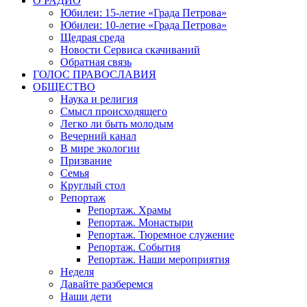
О РАДИО
Юбилеи: 15-летие «Града Петрова»
Юбилеи: 10-летие «Града Петрова»
Щедрая среда
Новости Сервиса скачиваний
Обратная связь
ГОЛОС ПРАВОСЛАВИЯ
ОБЩЕСТВО
Наука и религия
Смысл происходящего
Легко ли быть молодым
Вечерний канал
В мире экологии
Призвание
Семья
Круглый стол
Репортаж
Репортаж. Храмы
Репортаж. Монастыри
Репортаж. Тюремное служение
Репортаж. События
Репортаж. Наши мероприятия
Неделя
Давайте разберемся
Наши дети