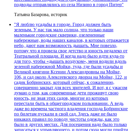
подводы отправлялись из села Низино в город Питер"
Татьяна Базарова, историк
"Я люблю усадьбы в городе. Город должен быть
зеленым. У нас так мало солнца, что только наши
маленькие городские скверики, озелененные
набережные, воды наших каналов, в которых отражается
небо, дают нам возможность дышать. Мне повезло,
потому что я провела свое детство и юность недалеко от
Театральной площади. И когда надо было идти куда-то
для того, чтобы «дышать воздухом», меня водили вдоль
зеленой набережной Мойки, туда, где были усадьбы и
Великой княгини Ксении Александровны на Мойке,
106, и сад около Алексеевского дворца на Мойке, 122, и
садик Бобринских, который сейчас, к сожалению,
совершенно закрыт для всех зрителей. И вот, я с ужасом
думаю о том, как современные дети проживут свою
юность, не зная этих садов, многие из которых
перестали быть в общегородском пользовании. А ведь
даже во времена частного владения господа Бобринские
по билетам пускали в свой сад. Здесь даже не было
никаких правил по поводу чистоты одежды, как это
было в других местах. Для посещения надо было только
записаться у управляющего, и потом сюда могли прийти