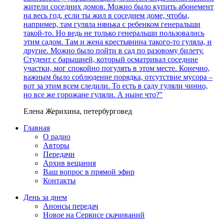
жители соседних домов. Можно было купить абонемент
на весь год, если ты жил в соседнем доме, чтобы,
например, там гуляла нянька с ребенком генеральши
такой-то. Но ведь не только генеральши пользовались
этим садом. Там и жена крестьянина такого-то гуляла, и
другие. Можно было пойти в сад по разовому билету.
Студент с барышней, который осматривал соседние
участки, мог спокойно погулять в этом месте. Конечно,
важным было соблюдение порядка, отсутствие мусора –
вот за этим всем следили. То есть в саду гуляли чинно,
но все же горожане гуляли. А ныне что?"
Елена Жерихина, петербурговед
Главная
О радио
Авторы
Передачи
Архив вещания
Ваш вопрос в прямой эфир
Контакты
День за днем
Анонсы передач
Новое на Сервисе скачиваний