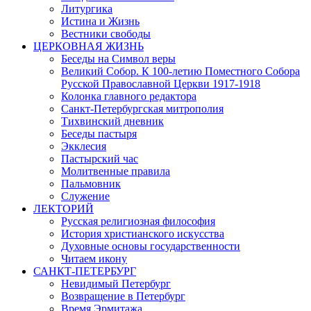
Литургика
Истина и Жизнь
Вестники свободы
ЦЕРКОВНАЯ ЖИЗНЬ
Беседы на Символ веры
Великий Собор. К 100-летию Поместного Собора
Русской Православной Церкви 1917-1918
Колонка главного редактора
Санкт-Петербургская митрополия
Тихвинский дневник
Беседы пастыря
Экклесия
Пастырский час
Молитвенные правила
Пальмовник
Служение
ЛЕКТОРИЙ
Русская религиозная философия
История христианского искусства
Духовные основы государственности
Читаем икону
САНКТ-ПЕТЕРБУРГ
Невидимый Петербург
Возвращение в Петербург
Время Эрмитажа