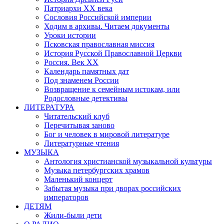
Патриархи XX века
Сословия Российской империи
Ходим в архивы. Читаем документы
Уроки истории
Псковская православная миссия
История Русской Православной Церкви
Россия. Век ХХ
Календарь памятных дат
Под знаменем России
Возвращение к семейным истокам, или
Родословные детективы
ЛИТЕРАТУРА
Читательский клуб
Перечитывая заново
Бог и человек в мировой литературе
Литературные чтения
МУЗЫКА
Антология христианской музыкальной культуры
Музыка петербургских храмов
Маленький концерт
Забытая музыка при дворах российских
императоров
ДЕТЯМ
Жили-были дети