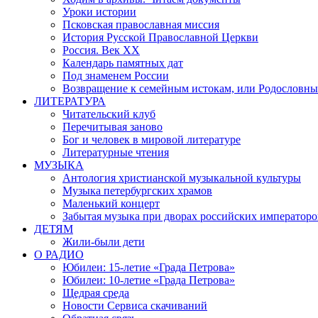
Уроки истории
Псковская православная миссия
История Русской Православной Церкви
Россия. Век ХХ
Календарь памятных дат
Под знаменем России
Возвращение к семейным истокам, или Родословны
ЛИТЕРАТУРА
Читательский клуб
Перечитывая заново
Бог и человек в мировой литературе
Литературные чтения
МУЗЫКА
Антология христианской музыкальной культуры
Музыка петербургских храмов
Маленький концерт
Забытая музыка при дворах российских императоро
ДЕТЯМ
Жили-были дети
О РАДИО
Юбилеи: 15-летие «Града Петрова»
Юбилеи: 10-летие «Града Петрова»
Щедрая среда
Новости Сервиса скачиваний