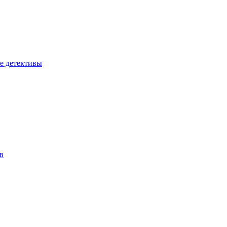
е детективы
в