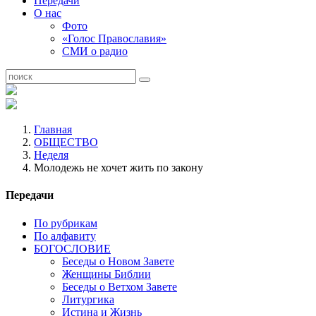
Передачи
О нас
Фото
«Голос Православия»
СМИ о радио
Главная
ОБЩЕСТВО
Неделя
Молодежь не хочет жить по закону
Передачи
По рубрикам
По алфавиту
БОГОСЛОВИЕ
Беседы о Новом Завете
Женщины Библии
Беседы о Ветхом Завете
Литургика
Истина и Жизнь