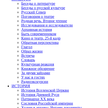
Беседы о литературе
Беседы о русской культуре
Русский Север
Поговорим о театре
Родная речь. Второе чтение
Исследования и исследователи
Архивная история
Быть современником
Кино и театр. 25-й кадр
Обратная перспектива
Глагол
Образ жизни
Встреча
Словарь
Культурная реакция
Книжное обозрение
За двумя зайцами
У нас в гостях
Радиоэкскурсии
ИСТОРИЯ
История Вселенской Церкви
История Древней Руси
Патриархи XX века
Сословия Российской империи
Ходим в архивы. Читаем документы