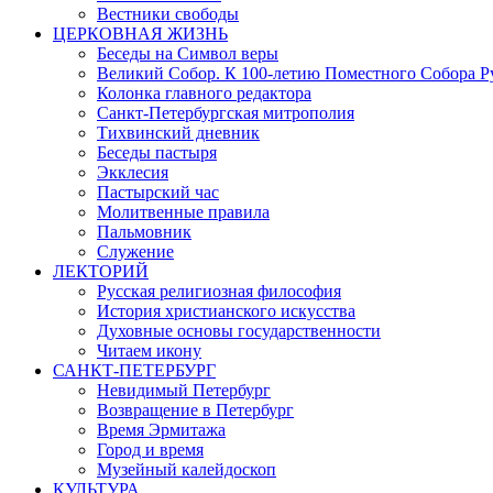
Вестники свободы
ЦЕРКОВНАЯ ЖИЗНЬ
Беседы на Символ веры
Великий Собор. К 100-летию Поместного Собора Р
Колонка главного редактора
Санкт-Петербургская митрополия
Тихвинский дневник
Беседы пастыря
Экклесия
Пастырский час
Молитвенные правила
Пальмовник
Служение
ЛЕКТОРИЙ
Русская религиозная философия
История христианского искусства
Духовные основы государственности
Читаем икону
САНКТ-ПЕТЕРБУРГ
Невидимый Петербург
Возвращение в Петербург
Время Эрмитажа
Город и время
Музейный калейдоскоп
КУЛЬТУРА