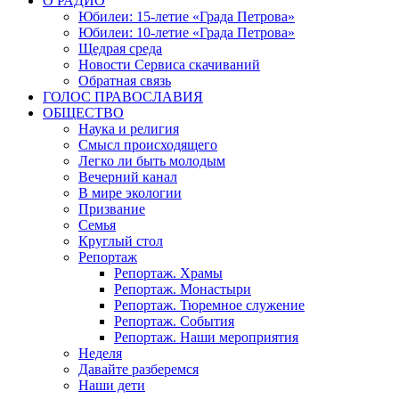
О РАДИО
Юбилеи: 15-летие «Града Петрова»
Юбилеи: 10-летие «Града Петрова»
Щедрая среда
Новости Сервиса скачиваний
Обратная связь
ГОЛОС ПРАВОСЛАВИЯ
ОБЩЕСТВО
Наука и религия
Смысл происходящего
Легко ли быть молодым
Вечерний канал
В мире экологии
Призвание
Семья
Круглый стол
Репортаж
Репортаж. Храмы
Репортаж. Монастыри
Репортаж. Тюремное служение
Репортаж. События
Репортаж. Наши мероприятия
Неделя
Давайте разберемся
Наши дети