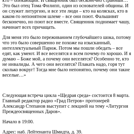
кто – опекающий. И священник был бесконечно странный…
Это был отец Тома Филипп, один из основателей общины. И
он служит литургию, и все эти люди – кто на колясках, кто в
каком-то непонятном шлеме – все они поют. Фальшивят
бесконечно, но поют все вместе. Священник поднимает чашу,
начинает всех причащать.
Для меня это было переживанием глубочайшего шока, потому
что это было совершенно не похоже на изысканный,
интеллектуальный Париж. Потом мы пошли обедать – все
едят, как умеют. И все веселятся и всем почему-то хорошо. И я
думаю – Боже мой, а почему они веселятся? Особенно те, кто
не инвалиды. А чего они веселятся? Плакать надо, горя тут
сколько вокруг! Тогда мне было непонятно, почему они такие
веселые…»
Следующая встреча цикла «Щедрая среда» состоится 8 марта.
Главный редактор радио «Град Петров» протоиерей
Александр Степанов выступит с лекцией на тему «Литургия
Преждеосвященных Даров».
Начало в 19:00.
Адрес: наб. Лейтенанта Шмидта, д. 39.