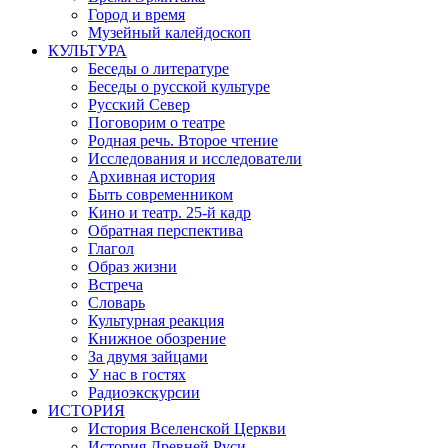
Город и время
Музейный калейдоскоп
КУЛЬТУРА
Беседы о литературе
Беседы о русской культуре
Русский Север
Поговорим о театре
Родная речь. Второе чтение
Исследования и исследователи
Архивная история
Быть современником
Кино и театр. 25-й кадр
Обратная перспектива
Глагол
Образ жизни
Встреча
Словарь
Культурная реакция
Книжное обозрение
За двумя зайцами
У нас в гостях
Радиоэкскурсии
ИСТОРИЯ
История Вселенской Церкви
История Древней Руси