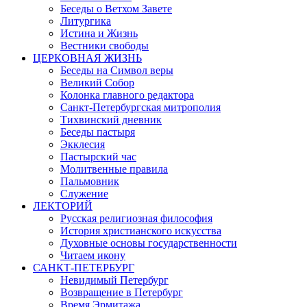
Беседы о Ветхом Завете
Литургика
Истина и Жизнь
Вестники свободы
ЦЕРКОВНАЯ ЖИЗНЬ
Беседы на Символ веры
Великий Собор
Колонка главного редактора
Санкт-Петербургская митрополия
Тихвинский дневник
Беседы пастыря
Экклесия
Пастырский час
Молитвенные правила
Пальмовник
Служение
ЛЕКТОРИЙ
Русская религиозная философия
История христианского искусства
Духовные основы государственности
Читаем икону
САНКТ-ПЕТЕРБУРГ
Невидимый Петербург
Возвращение в Петербург
Время Эрмитажа