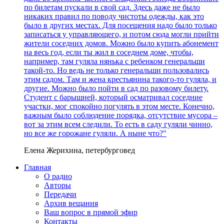
по билетам пускали в свой сад. Здесь даже не было
никаких правил по поводу чистоты одежды, как это
было в других местах. Для посещения надо было только
записаться у управляющего, и потом сюда могли прийти
жители соседних домов. Можно было купить абонемент
на весь год, если ты жил в соседнем доме, чтобы,
например, там гуляла нянька с ребенком генеральши
такой-то. Но ведь не только генеральши пользовались
этим садом. Там и жена крестьянина такого-то гуляла, и
другие. Можно было пойти в сад по разовому билету.
Студент с барышней, который осматривал соседние
участки, мог спокойно погулять в этом месте. Конечно,
важным было соблюдение порядка, отсутствие мусора –
вот за этим всем следили. То есть в саду гуляли чинно,
но все же горожане гуляли. А ныне что?"
Елена Жерихина, петербурговед
Главная
О радио
Авторы
Передачи
Архив вещания
Ваш вопрос в прямой эфир
Контакты