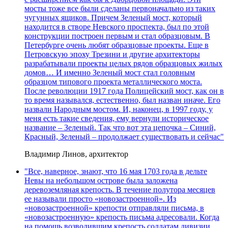
мосты тоже все были сделаны первоначально из таких
чугунных ящиков. Причем Зеленый мост, который
находится в створе Невского проспекта, был по этой
конструкции построен первым и стал образцовым. В
Петербурге очень любят образцовые проекты. Еще в
Петровскую эпоху Трезини и другие архитекторы
разрабатывали проекты целых рядов образцовых жилых
домов… И именно Зеленый мост стал головным
образцом типового проекта металлического моста.
После революции 1917 года Полицейский мост, как он в
то время назывался, естественно, был назван иначе. Его
назвали Народным мостом. И, наконец, в 1997 году, у
меня есть такие сведения, ему вернули историческое
название – Зеленый. Так что вот эта цепочка – Синий,
Красный, Зеленый – продолжает существовать и сейчас"
Владимир Линов, архитектор
"Все, наверное, знают, что 16 мая 1703 года в дельте
Невы на небольшом острове была заложена
деревоземляная крепость. В течение полутора месяцев
ее называли просто «новозастроенной». Из
«новозастроенной» крепости отправляли письма, в
«новозастроенную» крепость письма адресовали. Когда
на помощь возводившим крепость солдатам дивизии