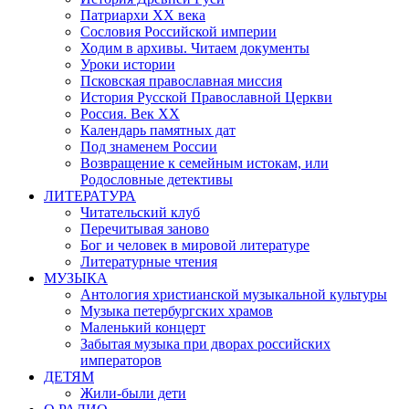
Патриархи XX века
Сословия Российской империи
Ходим в архивы. Читаем документы
Уроки истории
Псковская православная миссия
История Русской Православной Церкви
Россия. Век ХХ
Календарь памятных дат
Под знаменем России
Возвращение к семейным истокам, или
Родословные детективы
ЛИТЕРАТУРА
Читательский клуб
Перечитывая заново
Бог и человек в мировой литературе
Литературные чтения
МУЗЫКА
Антология христианской музыкальной культуры
Музыка петербургских храмов
Маленький концерт
Забытая музыка при дворах российских
императоров
ДЕТЯМ
Жили-были дети