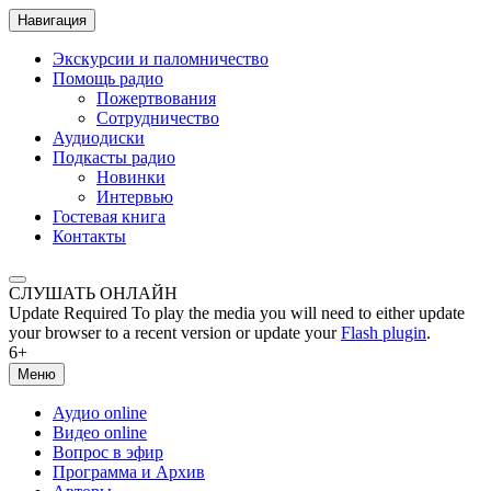
Навигация
Экскурсии и паломничество
Помощь радио
Пожертвования
Сотрудничество
Аудиодиски
Подкасты радио
Новинки
Интервью
Гостевая книга
Контакты
СЛУШАТЬ ОНЛАЙН
Update Required
To play the media you will need to either update
your browser to a recent version or update your
Flash plugin
.
6+
Меню
Аудио online
Видео online
Вопрос в эфир
Программа и Архив