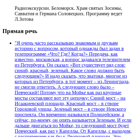
Радиоэкскурсии. Беломорск. Храм святых Зосимы,
Савватия и Германа Соловецких. Программу ведет
Л.Зотова
Прямая речь
"Я очень часто рассказываю знакомым и друзьям
историю с вопросом, который однажды был задан в
телепрограмме «Что? Где? Когда?» Передача, как
известно, московская, а вопрос задавался телезрителем
из Петербурга. Он сказал: «Вот существует ряд слов:
синий, красный, зеленый. Какое слово должно быть
следующим?» И надо сказать, что знатоки, многие из
которых из Петербурга, в тот момент – из Ленинграда,
не смогли ответить. А следующее слово было –
Певческий! Потому что на Мойке как раз крупные
мосты составляют вот эту цепочку: Синий мост – на
Исаакиевской площади, Красный мост – в створе
Гороховой улицы, Зеленый мост – в створе Невского
проспекта. Он временно назывался Полицейским, а
сейчас, по-моему, он опять называется Зеленым. И если
дальше двигаться по Мойке, то следующий мост будет
Певческий, как раз у Капеллы. От Капеллы, с выходом,
с расширением как бы к Дворцовой площади. Эти