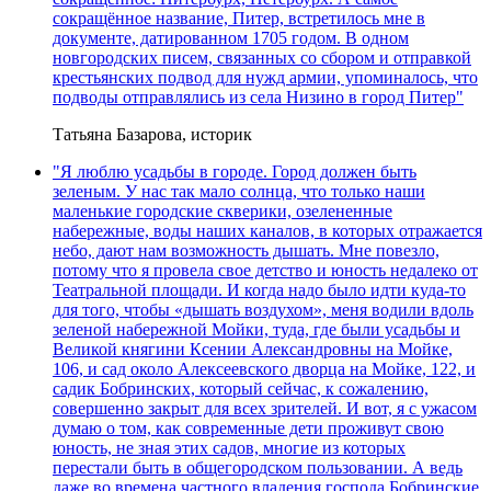
сокращённое название, Питер, встретилось мне в
документе, датированном 1705 годом. В одном
новгородских писем, связанных со сбором и отправкой
крестьянских подвод для нужд армии, упоминалось, что
подводы отправлялись из села Низино в город Питер"
Татьяна Базарова, историк
"Я люблю усадьбы в городе. Город должен быть
зеленым. У нас так мало солнца, что только наши
маленькие городские скверики, озелененные
набережные, воды наших каналов, в которых отражается
небо, дают нам возможность дышать. Мне повезло,
потому что я провела свое детство и юность недалеко от
Театральной площади. И когда надо было идти куда-то
для того, чтобы «дышать воздухом», меня водили вдоль
зеленой набережной Мойки, туда, где были усадьбы и
Великой княгини Ксении Александровны на Мойке,
106, и сад около Алексеевского дворца на Мойке, 122, и
садик Бобринских, который сейчас, к сожалению,
совершенно закрыт для всех зрителей. И вот, я с ужасом
думаю о том, как современные дети проживут свою
юность, не зная этих садов, многие из которых
перестали быть в общегородском пользовании. А ведь
даже во времена частного владения господа Бобринские