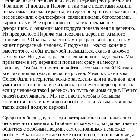
«Мне было 20 с небольшим лет, и я первый раз приехала во
Францию. Я попала в Париж, и там мы с подругами ходили
по музеям. Там была красота, интересное христианское житие,
нас знакомили с философами, священниками, богословами,
кардиналами. Все происходило в таких прекрасных
декорациях. И однажды моя подруга повезла меня в деревню.
Из прекрасного Парижа мы поехали в деревню, за много
километров! Она сказала, что там прекрасная община и там
живет прекрасный человек. Я подумала – жалко, конечно,
вместо того, чтобы культурой насыщаться, ехать в какое-то
захолустье. Но, думаю, раз человек хороший, надо ехать. Мы
приезжаем в эту деревню и попадаем сразу на мессу в
капеллу. Там было просто не войти – столько людей! Когда я
все-таки вошла туда, я была потрясена. У нас в Советском
Союзе были интернаты, всякие заведения для инвалидов, для
умственно отсталых, и считалось, что нечего перебарщивать –
если у человека такой ребенок, то пусть он дома сидит. Нечего
людей расстраивать…Мы не видели, чтобы в большом
количестве по улицам ходили особые люди. А там я увидела
таких людей полную церковь!
Среди них были другие люди, которые мне тоже показались
бесконечно странными. Вообще, я скажу, что, когда начинаешь
общаться с особыми людьми, сам становишься немножко
особым. В какой-то момент уже непонятно, кто опекаемый, а