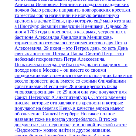
Аникиты Ивановича Репнина и солдатам гвардейских
полков было решено направить новгородских крестьян,
то местом сбора назначили не новую безымянную
крепость в дельте Невы, про которую ещё мало кто знал,
а Шлотбург, бывший шведский Ниеншанц. Однако 29
июня 1703 года в крепости, в казармах, устроенных в
бастионе Александра Даниловича Меншикова,
торжественно отмечалось тезоименитство царя Петра
Алексеевича. 29 июня – это Петров день, то есть День
святых апостолов Петра и Павла. Святой Петр – это
небесный покровитель Петра Алексеевича.
Практически всегда, где бы государь ни находился – в
походе или в Москве – он вместе со своими
сподвижниками стремился отметить праздник банкетом,
весело провести день вместе со своими ближайшими
соратниками. И если еще 28 июня крепость была
«новозастроенная», то 29 июня она уже получает имя
Санкт-Петербург (Санктпитербурх). С этого времени
письма, которые отправляют из крепости и которые
получают на берегах Невы, в качестве адреса имеют
обозначение: Санкт-Петербург. Но такое полное
название тоже не всегда употреблялось. В тех же
документах, и в переписке, и в первой русской газете
«Ведомости» можно найти и другое название,
сокращённое: Питербурх, Петербурх. А самое