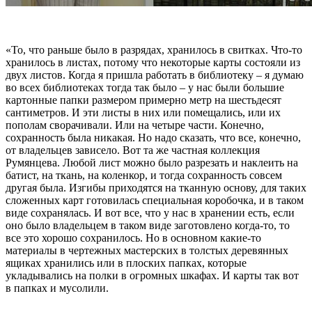
«То, что раньше было в разрядах, хранилось в свитках. Что-то
хранилось в листах, потому что некоторые карты состояли из
двух листов. Когда я пришла работать в библиотеку – я думаю
во всех библиотеках тогда так было – у нас были большие
картонные папки размером примерно метр на шестьдесят
сантиметров. И эти листы в них или помещались, или их
пополам сворачивали. Или на четыре части. Конечно,
сохранность была никакая. Но надо сказать, что все, конечно,
от владельцев зависело. Вот та же частная коллекция
Румянцева. Любой лист можно было разрезать и наклеить на
батист, на ткань, на коленкор, и тогда сохранность совсем
другая была. Изгибы приходятся на тканную основу, для таких
сложенных карт готовилась специальная коробочка, и в таком
виде сохранялась. И вот все, что у нас в хранении есть, если
оно было владельцем в таком виде заготовлено когда-то, то
все это хорошо сохранилось. Но в основном какие-то
материалы в чертежных мастерских в толстых деревянных
ящиках хранились или в плоских папках, которые
укладывались на полки в огромных шкафах. И карты так вот
в папках и мусолили.