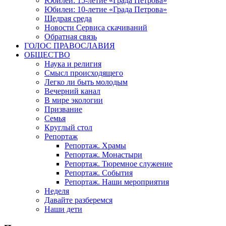
Юбилеи: 15-летие «Града Петрова»
Юбилеи: 10-летие «Града Петрова»
Щедрая среда
Новости Сервиса скачиваний
Обратная связь
ГОЛОС ПРАВОСЛАВИЯ
ОБЩЕСТВО
Наука и религия
Смысл происходящего
Легко ли быть молодым
Вечерний канал
В мире экологии
Призвание
Семья
Круглый стол
Репортаж
Репортаж. Храмы
Репортаж. Монастыри
Репортаж. Тюремное служение
Репортаж. События
Репортаж. Наши мероприятия
Неделя
Давайте разберемся
Наши дети