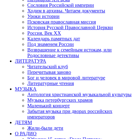
Сословия Российской империи
Ходим в архивы. Читаем документы
Уроки истории
Псковская православная миссия
История Русской Православной Церкви
Россия. Век ХХ
Календарь памятных дат
Под знаменем России
Возвращение к семейным истокам, или
Родословные детективы
ЛИТЕРАТУРА
Читательский клуб
Перечитывая заново
Бог и человек в мировой литературе
Литературные чтения
МУЗЫКА
Антология христианской музыкальной культуры
Музыка петербургских храмов
Маленький концерт
Забытая музыка при дворах российских
императоров
ДЕТЯМ
Жили-были дети
О РАДИО