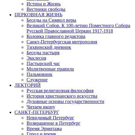
Истина и Жизнь
Вестники свободы
ЦЕРКОВНАЯ ЖИЗНЬ
Беседы на Символ веры
Великий Собор. К 100-летию Поместного Собора
Русской Православной Церкви 1917-1918
Колонка главного редактора
Санкт-Петербургская митрополия
Тихвинский дневник
Беседы пастыря
Экклесия
Пастырский час
Молитвенные правила
Пальмовник
Служение
ЛЕКТОРИЙ
Русская религиозная философия
История христианского искусства
Духовные основы государственности
Читаем икону
САНКТ-ПЕТЕРБУРГ
Невидимый Петербург
Возвращение в Петербург
Время Эрмитажа
Город и время