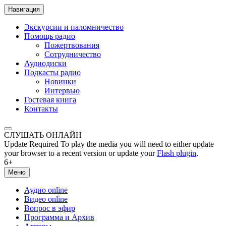
Навигация
Экскурсии и паломничество
Помощь радио
Пожертвования
Сотрудничество
Аудиодиски
Подкасты радио
Новинки
Интервью
Гостевая книга
Контакты
СЛУШАТЬ ОНЛАЙН
Update Required
To play the media you will need to either update
your browser to a recent version or update your
Flash plugin
.
6+
Меню
Аудио online
Видео online
Вопрос в эфир
Программа и Архив