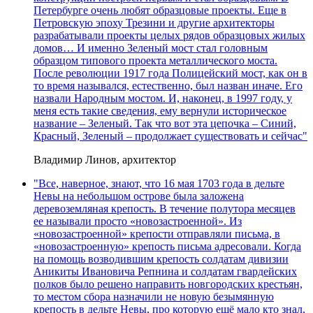
Петербурге очень любят образцовые проекты. Еще в
Петровскую эпоху Трезини и другие архитекторы
разрабатывали проекты целых рядов образцовых жилых
домов… И именно Зеленый мост стал головным
образцом типового проекта металлического моста.
После революции 1917 года Полицейский мост, как он в
то время назывался, естественно, был назван иначе. Его
назвали Народным мостом. И, наконец, в 1997 году, у
меня есть такие сведения, ему вернули историческое
название – Зеленый. Так что вот эта цепочка – Синий,
Красный, Зеленый – продолжает существовать и сейчас"
Владимир Линов, архитектор
"Все, наверное, знают, что 16 мая 1703 года в дельте
Невы на небольшом острове была заложена
деревоземляная крепость. В течение полутора месяцев
ее называли просто «новозастроенной». Из
«новозастроенной» крепости отправляли письма, в
«новозастроенную» крепость письма адресовали. Когда
на помощь возводившим крепость солдатам дивизии
Аникиты Ивановича Репнина и солдатам гвардейских
полков было решено направить новгородских крестьян,
то местом сбора назначили не новую безымянную
крепость в дельте Невы, про которую ещё мало кто знал,