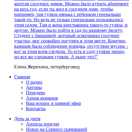
жители соседних домов. Можно было купить абонемент
на весь год, если ты жил в соседнем доме, чтобы,
например, там гуляла нянька с ребенком генеральши
такой-то. Но ведь не только генеральши пользовались
этим садом. Там и жена крестьянина такого-то гуляла, и
другие. Можно было пойти в сад по разовому билету.
Студент с барышней, который осматривал соседние
участки, мог спокойно погулять в этом месте. Конечно,
важным было соблюдение порядка, отсутствие мусора –
вот за этим всем следили. То есть в саду гуляли чинно,
но все же горожане гуляли. А ныне что?"
Елена Жерихина, петербурговед
Главная
О радио
Авторы
Передачи
Архив вещания
Ваш вопрос в прямой эфир
Контакты
День за днем
Анонсы передач
Новое на Сервисе скачиваний