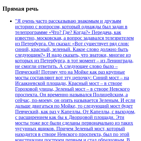
Прямая речь
"Я очень часто рассказываю знакомым и друзьям
историю с вопросом, который однажды был задан в
телепрограмме «Что? Где? Когда?» Передача, как
известно, московская, а вопрос задавался телезрителем
из Петербурга. Он сказал: «Вот существует ряд слов:
синий, красный, зеленый. Какое слово должно быть
следующим?» И надо сказать, что знатоки, многие из
которых из Петербурга, в тот момент – из Ленинграда,
не смогли ответить. А следующее слово было –
Певческий! Потому что на Мойке как раз крупные
мосты составляют вот эту цепочку: Синий мост – на
Исаакиевской площади, Красный мост – в створе
Гороховой улицы, Зеленый мост – в створе Невского
проспекта. Он временно назывался Полицейским, а
сейчас, по-моему, он опять называется Зеленым. И если
дальше двигаться по Мойке, то следующий мост будет
Певческий, как раз у Капеллы. От Капеллы, с выходом,
с расширением как бы к Дворцовой площади. Эти
мосты тоже все были сделаны первоначально из таких
чугунных ящиков. Причем Зеленый мост, который
находится в створе Невского проспекта, был по этой
конструкции построен первым и стал образцовым. В