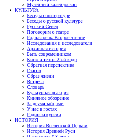
Музейный калейдоскоп
КУЛЬТУРА
Беседы о литературе
Беседы о русской культуре
Русский Север
Поговорим о театре
Родная речь. Второе чтение
Исследования и исследователи
Архивная история
Быть современником
Кино и театр. 25-й кадр
Обратная перспектива
Глагол
Образ жизни
Встреча
Словарь
Культурная реакция
Книжное обозрение
За двумя зайцами
У нас в гостях
Радиоэкскурсии
ИСТОРИЯ
История Вселенской Церкви
История Древней Руси
Патриархи XX века