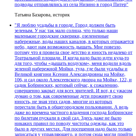
подводы отправлялись из села Низино в город Питер"
Татьяна Базарова, историк
"Я люблю усадьбы в городе. Город должен быть
зеленым. У нас так мало солнца, что только наши
маленькие городские скверики, озелененные
набережные, воды наших каналов, в которых отражается
небо, дают нам возможность дышать. Мне повезло,
потому что я провела свое детство и юность недалеко от
Театральной площади. И когда надо было идти куда-то
для того, чтобы «дышать воздухом», меня водили вдоль
зеленой набережной Мойки, туда, где были усадьбы и
Великой княгини Ксении Александровны на Мойке,
106, и сад около Алексеевского дворца на Мойке, 122, и
садик Бобринских, который сейчас, к сожалению,
совершенно закрыт для всех зрителей. И вот, я с ужасом
думаю о том, как современные дети проживут свою
юность, не зная этих садов, многие из которых
перестали быть в общегородском пользовании. А ведь
даже во времена частного владения господа Бобринские
по билетам пускали в свой сад. Здесь даже не было
никаких правил по поводу чистоты одежды, как это
было в других местах. Для посещения надо было только
записаться у управляющего, и потом сюда могли прийти