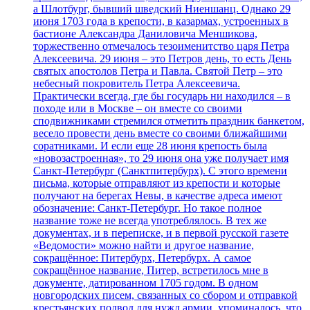
а Шлотбург, бывший шведский Ниеншанц. Однако 29
июня 1703 года в крепости, в казармах, устроенных в
бастионе Александра Даниловича Меншикова,
торжественно отмечалось тезоименитство царя Петра
Алексеевича. 29 июня – это Петров день, то есть День
святых апостолов Петра и Павла. Святой Петр – это
небесный покровитель Петра Алексеевича.
Практически всегда, где бы государь ни находился – в
походе или в Москве – он вместе со своими
сподвижниками стремился отметить праздник банкетом,
весело провести день вместе со своими ближайшими
соратниками. И если еще 28 июня крепость была
«новозастроенная», то 29 июня она уже получает имя
Санкт-Петербург (Санктпитербурх). С этого времени
письма, которые отправляют из крепости и которые
получают на берегах Невы, в качестве адреса имеют
обозначение: Санкт-Петербург. Но такое полное
название тоже не всегда употреблялось. В тех же
документах, и в переписке, и в первой русской газете
«Ведомости» можно найти и другое название,
сокращённое: Питербурх, Петербурх. А самое
сокращённое название, Питер, встретилось мне в
документе, датированном 1705 годом. В одном
новгородских писем, связанных со сбором и отправкой
крестьянских подвод для нужд армии, упоминалось, что