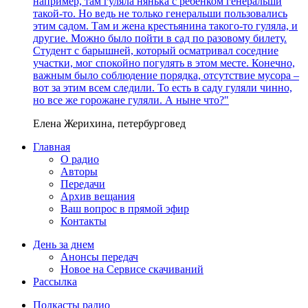
например, там гуляла нянька с ребенком генеральши
такой-то. Но ведь не только генеральши пользовались
этим садом. Там и жена крестьянина такого-то гуляла, и
другие. Можно было пойти в сад по разовому билету.
Студент с барышней, который осматривал соседние
участки, мог спокойно погулять в этом месте. Конечно,
важным было соблюдение порядка, отсутствие мусора –
вот за этим всем следили. То есть в саду гуляли чинно,
но все же горожане гуляли. А ныне что?"
Елена Жерихина, петербурговед
Главная
О радио
Авторы
Передачи
Архив вещания
Ваш вопрос в прямой эфир
Контакты
День за днем
Анонсы передач
Новое на Сервисе скачиваний
Рассылка
Подкасты радио