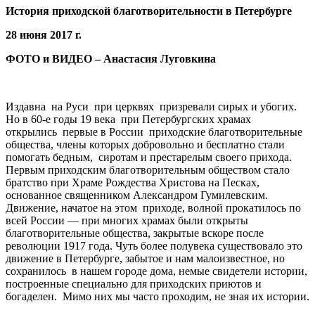
История приходской благотворительности в Петербурге
28 июня 2017 г.
ФОТО и ВИДЕО –
Анастасия Луговкина
Издавна на Руси при церквях призревали сирых и убогих.
Но в 60-е годы 19 века при Петербургских храмах
открылись первые в России приходские благотворительные
общества, члены которых добровольно и бесплатно стали
помогать бедным, сиротам и престарелым своего прихода.
Первым приходским благотворительным обществом стало
братство при Храме Рождества Христова на Песках,
основанное священником Александром Гумилевским.
Движение, начатое на этом приходе, волной прокатилось по
всей России — при многих храмах были открыты
благотворительные общества, закрытые вскоре после
революции 1917 года. Чуть более полувека существовало это
движение в Петербурге, забытое и нам малоизвестное, но
сохранилось в нашем городе дома, немые свидетели истории,
построенные специально для приходских приютов и
богаделен. Мимо них мы часто проходим, не зная их истории.