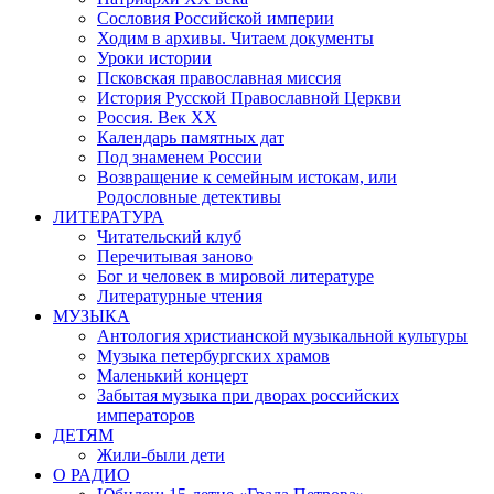
Сословия Российской империи
Ходим в архивы. Читаем документы
Уроки истории
Псковская православная миссия
История Русской Православной Церкви
Россия. Век ХХ
Календарь памятных дат
Под знаменем России
Возвращение к семейным истокам, или
Родословные детективы
ЛИТЕРАТУРА
Читательский клуб
Перечитывая заново
Бог и человек в мировой литературе
Литературные чтения
МУЗЫКА
Антология христианской музыкальной культуры
Музыка петербургских храмов
Маленький концерт
Забытая музыка при дворах российских
императоров
ДЕТЯМ
Жили-были дети
О РАДИО