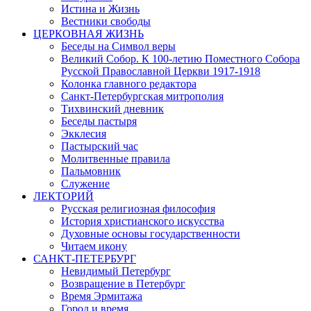
Истина и Жизнь
Вестники свободы
ЦЕРКОВНАЯ ЖИЗНЬ
Беседы на Символ веры
Великий Собор. К 100-летию Поместного Собора
Русской Православной Церкви 1917-1918
Колонка главного редактора
Санкт-Петербургская митрополия
Тихвинский дневник
Беседы пастыря
Экклесия
Пастырский час
Молитвенные правила
Пальмовник
Служение
ЛЕКТОРИЙ
Русская религиозная философия
История христианского искусства
Духовные основы государственности
Читаем икону
САНКТ-ПЕТЕРБУРГ
Невидимый Петербург
Возвращение в Петербург
Время Эрмитажа
Город и время