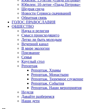
Юбилеи: 15-летие «Града Петрова»
Юбилеи: 10-летие «Града Петрова»
Щедрая среда
Новости Сервиса скачиваний
Обратная связь
ГОЛОС ПРАВОСЛАВИЯ
ОБЩЕСТВО
Наука и религия
Смысл происходящего
Легко ли быть молодым
Вечерний канал
В мире экологии
Призвание
Семья
Круглый стол
Репортаж
Репортаж. Храмы
Репортаж. Монастыри
Репортаж. Тюремное служение
Репортаж. События
Репортаж. Наши мероприятия
Неделя
Давайте разберемся
Наши дети