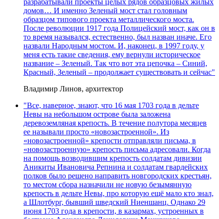
разрабатывали проекты целых рядов образцовых жилых
домов… И именно Зеленый мост стал головным
образцом типового проекта металлического моста.
После революции 1917 года Полицейский мост, как он в
то время назывался, естественно, был назван иначе. Его
назвали Народным мостом. И, наконец, в 1997 году, у
меня есть такие сведения, ему вернули историческое
название – Зеленый. Так что вот эта цепочка – Синий,
Красный, Зеленый – продолжает существовать и сейчас"
Владимир Линов, архитектор
"Все, наверное, знают, что 16 мая 1703 года в дельте
Невы на небольшом острове была заложена
деревоземляная крепость. В течение полутора месяцев
ее называли просто «новозастроенной». Из
«новозастроенной» крепости отправляли письма, в
«новозастроенную» крепость письма адресовали. Когда
на помощь возводившим крепость солдатам дивизии
Аникиты Ивановича Репнина и солдатам гвардейских
полков было решено направить новгородских крестьян,
то местом сбора назначили не новую безымянную
крепость в дельте Невы, про которую ещё мало кто знал,
а Шлотбург, бывший шведский Ниеншанц. Однако 29
июня 1703 года в крепости, в казармах, устроенных в