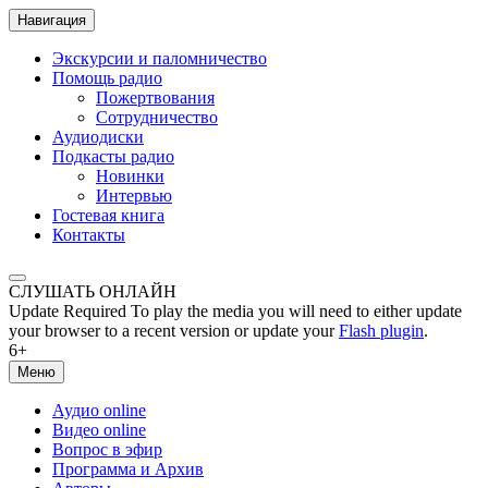
Навигация
Экскурсии и паломничество
Помощь радио
Пожертвования
Сотрудничество
Аудиодиски
Подкасты радио
Новинки
Интервью
Гостевая книга
Контакты
СЛУШАТЬ ОНЛАЙН
Update Required
To play the media you will need to either update
your browser to a recent version or update your
Flash plugin
.
6+
Меню
Аудио online
Видео online
Вопрос в эфир
Программа и Архив