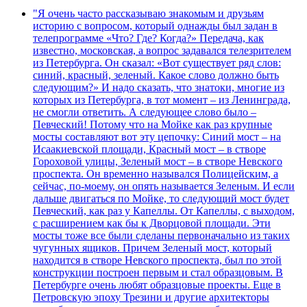
"Я очень часто рассказываю знакомым и друзьям
историю с вопросом, который однажды был задан в
телепрограмме «Что? Где? Когда?» Передача, как
известно, московская, а вопрос задавался телезрителем
из Петербурга. Он сказал: «Вот существует ряд слов:
синий, красный, зеленый. Какое слово должно быть
следующим?» И надо сказать, что знатоки, многие из
которых из Петербурга, в тот момент – из Ленинграда,
не смогли ответить. А следующее слово было –
Певческий! Потому что на Мойке как раз крупные
мосты составляют вот эту цепочку: Синий мост – на
Исаакиевской площади, Красный мост – в створе
Гороховой улицы, Зеленый мост – в створе Невского
проспекта. Он временно назывался Полицейским, а
сейчас, по-моему, он опять называется Зеленым. И если
дальше двигаться по Мойке, то следующий мост будет
Певческий, как раз у Капеллы. От Капеллы, с выходом,
с расширением как бы к Дворцовой площади. Эти
мосты тоже все были сделаны первоначально из таких
чугунных ящиков. Причем Зеленый мост, который
находится в створе Невского проспекта, был по этой
конструкции построен первым и стал образцовым. В
Петербурге очень любят образцовые проекты. Еще в
Петровскую эпоху Трезини и другие архитекторы