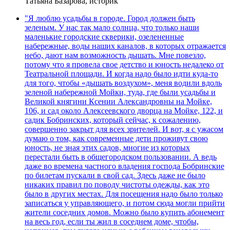
Татьяна Базарова, историк
"Я люблю усадьбы в городе. Город должен быть
зеленым. У нас так мало солнца, что только наши
маленькие городские скверики, озелененные
набережные, воды наших каналов, в которых отражается
небо, дают нам возможность дышать. Мне повезло,
потому что я провела свое детство и юность недалеко от
Театральной площади. И когда надо было идти куда-то
для того, чтобы «дышать воздухом», меня водили вдоль
зеленой набережной Мойки, туда, где были усадьбы и
Великой княгини Ксении Александровны на Мойке,
106, и сад около Алексеевского дворца на Мойке, 122, и
садик Бобринских, который сейчас, к сожалению,
совершенно закрыт для всех зрителей. И вот, я с ужасом
думаю о том, как современные дети проживут свою
юность, не зная этих садов, многие из которых
перестали быть в общегородском пользовании. А ведь
даже во времена частного владения господа Бобринские
по билетам пускали в свой сад. Здесь даже не было
никаких правил по поводу чистоты одежды, как это
было в других местах. Для посещения надо было только
записаться у управляющего, и потом сюда могли прийти
жители соседних домов. Можно было купить абонемент
на весь год, если ты жил в соседнем доме, чтобы,