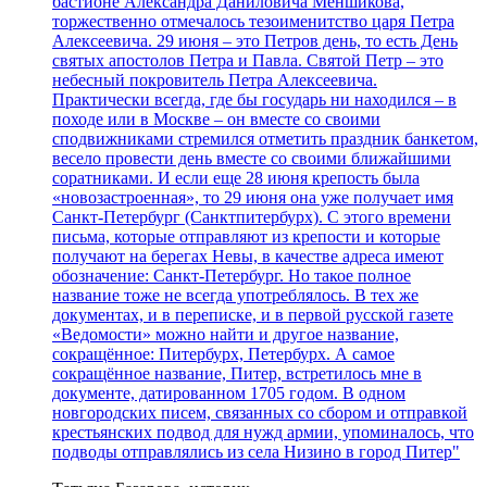
бастионе Александра Даниловича Меншикова,
торжественно отмечалось тезоименитство царя Петра
Алексеевича. 29 июня – это Петров день, то есть День
святых апостолов Петра и Павла. Святой Петр – это
небесный покровитель Петра Алексеевича.
Практически всегда, где бы государь ни находился – в
походе или в Москве – он вместе со своими
сподвижниками стремился отметить праздник банкетом,
весело провести день вместе со своими ближайшими
соратниками. И если еще 28 июня крепость была
«новозастроенная», то 29 июня она уже получает имя
Санкт-Петербург (Санктпитербурх). С этого времени
письма, которые отправляют из крепости и которые
получают на берегах Невы, в качестве адреса имеют
обозначение: Санкт-Петербург. Но такое полное
название тоже не всегда употреблялось. В тех же
документах, и в переписке, и в первой русской газете
«Ведомости» можно найти и другое название,
сокращённое: Питербурх, Петербурх. А самое
сокращённое название, Питер, встретилось мне в
документе, датированном 1705 годом. В одном
новгородских писем, связанных со сбором и отправкой
крестьянских подвод для нужд армии, упоминалось, что
подводы отправлялись из села Низино в город Питер"