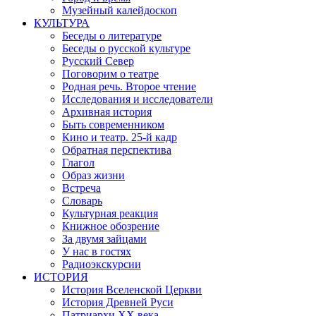
Музейный калейдоскоп
КУЛЬТУРА
Беседы о литературе
Беседы о русской культуре
Русский Север
Поговорим о театре
Родная речь. Второе чтение
Исследования и исследователи
Архивная история
Быть современником
Кино и театр. 25-й кадр
Обратная перспектива
Глагол
Образ жизни
Встреча
Словарь
Культурная реакция
Книжное обозрение
За двумя зайцами
У нас в гостях
Радиоэкскурсии
ИСТОРИЯ
История Вселенской Церкви
История Древней Руси
Патриархи XX века