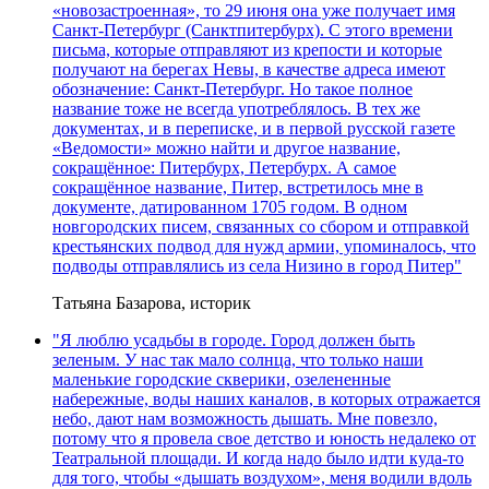
«новозастроенная», то 29 июня она уже получает имя
Санкт-Петербург (Санктпитербурх). С этого времени
письма, которые отправляют из крепости и которые
получают на берегах Невы, в качестве адреса имеют
обозначение: Санкт-Петербург. Но такое полное
название тоже не всегда употреблялось. В тех же
документах, и в переписке, и в первой русской газете
«Ведомости» можно найти и другое название,
сокращённое: Питербурх, Петербурх. А самое
сокращённое название, Питер, встретилось мне в
документе, датированном 1705 годом. В одном
новгородских писем, связанных со сбором и отправкой
крестьянских подвод для нужд армии, упоминалось, что
подводы отправлялись из села Низино в город Питер"
Татьяна Базарова, историк
"Я люблю усадьбы в городе. Город должен быть
зеленым. У нас так мало солнца, что только наши
маленькие городские скверики, озелененные
набережные, воды наших каналов, в которых отражается
небо, дают нам возможность дышать. Мне повезло,
потому что я провела свое детство и юность недалеко от
Театральной площади. И когда надо было идти куда-то
для того, чтобы «дышать воздухом», меня водили вдоль