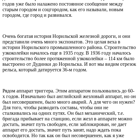
годов уже было налажено постоянное сообщение между
старым городом и соцгородом, как его называли, новым
городом, где город и развивался.
Очень богатая история Норильской железной дороги, и они
представили очень много экспонатов. Это целая веха в
истории Норильского промышленного района. Строительство
узкоколейки началось еще в 1935 году. В 1936 году началось
строительство более протяженной узкоколейки – 114 км было
выстроено от Дудинки до Норильска. И вот мы видим отрезок
рельса, который датируется 36-м годом.
Рядом аппарат триггера. Этим аппаратом пользовались до 60-
х годов. Изначально был английский жезловый аппарат, но он
был несовершенен, было много аварий. А для чего он нужен?
Для того, чтобы разводить составы, чтобы они не
сталкивались на одних путях. Он был механический, т.е.
бригада прибывает на станцию, если жезл в аппарате можно
достать, значит путь свободен, если заблокирован, не дает
аппарат его достать, значит путь занят, надо ждать пока
освободится. Но так как он был несовершенен, как я уже