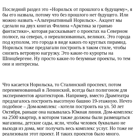
Последний раздел это «Норильск от прошлого к будущему», я
бы его назвала, потому что без прошлого нет будущего. Или
можно назвать «Альтернативный Норильск». Акцент мы
сделали на двух книгах Филина «Арктика за гранью
фантастики», которая рассказывает о проектах на Северном
полюсе, на северах, о нереализованных, великих. Это города
под куполом, это города в виде каких-то круглых пирамид.
Норильск тоже предлагали построить в таком стиле, чтобы
снизить ветровую нагрузку. Это какие-то курорты на
Шпицбергене. Ну просто какие-то безумные проекты, то тем
они и интересны.
Что касается Норильска, то Сталинский проспект, потом
переименованный в Ленинский, всегда был полигоном для
экспериментов архитекторов. Например, вместо Драмтеатра
предлагалось построить высотную башню 19-этажную. Нечто
подобное – Дом-комплекс –хотели построить на ул. 50 лет
Октября, раньше она называлась Южная линия. Дом-комплекс
на 2500 квартир, в котором также должны были размещаться
магазины, детские сады, ясли, чтобы человек буквально не
выходя из дома, мог получать весь комплекс услуг. Но тоже не
реализовали этот проект. И таких проектов было много.