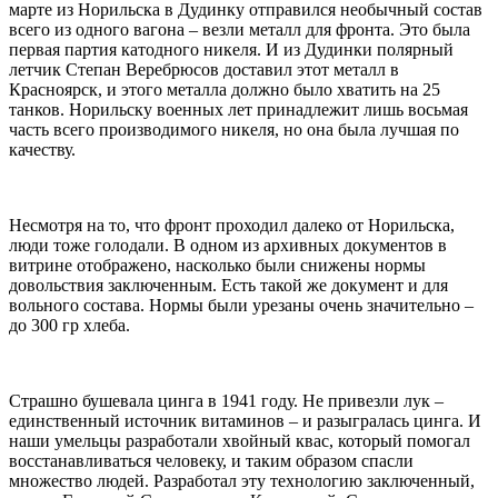
марте из Норильска в Дудинку отправился необычный состав
всего из одного вагона – везли металл для фронта. Это была
первая партия катодного никеля. И из Дудинки полярный
летчик Степан Веребрюсов доставил этот металл в
Красноярск, и этого металла должно было хватить на 25
танков. Норильску военных лет принадлежит лишь восьмая
часть всего производимого никеля, но она была лучшая по
качеству.
Несмотря на то, что фронт проходил далеко от Норильска,
люди тоже голодали. В одном из архивных документов в
витрине отображено, насколько были снижены нормы
довольствия заключенным. Есть такой же документ и для
вольного состава. Нормы были урезаны очень значительно –
до 300 гр хлеба.
Страшно бушевала цинга в 1941 году. Не привезли лук –
единственный источник витаминов – и разыгралась цинга. И
наши умельцы разработали хвойный квас, который помогал
восстанавливаться человеку, и таким образом спасли
множество людей. Разработал эту технологию заключенный,