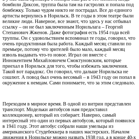
бомбили Диксон, труппа была там на гастролях и попала под
бомбежку. Только чудом никто не пострадал. Все до единого
артисты вернулись в Норильск. В те годы в этом театре были
великие люди. Наверное, все знают, что здесь у нас отбывал
ссылку – он не был заключенным Норильлага – Георгий
Степанович Жженов. Даже фотография есть 1954 года всей
труппы. Он с удовольствием вспоминал те годы, говорил, что
очень продуктивная была работа. Каждый месяц ставили по
премьере, потому что зрителей было мало, каждый месяц
изволь выдавать что-то новое. Играл он вместе с
Иннокентием Михайловичем Смоктуновским, которые
приехал в Норильск для того, чтобы избежать заключения.
Такой вот парадокс. Он говорил, что дальше Норильска не
сошлют. А повод был очень весомый – в 1943 году он попал в
окружение к немцам. Сами понимаете, что за этим следовало.
Переходим в мирное время. В одной из витрин представлен
транспорт. Модельки автобусов нам предоставил
коллекционер, который их собирает. Наверно, самый
интересный это один из первых автобусов, который появился
в 1941 году. Этот автобус собрали наши умельцы из
американского Студебеккера в наших мастерских. Началом
движения в Норильске можно назвать 1938 год, а в конце 40-х