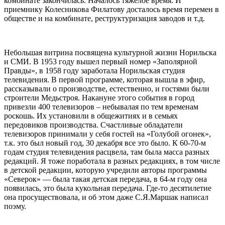
комбинате закончилась. Началось тяжелое время. И
приемнику Колесникова Филатову досталось время перемен в
обществе и на комбинате, реструктуризация заводов и т.д.
Небольшая витрина посвящена культурной жизни Норильска
и СМИ. В 1953 году вышел первый номер «Заполярной
Правды», в 1958 году заработала Норильская студия
телевидения. В первой программе, которая вышла в эфир,
рассказывали о производстве, естественно, и гостями были
строители Медьстроя. Накануне этого события в город
привезли 400 телевизоров – небывалая по тем временам
роскошь. Их установили в общежитиях и в семьях
передовиков производства. Счастливые обладатели
телевизоров принимали у себя гостей на «Голубой огонек»,
т.к. это был новый год, 30 декабря все это было. К 60-70-м
годам студия телевидения расцвела, там была масса разных
редакций. Я тоже поработала в разных редакциях, в том числе
в детской редакции, которую учредили авторы программы
«Северок» — была такая детская передача, в 64-м году она
появилась, это была кукольная передача. Где-то десятилетие
она просуществовала, и об этом даже С.Я.Маршак написал
поэму.