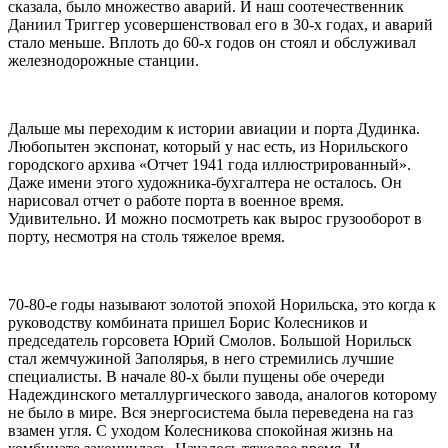
сказала, было множество аварий. И наш соотечественник
Даниил Триггер усовершенствовал его в 30-х годах, и аварий
стало меньше. Вплоть до 60-х годов он стоял и обслуживал
железнодорожные станции.
Дальше мы переходим к истории авиации и порта Дудинка.
Любопытен экспонат, который у нас есть, из Норильского
городского архива «Отчет 1941 года иллюстрированный».
Даже имени этого художника-бухгалтера не осталось. Он
нарисовал отчет о работе порта в военное время.
Удивительно. И можно посмотреть как вырос грузооборот в
порту, несмотря на столь тяжелое время.
70-80-е годы называют золотой эпохой Норильска, это когда к
руководству комбината пришел Борис Колесников и
председатель горсовета Юрий Смолов. Большой Норильск
стал жемчужиной Заполярья, в него стремились лучшие
специалисты. В начале 80-х были пущены обе очереди
Надеждинского металлургического завода, аналогов которому
не было в мире. Вся энергосистема была переведена на газ
взамен угля. С уходом Колесникова спокойная жизнь на