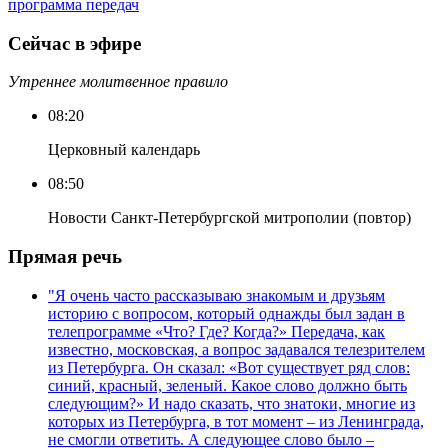
программа передач
Сейчас в эфире
Утреннее молитвенное правило
08:20
Церковный календарь
08:50
Новости Санкт-Петербургской митрополии (повтор)
Прямая речь
"Я очень часто рассказываю знакомым и друзьям
историю с вопросом, который однажды был задан в
телепрограмме «Что? Где? Когда?» Передача, как
известно, московская, а вопрос задавался телезрителем
из Петербурга. Он сказал: «Вот существует ряд слов:
синий, красный, зеленый. Какое слово должно быть
следующим?» И надо сказать, что знатоки, многие из
которых из Петербурга, в тот момент – из Ленинграда,
не смогли ответить. А следующее слово было –