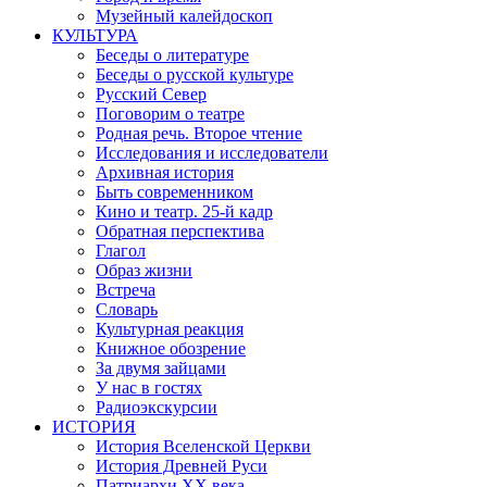
Музейный калейдоскоп
КУЛЬТУРА
Беседы о литературе
Беседы о русской культуре
Русский Север
Поговорим о театре
Родная речь. Второе чтение
Исследования и исследователи
Архивная история
Быть современником
Кино и театр. 25-й кадр
Обратная перспектива
Глагол
Образ жизни
Встреча
Словарь
Культурная реакция
Книжное обозрение
За двумя зайцами
У нас в гостях
Радиоэкскурсии
ИСТОРИЯ
История Вселенской Церкви
История Древней Руси
Патриархи XX века