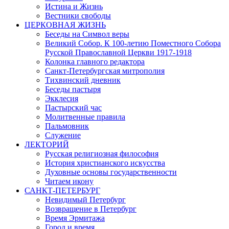
Истина и Жизнь
Вестники свободы
ЦЕРКОВНАЯ ЖИЗНЬ
Беседы на Символ веры
Великий Собор. К 100-летию Поместного Собора
Русской Православной Церкви 1917-1918
Колонка главного редактора
Санкт-Петербургская митрополия
Тихвинский дневник
Беседы пастыря
Экклесия
Пастырский час
Молитвенные правила
Пальмовник
Служение
ЛЕКТОРИЙ
Русская религиозная философия
История христианского искусства
Духовные основы государственности
Читаем икону
САНКТ-ПЕТЕРБУРГ
Невидимый Петербург
Возвращение в Петербург
Время Эрмитажа
Город и время