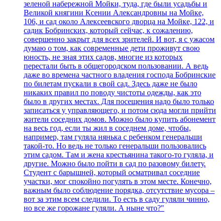
зеленой набережной Мойки, туда, где были усадьбы и
Великой княгини Ксении Александровны на Мойке,
106, и сад около Алексеевского дворца на Мойке, 122, и
садик Бобринских, который сейчас, к сожалению,
совершенно закрыт для всех зрителей. И вот, я с ужасом
думаю о том, как современные дети проживут свою
юность, не зная этих садов, многие из которых
перестали быть в общегородском пользовании. А ведь
даже во времена частного владения господа Бобринские
по билетам пускали в свой сад. Здесь даже не было
никаких правил по поводу чистоты одежды, как это
было в других местах. Для посещения надо было только
записаться у управляющего, и потом сюда могли прийти
жители соседних домов. Можно было купить абонемент
на весь год, если ты жил в соседнем доме, чтобы,
например, там гуляла нянька с ребенком генеральши
такой-то. Но ведь не только генеральши пользовались
этим садом. Там и жена крестьянина такого-то гуляла, и
другие. Можно было пойти в сад по разовому билету.
Студент с барышней, который осматривал соседние
участки, мог спокойно погулять в этом месте. Конечно,
важным было соблюдение порядка, отсутствие мусора –
вот за этим всем следили. То есть в саду гуляли чинно,
но все же горожане гуляли. А ныне что?"