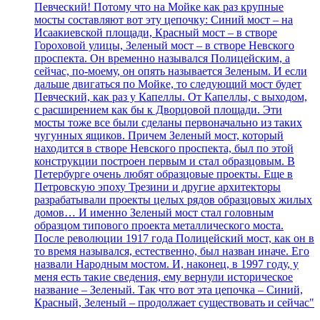
Певческий! Потому что на Мойке как раз крупные
мосты составляют вот эту цепочку: Синий мост – на
Исаакиевской площади, Красный мост – в створе
Гороховой улицы, Зеленый мост – в створе Невского
проспекта. Он временно назывался Полицейским, а
сейчас, по-моему, он опять называется Зеленым. И если
дальше двигаться по Мойке, то следующий мост будет
Певческий, как раз у Капеллы. От Капеллы, с выходом,
с расширением как бы к Дворцовой площади. Эти
мосты тоже все были сделаны первоначально из таких
чугунных ящиков. Причем Зеленый мост, который
находится в створе Невского проспекта, был по этой
конструкции построен первым и стал образцовым. В
Петербурге очень любят образцовые проекты. Еще в
Петровскую эпоху Трезини и другие архитекторы
разрабатывали проекты целых рядов образцовых жилых
домов… И именно Зеленый мост стал головным
образцом типового проекта металлического моста.
После революции 1917 года Полицейский мост, как он в
то время назывался, естественно, был назван иначе. Его
назвали Народным мостом. И, наконец, в 1997 году, у
меня есть такие сведения, ему вернули историческое
название – Зеленый. Так что вот эта цепочка – Синий,
Красный, Зеленый – продолжает существовать и сейчас"