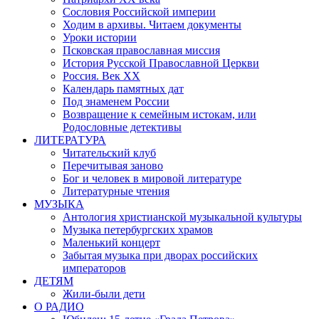
Сословия Российской империи
Ходим в архивы. Читаем документы
Уроки истории
Псковская православная миссия
История Русской Православной Церкви
Россия. Век ХХ
Календарь памятных дат
Под знаменем России
Возвращение к семейным истокам, или
Родословные детективы
ЛИТЕРАТУРА
Читательский клуб
Перечитывая заново
Бог и человек в мировой литературе
Литературные чтения
МУЗЫКА
Антология христианской музыкальной культуры
Музыка петербургских храмов
Маленький концерт
Забытая музыка при дворах российских
императоров
ДЕТЯМ
Жили-были дети
О РАДИО