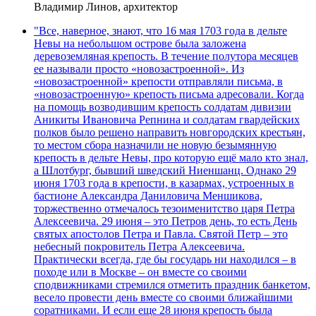
Владимир Линов, архитектор
"Все, наверное, знают, что 16 мая 1703 года в дельте
Невы на небольшом острове была заложена
деревоземляная крепость. В течение полутора месяцев
ее называли просто «новозастроенной». Из
«новозастроенной» крепости отправляли письма, в
«новозастроенную» крепость письма адресовали. Когда
на помощь возводившим крепость солдатам дивизии
Аникиты Ивановича Репнина и солдатам гвардейских
полков было решено направить новгородских крестьян,
то местом сбора назначили не новую безымянную
крепость в дельте Невы, про которую ещё мало кто знал,
а Шлотбург, бывший шведский Ниеншанц. Однако 29
июня 1703 года в крепости, в казармах, устроенных в
бастионе Александра Даниловича Меншикова,
торжественно отмечалось тезоименитство царя Петра
Алексеевича. 29 июня – это Петров день, то есть День
святых апостолов Петра и Павла. Святой Петр – это
небесный покровитель Петра Алексеевича.
Практически всегда, где бы государь ни находился – в
походе или в Москве – он вместе со своими
сподвижниками стремился отметить праздник банкетом,
весело провести день вместе со своими ближайшими
соратниками. И если еще 28 июня крепость была