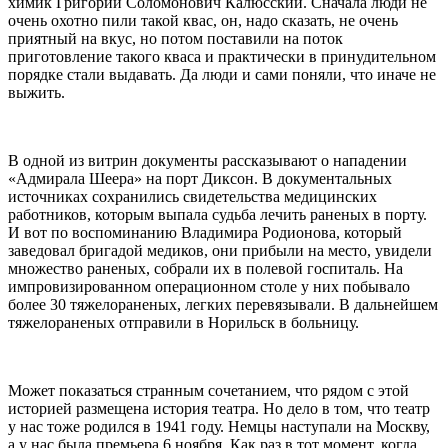
химик Григорий Соломонович Калюсский. Сначала люди не
очень охотно пили такой квас, он, надо сказать, не очень
приятный на вкус, но потом поставили на поток
приготовление такого кваса и практически в принудительном
порядке стали выдавать. Да люди и сами поняли, что иначе не
выжить.
В одной из витрин документы рассказывают о нападении
«Адмирала Шеера» на порт Диксон. В документальных
источниках сохранились свидетельства медицинских
работников, которым выпала судьба лечить раненых в порту.
И вот по воспоминанию Владимира Родионова, который
заведовал бригадой медиков, они прибыли на место, увидели
множество раненых, собрали их в полевой госпиталь. На
импровизированном операционном столе у них побывало
более 30 тяжелораненых, легких перевязывали. В дальнейшем
тяжелораненых отправили в Норильск в больницу.
Может показаться странным сочетанием, что рядом с этой
историей размещена история театра. Но дело в том, что театр
у нас тоже родился в 1941 году. Немцы наступали на Москву,
а у нас была премьера 6 ноября. Как раз в тот момент, когда