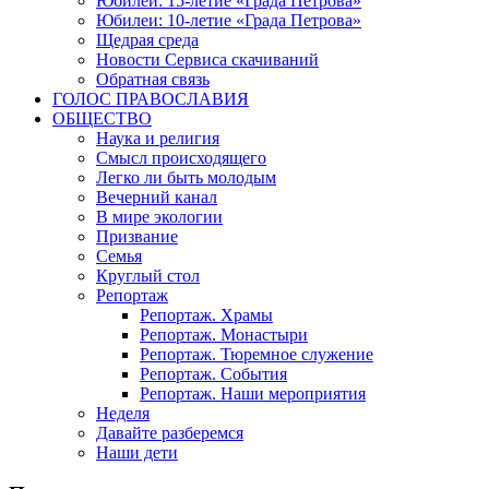
Юбилеи: 15-летие «Града Петрова»
Юбилеи: 10-летие «Града Петрова»
Щедрая среда
Новости Сервиса скачиваний
Обратная связь
ГОЛОС ПРАВОСЛАВИЯ
ОБЩЕСТВО
Наука и религия
Смысл происходящего
Легко ли быть молодым
Вечерний канал
В мире экологии
Призвание
Семья
Круглый стол
Репортаж
Репортаж. Храмы
Репортаж. Монастыри
Репортаж. Тюремное служение
Репортаж. События
Репортаж. Наши мероприятия
Неделя
Давайте разберемся
Наши дети