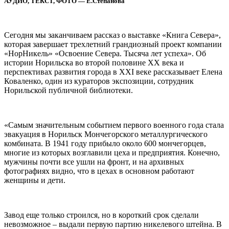
АУДИО, ТЕКСТ, ФОТО — Е.Степанова
Сегодня мы заканчиваем рассказ о выставке «Книга Севера»,
которая завершает трехлетний грандиозный проект компании
«НорНикель» «Освоение Севера. Тысяча лет успеха». Об
истории Норильска во второй половине XX века и
перспективах развития города в XXI веке рассказывает Елена
Коваленко, один из кураторов экспозиции, сотрудник
Норильской публичной библиотеки.
«Самым значительным событием первого военного года стала
эвакуация в Норильск Мончегорского металлургического
комбината. В 1941 году прибыло около 600 мончегорцев,
многие из которых возглавили цеха и предприятия. Конечно,
мужчины почти все ушли на фронт, и на архивных
фотографиях видно, что в цехах в основном работают
женщины и дети.
Завод еще только строился, но в короткий срок сделали
невозможное – выдали первую партию никелевого штейна. В