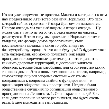
Но вот уже современные проекты. Макеты и материалы к ним
нам предоставило Агентство развития Норильска. Это парк,
который сейчас строится. «У озера Долгое» он называется.
Первую очередь мы уже наблюдаем, а вторая очередь… Ну
может быть что-то из того, что представлено на макетах,
реализуется. В этом году мы приехали в Норильск летом и
увидели, что фасады домов преобразились, была
восстановлена мозаика и какая-то работа идет по
благоустройству города. А что же в будущем? В будущем тоже
есть мастер-план, его можно полистать, как видят
пространство современные архитекторы – это и развитие
каких-то дворовых территорий, и достройка каких-то
объектов, которые были разобраны, или строительство каких-
то новых домов. Это и новые технологии какие-то, например,
самоохлаждающиеся опорные системы – опять мы
возвращаемся к вопросам свайного фундирования – и
организация общественных пространств. Недавно были
общественные слушания по организации общественного
пространства на Ленинском, 1. Очень красиво, и, дай Бог,
если даже половина из этого реализуется, мы будем очень
рады. Будем приходить и там отдыхать.