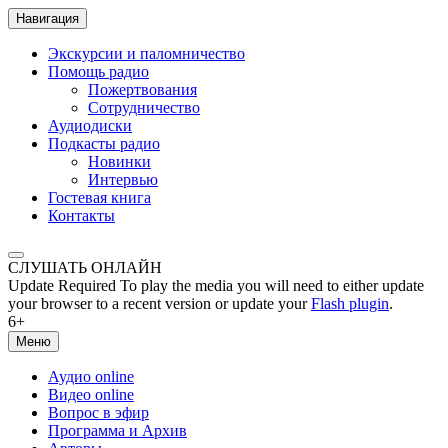
Навигация
Экскурсии и паломничество
Помощь радио
Пожертвования
Сотрудничество
Аудиодиски
Подкасты радио
Новинки
Интервью
Гостевая книга
Контакты
СЛУШАТЬ ОНЛАЙН
Update Required
To play the media you will need to either update
your browser to a recent version or update your
Flash plugin
.
6+
Меню
Аудио online
Видео online
Вопрос в эфир
Программа и Архив