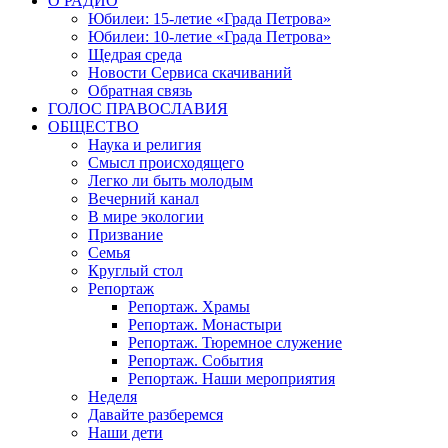
О РАДИО
Юбилеи: 15-летие «Града Петрова»
Юбилеи: 10-летие «Града Петрова»
Щедрая среда
Новости Сервиса скачиваний
Обратная связь
ГОЛОС ПРАВОСЛАВИЯ
ОБЩЕСТВО
Наука и религия
Смысл происходящего
Легко ли быть молодым
Вечерний канал
В мире экологии
Призвание
Семья
Круглый стол
Репортаж
Репортаж. Храмы
Репортаж. Монастыри
Репортаж. Тюремное служение
Репортаж. События
Репортаж. Наши мероприятия
Неделя
Давайте разберемся
Наши дети