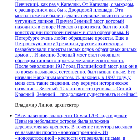
Певческий, как раз у Капеллы. От Капеллы, с выходом,
с расширением как бы к Дворцовой площади. Эти
мосты тоже все были сделаны первоначально из таких
чугунных ящиков. Причем Зеленый мост, который
находится в створе Невского проспекта, был по этой
конструкции построен первым и стал образцовым. В
Петербурге очень любят образцовые проекты. Еще в
Петровскую эпоху Трезини и другие архитекторы
разрабатывали проекты целых рядов образцовых жилых
домов… И именно Зеленый мост стал головным
образцом типового проекта металлического моста.
После революции 1917 года Полицейский мост, как он в
то время назывался, естественно, был назван иначе. Его
назвали Народным мостом. И, наконец, в 1997 году, у
меня есть такие сведения, ему вернули историческое
название – Зеленый. Так что вот эта цепочка – Синий,
Красный, Зеленый – продолжает существовать и сейчас"
Владимир Линов, архитектор
"Все, наверное, знают, что 16 мая 1703 года в дельте
Невы на небольшом острове была заложена
деревоземляная крепость. В течение полутора месяцев
ее называли просто «новозастроенной». Из
«новозастроенной» крепости отправляли письма, в