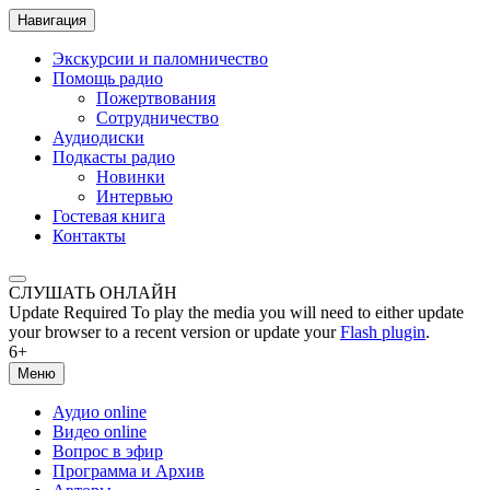
Навигация
Экскурсии и паломничество
Помощь радио
Пожертвования
Сотрудничество
Аудиодиски
Подкасты радио
Новинки
Интервью
Гостевая книга
Контакты
СЛУШАТЬ ОНЛАЙН
Update Required
To play the media you will need to either update
your browser to a recent version or update your
Flash plugin
.
6+
Меню
Аудио online
Видео online
Вопрос в эфир
Программа и Архив