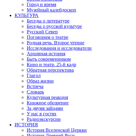
Город и время
Музейный калейдоскоп
КУЛЬТУРА
Беседы о литературе
Беседы о русской культуре
Русский Север
Поговорим о театре
Родная речь. Второе чтение
Исследования и исследователи
Архивная история
Быть современником
Кино и театр. 25-й кадр
Обратная перспектива
Глагол
Образ жизни
Встреча
Словарь
Культурная реакция
Книжное обозрение
За двумя зайцами
У нас в гостях
Радиоэкскурсии
ИСТОРИЯ
История Вселенской Церкви
История Древней Руси