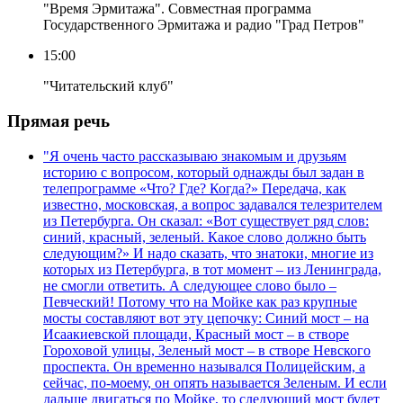
"Время Эрмитажа". Совместная программа
Государственного Эрмитажа и радио "Град Петров"
15:00
"Читательский клуб"
Прямая речь
"Я очень часто рассказываю знакомым и друзьям
историю с вопросом, который однажды был задан в
телепрограмме «Что? Где? Когда?» Передача, как
известно, московская, а вопрос задавался телезрителем
из Петербурга. Он сказал: «Вот существует ряд слов:
синий, красный, зеленый. Какое слово должно быть
следующим?» И надо сказать, что знатоки, многие из
которых из Петербурга, в тот момент – из Ленинграда,
не смогли ответить. А следующее слово было –
Певческий! Потому что на Мойке как раз крупные
мосты составляют вот эту цепочку: Синий мост – на
Исаакиевской площади, Красный мост – в створе
Гороховой улицы, Зеленый мост – в створе Невского
проспекта. Он временно назывался Полицейским, а
сейчас, по-моему, он опять называется Зеленым. И если
дальше двигаться по Мойке, то следующий мост будет