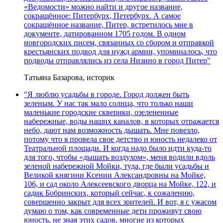
«Ведомости» можно найти и другое название,
сокращённое: Питербурх, Петербурх. А самое
сокращённое название, Питер, встретилось мне в
документе, датированном 1705 годом. В одном
новгородских писем, связанных со сбором и отправкой
крестьянских подвод для нужд армии, упоминалось, что
подводы отправлялись из села Низино в город Питер"
Татьяна Базарова, историк
"Я люблю усадьбы в городе. Город должен быть
зеленым. У нас так мало солнца, что только наши
маленькие городские скверики, озелененные
набережные, воды наших каналов, в которых отражается
небо, дают нам возможность дышать. Мне повезло,
потому что я провела свое детство и юность недалеко от
Театральной площади. И когда надо было идти куда-то
для того, чтобы «дышать воздухом», меня водили вдоль
зеленой набережной Мойки, туда, где были усадьбы и
Великой княгини Ксении Александровны на Мойке,
106, и сад около Алексеевского дворца на Мойке, 122, и
садик Бобринских, который сейчас, к сожалению,
совершенно закрыт для всех зрителей. И вот, я с ужасом
думаю о том, как современные дети проживут свою
юность, не зная этих садов, многие из которых