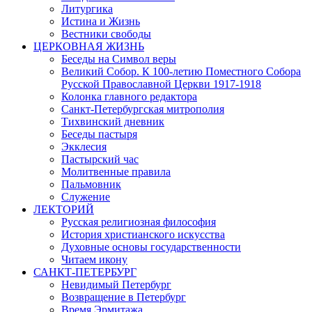
Литургика
Истина и Жизнь
Вестники свободы
ЦЕРКОВНАЯ ЖИЗНЬ
Беседы на Символ веры
Великий Собор. К 100-летию Поместного Собора
Русской Православной Церкви 1917-1918
Колонка главного редактора
Санкт-Петербургская митрополия
Тихвинский дневник
Беседы пастыря
Экклесия
Пастырский час
Молитвенные правила
Пальмовник
Служение
ЛЕКТОРИЙ
Русская религиозная философия
История христианского искусства
Духовные основы государственности
Читаем икону
САНКТ-ПЕТЕРБУРГ
Невидимый Петербург
Возвращение в Петербург
Время Эрмитажа