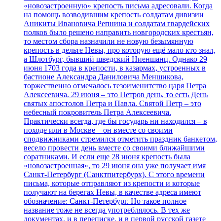
«новозастроенную» крепость письма адресовали. Когда
на помощь возводившим крепость солдатам дивизии
Аникиты Ивановича Репнина и солдатам гвардейских
полков было решено направить новгородских крестьян,
то местом сбора назначили не новую безымянную
крепость в дельте Невы, про которую ещё мало кто знал,
а Шлотбург, бывший шведский Ниеншанц. Однако 29
июня 1703 года в крепости, в казармах, устроенных в
бастионе Александра Даниловича Меншикова,
торжественно отмечалось тезоименитство царя Петра
Алексеевича. 29 июня – это Петров день, то есть День
святых апостолов Петра и Павла. Святой Петр – это
небесный покровитель Петра Алексеевича.
Практически всегда, где бы государь ни находился – в
походе или в Москве – он вместе со своими
сподвижниками стремился отметить праздник банкетом,
весело провести день вместе со своими ближайшими
соратниками. И если еще 28 июня крепость была
«новозастроенная», то 29 июня она уже получает имя
Санкт-Петербург (Санктпитербурх). С этого времени
письма, которые отправляют из крепости и которые
получают на берегах Невы, в качестве адреса имеют
обозначение: Санкт-Петербург. Но такое полное
название тоже не всегда употреблялось. В тех же
документах, и в переписке, и в первой русской газете