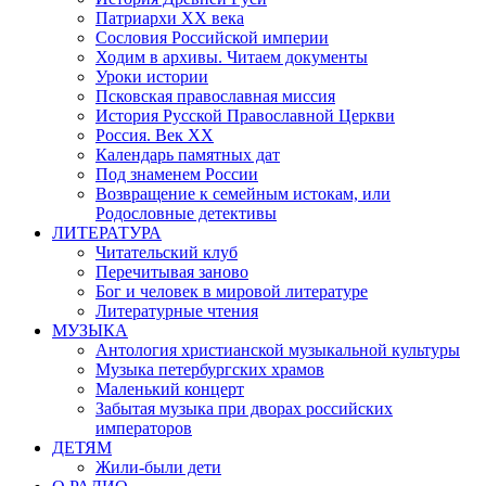
Патриархи XX века
Сословия Российской империи
Ходим в архивы. Читаем документы
Уроки истории
Псковская православная миссия
История Русской Православной Церкви
Россия. Век ХХ
Календарь памятных дат
Под знаменем России
Возвращение к семейным истокам, или
Родословные детективы
ЛИТЕРАТУРА
Читательский клуб
Перечитывая заново
Бог и человек в мировой литературе
Литературные чтения
МУЗЫКА
Антология христианской музыкальной культуры
Музыка петербургских храмов
Маленький концерт
Забытая музыка при дворах российских
императоров
ДЕТЯМ
Жили-были дети