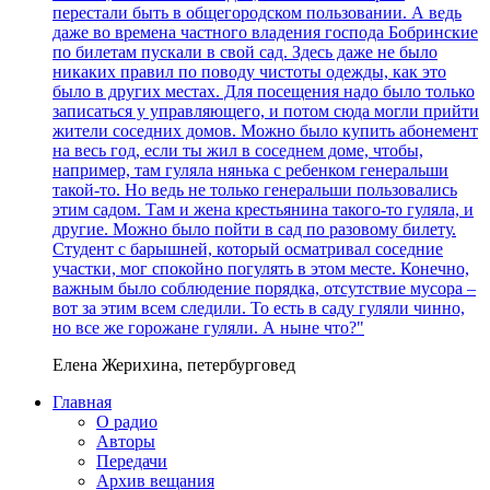
перестали быть в общегородском пользовании. А ведь
даже во времена частного владения господа Бобринские
по билетам пускали в свой сад. Здесь даже не было
никаких правил по поводу чистоты одежды, как это
было в других местах. Для посещения надо было только
записаться у управляющего, и потом сюда могли прийти
жители соседних домов. Можно было купить абонемент
на весь год, если ты жил в соседнем доме, чтобы,
например, там гуляла нянька с ребенком генеральши
такой-то. Но ведь не только генеральши пользовались
этим садом. Там и жена крестьянина такого-то гуляла, и
другие. Можно было пойти в сад по разовому билету.
Студент с барышней, который осматривал соседние
участки, мог спокойно погулять в этом месте. Конечно,
важным было соблюдение порядка, отсутствие мусора –
вот за этим всем следили. То есть в саду гуляли чинно,
но все же горожане гуляли. А ныне что?"
Елена Жерихина, петербурговед
Главная
О радио
Авторы
Передачи
Архив вещания