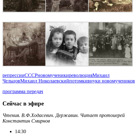
репрессии
СССР
новомученики
революция
Михаил
Чельцов
Михаил Николаевский
потомки
внуки новомучеников
программа передач
Сейчас в эфире
Чтения. В.Ф.Ходасевич. Державин. Читает протоиерей
Константин Смирнов
14:30