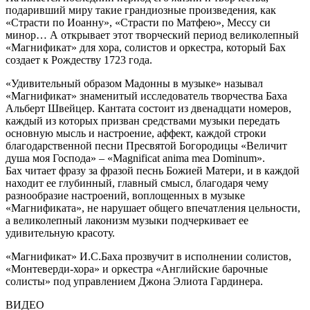
подаривший миру такие грандиозные произведения, как
«Страсти по Иоанну», «Страсти по Матфею», Мессу си
минор… А открывает этот творческий период великолепный
«Магнификат» для хора, солистов и оркестра, который Бах
создает к Рождеству 1723 года.
«Удивительный образом Мадонны в музыке» называл
«Магнификат» знаменитый исследователь творчества Баха
Альберт Швейцер. Кантата состоит из двенадцати номеров,
каждый из которых призван средствами музыки передать
основную мысль и настроение, аффект, каждой строки
благодарственной песни Пресвятой Богородицы «Величит
душа моя Господа» – «Magnificat anima mea Dominum».
Бах читает фразу за фразой песнь Божией Матери, и в каждой
находит ее глубинный, главный смысл, благодаря чему
разнообразие настроений, воплощенных в музыке
«Магнификата», не нарушает общего впечатления цельности,
а великолепный лаконизм музыки подчеркивает ее
удивительную красоту.
«Магнификат» И.С.Баха прозвучит в исполнении солистов,
«Монтеверди-хора» и оркестра «Английские барочные
солисты» под управлением Джона Элиота Гардинера.
ВИДЕО