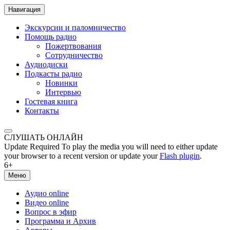
Навигация
Экскурсии и паломничество
Помощь радио
Пожертвования
Сотрудничество
Аудиодиски
Подкасты радио
Новинки
Интервью
Гостевая книга
Контакты
СЛУШАТЬ ОНЛАЙН
Update Required
To play the media you will need to either update
your browser to a recent version or update your
Flash plugin
.
6+
Меню
Аудио online
Видео online
Вопрос в эфир
Программа и Архив