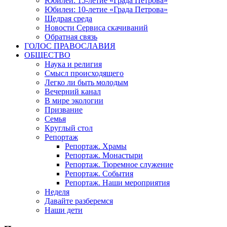
Юбилеи: 15-летие «Града Петрова»
Юбилеи: 10-летие «Града Петрова»
Щедрая среда
Новости Сервиса скачиваний
Обратная связь
ГОЛОС ПРАВОСЛАВИЯ
ОБЩЕСТВО
Наука и религия
Смысл происходящего
Легко ли быть молодым
Вечерний канал
В мире экологии
Призвание
Семья
Круглый стол
Репортаж
Репортаж. Храмы
Репортаж. Монастыри
Репортаж. Тюремное служение
Репортаж. События
Репортаж. Наши мероприятия
Неделя
Давайте разберемся
Наши дети