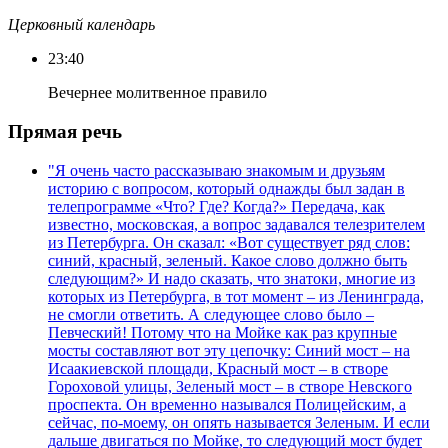
Церковный календарь
23:40
Вечернее молитвенное правило
Прямая речь
"Я очень часто рассказываю знакомым и друзьям
историю с вопросом, который однажды был задан в
телепрограмме «Что? Где? Когда?» Передача, как
известно, московская, а вопрос задавался телезрителем
из Петербурга. Он сказал: «Вот существует ряд слов:
синий, красный, зеленый. Какое слово должно быть
следующим?» И надо сказать, что знатоки, многие из
которых из Петербурга, в тот момент – из Ленинграда,
не смогли ответить. А следующее слово было –
Певческий! Потому что на Мойке как раз крупные
мосты составляют вот эту цепочку: Синий мост – на
Исаакиевской площади, Красный мост – в створе
Гороховой улицы, Зеленый мост – в створе Невского
проспекта. Он временно назывался Полицейским, а
сейчас, по-моему, он опять называется Зеленым. И если
дальше двигаться по Мойке, то следующий мост будет