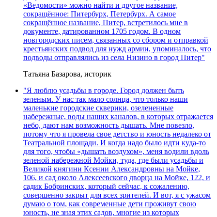
«Ведомости» можно найти и другое название,
сокращённое: Питербурх, Петербурх. А самое
сокращённое название, Питер, встретилось мне в
документе, датированном 1705 годом. В одном
новгородских писем, связанных со сбором и отправкой
крестьянских подвод для нужд армии, упоминалось, что
подводы отправлялись из села Низино в город Питер"
Татьяна Базарова, историк
"Я люблю усадьбы в городе. Город должен быть
зеленым. У нас так мало солнца, что только наши
маленькие городские скверики, озелененные
набережные, воды наших каналов, в которых отражается
небо, дают нам возможность дышать. Мне повезло,
потому что я провела свое детство и юность недалеко от
Театральной площади. И когда надо было идти куда-то
для того, чтобы «дышать воздухом», меня водили вдоль
зеленой набережной Мойки, туда, где были усадьбы и
Великой княгини Ксении Александровны на Мойке,
106, и сад около Алексеевского дворца на Мойке, 122, и
садик Бобринских, который сейчас, к сожалению,
совершенно закрыт для всех зрителей. И вот, я с ужасом
думаю о том, как современные дети проживут свою
юность, не зная этих садов, многие из которых