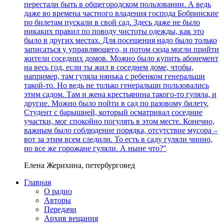
перестали быть в общегородском пользовании. А ведь
даже во времена частного владения господа Бобринские
по билетам пускали в свой сад. Здесь даже не было
никаких правил по поводу чистоты одежды, как это
было в других местах. Для посещения надо было только
записаться у управляющего, и потом сюда могли прийти
жители соседних домов. Можно было купить абонемент
на весь год, если ты жил в соседнем доме, чтобы,
например, там гуляла нянька с ребенком генеральши
такой-то. Но ведь не только генеральши пользовались
этим садом. Там и жена крестьянина такого-то гуляла, и
другие. Можно было пойти в сад по разовому билету.
Студент с барышней, который осматривал соседние
участки, мог спокойно погулять в этом месте. Конечно,
важным было соблюдение порядка, отсутствие мусора –
вот за этим всем следили. То есть в саду гуляли чинно,
но все же горожане гуляли. А ныне что?"
Елена Жерихина, петербурговед
Главная
О радио
Авторы
Передачи
Архив вещания