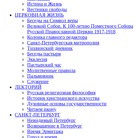
Истина и Жизнь
Вестники свободы
ЦЕРКОВНАЯ ЖИЗНЬ
Беседы на Символ веры
Великий Собор. К 100-летию Поместного Собора
Русской Православной Церкви 1917-1918
Колонка главного редактора
Санкт-Петербургская митрополия
Тихвинский дневник
Беседы пастыря
Экклесия
Пастырский час
Молитвенные правила
Пальмовник
Служение
ЛЕКТОРИЙ
Русская религиозная философия
История христианского искусства
Духовные основы государственности
Читаем икону
САНКТ-ПЕТЕРБУРГ
Невидимый Петербург
Возвращение в Петербург
Время Эрмитажа
Город и время