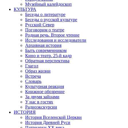
Музейный калейдоскоп
КУЛЬТУРА
Беседы о литературе
Беседы о русской культуре
Русский Север
Поговорим о театре
Родная речь. Второе чтение
Исследования и исследователи
Архивная история
Быть современником
Кино и театр. 25-й кадр
Обратная перспектива
Глагол
Образ жизни
Встреча
Словарь
Культурная реакция
Книжное обозрение
За двумя зайцами
У нас в гостях
Радиоэкскурсии
ИСТОРИЯ
История Вселенской Церкви
История Древней Руси
Патриархи XX века