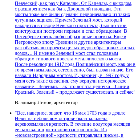
Певческий, как раз у Капеллы. От Капеллы, с выходом,
с расширением как бы к Дворцовой площади. Эти
мосты тоже все были сделаны первоначально из таких
чугунных ящиков. Причем Зеленый мост, который
находится в створе Невского проспекта, был по этой
конструкции построен первым и стал образцовым. В
Петербурге очень любят образцовые проекты. Еще в
Петровскую эпоху Трезини и другие архитекторы
разрабатывали проекты целых рядов образцовых жилых
домов… И именно Зеленый мост стал головным
образцом типового проекта металлического моста.
После революции 1917 года Полицейский мост, как он в
то время назывался, естественно, был назван иначе. Его
назвали Народным мостом. И, наконец, в 1997 году, у
меня есть такие сведения, ему вернули историческое
название – Зеленый. Так что вот эта цепочка – Синий,
Красный, Зеленый – продолжает существовать и сейчас"
Владимир Линов, архитектор
"Все, наверное, знают, что 16 мая 1703 года в дельте
Невы на небольшом острове была заложена
деревоземляная крепость. В течение полутора месяцев
ее называли просто «новозастроенной». Из
«новозастроенной» крепости отправляли письма, в