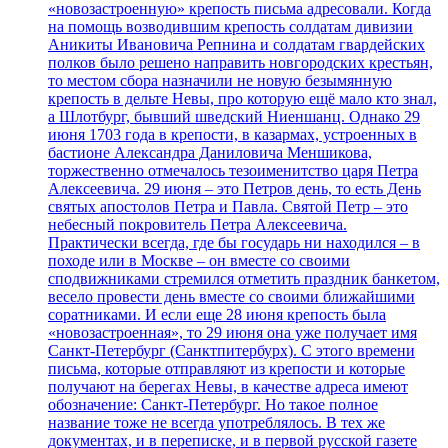
«новозастроенную» крепость письма адресовали. Когда
на помощь возводившим крепость солдатам дивизии
Аникиты Ивановича Репнина и солдатам гвардейских
полков было решено направить новгородских крестьян,
то местом сбора назначили не новую безымянную
крепость в дельте Невы, про которую ещё мало кто знал,
а Шлотбург, бывший шведский Ниеншанц. Однако 29
июня 1703 года в крепости, в казармах, устроенных в
бастионе Александра Даниловича Меншикова,
торжественно отмечалось тезоименитство царя Петра
Алексеевича. 29 июня – это Петров день, то есть День
святых апостолов Петра и Павла. Святой Петр – это
небесный покровитель Петра Алексеевича.
Практически всегда, где бы государь ни находился – в
походе или в Москве – он вместе со своими
сподвижниками стремился отметить праздник банкетом,
весело провести день вместе со своими ближайшими
соратниками. И если еще 28 июня крепость была
«новозастроенная», то 29 июня она уже получает имя
Санкт-Петербург (Санктпитербурх). С этого времени
письма, которые отправляют из крепости и которые
получают на берегах Невы, в качестве адреса имеют
обозначение: Санкт-Петербург. Но такое полное
название тоже не всегда употреблялось. В тех же
документах, и в переписке, и в первой русской газете