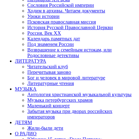
Сословия Российской империи
Ходим в архивы. Читаем документы
Уроки истории
Псковская православная миссия
История Русской Православной Церкви
Россия. Век ХХ
Календарь памятных дат
Под знаменем России
Возвращение к семейным истокам, или
Родословные детективы
ЛИТЕРАТУРА
Читательский клуб
Перечитывая заново
Бог и человек в мировой литературе
Литературные чтения
МУЗЫКА
Антология христианской музыкальной культуры
Музыка петербургских храмов
Маленький концерт
Забытая музыка при дворах российских
императоров
ДЕТЯМ
Жили-были дети
О РАДИО