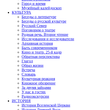
Город и время
Музейный калейдоскоп
КУЛЬТУРА
Беседы о литературе
Беседы о русской культуре
Русский Север
Поговорим о театре
Родная речь. Второе чтение
Исследования и исследователи
Архивная история
Быть современником
Кино и театр. 25-й кадр
Обратная перспектива
Глагол
Образ жизни
Встреча
Словарь
Культурная реакция
Книжное обозрение
За двумя зайцами
У нас в гостях
Радиоэкскурсии
ИСТОРИЯ
История Вселенской Церкви
История Древней Руси