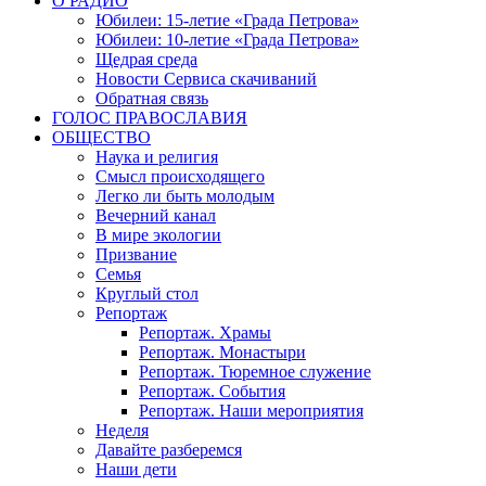
О РАДИО
Юбилеи: 15-летие «Града Петрова»
Юбилеи: 10-летие «Града Петрова»
Щедрая среда
Новости Сервиса скачиваний
Обратная связь
ГОЛОС ПРАВОСЛАВИЯ
ОБЩЕСТВО
Наука и религия
Смысл происходящего
Легко ли быть молодым
Вечерний канал
В мире экологии
Призвание
Семья
Круглый стол
Репортаж
Репортаж. Храмы
Репортаж. Монастыри
Репортаж. Тюремное служение
Репортаж. События
Репортаж. Наши мероприятия
Неделя
Давайте разберемся
Наши дети