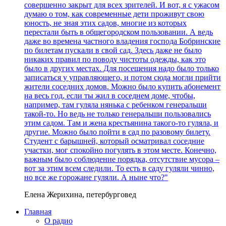
совершенно закрыт для всех зрителей. И вот, я с ужасом
думаю о том, как современные дети проживут свою
юность, не зная этих садов, многие из которых
перестали быть в общегородском пользовании. А ведь
даже во времена частного владения господа Бобринские
по билетам пускали в свой сад. Здесь даже не было
никаких правил по поводу чистоты одежды, как это
было в других местах. Для посещения надо было только
записаться у управляющего, и потом сюда могли прийти
жители соседних домов. Можно было купить абонемент
на весь год, если ты жил в соседнем доме, чтобы,
например, там гуляла нянька с ребенком генеральши
такой-то. Но ведь не только генеральши пользовались
этим садом. Там и жена крестьянина такого-то гуляла, и
другие. Можно было пойти в сад по разовому билету.
Студент с барышней, который осматривал соседние
участки, мог спокойно погулять в этом месте. Конечно,
важным было соблюдение порядка, отсутствие мусора –
вот за этим всем следили. То есть в саду гуляли чинно,
но все же горожане гуляли. А ныне что?"
Елена Жерихина, петербурговед
Главная
О радио