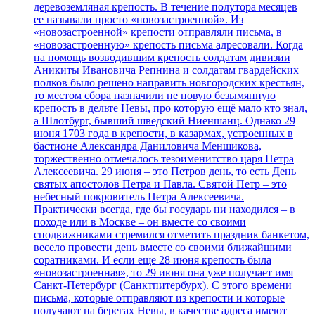
деревоземляная крепость. В течение полутора месяцев
ее называли просто «новозастроенной». Из
«новозастроенной» крепости отправляли письма, в
«новозастроенную» крепость письма адресовали. Когда
на помощь возводившим крепость солдатам дивизии
Аникиты Ивановича Репнина и солдатам гвардейских
полков было решено направить новгородских крестьян,
то местом сбора назначили не новую безымянную
крепость в дельте Невы, про которую ещё мало кто знал,
а Шлотбург, бывший шведский Ниеншанц. Однако 29
июня 1703 года в крепости, в казармах, устроенных в
бастионе Александра Даниловича Меншикова,
торжественно отмечалось тезоименитство царя Петра
Алексеевича. 29 июня – это Петров день, то есть День
святых апостолов Петра и Павла. Святой Петр – это
небесный покровитель Петра Алексеевича.
Практически всегда, где бы государь ни находился – в
походе или в Москве – он вместе со своими
сподвижниками стремился отметить праздник банкетом,
весело провести день вместе со своими ближайшими
соратниками. И если еще 28 июня крепость была
«новозастроенная», то 29 июня она уже получает имя
Санкт-Петербург (Санктпитербурх). С этого времени
письма, которые отправляют из крепости и которые
получают на берегах Невы, в качестве адреса имеют