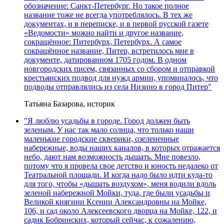
обозначение: Санкт-Петербург. Но такое полное
название тоже не всегда употреблялось. В тех же
документах, и в переписке, и в первой русской газете
«Ведомости» можно найти и другое название,
сокращённое: Питербурх, Петербурх. А самое
сокращённое название, Питер, встретилось мне в
документе, датированном 1705 годом. В одном
новгородских писем, связанных со сбором и отправкой
крестьянских подвод для нужд армии, упоминалось, что
подводы отправлялись из села Низино в город Питер"
Татьяна Базарова, историк
"Я люблю усадьбы в городе. Город должен быть
зеленым. У нас так мало солнца, что только наши
маленькие городские скверики, озелененные
набережные, воды наших каналов, в которых отражается
небо, дают нам возможность дышать. Мне повезло,
потому что я провела свое детство и юность недалеко от
Театральной площади. И когда надо было идти куда-то
для того, чтобы «дышать воздухом», меня водили вдоль
зеленой набережной Мойки, туда, где были усадьбы и
Великой княгини Ксении Александровны на Мойке,
106, и сад около Алексеевского дворца на Мойке, 122, и
садик Бобринских, который сейчас, к сожалению,