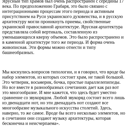
Ярусный тип храмов был очень распространен с середины 17
века. По предположению Грабаря, это было связано с
интеграционными процессам этого периода и активным
присутствием на Руси украинского духовенства, и в русскую
архитектуру могли проникнуть приемы, свойственные
украинской православной архитектуре. Ярусная архитектура
представляла собой вертикаль, составленную из
уменьшающихся кверху объемов. Это было распространено и
в каменной архитектуре того же периода. И форма очень
живописная. Эти формы можно отнести и типу
башнеобразных.
Мы коснулись вопросов типологии, и я говорил, что вроде бы
набор элементов, из которых состоит храм, не такой большой.
Это четверик, восьмерик, бочка, простые параллелепипеды.
Но все вместе в разнообразных сочетаниях дает как раз вот
это многообразие. И мне кажется, что здесь будет уместно
сравнение со звукорядом. Любой звукоряд состоит всего лишь
из двенадцати нот, но эти двенадцать нот создают все
многообразие музыкального искусства столетий. Здесь,
наверно, то же самое. Вроде бы всего несколько элементов, но
в сочетании они создают музыку архитектуры, которая
бесконечна и неисчерпаема».