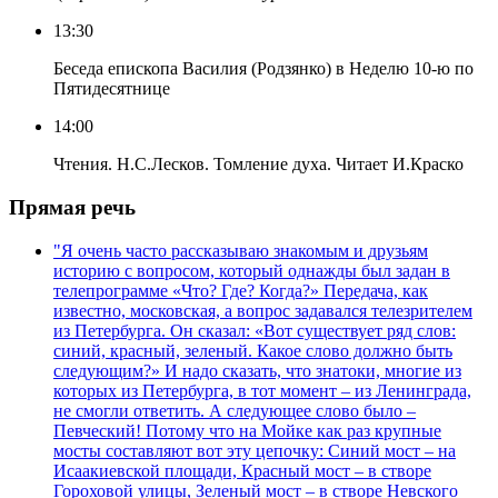
13:30
Беседа епископа Василия (Родзянко) в Неделю 10-ю по
Пятидесятнице
14:00
Чтения. Н.С.Лесков. Томление духа. Читает И.Краско
Прямая речь
"Я очень часто рассказываю знакомым и друзьям
историю с вопросом, который однажды был задан в
телепрограмме «Что? Где? Когда?» Передача, как
известно, московская, а вопрос задавался телезрителем
из Петербурга. Он сказал: «Вот существует ряд слов:
синий, красный, зеленый. Какое слово должно быть
следующим?» И надо сказать, что знатоки, многие из
которых из Петербурга, в тот момент – из Ленинграда,
не смогли ответить. А следующее слово было –
Певческий! Потому что на Мойке как раз крупные
мосты составляют вот эту цепочку: Синий мост – на
Исаакиевской площади, Красный мост – в створе
Гороховой улицы, Зеленый мост – в створе Невского