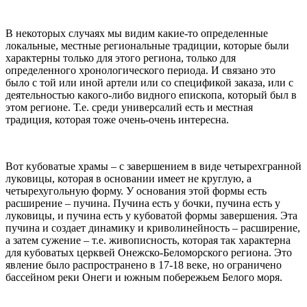
В некоторых случаях мы видим какие-то определенные
локальные, местные региональные традиции, которые были
характерны только для этого региона, только для
определенного хронологического периода. И связано это
было с той или иной артели или со спецификой заказа, или с
деятельностью какого-либо видного епископа, который был в
этом регионе. Т.е. среди универсалий есть и местная
традиция, которая тоже очень-очень интересна.
Вот кубоватые храмы – с завершением в виде четырехгранной
луковицы, которая в основании имеет не круглую, а
четырехугольную форму. У основания этой формы есть
расширение – пучина. Пучина есть у бочки, пучина есть у
луковицы, и пучина есть у кубоватой формы завершения. Эта
пучина и создает динамику и криволинейность – расширение,
а затем сужение – т.е. живописность, которая так характерна
для кубоватых церквей Онежско-Беломорского региона. Это
явление было распространено в 17-18 веке, но ограничено
бассейном реки Онеги и южным побережьем Белого моря.