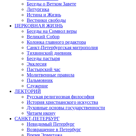
Беседы о Ветхом Завете
Литургика
Истина и Жизнь
Вестники свободы
ЦЕРКОВНАЯ ЖИЗНЬ
Беседы на Символ веры
Великий Собор
Колонка главного редактора
Санкт-Петербургская митрополия
Тихвинский дневник
Беседы пастыря
Экклесия
Пастырский час
Молитвенные правила
Пальмовник
Служение
ЛЕКТОРИЙ
Русская религиозная философия
История христианского искусства
Духовные основы государственности
Читаем икону
САНКТ-ПЕТЕРБУРГ
Невидимый Петербург
Возвращение в Петербург
Время Эрмитажа