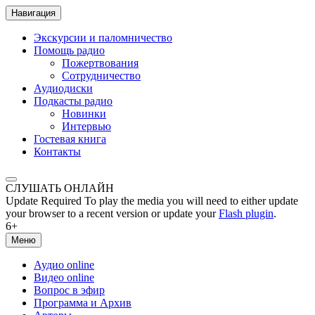
Навигация
Экскурсии и паломничество
Помощь радио
Пожертвования
Сотрудничество
Аудиодиски
Подкасты радио
Новинки
Интервью
Гостевая книга
Контакты
СЛУШАТЬ ОНЛАЙН
Update Required
To play the media you will need to either update
your browser to a recent version or update your
Flash plugin
.
6+
Меню
Аудио online
Видео online
Вопрос в эфир
Программа и Архив