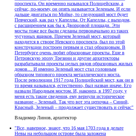
проспекта. Он временно назывался Полицейским, а
сейчас, по-моему, он опять называется Зеленым. И если
дальше двигаться по Мойке, то следующий мост будет
Певческий, как раз у Капеллы. От Капеллы, с выходом,
с расширением как бы к Дворцовой площади. Эти
мосты тоже все были сделаны первоначально из таких
чугунных ящиков. Причем Зеленый мост, который
находится в створе Невского проспекта, был по этой
конструкции построен первым и стал образцовым. В
Петербурге очень любят образцовые проекты. Еще в
Петровскую эпоху Трезини и другие архитекторы
разрабатывали проекты целых рядов образцовых жилых
домов… И именно Зеленый мост стал головным
образцом типового проекта металлического моста.
После революции 1917 года Полицейский мост, как он в
то время назывался, естественно, был назван иначе. Его
назвали Народным мостом. И, наконец, в 1997 году, у
меня есть такие сведения, ему вернули историческое
название – Зеленый. Так что вот эта цепочка – Синий,
Красный, Зеленый – продолжает существовать и сейчас"
Владимир Линов, архитектор
"Все, наверное, знают, что 16 мая 1703 года в дельте
Невы на небольшом острове была заложена