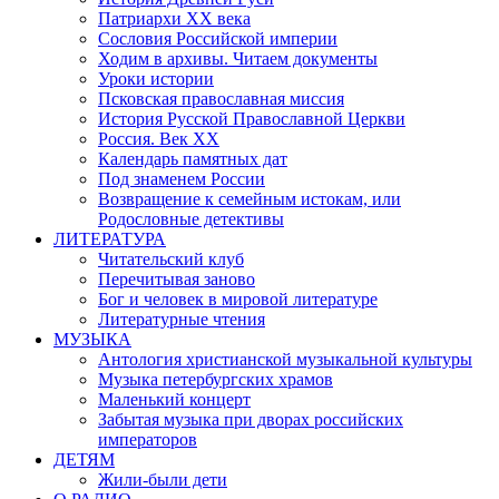
Патриархи XX века
Сословия Российской империи
Ходим в архивы. Читаем документы
Уроки истории
Псковская православная миссия
История Русской Православной Церкви
Россия. Век ХХ
Календарь памятных дат
Под знаменем России
Возвращение к семейным истокам, или
Родословные детективы
ЛИТЕРАТУРА
Читательский клуб
Перечитывая заново
Бог и человек в мировой литературе
Литературные чтения
МУЗЫКА
Антология христианской музыкальной культуры
Музыка петербургских храмов
Маленький концерт
Забытая музыка при дворах российских
императоров
ДЕТЯМ
Жили-были дети