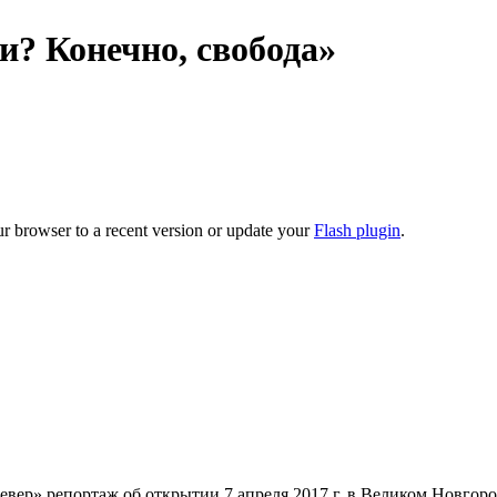
и? Конечно, свобода»
ur browser to a recent version or update your
Flash plugin
.
ер» репортаж об открытии 7 апреля 2017 г. в Великом Новгород