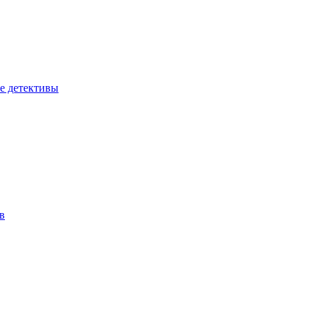
е детективы
в