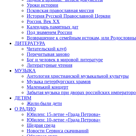
Уроки истории
Псковская православная миссия
История Русской Православной Церкви
Россия. Век ХХ
Календарь памятных дат
Под знаменем России
Возвращение к семейным истокам, или Родословны
ЛИТЕРАТУРА
Читательский клуб
Перечитывая заново
Бог и человек в мировой литературе
Литературные чтения
МУЗЫКА
Антология христианской музыкальной культуры
Музыка петербургских храмов
Маленький концерт
Забытая музыка при дворах российских императоро
ДЕТЯМ
Жили-были дети
О РАДИО
Юбилеи: 15-летие «Града Петрова»
Юбилеи: 10-летие «Града Петрова»
Щедрая среда
Новости Сервиса скачиваний