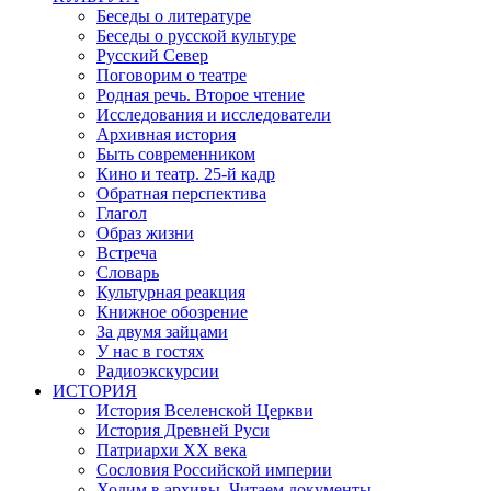
Беседы о литературе
Беседы о русской культуре
Русский Север
Поговорим о театре
Родная речь. Второе чтение
Исследования и исследователи
Архивная история
Быть современником
Кино и театр. 25-й кадр
Обратная перспектива
Глагол
Образ жизни
Встреча
Словарь
Культурная реакция
Книжное обозрение
За двумя зайцами
У нас в гостях
Радиоэкскурсии
ИСТОРИЯ
История Вселенской Церкви
История Древней Руси
Патриархи XX века
Сословия Российской империи
Ходим в архивы. Читаем документы