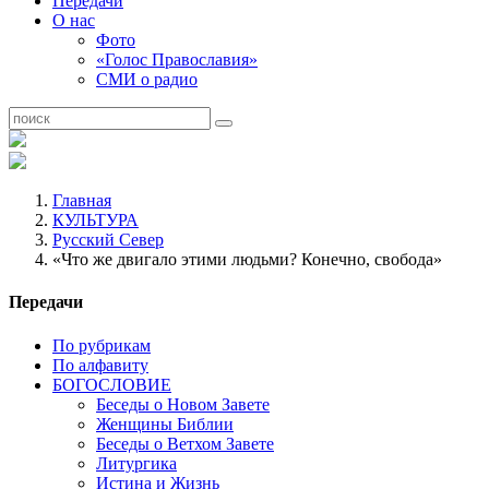
Передачи
О нас
Фото
«Голос Православия»
СМИ о радио
Главная
КУЛЬТУРА
Русский Север
«Что же двигало этими людьми? Конечно, свобода»
Передачи
По рубрикам
По алфавиту
БОГОСЛОВИЕ
Беседы о Новом Завете
Женщины Библии
Беседы о Ветхом Завете
Литургика
Истина и Жизнь