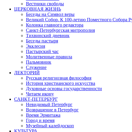
Вестники свободы
ЦЕРКОВНАЯ ЖИЗНЬ
Беседы на Символ веры
Великий Собор. К 100-летию Поместного Собора Р
Колонка главного редактора
Санкт-Петербургская митрополия
Тихвинский дневник
Беседы пастыря
Экклесия
Пастырский час
Молитвенные правила
Пальмовник
Служение
ЛЕКТОРИЙ
Русская религиозная философия
История христианского искусства
Духовные основы государственности
Читаем икону
САНКТ-ПЕТЕРБУРГ
Невидимый Петербург
Возвращение в Петербург
Время Эрмитажа
Город и время
Музейный калейдоскоп
КУЛЬТУРА