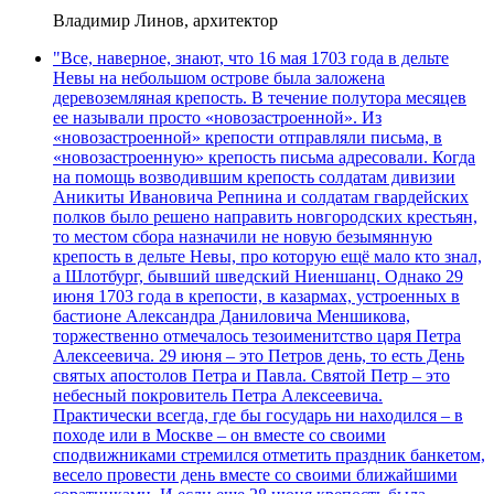
Владимир Линов, архитектор
"Все, наверное, знают, что 16 мая 1703 года в дельте
Невы на небольшом острове была заложена
деревоземляная крепость. В течение полутора месяцев
ее называли просто «новозастроенной». Из
«новозастроенной» крепости отправляли письма, в
«новозастроенную» крепость письма адресовали. Когда
на помощь возводившим крепость солдатам дивизии
Аникиты Ивановича Репнина и солдатам гвардейских
полков было решено направить новгородских крестьян,
то местом сбора назначили не новую безымянную
крепость в дельте Невы, про которую ещё мало кто знал,
а Шлотбург, бывший шведский Ниеншанц. Однако 29
июня 1703 года в крепости, в казармах, устроенных в
бастионе Александра Даниловича Меншикова,
торжественно отмечалось тезоименитство царя Петра
Алексеевича. 29 июня – это Петров день, то есть День
святых апостолов Петра и Павла. Святой Петр – это
небесный покровитель Петра Алексеевича.
Практически всегда, где бы государь ни находился – в
походе или в Москве – он вместе со своими
сподвижниками стремился отметить праздник банкетом,
весело провести день вместе со своими ближайшими