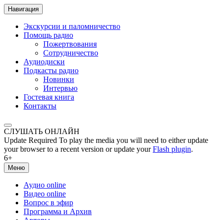
Навигация
Экскурсии и паломничество
Помощь радио
Пожертвования
Сотрудничество
Аудиодиски
Подкасты радио
Новинки
Интервью
Гостевая книга
Контакты
СЛУШАТЬ ОНЛАЙН
Update Required
To play the media you will need to either update
your browser to a recent version or update your
Flash plugin
.
6+
Меню
Аудио online
Видео online
Вопрос в эфир
Программа и Архив