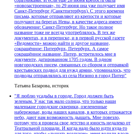
соратниками. И если еще 28 июня крепость была
«новозастроенная», то 29 июня она уже получает имя
Санкт-Петербург (Санктпитербурх). С этого времени
письма, которые отправляют из крепости и которые
получают на берегах Невы, в качестве адреса имеют
обозначение: Санкт-Петербург. Но такое полное
название тоже не всегда употреблялось. В тех же
документах, и в переписке, и в первой русской газете
«Ведомости» можно найти и другое название,
сокращённое: Питербурх, Петербурх. А самое
сокращённое название, Питер, встретилось мне в
документе, датированном 1705 годом. В одном
новгородских писем, связанных со сбором и отправкой
крестьянских подвод для нужд армии, упоминалось, что
подводы отправлялись из села Низино в город Питер"
Татьяна Базарова, историк
"Я люблю усадьбы в городе. Город должен быть
зеленым. У нас так мало солнца, что только наши
маленькие городские скверики, озелененные
набережные, воды наших каналов, в которых отражается
небо, дают нам возможность дышать. Мне повезло,
потому что я провела свое детство и юность недалеко от
Театральной площади. И когда надо было идти куда-то
для того, чтобы «дышать воздухом», меня водили вдоль