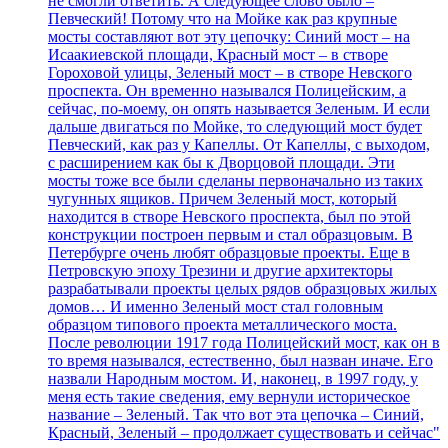
не смогли ответить. А следующее слово было –
Певческий! Потому что на Мойке как раз крупные
мосты составляют вот эту цепочку: Синий мост – на
Исаакиевской площади, Красный мост – в створе
Гороховой улицы, Зеленый мост – в створе Невского
проспекта. Он временно назывался Полицейским, а
сейчас, по-моему, он опять называется Зеленым. И если
дальше двигаться по Мойке, то следующий мост будет
Певческий, как раз у Капеллы. От Капеллы, с выходом,
с расширением как бы к Дворцовой площади. Эти
мосты тоже все были сделаны первоначально из таких
чугунных ящиков. Причем Зеленый мост, который
находится в створе Невского проспекта, был по этой
конструкции построен первым и стал образцовым. В
Петербурге очень любят образцовые проекты. Еще в
Петровскую эпоху Трезини и другие архитекторы
разрабатывали проекты целых рядов образцовых жилых
домов… И именно Зеленый мост стал головным
образцом типового проекта металлического моста.
После революции 1917 года Полицейский мост, как он в
то время назывался, естественно, был назван иначе. Его
назвали Народным мостом. И, наконец, в 1997 году, у
меня есть такие сведения, ему вернули историческое
название – Зеленый. Так что вот эта цепочка – Синий,
Красный, Зеленый – продолжает существовать и сейчас"