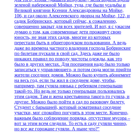
зеленой набережной Мойки, туда, где были усадьбы и
Великой княгини Ксении Александровны на Мойке,
106, и сад около Алексеевского дворца на Мойке, 122, и
садик Бобринских, который сейчас, к сожалению,
совершенно закрыт для всех зрителей. И вот, я с ужасом
думаю о том, как современные дети проживут свою
юность, не зная этих садов, многие из которых
перестали быть в общегородском пользовании. А ведь
даже во времена частного владения господа Бобринские
по билетам пускали в свой сад. Здесь даже не было
никаких правил по поводу чистоты одежды, как это
было в других местах. Для посещения надо было только
записаться у управляющего, и потом сюда могли прийти
жители соседних домов. Можно было купить абонемент
на весь год, если ты жил в соседнем доме, чтобы,
например, там гуляла нянька с ребенком генеральши
такой-то. Но ведь не только генеральши пользовались
этим садом. Там и жена крестьянина такого-то гуляла, и
другие. Можно было пойти в сад по разовому билету.
Студент с барышней, который осматривал соседние
участки, мог спокойно погулять в этом месте. Конечно,
важным было соблюдение порядка, отсутствие мусора –
вот за этим всем следили. То есть в саду гуляли чинно,
но все же горожане гуляли. А ныне что?"