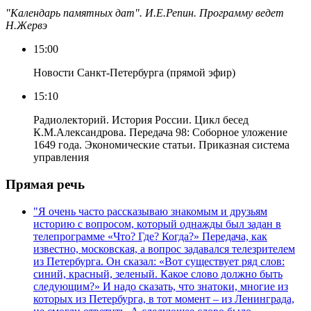
"Календарь памятных дат". И.Е.Репин. Программу ведет
Н.Жервэ
15:00
Новости Санкт-Петербурга (прямой эфир)
15:10
Радиолекторий. История России. Цикл бесед
К.М.Александрова. Передача 98: Соборное уложение
1649 года. Экономические статьи. Приказная система
управления
Прямая речь
"Я очень часто рассказываю знакомым и друзьям
историю с вопросом, который однажды был задан в
телепрограмме «Что? Где? Когда?» Передача, как
известно, московская, а вопрос задавался телезрителем
из Петербурга. Он сказал: «Вот существует ряд слов:
синий, красный, зеленый. Какое слово должно быть
следующим?» И надо сказать, что знатоки, многие из
которых из Петербурга, в тот момент – из Ленинграда,