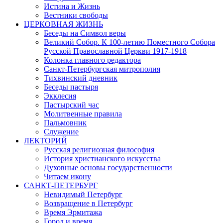
Истина и Жизнь
Вестники свободы
ЦЕРКОВНАЯ ЖИЗНЬ
Беседы на Символ веры
Великий Собор. К 100-летию Поместного Собора
Русской Православной Церкви 1917-1918
Колонка главного редактора
Санкт-Петербургская митрополия
Тихвинский дневник
Беседы пастыря
Экклесия
Пастырский час
Молитвенные правила
Пальмовник
Служение
ЛЕКТОРИЙ
Русская религиозная философия
История христианского искусства
Духовные основы государственности
Читаем икону
САНКТ-ПЕТЕРБУРГ
Невидимый Петербург
Возвращение в Петербург
Время Эрмитажа
Город и время