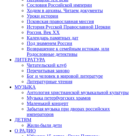
Сословия Российской империи
Ходим в архивы. Читаем документы
Уроки истории
Псковская православная миссия
История Русской Православной Церкви
Россия. Век ХХ
Календарь памятных дат
Под знаменем России
Возвращение к семейным истокам, или
Родословные детективы
ЛИТЕРАТУРА
Читательский клуб
Перечитывая заново
Бог и человек в мировой литературе
Литературные чтения
МУЗЫКА
Антология христианской музыкальной культуры
Музыка петербургских храмов
Маленький концерт
Забытая музыка при дворах российских
императоров
ДЕТЯМ
Жили-были дети
О РАДИО