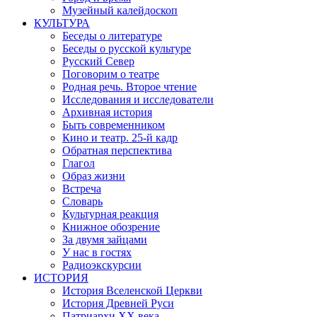
Музейный калейдоскоп
КУЛЬТУРА
Беседы о литературе
Беседы о русской культуре
Русский Север
Поговорим о театре
Родная речь. Второе чтение
Исследования и исследователи
Архивная история
Быть современником
Кино и театр. 25-й кадр
Обратная перспектива
Глагол
Образ жизни
Встреча
Словарь
Культурная реакция
Книжное обозрение
За двумя зайцами
У нас в гостях
Радиоэкскурсии
ИСТОРИЯ
История Вселенской Церкви
История Древней Руси
Патриархи XX века