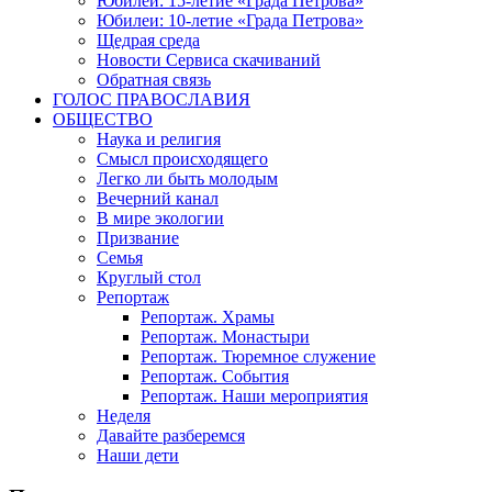
Юбилеи: 15-летие «Града Петрова»
Юбилеи: 10-летие «Града Петрова»
Щедрая среда
Новости Сервиса скачиваний
Обратная связь
ГОЛОС ПРАВОСЛАВИЯ
ОБЩЕСТВО
Наука и религия
Смысл происходящего
Легко ли быть молодым
Вечерний канал
В мире экологии
Призвание
Семья
Круглый стол
Репортаж
Репортаж. Храмы
Репортаж. Монастыри
Репортаж. Тюремное служение
Репортаж. События
Репортаж. Наши мероприятия
Неделя
Давайте разберемся
Наши дети