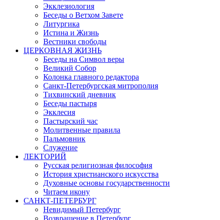
Экклезиология
Беседы о Ветхом Завете
Литургика
Истина и Жизнь
Вестники свободы
ЦЕРКОВНАЯ ЖИЗНЬ
Беседы на Символ веры
Великий Собор
Колонка главного редактора
Санкт-Петербургская митрополия
Тихвинский дневник
Беседы пастыря
Экклесия
Пастырский час
Молитвенные правила
Пальмовник
Служение
ЛЕКТОРИЙ
Русская религиозная философия
История христианского искусства
Духовные основы государственности
Читаем икону
САНКТ-ПЕТЕРБУРГ
Невидимый Петербург
Возвращение в Петербург