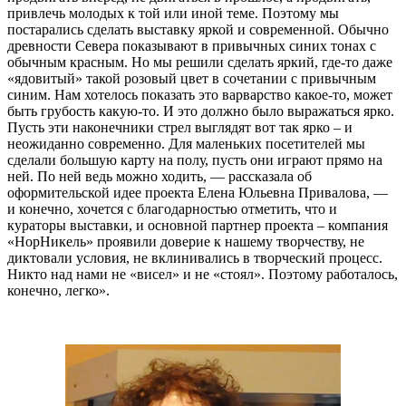
привлечь молодых к той или иной теме. Поэтому мы
постарались сделать выставку яркой и современной. Обычно
древности Севера показывают в привычных синих тонах с
обычным красным. Но мы решили сделать яркий, где-то даже
«ядовитый» такой розовый цвет в сочетании с привычным
синим. Нам хотелось показать это варварство какое-то, может
быть грубость какую-то. И это должно было выражаться ярко.
Пусть эти наконечники стрел выглядят вот так ярко – и
неожиданно современно. Для маленьких посетителей мы
сделали большую карту на полу, пусть они играют прямо на
ней. По ней ведь можно ходить, — рассказала об
оформительской идее проекта Елена Юльевна Привалова, —
и конечно, хочется с благодарностью отметить, что и
кураторы выставки, и основной партнер проекта – компания
«НорНикель» проявили доверие к нашему творчеству, не
диктовали условия, не вклинивались в творческий процесс.
Никто над нами не «висел» и не «стоял». Поэтому работалось,
конечно, легко».