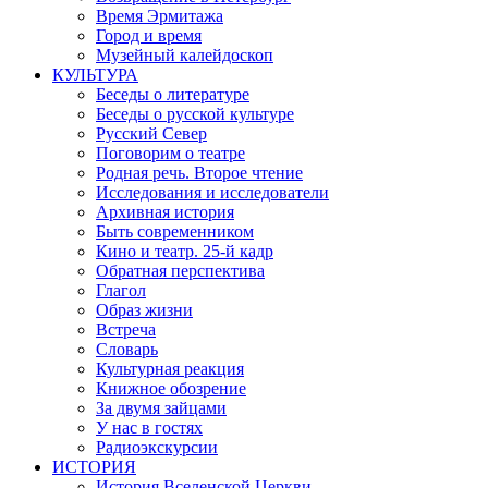
Время Эрмитажа
Город и время
Музейный калейдоскоп
КУЛЬТУРА
Беседы о литературе
Беседы о русской культуре
Русский Север
Поговорим о театре
Родная речь. Второе чтение
Исследования и исследователи
Архивная история
Быть современником
Кино и театр. 25-й кадр
Обратная перспектива
Глагол
Образ жизни
Встреча
Словарь
Культурная реакция
Книжное обозрение
За двумя зайцами
У нас в гостях
Радиоэкскурсии
ИСТОРИЯ
История Вселенской Церкви