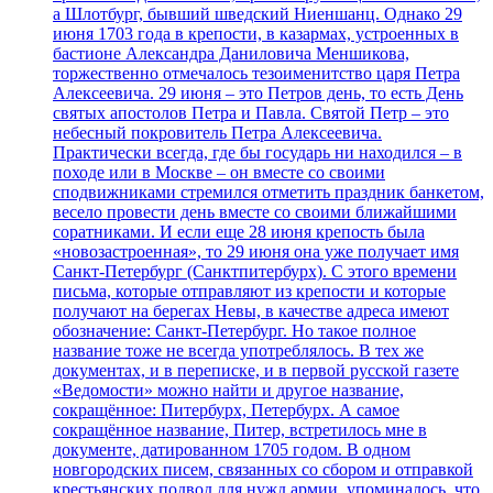
а Шлотбург, бывший шведский Ниеншанц. Однако 29
июня 1703 года в крепости, в казармах, устроенных в
бастионе Александра Даниловича Меншикова,
торжественно отмечалось тезоименитство царя Петра
Алексеевича. 29 июня – это Петров день, то есть День
святых апостолов Петра и Павла. Святой Петр – это
небесный покровитель Петра Алексеевича.
Практически всегда, где бы государь ни находился – в
походе или в Москве – он вместе со своими
сподвижниками стремился отметить праздник банкетом,
весело провести день вместе со своими ближайшими
соратниками. И если еще 28 июня крепость была
«новозастроенная», то 29 июня она уже получает имя
Санкт-Петербург (Санктпитербурх). С этого времени
письма, которые отправляют из крепости и которые
получают на берегах Невы, в качестве адреса имеют
обозначение: Санкт-Петербург. Но такое полное
название тоже не всегда употреблялось. В тех же
документах, и в переписке, и в первой русской газете
«Ведомости» можно найти и другое название,
сокращённое: Питербурх, Петербурх. А самое
сокращённое название, Питер, встретилось мне в
документе, датированном 1705 годом. В одном
новгородских писем, связанных со сбором и отправкой
крестьянских подвод для нужд армии, упоминалось, что