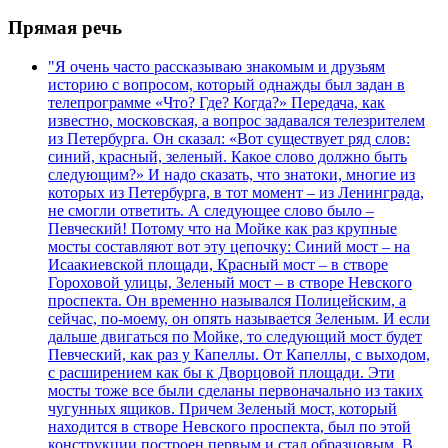
Прямая речь
"Я очень часто рассказываю знакомым и друзьям
историю с вопросом, который однажды был задан в
телепрограмме «Что? Где? Когда?» Передача, как
известно, московская, а вопрос задавался телезрителем
из Петербурга. Он сказал: «Вот существует ряд слов:
синий, красный, зеленый. Какое слово должно быть
следующим?» И надо сказать, что знатоки, многие из
которых из Петербурга, в тот момент – из Ленинграда,
не смогли ответить. А следующее слово было –
Певческий! Потому что на Мойке как раз крупные
мосты составляют вот эту цепочку: Синий мост – на
Исаакиевской площади, Красный мост – в створе
Гороховой улицы, Зеленый мост – в створе Невского
проспекта. Он временно назывался Полицейским, а
сейчас, по-моему, он опять называется Зеленым. И если
дальше двигаться по Мойке, то следующий мост будет
Певческий, как раз у Капеллы. От Капеллы, с выходом,
с расширением как бы к Дворцовой площади. Эти
мосты тоже все были сделаны первоначально из таких
чугунных ящиков. Причем Зеленый мост, который
находится в створе Невского проспекта, был по этой
конструкции построен первым и стал образцовым. В