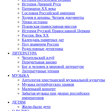
История Древней Руси
Патриархи XX века
Сословия Российской империи
Ходим в архивы. Читаем документы
Уроки истории
Псковская православная миссия
История Русской Православной Церкви
Россия. Век ХХ
Календарь памятных дат
Под знаменем России
Родословные детективы
ЛИТЕРАТУРА
Читательский клуб
Перечитывая заново
Бог и человек в мировой литературе
Литературные чтения
МУЗЫКА
Антология христианской музыкальной культуры
Музыка петербургских храмов
Маленький концерт
Забытая музыка при дворах российских
императоров
ДЕТЯМ
Жили-были дети