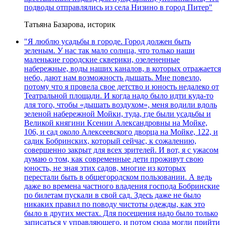
подводы отправлялись из села Низино в город Питер"
Татьяна Базарова, историк
"Я люблю усадьбы в городе. Город должен быть
зеленым. У нас так мало солнца, что только наши
маленькие городские скверики, озелененные
набережные, воды наших каналов, в которых отражается
небо, дают нам возможность дышать. Мне повезло,
потому что я провела свое детство и юность недалеко от
Театральной площади. И когда надо было идти куда-то
для того, чтобы «дышать воздухом», меня водили вдоль
зеленой набережной Мойки, туда, где были усадьбы и
Великой княгини Ксении Александровны на Мойке,
106, и сад около Алексеевского дворца на Мойке, 122, и
садик Бобринских, который сейчас, к сожалению,
совершенно закрыт для всех зрителей. И вот, я с ужасом
думаю о том, как современные дети проживут свою
юность, не зная этих садов, многие из которых
перестали быть в общегородском пользовании. А ведь
даже во времена частного владения господа Бобринские
по билетам пускали в свой сад. Здесь даже не было
никаких правил по поводу чистоты одежды, как это
было в других местах. Для посещения надо было только
записаться у управляющего, и потом сюда могли прийти