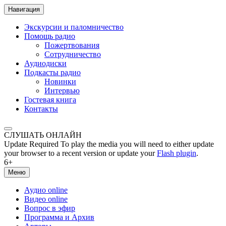
Навигация
Экскурсии и паломничество
Помощь радио
Пожертвования
Сотрудничество
Аудиодиски
Подкасты радио
Новинки
Интервью
Гостевая книга
Контакты
СЛУШАТЬ ОНЛАЙН
Update Required
To play the media you will need to either update
your browser to a recent version or update your
Flash plugin
.
6+
Меню
Аудио online
Видео online
Вопрос в эфир
Программа и Архив