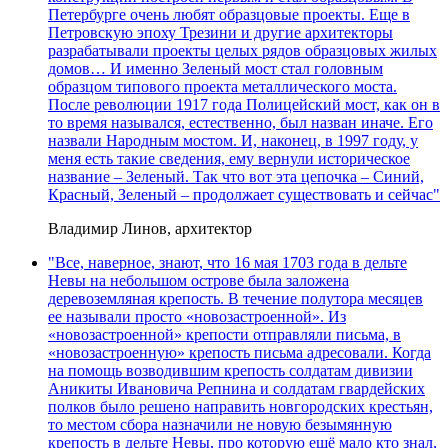
Петербурге очень любят образцовые проекты. Еще в
Петровскую эпоху Трезини и другие архитекторы
разрабатывали проекты целых рядов образцовых жилых
домов… И именно Зеленый мост стал головным
образцом типового проекта металлического моста.
После революции 1917 года Полицейский мост, как он в
то время назывался, естественно, был назван иначе. Его
назвали Народным мостом. И, наконец, в 1997 году, у
меня есть такие сведения, ему вернули историческое
название – Зеленый. Так что вот эта цепочка – Синий,
Красный, Зеленый – продолжает существовать и сейчас"
Владимир Линов, архитектор
"Все, наверное, знают, что 16 мая 1703 года в дельте
Невы на небольшом острове была заложена
деревоземляная крепость. В течение полутора месяцев
ее называли просто «новозастроенной». Из
«новозастроенной» крепости отправляли письма, в
«новозастроенную» крепость письма адресовали. Когда
на помощь возводившим крепость солдатам дивизии
Аникиты Ивановича Репнина и солдатам гвардейских
полков было решено направить новгородских крестьян,
то местом сбора назначили не новую безымянную
крепость в дельте Невы, про которую ещё мало кто знал,