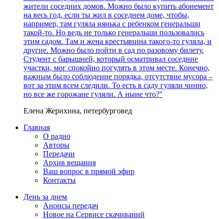
жители соседних домов. Можно было купить абонемент
на весь год, если ты жил в соседнем доме, чтобы,
например, там гуляла нянька с ребенком генеральши
такой-то. Но ведь не только генеральши пользовались
этим садом. Там и жена крестьянина такого-то гуляла, и
другие. Можно было пойти в сад по разовому билету.
Студент с барышней, который осматривал соседние
участки, мог спокойно погулять в этом месте. Конечно,
важным было соблюдение порядка, отсутствие мусора –
вот за этим всем следили. То есть в саду гуляли чинно,
но все же горожане гуляли. А ныне что?"
Елена Жерихина, петербурговед
Главная
О радио
Авторы
Передачи
Архив вещания
Ваш вопрос в прямой эфир
Контакты
День за днем
Анонсы передач
Новое на Сервисе скачиваний