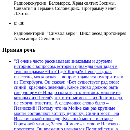
Радиоэкскурсии. Беломорск. Храм святых Зосимы,
Савватия и Германа Соловецких. Программу ведет
Л.Зотова
05:00
Радиолекторий. "Символ веры". Цикл бесед протоиерея
Александра Степанова
Прямая речь
"Я очень часто рассказываю знакомым и друзьям
историю с вопросом, который однажды был задан в
телепрограмме «Что? Где? Когда?» Передача, как
известно, московская, а вопрос задавался телезрителем
из Петербурга. Он сказал: «Вот существует ряд слов:
синий, красный, зеленый. Какое слово должно быть
следующим?» И надо сказать, что знатоки, многие из
которых из Петербурга, в тот момент – из Ленинграда,
не смогли ответить. А следующее слово было –
Певческий! Потому что на Мойке как раз крупные
мосты составляют вот эту цепочку: Синий мост – на
Исаакиевской площади, Красный мост – в створе
Гороховой улицы, Зеленый мост – в створе Невского
проспекта. Он временно назывался Полицейским, а