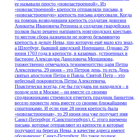
ее называли просто «новозастроенной». Из
«новозастроенной» крепости отправляли письма, в
«новозастроенную» крепость письма адресовали. Когда
на помощь возводившим крепость солдатам дивизии
Аникиты Ивановича Репнина и солдатам гвардейских
полков было решено направить новгородских крестьян,
то местом сбора назначили не новую безымянную
крепость в дельте Невы, про которую ещё мало кто знал,
а Шлотбург, бывший шведский Ниеншанц. Однако 29
июня 1703 года в крепости, в казармах, устроенных в
бастионе Александра Даниловича Меншикова,
торжественно отмечалось тезоименитство царя Петра
Алексеевича. 29 июня – это Петров день, то есть День
святых апостолов Петра и Павла. Святой Петр – это
небесный покровитель Петра Алексеевича.
Практически всегда, где бы государь ни находился – в
походе или в Москве – он вместе со своими
сподвижниками стремился отметить праздник банкетом,
весело провести день вместе со своими ближайшими
соратниками. И если еще 28 июня крепость была
«новозастроенная», то 29 июня она уже получает имя
Санкт-Петербург (Санктпитербурх). С этого времени
письма, которые отправляют из крепости и которые
получают на берегах Невы, в качестве адреса имеют
обозначение: Санкт-Петербург. Но такое полное