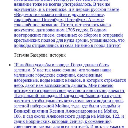
название тоже не всегда употреблялось. В тех же
документах, и в переписке, и в первой русской газете
«Ведомости» можно найти и другое название,
сокращённое: Питербурх, Петербурх. А самое
сокращённое название, Питер, встретилось мне в
документе, датированном 1705 годом. В одном
новгородских писем, связанных со сбором и отправкой
крестьянских подвод для нужд армии, упоминалось, что
подводы отправлялись из села Низино в город Питер"
Татьяна Базарова, историк
"Я люблю усадьбы в городе. Город должен быть
зеленым. У нас так мало солнца, что только наши
маленькие городские скверики, озелененные
набережные, воды наших каналов, в которых отражается
небо, дают нам возможность дышать. Мне повезло,
потому что я провела свое детство и юность недалеко от
Театральной площади. И когда надо было идти куда-то
для того, чтобы «дышать воздухом», меня водили вдоль
зеленой набережной Мойки, туда, где были усадьбы и
Великой княгини Ксении Александровны на Мойке,
106, и сад около Алексеевского дворца на Мойке, 122, и
садик Бобринских, который сейчас, к сожалению,
совершенно закрыт для всех зрителей. И вот, я с ужасом