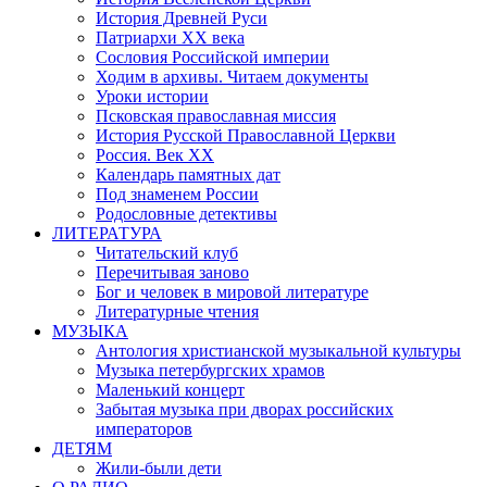
История Древней Руси
Патриархи XX века
Сословия Российской империи
Ходим в архивы. Читаем документы
Уроки истории
Псковская православная миссия
История Русской Православной Церкви
Россия. Век ХХ
Календарь памятных дат
Под знаменем России
Родословные детективы
ЛИТЕРАТУРА
Читательский клуб
Перечитывая заново
Бог и человек в мировой литературе
Литературные чтения
МУЗЫКА
Антология христианской музыкальной культуры
Музыка петербургских храмов
Маленький концерт
Забытая музыка при дворах российских
императоров
ДЕТЯМ
Жили-были дети