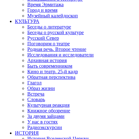
Время Эрмитажа
Город и время
Музейный калейдоскоп
КУЛЬТУРА
Беседы о литературе
Беседы о русской культуре
Русский Север
Поговорим о театре
Родная речь. Второе чтение
Исследования и исследователи
Архивная история
Быть современником
Кино и театр. 25-й кадр
Обратная перспектива
Глагол
Образ жизни
Встреча
Словарь
Культурная реакция
Книжное обозрение
За двумя зайцами
У нас в гостях
Радиоэкскурсии
ИСТОРИЯ
История Вселенской Церкви