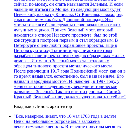
сейчас, по-моему, он опять называется Зеленым. И если
дальше двигаться по Мойке, то следующий мост будет
Певческий, как раз у Капеллы. От Капеллы, с выходом,
с расширением как бы к Дворцовой площади. Эти
мосты тоже все были сделаны первоначально из таких
чугунных ящиков. Причем Зеленый мост, который
находится в створе Невского проспекта, был по этой
конструкции построен первым и стал образцовым. В
Петербурге очень любят образцовые проекты. Еще в
Петровскую эпоху Трезини и другие архитекторы
разрабатывали проекты целых рядов образцовых жилых
домов… И именно Зеленый мост стал головным
образцом типового проекта металлического моста.
После революции 1917 года Полицейский мост, как он в
то время назывался, естественно, был назван иначе. Его
назвали Народным мостом. И, наконец, в 1997 году, у
меня есть такие сведения, ему вернули историческое
название – Зеленый. Так что вот эта цепочка – Синий,
Красный, Зеленый – продолжает существовать и сейчас"
Владимир Линов, архитектор
"Все, наверное, знают, что 16 мая 1703 года в дельте
Невы на небольшом острове была заложена
деревоземляная крепость. В течение полутора месяцев