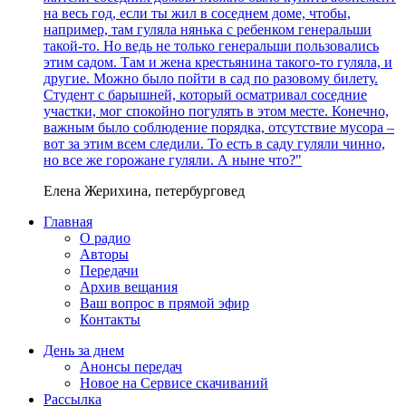
на весь год, если ты жил в соседнем доме, чтобы,
например, там гуляла нянька с ребенком генеральши
такой-то. Но ведь не только генеральши пользовались
этим садом. Там и жена крестьянина такого-то гуляла, и
другие. Можно было пойти в сад по разовому билету.
Студент с барышней, который осматривал соседние
участки, мог спокойно погулять в этом месте. Конечно,
важным было соблюдение порядка, отсутствие мусора –
вот за этим всем следили. То есть в саду гуляли чинно,
но все же горожане гуляли. А ныне что?"
Елена Жерихина, петербурговед
Главная
О радио
Авторы
Передачи
Архив вещания
Ваш вопрос в прямой эфир
Контакты
День за днем
Анонсы передач
Новое на Сервисе скачиваний
Рассылка