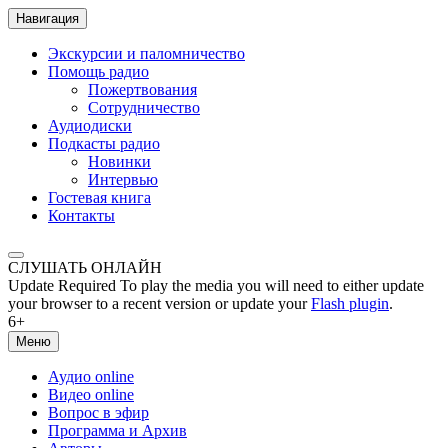
Навигация
Экскурсии и паломничество
Помощь радио
Пожертвования
Сотрудничество
Аудиодиски
Подкасты радио
Новинки
Интервью
Гостевая книга
Контакты
СЛУШАТЬ ОНЛАЙН
Update Required
To play the media you will need to either update
your browser to a recent version or update your
Flash plugin
.
6+
Меню
Аудио online
Видео online
Вопрос в эфир
Программа и Архив