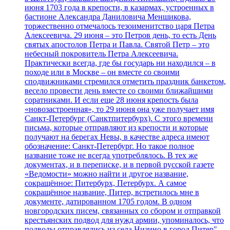
июня 1703 года в крепости, в казармах, устроенных в
бастионе Александра Даниловича Меншикова,
торжественно отмечалось тезоименитство царя Петра
Алексеевича. 29 июня – это Петров день, то есть День
святых апостолов Петра и Павла. Святой Петр – это
небесный покровитель Петра Алексеевича.
Практически всегда, где бы государь ни находился – в
походе или в Москве – он вместе со своими
сподвижниками стремился отметить праздник банкетом,
весело провести день вместе со своими ближайшими
соратниками. И если еще 28 июня крепость была
«новозастроенная», то 29 июня она уже получает имя
Санкт-Петербург (Санктпитербурх). С этого времени
письма, которые отправляют из крепости и которые
получают на берегах Невы, в качестве адреса имеют
обозначение: Санкт-Петербург. Но такое полное
название тоже не всегда употреблялось. В тех же
документах, и в переписке, и в первой русской газете
«Ведомости» можно найти и другое название,
сокращённое: Питербурх, Петербурх. А самое
сокращённое название, Питер, встретилось мне в
документе, датированном 1705 годом. В одном
новгородских писем, связанных со сбором и отправкой
крестьянских подвод для нужд армии, упоминалось, что
подводы отправлялись из села Низино в город Питер"