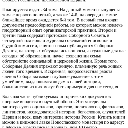
Планируется издать 34 тома. На данный момент выпущены
тома с первого по пятый, а также 14-й, на очереди в самое
ближайшее время ожидается 6-й том. В первый том входят
документы предсоборной работы, из которых можно извлечь
плодотворный опыт организаторской практики. Второй и
третий тома содержат протоколы Соборного Совета, в
четвертый том вошли журналы совещаний епископов и
Судной комиссии, с пятого тома публикуются Соборные
Деяния, на которых обсуждались вопросы, актуальные для нас
сегодня: об образовании, науке, сохранении семьи,
обустройстве социальной и церковной жизни. Кроме того,
Соборные Деяния отражают живую, пламенную речь живых
людей того времени. Искренняя, добросовестная работа
членов Собора вызывает глубокое уважение к этим
умнейшим, выдающимся людям в нашей истории, –
большинство из них могут быть примером для нас сегодня.
Большая часть публикуемых исторических документов
впервые вводится в научный оборот. Эти материалы
заинтересуют социологов, юристов, политологов, филологов,
лингвистов, исследователей истории, богословов, служителей
Церкви и всех, кому интересна история России. Купить книги
можно в книжной лавке Новоспасского монастыря по адресу:
г. Москва, Крестьянская площадь, дом 10 (метро