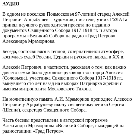
АУДИО
В одном из поселков Подмосковья 97-летний старец Алексей
Петрович Арцыбушев – художник, писатель, узник ГУЛАГа –
принял научного руководителя проекта по изданию
документов Священного Собора 1917-1918 гг. и автора
программы «Великий Собор» на радио «Град Петров»
Александра Мраморнова.
Беседа, состоявшаяся в теплой, созерцательной атмосфере,
коснулась судеб России, Церкви и русского народа в XX в.
Алексей Петрович, в частности, рассказал о том, как важно
для его семьи было духовное руководство старца Алексия
(Соловьева), участника Священного Собора 1917-1918 гг.,
вынувшего сто лет назад на выборах Патриарха жребий с
именем митрополита Московского Тихона.
На молитвенную память А.И. Мраморнов преподнес Алексею
Петровичу Арцыбушеву икону священномученика Сергия
(Шеина), секретаря Священного Собора.
Часть беседы представлена в авторской программе
Александра Мраморнова «Великий Собор», выходящей на
радиостанции «Град Петров».