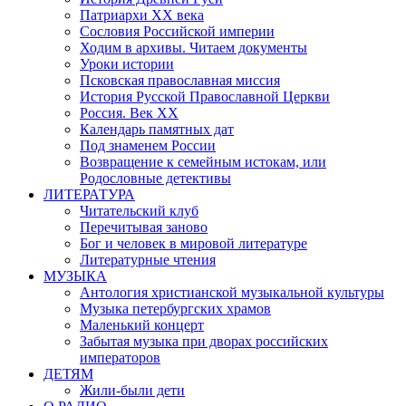
Патриархи XX века
Сословия Российской империи
Ходим в архивы. Читаем документы
Уроки истории
Псковская православная миссия
История Русской Православной Церкви
Россия. Век ХХ
Календарь памятных дат
Под знаменем России
Возвращение к семейным истокам, или
Родословные детективы
ЛИТЕРАТУРА
Читательский клуб
Перечитывая заново
Бог и человек в мировой литературе
Литературные чтения
МУЗЫКА
Антология христианской музыкальной культуры
Музыка петербургских храмов
Маленький концерт
Забытая музыка при дворах российских
императоров
ДЕТЯМ
Жили-были дети