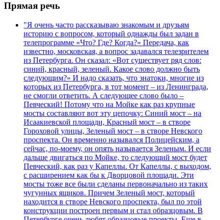
Прямая речь
"Я очень часто рассказываю знакомым и друзьям
историю с вопросом, который однажды был задан в
телепрограмме «Что? Где? Когда?» Передача, как
известно, московская, а вопрос задавался телезрителем
из Петербурга. Он сказал: «Вот существует ряд слов:
синий, красный, зеленый. Какое слово должно быть
следующим?» И надо сказать, что знатоки, многие из
которых из Петербурга, в тот момент – из Ленинграда,
не смогли ответить. А следующее слово было –
Певческий! Потому что на Мойке как раз крупные
мосты составляют вот эту цепочку: Синий мост – на
Исаакиевской площади, Красный мост – в створе
Гороховой улицы, Зеленый мост – в створе Невского
проспекта. Он временно назывался Полицейским, а
сейчас, по-моему, он опять называется Зеленым. И если
дальше двигаться по Мойке, то следующий мост будет
Певческий, как раз у Капеллы. От Капеллы, с выходом,
с расширением как бы к Дворцовой площади. Эти
мосты тоже все были сделаны первоначально из таких
чугунных ящиков. Причем Зеленый мост, который
находится в створе Невского проспекта, был по этой
конструкции построен первым и стал образцовым. В
Петербурге очень любят образцовые проекты. Еще в