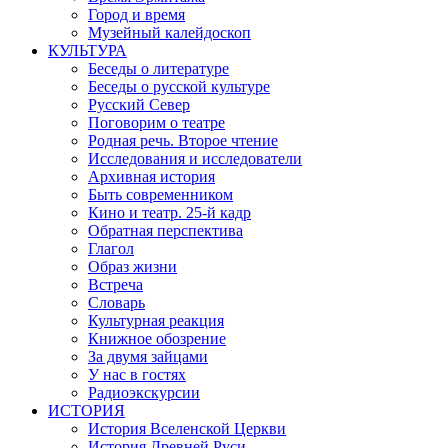
Город и время
Музейный калейдоскоп
КУЛЬТУРА
Беседы о литературе
Беседы о русской культуре
Русский Север
Поговорим о театре
Родная речь. Второе чтение
Исследования и исследователи
Архивная история
Быть современником
Кино и театр. 25-й кадр
Обратная перспектива
Глагол
Образ жизни
Встреча
Словарь
Культурная реакция
Книжное обозрение
За двумя зайцами
У нас в гостях
Радиоэкскурсии
ИСТОРИЯ
История Вселенской Церкви
История Древней Руси