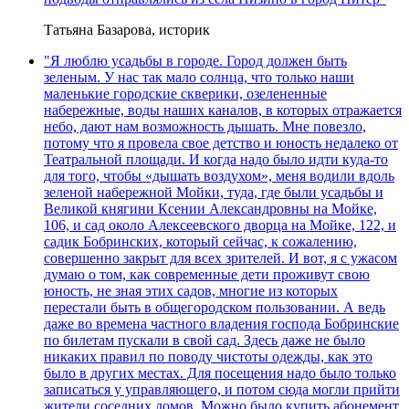
Татьяна Базарова, историк
"Я люблю усадьбы в городе. Город должен быть
зеленым. У нас так мало солнца, что только наши
маленькие городские скверики, озелененные
набережные, воды наших каналов, в которых отражается
небо, дают нам возможность дышать. Мне повезло,
потому что я провела свое детство и юность недалеко от
Театральной площади. И когда надо было идти куда-то
для того, чтобы «дышать воздухом», меня водили вдоль
зеленой набережной Мойки, туда, где были усадьбы и
Великой княгини Ксении Александровны на Мойке,
106, и сад около Алексеевского дворца на Мойке, 122, и
садик Бобринских, который сейчас, к сожалению,
совершенно закрыт для всех зрителей. И вот, я с ужасом
думаю о том, как современные дети проживут свою
юность, не зная этих садов, многие из которых
перестали быть в общегородском пользовании. А ведь
даже во времена частного владения господа Бобринские
по билетам пускали в свой сад. Здесь даже не было
никаких правил по поводу чистоты одежды, как это
было в других местах. Для посещения надо было только
записаться у управляющего, и потом сюда могли прийти
жители соседних домов. Можно было купить абонемент