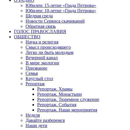
О РАДИО
Юбилеи: 15-летие «Града Петрова»
Юбилеи: 10-летие «Града Петрова»
Щедрая среда
Новости Сервиса скачиваний
Обратная связь
ГОЛОС ПРАВОСЛАВИЯ
ОБЩЕСТВО
Наука и религия
Смысл происходящего
Легко ли быть молодым
Вечерний канал
В мире экологии
Призвание
Семья
Круглый стол
Репортаж
Репортаж. Храмы
Репортаж. Монастыри
Репортаж. Тюремное служение
Репортаж. События
Репортаж. Наши мероприятия
Неделя
Давайте разберемся
Наши дети