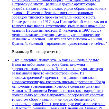
Петровскую эпоху Трезини и другие архитекторы
разрабатывали проекты целых рядов образцовых жилых
домов… И именно Зеленый мост стал головным
образцом типового проекта металлического моста.
После революции 1917 года Полицейский мост, как он в
то время назывался, естественно, был назван иначе. Его
назвали Народным мостом. И, наконец, в 1997 году, у
меня есть такие сведения, ему вернули историческое
название – Зеленый. Так что вот эта цепочка – Синий,
Красный, Зеленый – продолжает существовать и сейчас"
Владимир Линов, архитектор
"Все, наверное, знают, что 16 мая 1703 года в дельте
Невы на небольшом острове была заложена
деревоземляная крепость. В течение полутора месяцев
ее называли просто «новозастроенной». Из
«новозастроенной» крепости отправляли письма, в
«новозастроенную» крепость письма адресовали. Когда
на помощь возводившим крепость солдатам дивизии
Аникиты Ивановича Репнина и солдатам гвардейских
полков было решено направить новгородских крестьян,
то местом сбора назначили не новую безымянную
крепость в дельте Невы, про которую ещё мало кто знал,
а Шлотбург, бывший шведский Ниеншанц. Однако 29