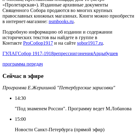
«Пролетарская»). Изданные архивные документы
Священного Собора продаются во многих крупных
православных книжных магазинах. Книги можно приобрести
в интернет-магазине:
nsmbooks.ru
.
Подробную информацию об издании и содержании
исторических текстов вы найдете в группе в
Контакте
ProСобор1917
и на сайте
sobor1917.ru
.
ГУЛАГ
Собор 1917-1918
репрессии
гонения
Арцыбушев
программа передач
Сейчас в эфире
Программа Е.Жерихиной "Петербургские зарисовки"
14:30
"Под знаменем России". Программу ведет М.Лобанова
15:00
Новости Санкт-Петербурга (прямой эфир)