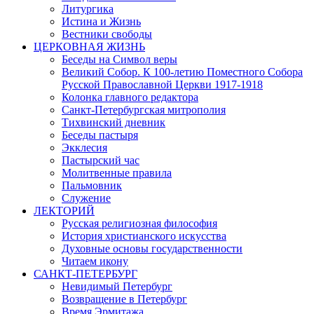
Литургика
Истина и Жизнь
Вестники свободы
ЦЕРКОВНАЯ ЖИЗНЬ
Беседы на Символ веры
Великий Собор. К 100-летию Поместного Собора
Русской Православной Церкви 1917-1918
Колонка главного редактора
Санкт-Петербургская митрополия
Тихвинский дневник
Беседы пастыря
Экклесия
Пастырский час
Молитвенные правила
Пальмовник
Служение
ЛЕКТОРИЙ
Русская религиозная философия
История христианского искусства
Духовные основы государственности
Читаем икону
САНКТ-ПЕТЕРБУРГ
Невидимый Петербург
Возвращение в Петербург
Время Эрмитажа