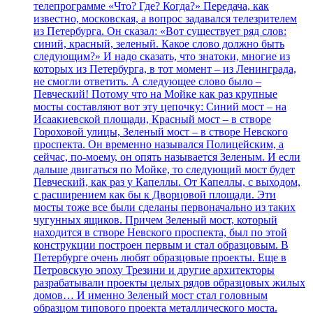
телепрограмме «Что? Где? Когда?» Передача, как
известно, московская, а вопрос задавался телезрителем
из Петербурга. Он сказал: «Вот существует ряд слов:
синий, красный, зеленый. Какое слово должно быть
следующим?» И надо сказать, что знатоки, многие из
которых из Петербурга, в тот момент – из Ленинграда,
не смогли ответить. А следующее слово было –
Певческий! Потому что на Мойке как раз крупные
мосты составляют вот эту цепочку: Синий мост – на
Исаакиевской площади, Красный мост – в створе
Гороховой улицы, Зеленый мост – в створе Невского
проспекта. Он временно назывался Полицейским, а
сейчас, по-моему, он опять называется Зеленым. И если
дальше двигаться по Мойке, то следующий мост будет
Певческий, как раз у Капеллы. От Капеллы, с выходом,
с расширением как бы к Дворцовой площади. Эти
мосты тоже все были сделаны первоначально из таких
чугунных ящиков. Причем Зеленый мост, который
находится в створе Невского проспекта, был по этой
конструкции построен первым и стал образцовым. В
Петербурге очень любят образцовые проекты. Еще в
Петровскую эпоху Трезини и другие архитекторы
разрабатывали проекты целых рядов образцовых жилых
домов… И именно Зеленый мост стал головным
образцом типового проекта металлического моста.