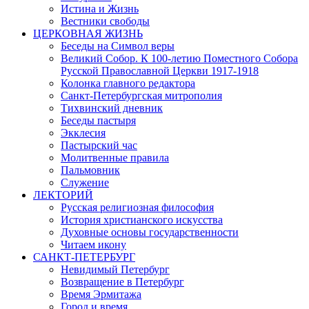
Истина и Жизнь
Вестники свободы
ЦЕРКОВНАЯ ЖИЗНЬ
Беседы на Символ веры
Великий Собор. К 100-летию Поместного Собора
Русской Православной Церкви 1917-1918
Колонка главного редактора
Санкт-Петербургская митрополия
Тихвинский дневник
Беседы пастыря
Экклесия
Пастырский час
Молитвенные правила
Пальмовник
Служение
ЛЕКТОРИЙ
Русская религиозная философия
История христианского искусства
Духовные основы государственности
Читаем икону
САНКТ-ПЕТЕРБУРГ
Невидимый Петербург
Возвращение в Петербург
Время Эрмитажа
Город и время