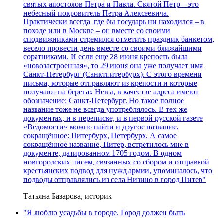
святых апостолов Петра и Павла. Святой Петр – это
небесный покровитель Петра Алексеевича.
Практически всегда, где бы государь ни находился – в
походе или в Москве – он вместе со своими
сподвижниками стремился отметить праздник банкетом,
весело провести день вместе со своими ближайшими
соратниками. И если еще 28 июня крепость была
«новозастроенная», то 29 июня она уже получает имя
Санкт-Петербург (Санктпитербурх). С этого времени
письма, которые отправляют из крепости и которые
получают на берегах Невы, в качестве адреса имеют
обозначение: Санкт-Петербург. Но такое полное
название тоже не всегда употреблялось. В тех же
документах, и в переписке, и в первой русской газете
«Ведомости» можно найти и другое название,
сокращённое: Питербурх, Петербурх. А самое
сокращённое название, Питер, встретилось мне в
документе, датированном 1705 годом. В одном
новгородских писем, связанных со сбором и отправкой
крестьянских подвод для нужд армии, упоминалось, что
подводы отправлялись из села Низино в город Питер"
Татьяна Базарова, историк
"Я люблю усадьбы в городе. Город должен быть