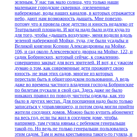
зеленым. У нас так мало солнца, что только наши
маленькие городские скверики, озелененные
набережные, воды наших каналов, в которых отражается
небо, дают нам возможность дышать. Мне повезло,
потому что я провела свое детство и юность недалеко от
Театральной площади. И когда надо было идти куда-то
для того, чтобы «дышать воздухом», меня водили вдоль
зеленой набережной Мойки, туда, где были усадьбы и
Великой княгини Ксении Александровны на Мойке,
106, и сад около Алексеевского дворца на Мойке, 122, и
садик Бобринских, который сейчас, к сожалению,
совершенно закрыт для всех зрителей. И вот, я с ужасом
думаю о том, как современные дети проживут свою
юность, не зная этих садов, многие из которых
перестали быть в общегородском пользовании. А ведь
даже во времена частного владения господа Бобринские
по билетам пускали в свой сад. Здесь даже не было
никаких правил по поводу чистоты одежды, как это
было в других местах. Для посещения надо было только
записаться у управляющего, и потом сюда могли прийти
жители соседних домов. Можно было купить абонемент
на весь год, если ты жил в соседнем доме, чтобы,
например, там гуляла нянька с ребенком генеральши
такой-то. Но ведь не только генеральши пользовались
этим садом. Там и жена крестьянина такого-то гуляла, и