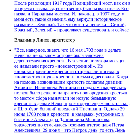
После революции 1917 года Полицейский мост, как он в
то время назывался, естественно, был назван иначе. Его
назвали Народным мостом. И, наконец, в 1997 году, у
меня есть такие сведения, ему вернули историческое
название – Зеленый. Так что вот эта цепочка – Синий,
Красный, Зеленый – продолжает существовать и сейчас"
Владимир Линов, архитектор
"Все, наверное, знают, что 16 мая 1703 года в дельте
Невы на небольшом острове была заложена
деревоземляная крепость. В течение полутора месяцев
ее называли просто «новозастроенной». Из
«новозастроенной» крепости отправляли письма, в
«новозастроенную» крепость письма адресовали. Когда
на помощь возводившим крепость солдатам дивизии
Аникиты Ивановича Репнина и солдатам гвардейских
полков было решено направить новгородских крестьян,
то местом сбора назначили не новую безымянную
крепость в дельте Невы, про которую ещё мало кто знал,
а Шлотбург, бывший шведский Ниеншанц. Однако 29
июня 1703 года в крепости, в казармах, устроенных в
бастионе Александра Даниловича Меншикова,
торжественно отмечалось тезоименитство царя Петра
Алексеевича. 29 июня – это Петров день, то есть День