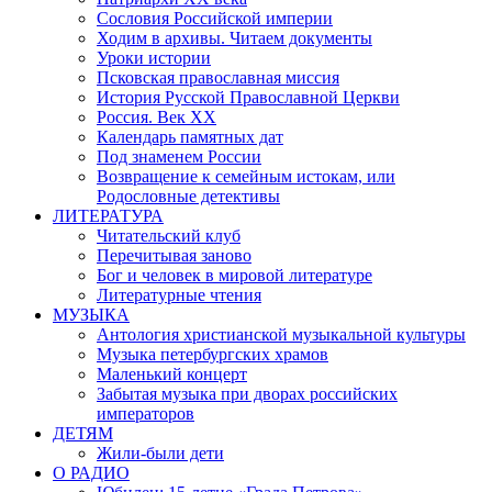
Сословия Российской империи
Ходим в архивы. Читаем документы
Уроки истории
Псковская православная миссия
История Русской Православной Церкви
Россия. Век ХХ
Календарь памятных дат
Под знаменем России
Возвращение к семейным истокам, или
Родословные детективы
ЛИТЕРАТУРА
Читательский клуб
Перечитывая заново
Бог и человек в мировой литературе
Литературные чтения
МУЗЫКА
Антология христианской музыкальной культуры
Музыка петербургских храмов
Маленький концерт
Забытая музыка при дворах российских
императоров
ДЕТЯМ
Жили-были дети
О РАДИО