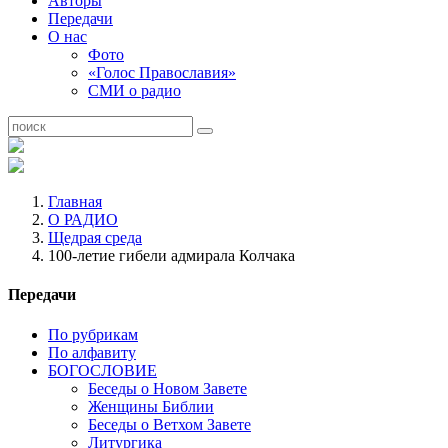
Авторы
Передачи
О нас
Фото
«Голос Православия»
СМИ о радио
Главная
О РАДИО
Щедрая среда
100-летие гибели адмирала Колчака
Передачи
По рубрикам
По алфавиту
БОГОСЛОВИЕ
Беседы о Новом Завете
Женщины Библии
Беседы о Ветхом Завете
Литургика