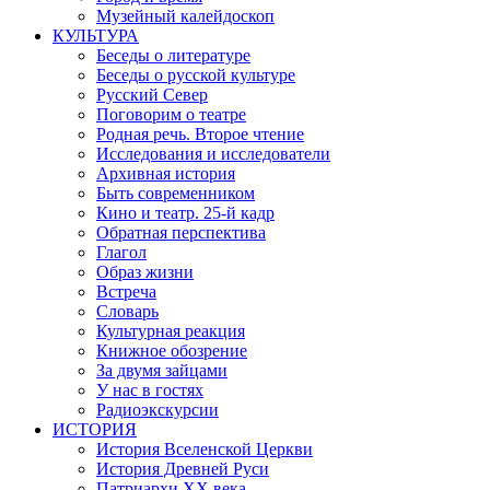
Музейный калейдоскоп
КУЛЬТУРА
Беседы о литературе
Беседы о русской культуре
Русский Север
Поговорим о театре
Родная речь. Второе чтение
Исследования и исследователи
Архивная история
Быть современником
Кино и театр. 25-й кадр
Обратная перспектива
Глагол
Образ жизни
Встреча
Словарь
Культурная реакция
Книжное обозрение
За двумя зайцами
У нас в гостях
Радиоэкскурсии
ИСТОРИЯ
История Вселенской Церкви
История Древней Руси
Патриархи XX века