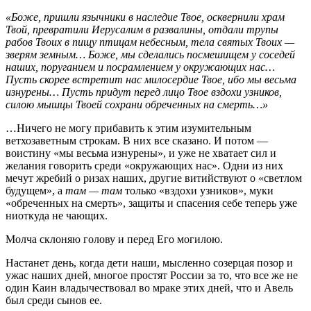
«Боже, пришли язычники в наследие Твое, осквернили храм
Твой, превратили Иерусалим в развалины, отдали трупы
рабов Твоих в пищу птицам небесным, тела святых Твоих —
зверям земным… Боже, мы сделались посмешищем у соседей
наших, поруганием и посрамлением у окружающих нас…
Пусть скорее встретит нас милосердие Твое, ибо мы весьма
изнурены… Пусть придут перед лицо Твое вздохи узников,
силою мышцы Твоей сохрани обреченных на смерть…»
…Ничего не могу прибавить к этим изумительным
ветхозаветным строкам. В них все сказано. И потом —
воистину «мы весьма изнурены», и уже не хватает сил и
желания говорить среди «окружающих нас». Одни из них
мечут жребий о ризах наших, другие витийствуют о «светлом
будущем», а
там — там
только «вздохи узников», муки
«обреченных на смерть», защиты и спасения себе теперь уже
ниоткуда не чающих.
Молча склоняю голову и перед Его могилою.
Настанет день, когда дети наши, мысленно созерцая позор и
ужас наших дней, многое простят России за то, что все же не
один Каин владычествовал во мраке этих дней, что и Авель
был среди сынов ее.