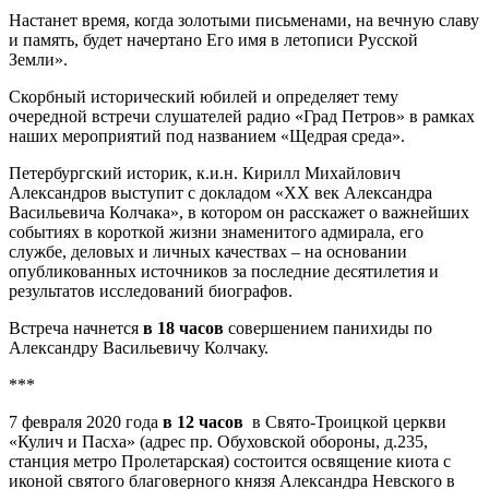
Настанет время, когда золотыми письменами, на вечную славу
и память, будет начертано Его имя в летописи Русской
Земли».
Скорбный исторический юбилей и определяет тему
очередной встречи слушателей радио «Град Петров» в рамках
наших мероприятий под названием «Щедрая среда».
Петербургский историк, к.и.н. Кирилл Михайлович
Александров выступит с докладом «ХХ век Александра
Васильевича Колчака», в котором он расскажет о важнейших
событиях в короткой жизни знаменитого адмирала, его
службе, деловых и личных качествах – на основании
опубликованных источников за последние десятилетия и
результатов исследований биографов.
Встреча начнется
в 18 часов
совершением панихиды по
Александру Васильевичу Колчаку.
***
7 февраля 2020 года
в 12 часов
в Свято-Троицкой церкви
«Кулич и Пасха» (адрес пр. Обуховской обороны, д.235,
станция метро Пролетарская) состоится освящение киота с
иконой святого благоверного князя Александра Невского в