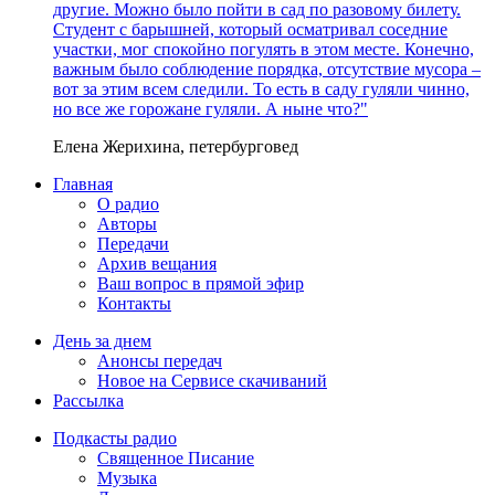
другие. Можно было пойти в сад по разовому билету.
Студент с барышней, который осматривал соседние
участки, мог спокойно погулять в этом месте. Конечно,
важным было соблюдение порядка, отсутствие мусора –
вот за этим всем следили. То есть в саду гуляли чинно,
но все же горожане гуляли. А ныне что?"
Елена Жерихина, петербурговед
Главная
О радио
Авторы
Передачи
Архив вещания
Ваш вопрос в прямой эфир
Контакты
День за днем
Анонсы передач
Новое на Сервисе скачиваний
Рассылка
Подкасты радио
Священное Писание
Музыка