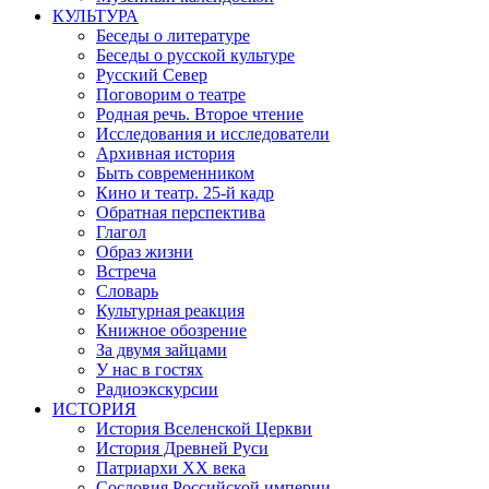
КУЛЬТУРА
Беседы о литературе
Беседы о русской культуре
Русский Север
Поговорим о театре
Родная речь. Второе чтение
Исследования и исследователи
Архивная история
Быть современником
Кино и театр. 25-й кадр
Обратная перспектива
Глагол
Образ жизни
Встреча
Словарь
Культурная реакция
Книжное обозрение
За двумя зайцами
У нас в гостях
Радиоэкскурсии
ИСТОРИЯ
История Вселенской Церкви
История Древней Руси
Патриархи XX века
Сословия Российской империи