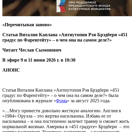
«Перечитывая заново»
Статья Виталия Каплана «Антиутопия Рэя Брэдбери «451
градус по Фаренгейту» – о чем она на самом деле?»
Читает Чеслав Сымонович
В эфире 9 и 11 июня 2026 г. в 10:30
АНОНС
Статья Виталия Каплана «Антиутопия Рэя Брэдбери «451
градус по Фаренгейту» – о чем она на самом деле?» была
опубликована в журнале «
Фома
» за август 2025 года.
«…Могу привести довольно жесткую аналогию. Англия в
«1984» Оруэла – это жертва насильника. Избавь ее от
насильника – и она постепенно залечит травму и сможет жить
нормальной жизнью. Америка в «451 градусе» Брэдбери – это
жертва растлителя. Уничтожь растлителя – а растленность