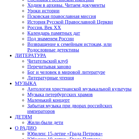
Ходим в архивы. Читаем документы
Уроки истории
Псковская православная миссия
История Русской Православной Церкви
Россия. Век ХХ
Календарь памятных дат
Под знаменем России
Возвращение к семейным истокам, или
Родословные детективы
ЛИТЕРАТУРА
Читательский клуб
Перечитывая заново
Бог и человек в мировой литературе
Литературные чтения
МУЗЫКА
Антология христианской музыкальной культуры
Музыка петербургских храмов
Маленький концерт
Забытая музыка при дворах российских
императоров
ДЕТЯМ
Жили-были дети
О РАДИО
Юбилеи: 15-летие «Града Петрова»