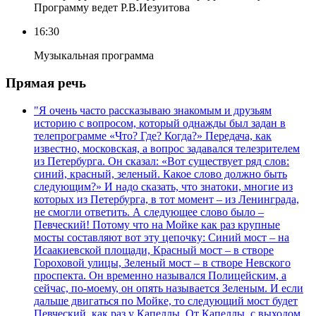
Программу ведет Р.В.Иезуитова
16:30
Музыкальная программа
Прямая речь
"Я очень часто рассказываю знакомым и друзьям
историю с вопросом, который однажды был задан в
телепрограмме «Что? Где? Когда?» Передача, как
известно, московская, а вопрос задавался телезрителем
из Петербурга. Он сказал: «Вот существует ряд слов:
синий, красный, зеленый. Какое слово должно быть
следующим?» И надо сказать, что знатоки, многие из
которых из Петербурга, в тот момент – из Ленинграда,
не смогли ответить. А следующее слово было –
Певческий! Потому что на Мойке как раз крупные
мосты составляют вот эту цепочку: Синий мост – на
Исаакиевской площади, Красный мост – в створе
Гороховой улицы, Зеленый мост – в створе Невского
проспекта. Он временно назывался Полицейским, а
сейчас, по-моему, он опять называется Зеленым. И если
дальше двигаться по Мойке, то следующий мост будет
Певческий, как раз у Капеллы. От Капеллы, с выходом,