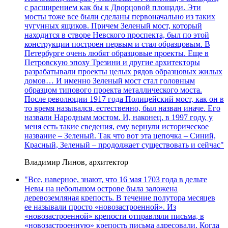
с расширением как бы к Дворцовой площади. Эти
мосты тоже все были сделаны первоначально из таких
чугунных ящиков. Причем Зеленый мост, который
находится в створе Невского проспекта, был по этой
конструкции построен первым и стал образцовым. В
Петербурге очень любят образцовые проекты. Еще в
Петровскую эпоху Трезини и другие архитекторы
разрабатывали проекты целых рядов образцовых жилых
домов… И именно Зеленый мост стал головным
образцом типового проекта металлического моста.
После революции 1917 года Полицейский мост, как он в
то время назывался, естественно, был назван иначе. Его
назвали Народным мостом. И, наконец, в 1997 году, у
меня есть такие сведения, ему вернули историческое
название – Зеленый. Так что вот эта цепочка – Синий,
Красный, Зеленый – продолжает существовать и сейчас"
Владимир Линов, архитектор
"Все, наверное, знают, что 16 мая 1703 года в дельте
Невы на небольшом острове была заложена
деревоземляная крепость. В течение полутора месяцев
ее называли просто «новозастроенной». Из
«новозастроенной» крепости отправляли письма, в
«новозастроенную» крепость письма адресовали. Когда