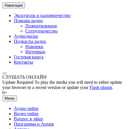
Навигация
Экскурсии и паломничество
Помощь радио
Пожертвования
Сотрудничество
Аудиодиски
Подкасты радио
Новинки
Интервью
Гостевая книга
Контакты
СЛУШАТЬ ОНЛАЙН
Update Required
To play the media you will need to either update
your browser to a recent version or update your
Flash plugin
.
6+
Меню
Аудио online
Видео online
Вопрос в эфир
Программа и Архив