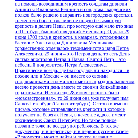
на помощь возводившим крепость солдатам дивизии
Аникиты Ивановича Репнина и солдатам гвардейских
полков было решено направить новгородских крестьян,
то местом сбора назначили не новую безымянную
крепость в дельте Невы, про которую ещё мало кто знал,
а Шлотбург, бывший шведский Ниеншанц. Однако 29
июня 1703 года в крепости, в казармах, устроенных в
бастионе Александра Даниловича Меншикова,
торжественно отмечалось тезоименитство царя Петра
Алексеевича. 29 июня – это Петров день, то есть День
святых апостолов Петра и Павла. Святой Петр – это
небесный покровитель Петра Алексеевича.
Практически всегда, где бы государь ни находился – в
походе или в Москве – он вместе со своими
сподвижниками стремился отметить праздник банкетом,
весело провести день вместе со своими ближайшими
соратниками. И если еще 28 июня крепость была
«новозастроенная», то 29 июня она уже получает имя
Санкт-Петербург (Санктпитербурх). С этого времени
письма, которые отправляют из крепости и которые
получают на берегах Невы, в качестве адреса имеют
обозначение: Санкт-Петербург. Но такое полное
название тоже не всегда употреблялось. В тех же
документах, и в переписке, и в первой русской газете
«Ведомости» можно найти и другое название,