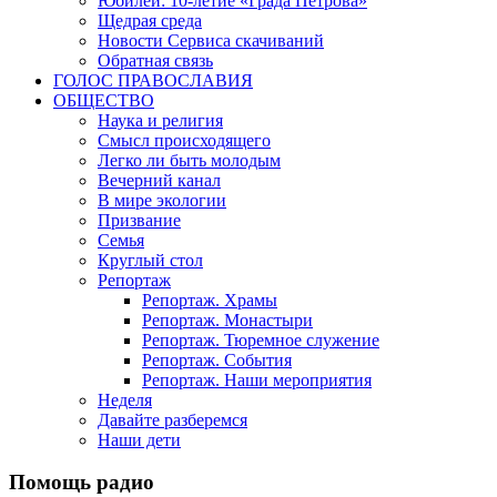
Юбилеи: 10-летие «Града Петрова»
Щедрая среда
Новости Сервиса скачиваний
Обратная связь
ГОЛОС ПРАВОСЛАВИЯ
ОБЩЕСТВО
Наука и религия
Смысл происходящего
Легко ли быть молодым
Вечерний канал
В мире экологии
Призвание
Семья
Круглый стол
Репортаж
Репортаж. Храмы
Репортаж. Монастыри
Репортаж. Тюремное служение
Репортаж. События
Репортаж. Наши мероприятия
Неделя
Давайте разберемся
Наши дети
Помощь радио