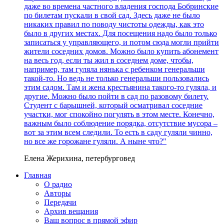
даже во времена частного владения господа Бобринские
по билетам пускали в свой сад. Здесь даже не было
никаких правил по поводу чистоты одежды, как это
было в других местах. Для посещения надо было только
записаться у управляющего, и потом сюда могли прийти
жители соседних домов. Можно было купить абонемент
на весь год, если ты жил в соседнем доме, чтобы,
например, там гуляла нянька с ребенком генеральши
такой-то. Но ведь не только генеральши пользовались
этим садом. Там и жена крестьянина такого-то гуляла, и
другие. Можно было пойти в сад по разовому билету.
Студент с барышней, который осматривал соседние
участки, мог спокойно погулять в этом месте. Конечно,
важным было соблюдение порядка, отсутствие мусора –
вот за этим всем следили. То есть в саду гуляли чинно,
но все же горожане гуляли. А ныне что?"
Елена Жерихина, петербурговед
Главная
О радио
Авторы
Передачи
Архив вещания
Ваш вопрос в прямой эфир