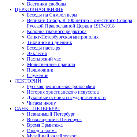
Вестники свободы
ЦЕРКОВНАЯ ЖИЗНЬ
Беседы на Символ веры
Великий Собор. К 100-летию Поместного Собора
Русской Православной Церкви 1917-1918
Колонка главного редактора
Санкт-Петербургская митрополия
Тихвинский дневник
Беседы пастыря
Экклесия
Пастырский час
Молитвенные правила
Пальмовник
Служение
ЛЕКТОРИЙ
Русская религиозная философия
История христианского искусства
Духовные основы государственности
Читаем икону
САНКТ-ПЕТЕРБУРГ
Невидимый Петербург
Возвращение в Петербург
Время Эрмитажа
Город и время
Музейный калейдоскоп