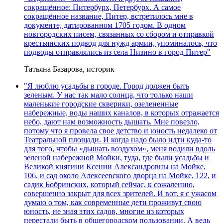
сокращённое: Питербурх, Петербурх. А самое
сокращённое название, Питер, встретилось мне в
документе, датированном 1705 годом. В одном
новгородских писем, связанных со сбором и отправкой
крестьянских подвод для нужд армии, упоминалось, что
подводы отправлялись из села Низино в город Питер"
Татьяна Базарова, историк
"Я люблю усадьбы в городе. Город должен быть
зеленым. У нас так мало солнца, что только наши
маленькие городские скверики, озелененные
набережные, воды наших каналов, в которых отражается
небо, дают нам возможность дышать. Мне повезло,
потому что я провела свое детство и юность недалеко от
Театральной площади. И когда надо было идти куда-то
для того, чтобы «дышать воздухом», меня водили вдоль
зеленой набережной Мойки, туда, где были усадьбы и
Великой княгини Ксении Александровны на Мойке,
106, и сад около Алексеевского дворца на Мойке, 122, и
садик Бобринских, который сейчас, к сожалению,
совершенно закрыт для всех зрителей. И вот, я с ужасом
думаю о том, как современные дети проживут свою
юность, не зная этих садов, многие из которых
перестали быть в общегородском пользовании. А ведь