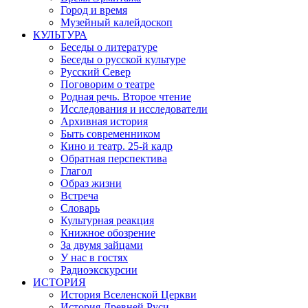
Город и время
Музейный калейдоскоп
КУЛЬТУРА
Беседы о литературе
Беседы о русской культуре
Русский Север
Поговорим о театре
Родная речь. Второе чтение
Исследования и исследователи
Архивная история
Быть современником
Кино и театр. 25-й кадр
Обратная перспектива
Глагол
Образ жизни
Встреча
Словарь
Культурная реакция
Книжное обозрение
За двумя зайцами
У нас в гостях
Радиоэкскурсии
ИСТОРИЯ
История Вселенской Церкви
История Древней Руси