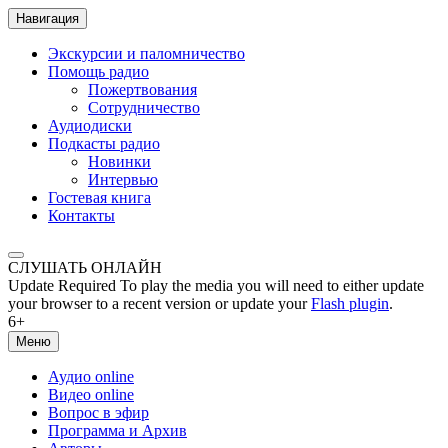
Навигация
Экскурсии и паломничество
Помощь радио
Пожертвования
Сотрудничество
Аудиодиски
Подкасты радио
Новинки
Интервью
Гостевая книга
Контакты
СЛУШАТЬ ОНЛАЙН
Update Required
To play the media you will need to either update
your browser to a recent version or update your
Flash plugin
.
6+
Меню
Аудио online
Видео online
Вопрос в эфир
Программа и Архив