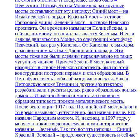
Певческий! Потому что на Мойке как раз крупные
мосты составляют вот эту цепочку: Синий мост – на
Исаакиевской площади, Красный мост – в створе
Гороховой улицы, Зеленый мост – в створе Невского
проспекта. Он временно назывался Полицейским, а
сейчас, по-моему, он опять называется Зеленым. И если
дальше двигаться по Мойке, то следующий мост будет
Певческий, как раз у Капеллы. От Капеллы, с выходом,
с расширением как бы к Дворцовой площади. Эти
мосты тоже все были сделаны первоначально из таких
чугунных ящиков. Причем Зеленый мост, который
находится в створе Невского проспекта, был по этой
конструкции построен первым и стал образцовым. В
Петербурге очень любят образцовые проекты. Еще в
Петровскую эпоху Трезини и другие архитекторы
разрабатывали проекты целых рядов образцовых жилых
домов… И именно Зеленый мост стал головным
образцом типового проекта металлического моста.
После революции 1917 года Полицейский мост, как он в
то время назывался, естественно, был назван иначе. Его
назвали Народным мостом. И, наконец, в 1997 году, у
меня есть такие сведения, ему вернули историческое
название – Зеленый. Так что вот эта цепочка – Синий,
Красный, Зеленый – продолжает существовать и сейчас"