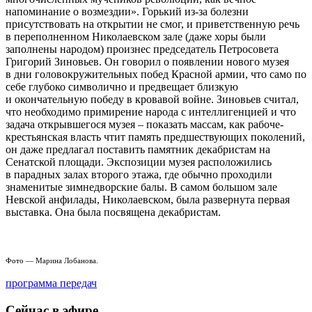
напоминание о возмездии». Горький из-за болезни
присутствовать на открытии не смог, и приветственную речь
в переполненном Николаевском зале (даже хоры были
заполнены народом) произнес председатель Петросовета
Григорий Зиновьев. Он говорил о появлении нового музея
в дни головокружительных побед Красной армии, что само по
себе глубоко символично и предвещает близкую
и окончательную победу в кровавой войне. Зиновьев считал,
что необходимо примирение народа с интеллигенцией и что
задача открывшегося музея – показать массам, как рабоче-
крестьянская власть чтит память предшествующих поколений,
он даже предлагал поставить памятник декабристам на
Сенатской площади. Экспозиции музея расположились
в парадных залах второго этажа, где обычно проходили
знаменитые зимнедворские балы. В самом большом зале
Невской анфилады, Николаевском, была развернута первая
выставка. Она была посвящена декабристам.
Фото — Марина Лобанова.
программа передач
Сейчас в эфире