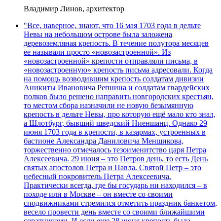
Владимир Линов, архитектор
"Все, наверное, знают, что 16 мая 1703 года в дельте
Невы на небольшом острове была заложена
деревоземляная крепость. В течение полутора месяцев
ее называли просто «новозастроенной». Из
«новозастроенной» крепости отправляли письма, в
«новозастроенную» крепость письма адресовали. Когда
на помощь возводившим крепость солдатам дивизии
Аникиты Ивановича Репнина и солдатам гвардейских
полков было решено направить новгородских крестьян,
то местом сбора назначили не новую безымянную
крепость в дельте Невы, про которую ещё мало кто знал,
а Шлотбург, бывший шведский Ниеншанц. Однако 29
июня 1703 года в крепости, в казармах, устроенных в
бастионе Александра Даниловича Меншикова,
торжественно отмечалось тезоименитство царя Петра
Алексеевича. 29 июня – это Петров день, то есть День
святых апостолов Петра и Павла. Святой Петр – это
небесный покровитель Петра Алексеевича.
Практически всегда, где бы государь ни находился – в
походе или в Москве – он вместе со своими
сподвижниками стремился отметить праздник банкетом,
весело провести день вместе со своими ближайшими
соратниками. И если еще 28 июня крепость была