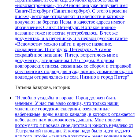
«новозастроенная», то 29 июня она уже получает имя
Санкт-Петербург (Санктпитербурх). С этого времени
письма, которые отправляют из крепости и которые
получают на берегах Невы, в качестве адреса имеют
обозначение: Санкт-Петербург. Но такое полное
название тоже не всегда употреблялось. В тех же
документах, и в переписке, и в первой русской газете
«Ведомости» можно найти и другое название,
сокращённое: Питербурх, Петербурх. А самое
сокращённое название, Питер, встретилось мне в
документе, датированном 1705 годом. В одном
новгородских писем, связанных со сбором и отправкой
крестьянских подвод для нужд армии, упоминалось, что
подводы отправлялись из села Низино в город Питер"
Татьяна Базарова, историк
"Я люблю усадьбы в городе. Город должен быть
зеленым. У нас так мало солнца, что только наши
маленькие городские скверики, озелененные
набережные, воды наших каналов, в которых отражается
небо, дают нам возможность дышать. Мне повезло,
потому что я провела свое детство и юность недалеко от
Театральной площади. И когда надо было идти куда-то
для того, чтобы «дышать воздухом», меня водили вдоль