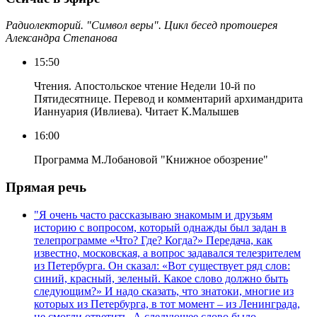
Радиолекторий. "Символ веры". Цикл бесед протоиерея
Александра Степанова
15:50
Чтения. Апостольское чтение Недели 10-й по
Пятидесятнице. Перевод и комментарий архимандрита
Ианнуария (Ивлиева). Читает К.Малышев
16:00
Программа М.Лобановой "Книжное обозрение"
Прямая речь
"Я очень часто рассказываю знакомым и друзьям
историю с вопросом, который однажды был задан в
телепрограмме «Что? Где? Когда?» Передача, как
известно, московская, а вопрос задавался телезрителем
из Петербурга. Он сказал: «Вот существует ряд слов:
синий, красный, зеленый. Какое слово должно быть
следующим?» И надо сказать, что знатоки, многие из
которых из Петербурга, в тот момент – из Ленинграда,
не смогли ответить. А следующее слово было –