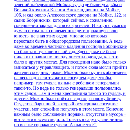
зеленой набережной Мойки, туда, где были усадьбы и
Великой княгини Ксении Александровны на Мойке,
106, и сад около Алексеевского дворца на Мойке, 122, и
садик Бобринских, который сейчас, к сожалению,
совершенно закрыт для всех зрителей. И вот, я с ужасом
думаю о том, как современные дети проживут свою
юность, не зная этих садов, многие из которых
перестали быть в общегородском пользовании. А ведь
даже во времена частного владения господа Бобринские
по билетам пускали в свой сад. Здесь даже не было
никаких правил по поводу чистоты одежды, как это
было в других местах. Для посещения надо было только
записаться у управляющего, и потом сюда могли прийти
жители соседних домов. Можно было купить абонемент
на весь год, если ты жил в соседнем доме, чтобы,
например, там гуляла нянька с ребенком генеральши
такой-то. Но ведь не только генеральши пользовались
этим садом. Там и жена крестьянина такого-то гуляла, и
другие. Можно было пойти в сад по разовому билету.
Студент с барышней, который осматривал соседние
участки, мог спокойно погулять в этом месте. Конечно,
важным было соблюдение порядка, отсутствие мусора –
вот за этим всем следили. То есть в саду гуляли чинно,
но все же горожане гуляли. А ныне что?"