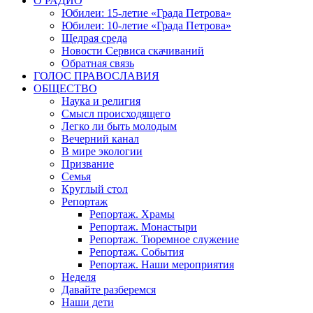
О РАДИО
Юбилеи: 15-летие «Града Петрова»
Юбилеи: 10-летие «Града Петрова»
Щедрая среда
Новости Сервиса скачиваний
Обратная связь
ГОЛОС ПРАВОСЛАВИЯ
ОБЩЕСТВО
Наука и религия
Смысл происходящего
Легко ли быть молодым
Вечерний канал
В мире экологии
Призвание
Семья
Круглый стол
Репортаж
Репортаж. Храмы
Репортаж. Монастыри
Репортаж. Тюремное служение
Репортаж. События
Репортаж. Наши мероприятия
Неделя
Давайте разберемся
Наши дети