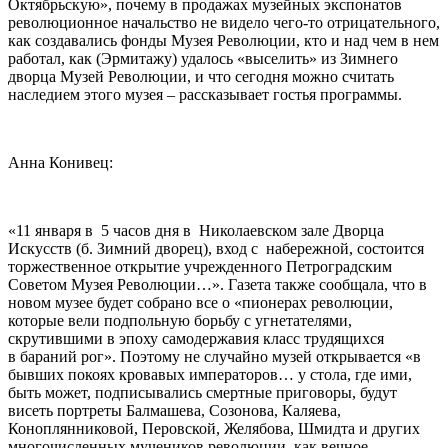
Октябрьскую», почему в продажах музейных экспонатов
революционное начальство не видело чего-то отрицательного,
как создавались фонды Музея Революции, кто и над чем в нем
работал, как (Эрмитажу) удалось «выселить» из Зимнего
дворца Музей Революции, и что сегодня можно считать
наследием этого музея – рассказывает гостья программы.
Анна Конивец:
«11 января в 5 часов дня в Николаевском зале Дворца
Искусств (б. Зимний дворец), вход с набережной, состоится
торжественное открытие учрежденного Петроградским
Советом Музея Революции…». Газета также сообщала, что в
новом музее будет собрано все о «пионерах революции,
которые вели подпольную борьбу с угнетателями,
скрутившими в эпоху самодержавия класс трудящихся
в бараний рог». Поэтому не случайно музей открывается «в
бывших покоях кровавых императоров… у стола, где ими,
быть может, подписывались смертные приговоры, будут
висеть портреты Балмашева, Созонова, Каляева,
Коноплянниковой, Перовской, Желябова, Шмидта и других
многочисленных мучеников революции, как вечное