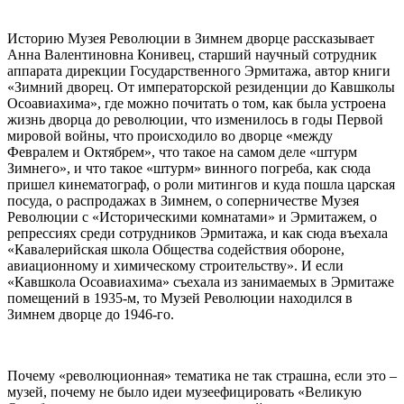
Историю Музея Революции в Зимнем дворце рассказывает
Анна Валентиновна Конивец, старший научный сотрудник
аппарата дирекции Государственного Эрмитажа, автор книги
«Зимний дворец. От императорской резиденции до Кавшколы
Осоавиахима», где можно почитать о том, как была устроена
жизнь дворца до революции, что изменилось в годы Первой
мировой войны, что происходило во дворце «между
Февралем и Октябрем», что такое на самом деле «штурм
Зимнего», и что такое «штурм» винного погреба, как сюда
пришел кинематограф, о роли митингов и куда пошла царская
посуда, о распродажах в Зимнем, о соперничестве Музея
Революции с «Историческими комнатами» и Эрмитажем, о
репрессиях среди сотрудников Эрмитажа, и как сюда въехала
«Кавалерийская школа Общества содействия обороне,
авиационному и химическому строительству». И если
«Кавшкола Осоавиахима» съехала из занимаемых в Эрмитаже
помещений в 1935-м, то Музей Революции находился в
Зимнем дворце до 1946-го.
Почему «революционная» тематика не так страшна, если это –
музей, почему не было идеи музеефицировать «Великую