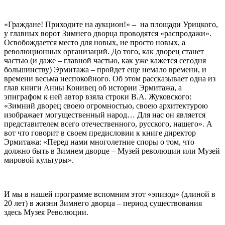
«Граждане! Приходите на аукцион!» – на площади Урицкого,
у главных ворот Зимнего дворца проводятся «распродажи».
Освобождается место для новых, не просто новых, а
революционных организаций. До того, как дворец станет
частью (и даже – главной частью, как уже кажется сегодня
большинству) Эрмитажа – пройдет еще немало времени, и
времени весьма неспокойного. Об этом рассказывает одна из
глав книги Анны Конивец об истории Эрмитажа, а
эпиграфом к ней автор взяла строки В.А. Жуковского:
«Зимний дворец своею огромностью, своею архитектурою
изображает могущественный народ… Для нас он является
представителем всего отечественного, русского, нашего». А
вот что говорит в своем предисловии к книге директор
Эрмитажа: «Перед нами многолетние споры о том, что
должно быть в Зимнем дворце – Музей революции или Музей
мировой культуры».
И мы в нашей программе вспомним этот «эпизод» (длиной в
20 лет) в жизни Зимнего дворца – период существования
здесь Музея Революции.