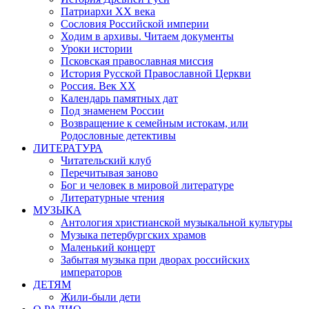
Патриархи XX века
Сословия Российской империи
Ходим в архивы. Читаем документы
Уроки истории
Псковская православная миссия
История Русской Православной Церкви
Россия. Век ХХ
Календарь памятных дат
Под знаменем России
Возвращение к семейным истокам, или
Родословные детективы
ЛИТЕРАТУРА
Читательский клуб
Перечитывая заново
Бог и человек в мировой литературе
Литературные чтения
МУЗЫКА
Антология христианской музыкальной культуры
Музыка петербургских храмов
Маленький концерт
Забытая музыка при дворах российских
императоров
ДЕТЯМ
Жили-были дети