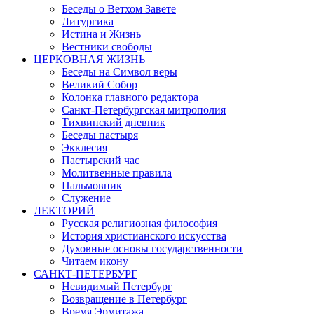
Беседы о Ветхом Завете
Литургика
Истина и Жизнь
Вестники свободы
ЦЕРКОВНАЯ ЖИЗНЬ
Беседы на Символ веры
Великий Собор
Колонка главного редактора
Санкт-Петербургская митрополия
Тихвинский дневник
Беседы пастыря
Экклесия
Пастырский час
Молитвенные правила
Пальмовник
Служение
ЛЕКТОРИЙ
Русская религиозная философия
История христианского искусства
Духовные основы государственности
Читаем икону
САНКТ-ПЕТЕРБУРГ
Невидимый Петербург
Возвращение в Петербург
Время Эрмитажа