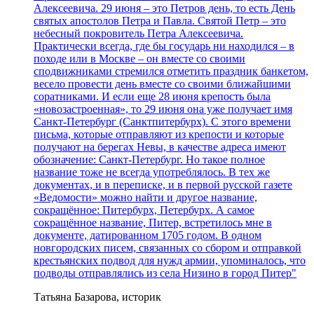
Алексеевича. 29 июня – это Петров день, то есть День
святых апостолов Петра и Павла. Святой Петр – это
небесный покровитель Петра Алексеевича.
Практически всегда, где бы государь ни находился – в
походе или в Москве – он вместе со своими
сподвижниками стремился отметить праздник банкетом,
весело провести день вместе со своими ближайшими
соратниками. И если еще 28 июня крепость была
«новозастроенная», то 29 июня она уже получает имя
Санкт-Петербург (Санктпитербурх). С этого времени
письма, которые отправляют из крепости и которые
получают на берегах Невы, в качестве адреса имеют
обозначение: Санкт-Петербург. Но такое полное
название тоже не всегда употреблялось. В тех же
документах, и в переписке, и в первой русской газете
«Ведомости» можно найти и другое название,
сокращённое: Питербурх, Петербурх. А самое
сокращённое название, Питер, встретилось мне в
документе, датированном 1705 годом. В одном
новгородских писем, связанных со сбором и отправкой
крестьянских подвод для нужд армии, упоминалось, что
подводы отправлялись из села Низино в город Питер"
Татьяна Базарова, историк