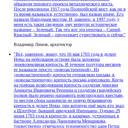
образцом типового проекта металлического моста.
После революции 1917 года Полицейский мост, как он в
то время назывался, естественно, был назван иначе. Его
назвали Народным мостом. И, наконец, в 1997 году, у
меня есть такие сведения, ему вернули историческое
название – Зеленый. Так что вот эта цепочка – Синий,
Красный, Зеленый – продолжает существовать и сейчас"
Владимир Линов, архитектор
"Все, наверное, знают, что 16 мая 1703 года в дельте
Невы на небольшом острове была заложена
деревоземляная крепость. В течение полутора месяцев
ее называли просто «новозастроенной». Из
«новозастроенной» крепости отправляли письма, в
«новозастроенную» крепость письма адресовали. Когда
на помощь возводившим крепость солдатам дивизии
Аникиты Ивановича Репнина и солдатам гвардейских
полков было решено направить новгородских крестьян,
то местом сбора назначили не новую безымянную
крепость в дельте Невы, про которую ещё мало кто знал,
а Шлотбург, бывший шведский Ниеншанц. Однако 29
июня 1703 года в крепости, в казармах, устроенных в
бастионе Александра Даниловича Меншикова,
торжественно отмечалось тезоименитство царя Петра