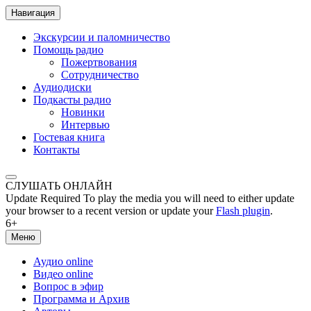
Навигация
Экскурсии и паломничество
Помощь радио
Пожертвования
Сотрудничество
Аудиодиски
Подкасты радио
Новинки
Интервью
Гостевая книга
Контакты
СЛУШАТЬ ОНЛАЙН
Update Required
To play the media you will need to either update
your browser to a recent version or update your
Flash plugin
.
6+
Меню
Аудио online
Видео online
Вопрос в эфир
Программа и Архив