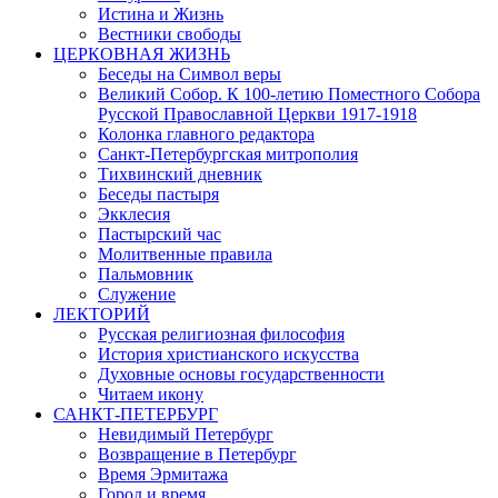
Истина и Жизнь
Вестники свободы
ЦЕРКОВНАЯ ЖИЗНЬ
Беседы на Символ веры
Великий Собор. К 100-летию Поместного Собора
Русской Православной Церкви 1917-1918
Колонка главного редактора
Санкт-Петербургская митрополия
Тихвинский дневник
Беседы пастыря
Экклесия
Пастырский час
Молитвенные правила
Пальмовник
Служение
ЛЕКТОРИЙ
Русская религиозная философия
История христианского искусства
Духовные основы государственности
Читаем икону
САНКТ-ПЕТЕРБУРГ
Невидимый Петербург
Возвращение в Петербург
Время Эрмитажа
Город и время