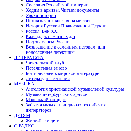
Сословия Российской империи
Ходим в архивы. Читаем документы
Уроки истории
Псковская православная миссия
История Русской Православной Церкви
Россия. Век ХХ
Календарь памятных дат
Под знаменем России
Возвращение к семейным истокам, или
Родословные детективы
ЛИТЕРАТУРА
Читательский клуб
Перечитывая заново
Бог и человек в мировой литературе
Литературные чтения
МУЗЫКА
Антология христианской музыкальной культуры
Музыка петербургских храмов
Маленький концерт
Забытая музыка при дворах российских
императоров
ДЕТЯМ
Жили-были дети
О РАДИО