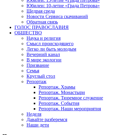
Юбилеи: 15-летие «Града Петрова»
Юбилеи: 10-летие «Града Петрова»
Щедрая среда
Новости Сервиса скачиваний
Обратная связь
ГОЛОС ПРАВОСЛАВИЯ
ОБЩЕСТВО
Наука и религия
Смысл происходящего
Легко ли быть молодым
Вечерний канал
В мире экологии
Призвание
Семья
Круглый стол
Репортаж
Репортаж. Храмы
Репортаж. Монастыри
Репортаж. Тюремное служение
Репортаж. События
Репортаж. Наши мероприятия
Неделя
Давайте разберемся
Наши дети