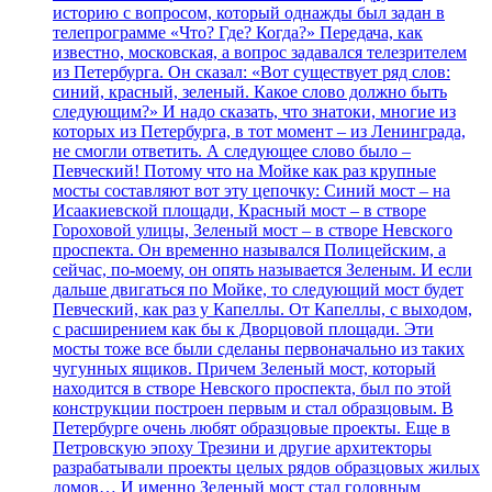
историю с вопросом, который однажды был задан в
телепрограмме «Что? Где? Когда?» Передача, как
известно, московская, а вопрос задавался телезрителем
из Петербурга. Он сказал: «Вот существует ряд слов:
синий, красный, зеленый. Какое слово должно быть
следующим?» И надо сказать, что знатоки, многие из
которых из Петербурга, в тот момент – из Ленинграда,
не смогли ответить. А следующее слово было –
Певческий! Потому что на Мойке как раз крупные
мосты составляют вот эту цепочку: Синий мост – на
Исаакиевской площади, Красный мост – в створе
Гороховой улицы, Зеленый мост – в створе Невского
проспекта. Он временно назывался Полицейским, а
сейчас, по-моему, он опять называется Зеленым. И если
дальше двигаться по Мойке, то следующий мост будет
Певческий, как раз у Капеллы. От Капеллы, с выходом,
с расширением как бы к Дворцовой площади. Эти
мосты тоже все были сделаны первоначально из таких
чугунных ящиков. Причем Зеленый мост, который
находится в створе Невского проспекта, был по этой
конструкции построен первым и стал образцовым. В
Петербурге очень любят образцовые проекты. Еще в
Петровскую эпоху Трезини и другие архитекторы
разрабатывали проекты целых рядов образцовых жилых
домов… И именно Зеленый мост стал головным