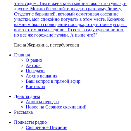
этим садом. Там и жена крестьянина такого-то гуляла, и
другие. Можно было пойти в сад по разовому билету.
Студент с барышней, который осматривал соседние
участки, мог спокойно погулять в этом месте. Конечно,
важным было соблюдение порядка, отсутствие мусора –
вот за этим всем следили. То есть в саду гуляли чинно,
но все же горожане гуляли. А ныне что?"
Елена Жерихина, петербурговед
Главная
О радио
Авторы
Передачи
Архив вещания
Ваш вопрос в прямой эфир
Контакты
День за днем
Анонсы передач
Новое на Сервисе скачиваний
Рассылка
Подкасты радио
Священное Писание