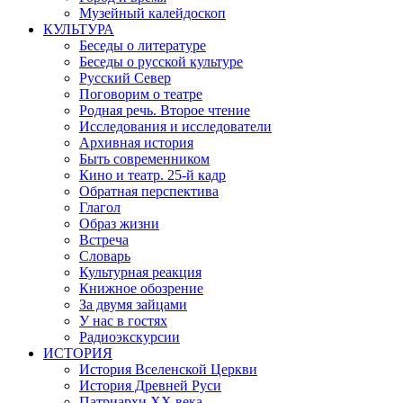
Музейный калейдоскоп
КУЛЬТУРА
Беседы о литературе
Беседы о русской культуре
Русский Север
Поговорим о театре
Родная речь. Второе чтение
Исследования и исследователи
Архивная история
Быть современником
Кино и театр. 25-й кадр
Обратная перспектива
Глагол
Образ жизни
Встреча
Словарь
Культурная реакция
Книжное обозрение
За двумя зайцами
У нас в гостях
Радиоэкскурсии
ИСТОРИЯ
История Вселенской Церкви
История Древней Руси
Патриархи XX века