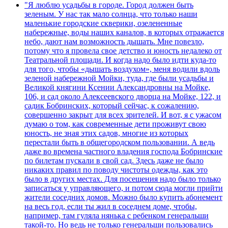
"Я люблю усадьбы в городе. Город должен быть
зеленым. У нас так мало солнца, что только наши
маленькие городские скверики, озелененные
набережные, воды наших каналов, в которых отражается
небо, дают нам возможность дышать. Мне повезло,
потому что я провела свое детство и юность недалеко от
Театральной площади. И когда надо было идти куда-то
для того, чтобы «дышать воздухом», меня водили вдоль
зеленой набережной Мойки, туда, где были усадьбы и
Великой княгини Ксении Александровны на Мойке,
106, и сад около Алексеевского дворца на Мойке, 122, и
садик Бобринских, который сейчас, к сожалению,
совершенно закрыт для всех зрителей. И вот, я с ужасом
думаю о том, как современные дети проживут свою
юность, не зная этих садов, многие из которых
перестали быть в общегородском пользовании. А ведь
даже во времена частного владения господа Бобринские
по билетам пускали в свой сад. Здесь даже не было
никаких правил по поводу чистоты одежды, как это
было в других местах. Для посещения надо было только
записаться у управляющего, и потом сюда могли прийти
жители соседних домов. Можно было купить абонемент
на весь год, если ты жил в соседнем доме, чтобы,
например, там гуляла нянька с ребенком генеральши
такой-то. Но ведь не только генеральши пользовались