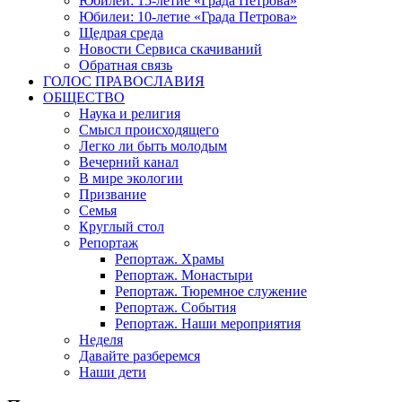
Юбилеи: 15-летие «Града Петрова»
Юбилеи: 10-летие «Града Петрова»
Щедрая среда
Новости Сервиса скачиваний
Обратная связь
ГОЛОС ПРАВОСЛАВИЯ
ОБЩЕСТВО
Наука и религия
Смысл происходящего
Легко ли быть молодым
Вечерний канал
В мире экологии
Призвание
Семья
Круглый стол
Репортаж
Репортаж. Храмы
Репортаж. Монастыри
Репортаж. Тюремное служение
Репортаж. События
Репортаж. Наши мероприятия
Неделя
Давайте разберемся
Наши дети