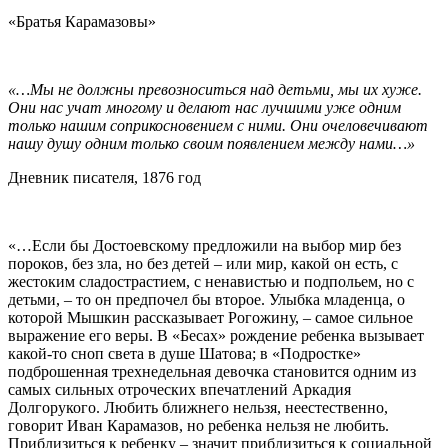
«Братья Карамазовы»
«…Мы не должны превозноситься над детьми, мы их хуже.
Они нас учат многому и делают нас лучшими уже одним
только нашим соприкосновением с ними. Они очеловечивают
нашу душу одним только своим появлением между нами…»
Дневник писателя, 1876 год
«…Если бы Достоевскому предложили на выбор мир без
пороков, без зла, но без детей – или мир, какой он есть, с
жестоким сладострастием, с ненавистью и подпольем, но с
детьми, – то он предпочел бы второе. Улыбка младенца, о
которой Мышкин рассказывает Рогожину, – самое сильное
выражение его веры. В «Бесах» рождение ребенка вызывает
какой-то сноп света в душе Шатова; в «Подростке»
подброшенная трехнедельная девочка становится одним из
самых сильных отроческих впечатлений Аркадия
Долгорукого. Любить ближнего нельзя, неестественно,
говорит Иван Карамазов, но ребенка нельзя не любить.
Приблизиться к ребенку – значит приблизиться к социальной