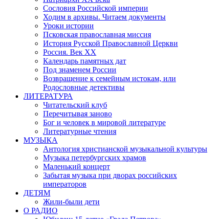
Сословия Российской империи
Ходим в архивы. Читаем документы
Уроки истории
Псковская православная миссия
История Русской Православной Церкви
Россия. Век ХХ
Календарь памятных дат
Под знаменем России
Возвращение к семейным истокам, или
Родословные детективы
ЛИТЕРАТУРА
Читательский клуб
Перечитывая заново
Бог и человек в мировой литературе
Литературные чтения
МУЗЫКА
Антология христианской музыкальной культуры
Музыка петербургских храмов
Маленький концерт
Забытая музыка при дворах российских
императоров
ДЕТЯМ
Жили-были дети
О РАДИО