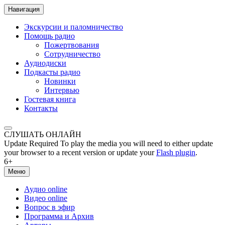
Навигация
Экскурсии и паломничество
Помощь радио
Пожертвования
Сотрудничество
Аудиодиски
Подкасты радио
Новинки
Интервью
Гостевая книга
Контакты
СЛУШАТЬ ОНЛАЙН
Update Required
To play the media you will need to either update
your browser to a recent version or update your
Flash plugin
.
6+
Меню
Аудио online
Видео online
Вопрос в эфир
Программа и Архив