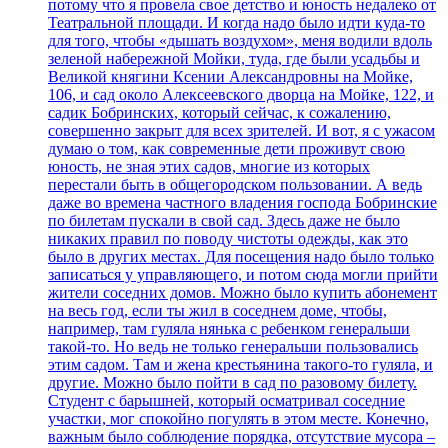
потому что я провела свое детство и юность недалеко от
Театральной площади. И когда надо было идти куда-то
для того, чтобы «дышать воздухом», меня водили вдоль
зеленой набережной Мойки, туда, где были усадьбы и
Великой княгини Ксении Александровны на Мойке,
106, и сад около Алексеевского дворца на Мойке, 122, и
садик Бобринских, который сейчас, к сожалению,
совершенно закрыт для всех зрителей. И вот, я с ужасом
думаю о том, как современные дети проживут свою
юность, не зная этих садов, многие из которых
перестали быть в общегородском пользовании. А ведь
даже во времена частного владения господа Бобринские
по билетам пускали в свой сад. Здесь даже не было
никаких правил по поводу чистоты одежды, как это
было в других местах. Для посещения надо было только
записаться у управляющего, и потом сюда могли прийти
жители соседних домов. Можно было купить абонемент
на весь год, если ты жил в соседнем доме, чтобы,
например, там гуляла нянька с ребенком генеральши
такой-то. Но ведь не только генеральши пользовались
этим садом. Там и жена крестьянина такого-то гуляла, и
другие. Можно было пойти в сад по разовому билету.
Студент с барышней, который осматривал соседние
участки, мог спокойно погулять в этом месте. Конечно,
важным было соблюдение порядка, отсутствие мусора –