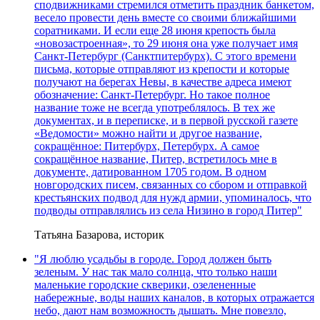
сподвижниками стремился отметить праздник банкетом,
весело провести день вместе со своими ближайшими
соратниками. И если еще 28 июня крепость была
«новозастроенная», то 29 июня она уже получает имя
Санкт-Петербург (Санктпитербурх). С этого времени
письма, которые отправляют из крепости и которые
получают на берегах Невы, в качестве адреса имеют
обозначение: Санкт-Петербург. Но такое полное
название тоже не всегда употреблялось. В тех же
документах, и в переписке, и в первой русской газете
«Ведомости» можно найти и другое название,
сокращённое: Питербурх, Петербурх. А самое
сокращённое название, Питер, встретилось мне в
документе, датированном 1705 годом. В одном
новгородских писем, связанных со сбором и отправкой
крестьянских подвод для нужд армии, упоминалось, что
подводы отправлялись из села Низино в город Питер"
Татьяна Базарова, историк
"Я люблю усадьбы в городе. Город должен быть
зеленым. У нас так мало солнца, что только наши
маленькие городские скверики, озелененные
набережные, воды наших каналов, в которых отражается
небо, дают нам возможность дышать. Мне повезло,