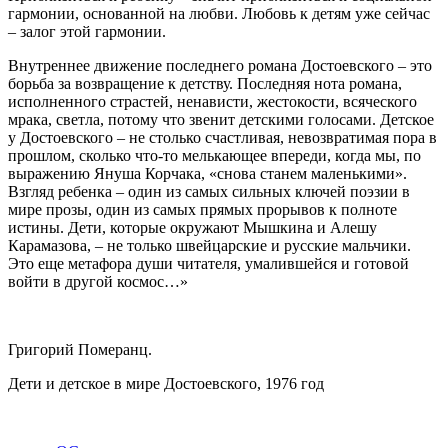
гармонии, основанной на любви. Любовь к детям уже сейчас
– залог этой гармонии.
Внутреннее движение последнего романа Достоевского – это
борьба за возвращение к детству. Последняя нота романа,
исполненного страстей, ненависти, жестокости, всяческого
мрака, светла, потому что звенит детскими голосами. Детское
у Достоевского – не столько счастливая, невозвратимая пора в
прошлом, сколько что-то мелькающее впереди, когда мы, по
выражению Януша Корчака, «снова станем маленькими».
Взгляд ребенка – один из самых сильных ключей поэзии в
мире прозы, один из самых прямых прорывов к полноте
истины. Дети, которые окружают Мышкина и Алешу
Карамазова, – не только швейцарские и русские мальчики.
Это еще метафора души читателя, умалившейся и готовой
войти в другой космос…»
Григорий Померанц.
Дети и детское в мире Достоевского, 1976 год