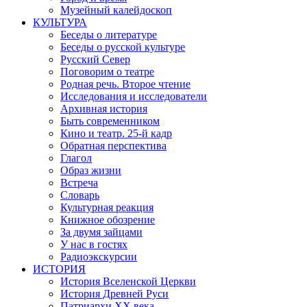
Музейный калейдоскоп
КУЛЬТУРА
Беседы о литературе
Беседы о русской культуре
Русский Север
Поговорим о театре
Родная речь. Второе чтение
Исследования и исследователи
Архивная история
Быть современником
Кино и театр. 25-й кадр
Обратная перспектива
Глагол
Образ жизни
Встреча
Словарь
Культурная реакция
Книжное обозрение
За двумя зайцами
У нас в гостях
Радиоэкскурсии
ИСТОРИЯ
История Вселенской Церкви
История Древней Руси
Патриархи XX века