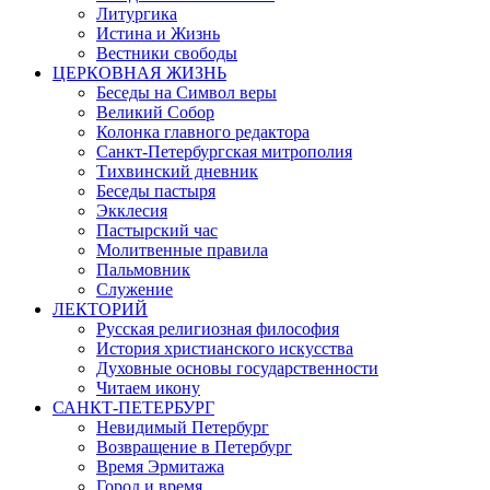
Литургика
Истина и Жизнь
Вестники свободы
ЦЕРКОВНАЯ ЖИЗНЬ
Беседы на Символ веры
Великий Собор
Колонка главного редактора
Санкт-Петербургская митрополия
Тихвинский дневник
Беседы пастыря
Экклесия
Пастырский час
Молитвенные правила
Пальмовник
Служение
ЛЕКТОРИЙ
Русская религиозная философия
История христианского искусства
Духовные основы государственности
Читаем икону
САНКТ-ПЕТЕРБУРГ
Невидимый Петербург
Возвращение в Петербург
Время Эрмитажа
Город и время