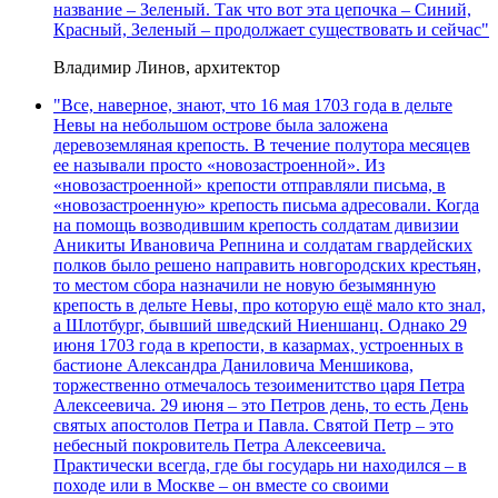
название – Зеленый. Так что вот эта цепочка – Синий,
Красный, Зеленый – продолжает существовать и сейчас"
Владимир Линов, архитектор
"Все, наверное, знают, что 16 мая 1703 года в дельте
Невы на небольшом острове была заложена
деревоземляная крепость. В течение полутора месяцев
ее называли просто «новозастроенной». Из
«новозастроенной» крепости отправляли письма, в
«новозастроенную» крепость письма адресовали. Когда
на помощь возводившим крепость солдатам дивизии
Аникиты Ивановича Репнина и солдатам гвардейских
полков было решено направить новгородских крестьян,
то местом сбора назначили не новую безымянную
крепость в дельте Невы, про которую ещё мало кто знал,
а Шлотбург, бывший шведский Ниеншанц. Однако 29
июня 1703 года в крепости, в казармах, устроенных в
бастионе Александра Даниловича Меншикова,
торжественно отмечалось тезоименитство царя Петра
Алексеевича. 29 июня – это Петров день, то есть День
святых апостолов Петра и Павла. Святой Петр – это
небесный покровитель Петра Алексеевича.
Практически всегда, где бы государь ни находился – в
походе или в Москве – он вместе со своими