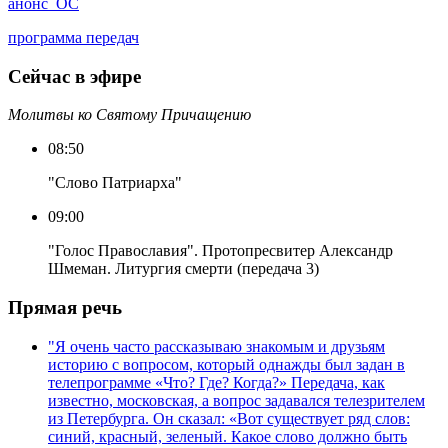
анонс_ОС
программа передач
Сейчас в эфире
Молитвы ко Святому Причащению
08:50
"Слово Патриарха"
09:00
"Голос Православия". Протопресвитер Александр
Шмеман. Литургия смерти (передача 3)
Прямая речь
"Я очень часто рассказываю знакомым и друзьям
историю с вопросом, который однажды был задан в
телепрограмме «Что? Где? Когда?» Передача, как
известно, московская, а вопрос задавался телезрителем
из Петербурга. Он сказал: «Вот существует ряд слов:
синий, красный, зеленый. Какое слово должно быть