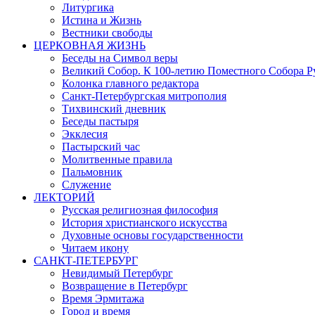
Литургика
Истина и Жизнь
Вестники свободы
ЦЕРКОВНАЯ ЖИЗНЬ
Беседы на Символ веры
Великий Собор. К 100-летию Поместного Собора Р
Колонка главного редактора
Санкт-Петербургская митрополия
Тихвинский дневник
Беседы пастыря
Экклесия
Пастырский час
Молитвенные правила
Пальмовник
Служение
ЛЕКТОРИЙ
Русская религиозная философия
История христианского искусства
Духовные основы государственности
Читаем икону
САНКТ-ПЕТЕРБУРГ
Невидимый Петербург
Возвращение в Петербург
Время Эрмитажа
Город и время