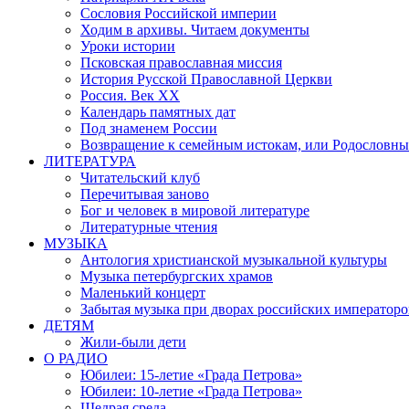
Сословия Российской империи
Ходим в архивы. Читаем документы
Уроки истории
Псковская православная миссия
История Русской Православной Церкви
Россия. Век ХХ
Календарь памятных дат
Под знаменем России
Возвращение к семейным истокам, или Родословны
ЛИТЕРАТУРА
Читательский клуб
Перечитывая заново
Бог и человек в мировой литературе
Литературные чтения
МУЗЫКА
Антология христианской музыкальной культуры
Музыка петербургских храмов
Маленький концерт
Забытая музыка при дворах российских императоро
ДЕТЯМ
Жили-были дети
О РАДИО
Юбилеи: 15-летие «Града Петрова»
Юбилеи: 10-летие «Града Петрова»
Щедрая среда