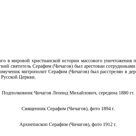
мого в мировой христианской истории массового уничтожения
тний святитель Серафим (Чичагов) был арестован сотрудниками 
нномученик митрополит Серафим (Чичагов) был расстрелян в де
 Русской Церкви.
Подполковник Чичагов Леонид Михайлович, середина 1880 гг.
Священник Серафим (Чичагов), фото 1894 г.
Архиепископ Серафим (Чичагов), фото 1912 г.