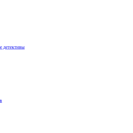
е детективы
в