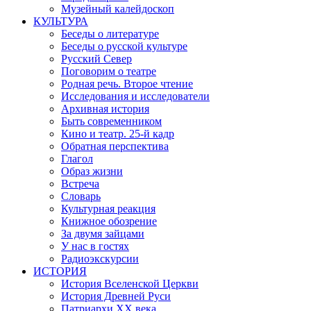
Музейный калейдоскоп
КУЛЬТУРА
Беседы о литературе
Беседы о русской культуре
Русский Север
Поговорим о театре
Родная речь. Второе чтение
Исследования и исследователи
Архивная история
Быть современником
Кино и театр. 25-й кадр
Обратная перспектива
Глагол
Образ жизни
Встреча
Словарь
Культурная реакция
Книжное обозрение
За двумя зайцами
У нас в гостях
Радиоэкскурсии
ИСТОРИЯ
История Вселенской Церкви
История Древней Руси
Патриархи XX века