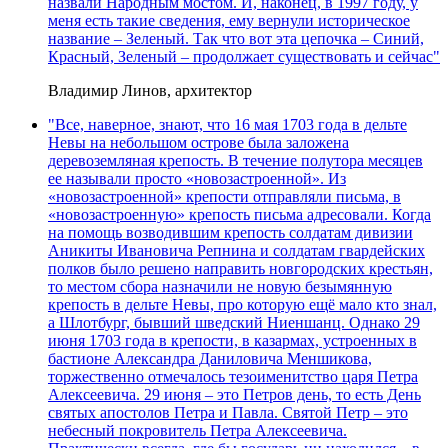
назвали Народным мостом. И, наконец, в 1997 году, у
меня есть такие сведения, ему вернули историческое
название – Зеленый. Так что вот эта цепочка – Синий,
Красный, Зеленый – продолжает существовать и сейчас"
Владимир Линов, архитектор
"Все, наверное, знают, что 16 мая 1703 года в дельте
Невы на небольшом острове была заложена
деревоземляная крепость. В течение полутора месяцев
ее называли просто «новозастроенной». Из
«новозастроенной» крепости отправляли письма, в
«новозастроенную» крепость письма адресовали. Когда
на помощь возводившим крепость солдатам дивизии
Аникиты Ивановича Репнина и солдатам гвардейских
полков было решено направить новгородских крестьян,
то местом сбора назначили не новую безымянную
крепость в дельте Невы, про которую ещё мало кто знал,
а Шлотбург, бывший шведский Ниеншанц. Однако 29
июня 1703 года в крепости, в казармах, устроенных в
бастионе Александра Даниловича Меншикова,
торжественно отмечалось тезоименитство царя Петра
Алексеевича. 29 июня – это Петров день, то есть День
святых апостолов Петра и Павла. Святой Петр – это
небесный покровитель Петра Алексеевича.