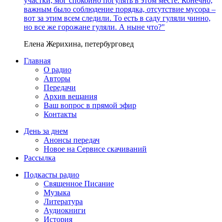
участки, мог спокойно погулять в этом месте. Конечно,
важным было соблюдение порядка, отсутствие мусора –
вот за этим всем следили. То есть в саду гуляли чинно,
но все же горожане гуляли. А ныне что?"
Елена Жерихина, петербурговед
Главная
О радио
Авторы
Передачи
Архив вещания
Ваш вопрос в прямой эфир
Контакты
День за днем
Анонсы передач
Новое на Сервисе скачиваний
Рассылка
Подкасты радио
Священное Писание
Музыка
Литература
Аудиокниги
История