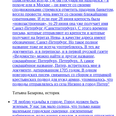
Практически всегда, где бы государь ни находился – в
походе или в Москве – он вместе со своими
сподвижниками стремился отметить праздник банкетом,
весело провести день вместе со своими ближайшими
соратниками. И если еще 28 июня крепость была
«новозастроенная», то 29 июня она уже получает имя
Санкт-Петербург (Санктпитербурх). С этого времени
письма, которые отправляют из крепости и которые
получают на берегах Невы, в качестве адреса имеют
обозначение: Санкт-Петербург. Но такое полное
название тоже не всегда употреблялось. В тех же
документах, и в переписке, и в первой русской газете
«Ведомости» можно найти и другое название,
сокращённое: Питербурх, Петербурх. А самое
сокращённое название, Питер, встретилось мне в
документе, датированном 1705 годом. В одном
новгородских писем, связанных со сбором и отправкой
крестьянских подвод для нужд армии, упоминалось, что
подводы отправлялись из села Низино в город Питер"
Татьяна Базарова, историк
"Я люблю усадьбы в городе. Город должен быть
зеленым. У нас так мало солнца, что только наши
маленькие городские скверики, озелененные
набережные, воды наших каналов, в которых отражается