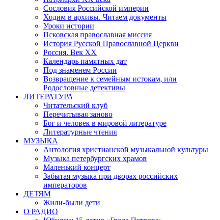
Сословия Российской империи
Ходим в архивы. Читаем документы
Уроки истории
Псковская православная миссия
История Русской Православной Церкви
Россия. Век ХХ
Календарь памятных дат
Под знаменем России
Возвращение к семейным истокам, или
Родословные детективы
ЛИТЕРАТУРА
Читательский клуб
Перечитывая заново
Бог и человек в мировой литературе
Литературные чтения
МУЗЫКА
Антология христианской музыкальной культуры
Музыка петербургских храмов
Маленький концерт
Забытая музыка при дворах российских
императоров
ДЕТЯМ
Жили-были дети
О РАДИО