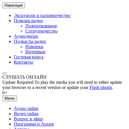
Навигация
Экскурсии и паломничество
Помощь радио
Пожертвования
Сотрудничество
Аудиодиски
Подкасты радио
Новинки
Интервью
Гостевая книга
Контакты
СЛУШАТЬ ОНЛАЙН
Update Required
To play the media you will need to either update
your browser to a recent version or update your
Flash plugin
.
6+
Меню
Аудио online
Видео online
Вопрос в эфир
Программа и Архив