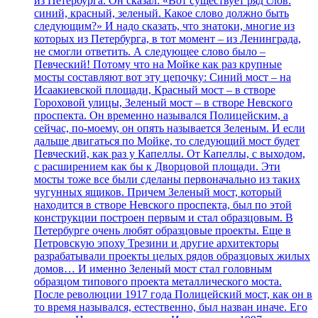
из Петербурга. Он сказал: «Вот существует ряд слов:
синий, красный, зеленый. Какое слово должно быть
следующим?» И надо сказать, что знатоки, многие из
которых из Петербурга, в тот момент – из Ленинграда,
не смогли ответить. А следующее слово было –
Певческий! Потому что на Мойке как раз крупные
мосты составляют вот эту цепочку: Синий мост – на
Исаакиевской площади, Красный мост – в створе
Гороховой улицы, Зеленый мост – в створе Невского
проспекта. Он временно назывался Полицейским, а
сейчас, по-моему, он опять называется Зеленым. И если
дальше двигаться по Мойке, то следующий мост будет
Певческий, как раз у Капеллы. От Капеллы, с выходом,
с расширением как бы к Дворцовой площади. Эти
мосты тоже все были сделаны первоначально из таких
чугунных ящиков. Причем Зеленый мост, который
находится в створе Невского проспекта, был по этой
конструкции построен первым и стал образцовым. В
Петербурге очень любят образцовые проекты. Еще в
Петровскую эпоху Трезини и другие архитекторы
разрабатывали проекты целых рядов образцовых жилых
домов… И именно Зеленый мост стал головным
образцом типового проекта металлического моста.
После революции 1917 года Полицейский мост, как он в
то время назывался, естественно, был назван иначе. Его