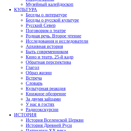
Музейный калейдоскоп
КУЛЬТУРА
Беседы о литературе
Беседы о русской культуре
Русский Север
Поговорим о театре
Родная речь. Второе чтение
Исследования и исследователи
Архивная история
Быть современником
Кино и театр. 25-й кадр
Обратная перспектива
Глагол
Образ жизни
Встреча
Словарь
Культурная реакция
Книжное обозрение
За двумя зайцами
У нас в гостях
Радиоэкскурсии
ИСТОРИЯ
История Вселенской Церкви
История Древней Руси
Патриархи XX века