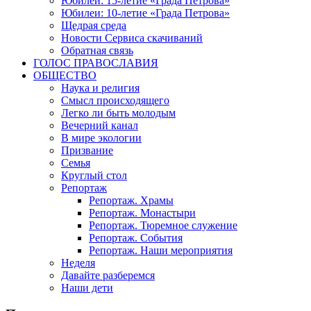
Юбилеи: 15-летие «Града Петрова»
Юбилеи: 10-летие «Града Петрова»
Щедрая среда
Новости Сервиса скачиваний
Обратная связь
ГОЛОС ПРАВОСЛАВИЯ
ОБЩЕСТВО
Наука и религия
Смысл происходящего
Легко ли быть молодым
Вечерний канал
В мире экологии
Призвание
Семья
Круглый стол
Репортаж
Репортаж. Храмы
Репортаж. Монастыри
Репортаж. Тюремное служение
Репортаж. События
Репортаж. Наши мероприятия
Неделя
Давайте разберемся
Наши дети