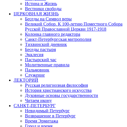
Истина и Жизнь
Вестники свободы
ЦЕРКОВНАЯ ЖИЗНЬ
Беседы на Символ веры
Великий Собор. К 100-летию Поместного Собора
Русской Православной Церкви 1917-1918
Колонка главного редактора
Санкт-Петербургская митрополия
Тихвинский дневник
Беседы пастыря
Экклесия
Пастырский час
Молитвенные правила
Пальмовник
Служение
ЛЕКТОРИЙ
Русская религиозная философия
История христианского искусства
Духовные основы государственности
Читаем икону
САНКТ-ПЕТЕРБУРГ
Невидимый Петербург
Возвращение в Петербург
Время Эрмитажа
Город и время