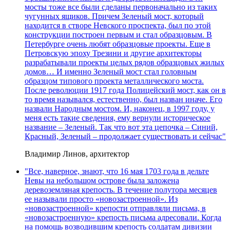
мосты тоже все были сделаны первоначально из таких
чугунных ящиков. Причем Зеленый мост, который
находится в створе Невского проспекта, был по этой
конструкции построен первым и стал образцовым. В
Петербурге очень любят образцовые проекты. Еще в
Петровскую эпоху Трезини и другие архитекторы
разрабатывали проекты целых рядов образцовых жилых
домов… И именно Зеленый мост стал головным
образцом типового проекта металлического моста.
После революции 1917 года Полицейский мост, как он в
то время назывался, естественно, был назван иначе. Его
назвали Народным мостом. И, наконец, в 1997 году, у
меня есть такие сведения, ему вернули историческое
название – Зеленый. Так что вот эта цепочка – Синий,
Красный, Зеленый – продолжает существовать и сейчас"
Владимир Линов, архитектор
"Все, наверное, знают, что 16 мая 1703 года в дельте
Невы на небольшом острове была заложена
деревоземляная крепость. В течение полутора месяцев
ее называли просто «новозастроенной». Из
«новозастроенной» крепости отправляли письма, в
«новозастроенную» крепость письма адресовали. Когда
на помощь возводившим крепость солдатам дивизии