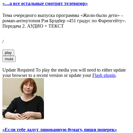
«…а все остальные смотрят телевизор»
Тема очередного выпуска программы «Жили-были дети» –
роман-антиутопия Рэя Брэдбер «451 градус по Фаренгейту».
Передача 2. АУДИО + ТЕКСТ
/
play
mute
Update Required
To play the media you will need to either update
your browser to a recent version or update your
Flash plugin
.
«Если тебе дадут линованную бумагу, пиши поперек»