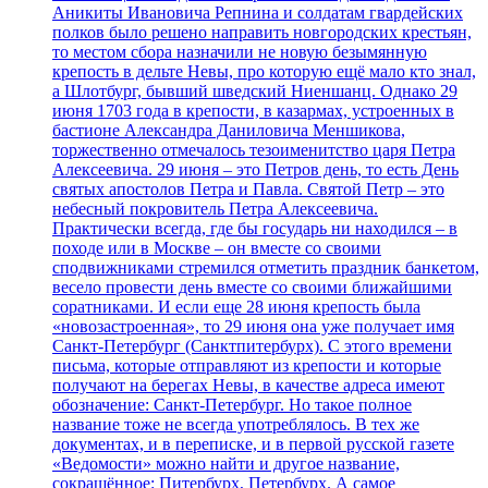
Аникиты Ивановича Репнина и солдатам гвардейских
полков было решено направить новгородских крестьян,
то местом сбора назначили не новую безымянную
крепость в дельте Невы, про которую ещё мало кто знал,
а Шлотбург, бывший шведский Ниеншанц. Однако 29
июня 1703 года в крепости, в казармах, устроенных в
бастионе Александра Даниловича Меншикова,
торжественно отмечалось тезоименитство царя Петра
Алексеевича. 29 июня – это Петров день, то есть День
святых апостолов Петра и Павла. Святой Петр – это
небесный покровитель Петра Алексеевича.
Практически всегда, где бы государь ни находился – в
походе или в Москве – он вместе со своими
сподвижниками стремился отметить праздник банкетом,
весело провести день вместе со своими ближайшими
соратниками. И если еще 28 июня крепость была
«новозастроенная», то 29 июня она уже получает имя
Санкт-Петербург (Санктпитербурх). С этого времени
письма, которые отправляют из крепости и которые
получают на берегах Невы, в качестве адреса имеют
обозначение: Санкт-Петербург. Но такое полное
название тоже не всегда употреблялось. В тех же
документах, и в переписке, и в первой русской газете
«Ведомости» можно найти и другое название,
сокращённое: Питербурх, Петербурх. А самое