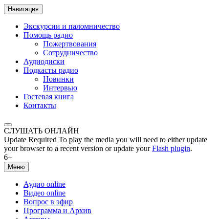
Навигация
Экскурсии и паломничество
Помощь радио
Пожертвования
Сотрудничество
Аудиодиски
Подкасты радио
Новинки
Интервью
Гостевая книга
Контакты
СЛУШАТЬ ОНЛАЙН
Update Required
To play the media you will need to either update
your browser to a recent version or update your
Flash plugin
.
6+
Меню
Аудио online
Видео online
Вопрос в эфир
Программа и Архив