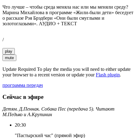
Что лучше – чтобы среда меняла нас или мы меняли среду?
Марина Михайлова в программе «Жили-были дети» беседует
о рассказе Рэя Брэдбери «Они были смуглыми и
золотоглазыми». АУДИО + ТЕКСТ
/
play
mute
Update Required
To play the media you will need to either update
your browser to a recent version or update your
Flash plugin
.
программа передач
Сейчас в эфире
Детям. Д.Пеннак. Собака Пес (передача 5). Читают
М.Педько и А.Крупинин
20:30
"Пастырский час" (прямой эфир)