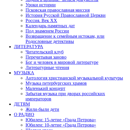
Уроки истории
Псковская православная миссия
История Русской Православной Церкви
Россия. Век ХХ
Календарь памятных дат
Под знаменем России
Возвращение к семейным истокам, или
Родословные детективы
ЛИТЕРАТУРА
Читательский клуб
Перечитывая заново
Бог и человек в мировой литературе
Литературные чтения
МУЗЫКА
Антология христианской музыкальной культуры
Музыка петербургских храмов
Маленький концерт
Забытая музыка при дворах российских
императоров
ДЕТЯМ
Жили-были дети
О РАДИО
Юбилеи: 15-летие «Града Петрова»
Юбилеи: 10-летие «Града Петрова»