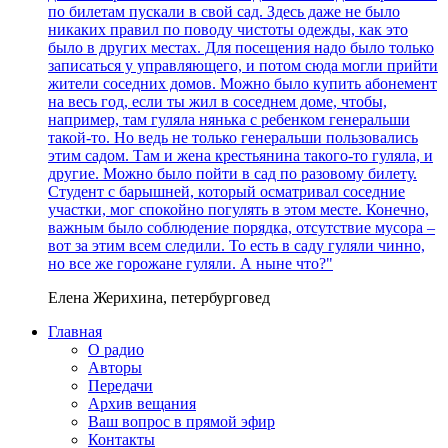
по билетам пускали в свой сад. Здесь даже не было
никаких правил по поводу чистоты одежды, как это
было в других местах. Для посещения надо было только
записаться у управляющего, и потом сюда могли прийти
жители соседних домов. Можно было купить абонемент
на весь год, если ты жил в соседнем доме, чтобы,
например, там гуляла нянька с ребенком генеральши
такой-то. Но ведь не только генеральши пользовались
этим садом. Там и жена крестьянина такого-то гуляла, и
другие. Можно было пойти в сад по разовому билету.
Студент с барышней, который осматривал соседние
участки, мог спокойно погулять в этом месте. Конечно,
важным было соблюдение порядка, отсутствие мусора –
вот за этим всем следили. То есть в саду гуляли чинно,
но все же горожане гуляли. А ныне что?"
Елена Жерихина, петербурговед
Главная
О радио
Авторы
Передачи
Архив вещания
Ваш вопрос в прямой эфир
Контакты