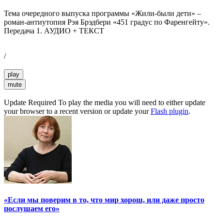
Тема очередного выпуска программы «Жили-были дети» –
роман-антиутопия Рэя Брэдбери «451 градус по Фаренгейту».
Передача 1. АУДИО + ТЕКСТ
/
play
mute
Update Required
To play the media you will need to either update
your browser to a recent version or update your
Flash plugin
.
«Если мы поверим в то, что мир хорош, или даже просто
послушаем его»