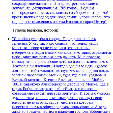
сокращённое название, Питер, встретилось мне в
документе, датированном 1705 годом. В одном
новгородских писем, связанных со сбором и отправкой
крестьянских подвод для нужд армии, упоминалось, что
подводы отправлялись из села Низино в город Питер"
Татьяна Базарова, историк
"Я люблю усадьбы в городе. Город должен быть
зеленым. У нас так мало солнца, что только наши
маленькие городские скверики, озелененные
набережные, воды наших каналов, в которых отражается
небо, дают нам возможность дышать. Мне повезло,
потому что я провела свое детство и юность недалеко от
Театральной площади. И когда надо было идти куда-то
для того, чтобы «дышать воздухом», меня водили вдоль
зеленой набережной Мойки, туда, где были усадьбы и
Великой княгини Ксении Александровны на Мойке,
106, и сад около Алексеевского дворца на Мойке, 122, и
садик Бобринских, который сейчас, к сожалению,
совершенно закрыт для всех зрителей. И вот, я с ужасом
думаю о том, как современные дети проживут свою
юность, не зная этих садов, многие из которых
перестали быть в общегородском пользовании. А ведь
даже во времена частного владения господа Бобринские