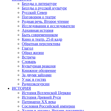
Беседы о литературе
Беседы о русской культуре
Русский Север
Поговорим о театре
Родная речь. Второе чтение
Исследования и исследователи
Архивная история
Быть современником
Кино и театр. 25-й кадр
Обратная перспектива
Глагол
Образ жизни
Встреча
Словарь
Культурная реакция
Книжное обозрение
За двумя зайцами
У нас в гостях
Радиоэкскурсии
ИСТОРИЯ
История Вселенской Церкви
История Древней Руси
Патриархи XX века
Сословия Российской империи
Ходим в архивы. Читаем документы