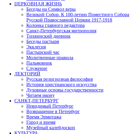
ЦЕРКОВНАЯ ЖИЗНЬ
Беседы на Символ веры
Великий Собор. К 100-летию Поместного Собора
Русской Православной Церкви 1917-1918
Колонка главного редактора
Санкт-Петербургская митрополия
Тихвинский дневник
Беседы пастыря
Экклесия
Пастырский час
Молитвенные правила
Пальмовник
Служение
ЛЕКТОРИЙ
Русская религиозная философия
История христианского искусства
Духовные основы государственности
Читаем икону
САНКТ-ПЕТЕРБУРГ
Невидимый Петербург
Возвращение в Петербург
Время Эрмитажа
Город и время
Музейный калейдоскоп
КУЛЬТУРА