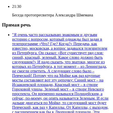
21:30
Беседа протопресвитера Александра Шмемана
Прямая речь
"Я очень часто рассказываю знакомым и друзьям
историю с вопросом, который однажды был задан в
телепрограмме «Что? Где? Когда?» Передача, как
известно, московская, а вопрос задавался телезрителем
из Петербурга. Он сказал: «Вот существует ряд слов:
синий, красный, зеленый. Какое слово должно быть
следующим?» И надо сказать, что знатоки, многие из
которых из Петербурга, в тот момент – из Ленинграда,
не смогли ответить. А следующее слово было –
Певческий! Потому что на Мойке как раз крупные
мосты составляют вот эту цепочку: Синий мост – на
Исаакиевской площади, Красный мост – в створе
Гороховой улицы, Зеленый мост – в створе Невского
проспекта. Он временно назывался Полицейским, а
сейчас, по-моему, он опять называется Зеленым. И если
дальше двигаться по Мойке, то следующий мост будет
Певческий, как раз у Капеллы. От Капеллы, с выходом,
с расширением как бы к Дворцовой площади. Эти