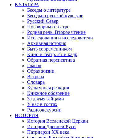
КУЛЬТУРА
Беседы о литературе
Беседы о русской культуре
Русский Север
Поговорим о театре
Родная речь. Второе чтение
Исследования и исследователи
Архивная история
Быть современником
Кино и театр. 25-й кадр
Обратная перспектива
Глагол
Образ жизни
Встреча
Словарь
Культурная реакция
Книжное обозрение
За двумя зайцами
У нас в гостях
Радиоэкскурсии
ИСТОРИЯ
История Вселенской Церкви
История Древней Руси
Патриархи XX века
Сословия Российской империи