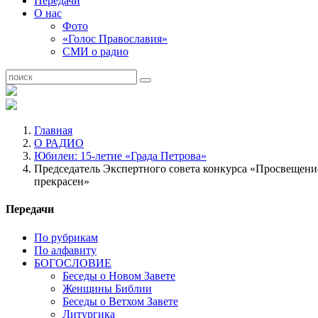
Передачи
О нас
Фото
«Голос Православия»
СМИ о радио
Главная
О РАДИО
Юбилеи: 15-летие «Града Петрова»
Председатель Экспертного совета конкурса «Просвещение 
прекрасен»
Передачи
По рубрикам
По алфавиту
БОГОСЛОВИЕ
Беседы о Новом Завете
Женщины Библии
Беседы о Ветхом Завете
Литургика