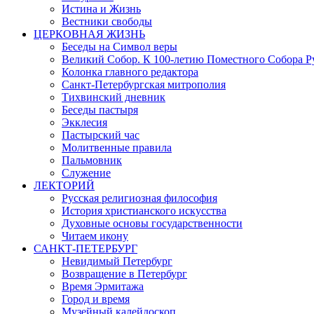
Истина и Жизнь
Вестники свободы
ЦЕРКОВНАЯ ЖИЗНЬ
Беседы на Символ веры
Великий Собор. К 100-летию Поместного Собора Р
Колонка главного редактора
Санкт-Петербургская митрополия
Тихвинский дневник
Беседы пастыря
Экклесия
Пастырский час
Молитвенные правила
Пальмовник
Служение
ЛЕКТОРИЙ
Русская религиозная философия
История христианского искусства
Духовные основы государственности
Читаем икону
САНКТ-ПЕТЕРБУРГ
Невидимый Петербург
Возвращение в Петербург
Время Эрмитажа
Город и время
Музейный калейдоскоп