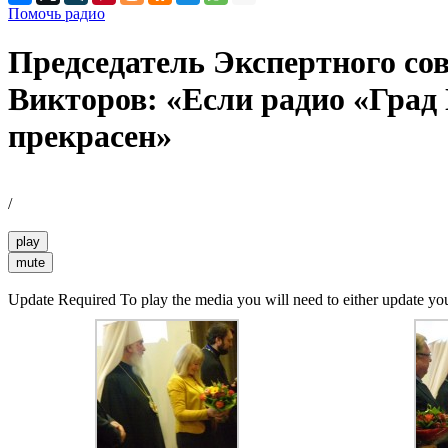
Помочь радио
Председатель Экспертного со
Викторов: «Если радио «Град 
прекрасен»
/
play
mute
Update Required
To play the media you will need to either update yo