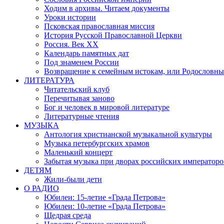
Ходим в архивы. Читаем документы
Уроки истории
Псковская православная миссия
История Русской Православной Церкви
Россия. Век ХХ
Календарь памятных дат
Под знаменем России
Возвращение к семейным истокам, или Родословны
ЛИТЕРАТУРА
Читательский клуб
Перечитывая заново
Бог и человек в мировой литературе
Литературные чтения
МУЗЫКА
Антология христианской музыкальной культуры
Музыка петербургских храмов
Маленький концерт
Забытая музыка при дворах российских императоро
ДЕТЯМ
Жили-были дети
О РАДИО
Юбилеи: 15-летие «Града Петрова»
Юбилеи: 10-летие «Града Петрова»
Щедрая среда