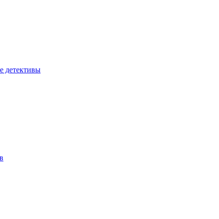
е детективы
в