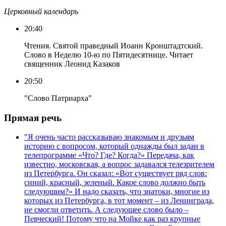
Церковный календарь
20:40
Чтения. Святой праведный Иоанн Кронштадтский.
Слово в Неделю 10-ю по Пятидесятнице. Читает
священник Леонид Казаков
20:50
"Слово Патриарха"
Прямая речь
"Я очень часто рассказываю знакомым и друзьям
историю с вопросом, который однажды был задан в
телепрограмме «Что? Где? Когда?» Передача, как
известно, московская, а вопрос задавался телезрителем
из Петербурга. Он сказал: «Вот существует ряд слов:
синий, красный, зеленый. Какое слово должно быть
следующим?» И надо сказать, что знатоки, многие из
которых из Петербурга, в тот момент – из Ленинграда,
не смогли ответить. А следующее слово было –
Певческий! Потому что на Мойке как раз крупные