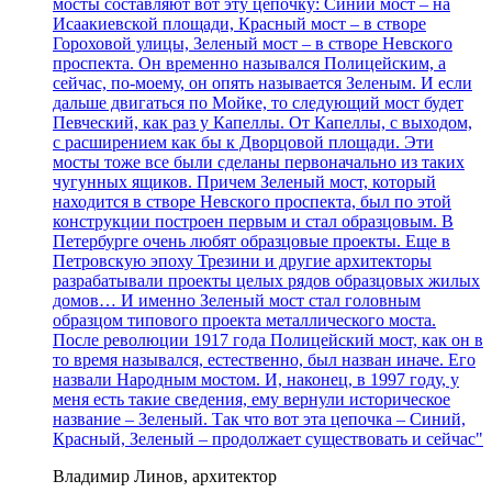
мосты составляют вот эту цепочку: Синий мост – на
Исаакиевской площади, Красный мост – в створе
Гороховой улицы, Зеленый мост – в створе Невского
проспекта. Он временно назывался Полицейским, а
сейчас, по-моему, он опять называется Зеленым. И если
дальше двигаться по Мойке, то следующий мост будет
Певческий, как раз у Капеллы. От Капеллы, с выходом,
с расширением как бы к Дворцовой площади. Эти
мосты тоже все были сделаны первоначально из таких
чугунных ящиков. Причем Зеленый мост, который
находится в створе Невского проспекта, был по этой
конструкции построен первым и стал образцовым. В
Петербурге очень любят образцовые проекты. Еще в
Петровскую эпоху Трезини и другие архитекторы
разрабатывали проекты целых рядов образцовых жилых
домов… И именно Зеленый мост стал головным
образцом типового проекта металлического моста.
После революции 1917 года Полицейский мост, как он в
то время назывался, естественно, был назван иначе. Его
назвали Народным мостом. И, наконец, в 1997 году, у
меня есть такие сведения, ему вернули историческое
название – Зеленый. Так что вот эта цепочка – Синий,
Красный, Зеленый – продолжает существовать и сейчас"
Владимир Линов, архитектор