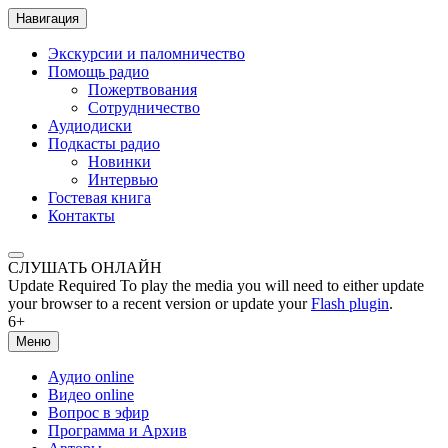
Навигация
Экскурсии и паломничество
Помощь радио
Пожертвования
Сотрудничество
Аудиодиски
Подкасты радио
Новинки
Интервью
Гостевая книга
Контакты
СЛУШАТЬ ОНЛАЙН
Update Required
To play the media you will need to either update
your browser to a recent version or update your
Flash plugin
.
6+
Меню
Аудио online
Видео online
Вопрос в эфир
Программа и Архив