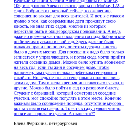
Великой княгини Ксении Александровны на Мойке,
106, и сад около Алексеевского дворца на Мойке, 122, и
садик Бобринских, который сейчас, к сожалению,
совершенно закрыт для всех зрителей. И вот, я с ужасом
думаю о том, как современные дети проживут свою
юность, не зная этих садов, многие из которых
перестали быть в общегородском пользовании. А ведь
даже во времена частного владения господа Бобринские
по билетам пускали в свой сад. Здесь даже не было
никаких правил по поводу чистоты одежды, как это
было в других местах. Для посещения надо было только
записаться у управляющего, и потом сюда могли прийти
жители соседних домов. Можно было купить абонемент
на весь год, если ты жил в соседнем доме, чтобы,
например, там гуляла нянька с ребенком генеральши
такой-то. Но ведь не только генеральши пользовались
этим садом. Там и жена крестьянина такого-то гуляла, и
другие. Можно было пойти в сад по разовому билету.
Студент с барышней, который осматривал соседние
участки, мог спокойно погулять в этом месте. Конечно,
важным было соблюдение порядка, отсутствие мусора –
вот за этим всем следили. То есть в саду гуляли чинно,
но все же горожане гуляли. А ныне что?"
Елена Жерихина, петербурговед