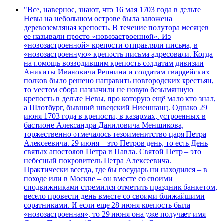
"Все, наверное, знают, что 16 мая 1703 года в дельте
Невы на небольшом острове была заложена
деревоземляная крепость. В течение полутора месяцев
ее называли просто «новозастроенной». Из
«новозастроенной» крепости отправляли письма, в
«новозастроенную» крепость письма адресовали. Когда
на помощь возводившим крепость солдатам дивизии
Аникиты Ивановича Репнина и солдатам гвардейских
полков было решено направить новгородских крестьян,
то местом сбора назначили не новую безымянную
крепость в дельте Невы, про которую ещё мало кто знал,
а Шлотбург, бывший шведский Ниеншанц. Однако 29
июня 1703 года в крепости, в казармах, устроенных в
бастионе Александра Даниловича Меншикова,
торжественно отмечалось тезоименитство царя Петра
Алексеевича. 29 июня – это Петров день, то есть День
святых апостолов Петра и Павла. Святой Петр – это
небесный покровитель Петра Алексеевича.
Практически всегда, где бы государь ни находился – в
походе или в Москве – он вместе со своими
сподвижниками стремился отметить праздник банкетом,
весело провести день вместе со своими ближайшими
соратниками. И если еще 28 июня крепость была
«новозастроенная», то 29 июня она уже получает имя