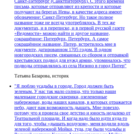
Санкт-Петербург (Санктпитербурх). С этого времени
письма, которые отправляют из крепости и которые
получают на берегах Невы, в качестве адреса имеют
обозначение: Санкт-Петербург. Но такое полное
название тоже не всегда употреблялось. В тех же
документах, и в переписке, и в первой русской газете
«Ведомости» можно найти и другое название,
сокращённое: Питербурх, Петербурх. А самое
сокращённое название, Питер, встретилось мне в
документе, датированном 1705 годом. В одном
новгородских писем, связанных со сбором и отправкой
крестьянских подвод для нужд армии, упоминалось, что
подводы отправлялись из села Низино в город Питер"
Татьяна Базарова, историк
"Я люблю усадьбы в городе. Город должен быть
зеленым. У нас так мало солнца, что только наши
маленькие городские скверики, озелененные
набережные, воды наших каналов, в которых отражается
небо, дают нам возможность дышать. Мне повезло,
потому что я провела свое детство и юность недалеко от
Театральной площади. И когда надо было идти куда-то
для того, чтобы «дышать воздухом», меня водили вдоль
зеленой набережной Мойки, туда, где были усадьбы и