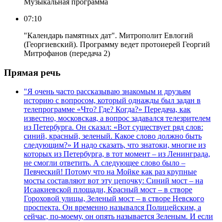
Музыкальная программа
07:10
"Календарь памятных дат". Митрополит Евлогий
(Георгиевский). Программу ведет протоиерей Георгий
Митрофанов (передача 2)
Прямая речь
"Я очень часто рассказываю знакомым и друзьям
историю с вопросом, который однажды был задан в
телепрограмме «Что? Где? Когда?» Передача, как
известно, московская, а вопрос задавался телезрителем
из Петербурга. Он сказал: «Вот существует ряд слов:
синий, красный, зеленый. Какое слово должно быть
следующим?» И надо сказать, что знатоки, многие из
которых из Петербурга, в тот момент – из Ленинграда,
не смогли ответить. А следующее слово было –
Певческий! Потому что на Мойке как раз крупные
мосты составляют вот эту цепочку: Синий мост – на
Исаакиевской площади, Красный мост – в створе
Гороховой улицы, Зеленый мост – в створе Невского
проспекта. Он временно назывался Полицейским, а
сейчас, по-моему, он опять называется Зеленым. И если