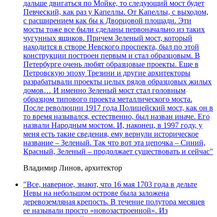
дальше двигаться по Мойке, то следующий мост будет
Певческий, как раз у Капеллы. От Капеллы, с выходом,
с расширением как бы к Дворцовой площади. Эти
мосты тоже все были сделаны первоначально из таких
чугунных ящиков. Причем Зеленый мост, который
находится в створе Невского проспекта, был по этой
конструкции построен первым и стал образцовым. В
Петербурге очень любят образцовые проекты. Еще в
Петровскую эпоху Трезини и другие архитекторы
разрабатывали проекты целых рядов образцовых жилых
домов… И именно Зеленый мост стал головным
образцом типового проекта металлического моста.
После революции 1917 года Полицейский мост, как он в
то время назывался, естественно, был назван иначе. Его
назвали Народным мостом. И, наконец, в 1997 году, у
меня есть такие сведения, ему вернули историческое
название – Зеленый. Так что вот эта цепочка – Синий,
Красный, Зеленый – продолжает существовать и сейчас"
Владимир Линов, архитектор
"Все, наверное, знают, что 16 мая 1703 года в дельте
Невы на небольшом острове была заложена
деревоземляная крепость. В течение полутора месяцев
ее называли просто «новозастроенной». Из