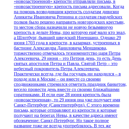
«новозастроенной» крепости отправляли письма, в
«новозастроенную» крепость письма адресовали. Когда
на помощь возводившим крепость солдатам дивизии
Аникиты Ивановича Репнина и солдатам гвардейских
полков было решено направить новгородских крестьян,
то местом сбора назначили не новую безымянную
крепость в дельте Невы, про которую ещё мало кто знал,
а Шлотбург, бывший шведский Ниеншанц. Однако 29
июня 1703 года в крепости, в казармах, устроенных в
бастионе Александра Даниловича Меншикова,
торжественно отмечалось тезоименитство царя Петра
Алексеевича. 29 июня – это Петров день, то есть День
святых апостолов Петра и Павла. Святой Петр – это
небесный покровитель Петра Алексеевича.
Практически всегда, где бы государь ни находился – в
походе или в Москве – он вместе со своими
сподвижниками стремился отметить праздник банкетом,
весело провести день вместе со своими ближайшими
соратниками. И если еще 28 июня крепость была
«новозастроенная», то 29 июня она уже получает имя
Санкт-Петербург (Санктпитербурх). С этого времени
письма, которые отправляют из крепости и которые
получают на берегах Невы, в качестве адреса имеют
обозначение: Санкт-Петербург. Но такое полное
название тоже не всегда употреблялось. В тех же