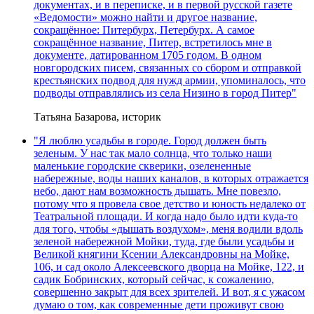
документах, и в переписке, и в первой русской газете
«Ведомости» можно найти и другое название,
сокращённое: Питербурх, Петербурх. А самое
сокращённое название, Питер, встретилось мне в
документе, датированном 1705 годом. В одном
новгородских писем, связанных со сбором и отправкой
крестьянских подвод для нужд армии, упоминалось, что
подводы отправлялись из села Низино в город Питер"
Татьяна Базарова, историк
"Я люблю усадьбы в городе. Город должен быть
зеленым. У нас так мало солнца, что только наши
маленькие городские скверики, озелененные
набережные, воды наших каналов, в которых отражается
небо, дают нам возможность дышать. Мне повезло,
потому что я провела свое детство и юность недалеко от
Театральной площади. И когда надо было идти куда-то
для того, чтобы «дышать воздухом», меня водили вдоль
зеленой набережной Мойки, туда, где были усадьбы и
Великой княгини Ксении Александровны на Мойке,
106, и сад около Алексеевского дворца на Мойке, 122, и
садик Бобринских, который сейчас, к сожалению,
совершенно закрыт для всех зрителей. И вот, я с ужасом
думаю о том, как современные дети проживут свою