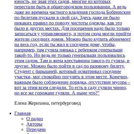
юность, не зная этих садов, многие из которых
перестали быть в общегородском пользовании. А ведь
даже во времена частного владения господа Бобринские
по билетам пускали в свой сад. Здесь даже не было
никаких правил по поводу чистоты одежды, как это
было в других местах. Для посещения надо было только
записаться у управляющего, и потом сюда могли прийти
жители соседних домов. Можно было купить абонемент
на весь год, если ты жил в соседнем доме, чтобы,
например, там гуляла нянька с ребенком генеральши
такой-то. Но ведь не только генеральши пользовались
этим садом. Там и жена крестьянина такого-то гуляла, и
другие. Можно было пойти в сад по разовому билету.
Студент с барышней, который осматривал соседние
участки, мог спокойно погулять в этом месте. Конечно,
важным было соблюдение порядка, отсутствие мусора –
вот за этим всем следили. То есть в саду гуляли чинно,
но все же горожане гуляли. А ныне что?"
Елена Жерихина, петербурговед
Главная
О радио
Авторы
Передачи