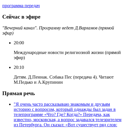
программа передач
Сейчас в эфире
"Вечерний канал". Программу ведет Д.Варламов (прямой
эфир)
20:00
Международные новости религиозной жизни (прямой
эфир)
20:10
Детям. Д.Пеннак. Собака Пес (передача 4). Читают
М.Педько и А.Крупинин
Прямая речь
"Я очень часто рассказываю знакомым и друзьям
историю с вопросом, который однажды был задан в
телепрограмме «Что? Где? Когда?» Передача, как
известно, московская, а вопрос задавался телезрителем
из Петербурга. Он сказал: «Вот существует ряд слов: