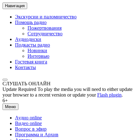
Навигация
Экскурсии и паломничество
Помощь радио
Пожертвования
Сотрудничество
Аудиодиски
Подкасты радио
Новинки
Интервью
Гостевая книга
Контакты
СЛУШАТЬ ОНЛАЙН
Update Required
To play the media you will need to either update
your browser to a recent version or update your
Flash plugin
.
6+
Меню
Аудио online
Видео online
Вопрос в эфир
Программа и Архив