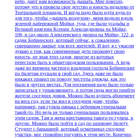
небо, дают нам возможность дышать. Мне повезло,
потому что я провела свое детство и юность недалеко от
Театральной площади. И когда надо было идти куда-то
для того, чтобы «дышать воздухом», меня водили вдоль
зеленой набережной Мойки, туда, где были усадьбы и
Великой княгини Ксении Александровны на Мойке,
106, и сад около Алексеевского дворца на Мойке, 122, и
садик Бобринских, который сейчас, к сожалению,
совершенно закрыт для всех зрителей. И вот, я с ужасом
думаю о том, как современные дети проживут свою
юность, не зная этих садов, многие из которых
перестали быть в общегородском пользовании. А ведь
даже во времена частного владения господа Бобринские
по билетам пускали в свой сад. Здесь даже не было
никаких правил по поводу чистоты одежды, как это
было в других местах. Для посещения надо было только
записаться у управляющего, и потом сюда могли прийти
жители соседних домов. Можно было купить абонемент
на весь год, если ты жил в соседнем доме, чтобы,
например, там гуляла нянька с ребенком генеральши
такой-то. Но ведь не только генеральши пользовались
этим садом. Там и жена крестьянина такого-то гуляла, и
другие. Можно было пойти в сад по разовому билету.
Студент с барышней, который осматривал соседние
участки, мог спокойно погулять в этом месте. Конечно,