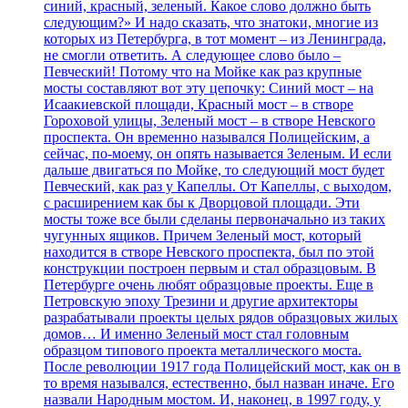
синий, красный, зеленый. Какое слово должно быть
следующим?» И надо сказать, что знатоки, многие из
которых из Петербурга, в тот момент – из Ленинграда,
не смогли ответить. А следующее слово было –
Певческий! Потому что на Мойке как раз крупные
мосты составляют вот эту цепочку: Синий мост – на
Исаакиевской площади, Красный мост – в створе
Гороховой улицы, Зеленый мост – в створе Невского
проспекта. Он временно назывался Полицейским, а
сейчас, по-моему, он опять называется Зеленым. И если
дальше двигаться по Мойке, то следующий мост будет
Певческий, как раз у Капеллы. От Капеллы, с выходом,
с расширением как бы к Дворцовой площади. Эти
мосты тоже все были сделаны первоначально из таких
чугунных ящиков. Причем Зеленый мост, который
находится в створе Невского проспекта, был по этой
конструкции построен первым и стал образцовым. В
Петербурге очень любят образцовые проекты. Еще в
Петровскую эпоху Трезини и другие архитекторы
разрабатывали проекты целых рядов образцовых жилых
домов… И именно Зеленый мост стал головным
образцом типового проекта металлического моста.
После революции 1917 года Полицейский мост, как он в
то время назывался, естественно, был назван иначе. Его
назвали Народным мостом. И, наконец, в 1997 году, у