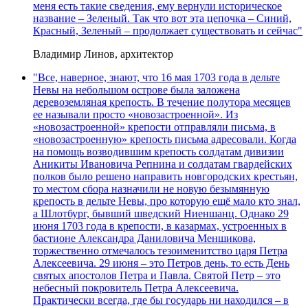
меня есть такие сведения, ему вернули историческое
название – Зеленый. Так что вот эта цепочка – Синий,
Красный, Зеленый – продолжает существовать и сейчас"
Владимир Линов, архитектор
"Все, наверное, знают, что 16 мая 1703 года в дельте
Невы на небольшом острове была заложена
деревоземляная крепость. В течение полутора месяцев
ее называли просто «новозастроенной». Из
«новозастроенной» крепости отправляли письма, в
«новозастроенную» крепость письма адресовали. Когда
на помощь возводившим крепость солдатам дивизии
Аникиты Ивановича Репнина и солдатам гвардейских
полков было решено направить новгородских крестьян,
то местом сбора назначили не новую безымянную
крепость в дельте Невы, про которую ещё мало кто знал,
а Шлотбург, бывший шведский Ниеншанц. Однако 29
июня 1703 года в крепости, в казармах, устроенных в
бастионе Александра Даниловича Меншикова,
торжественно отмечалось тезоименитство царя Петра
Алексеевича. 29 июня – это Петров день, то есть День
святых апостолов Петра и Павла. Святой Петр – это
небесный покровитель Петра Алексеевича.
Практически всегда, где бы государь ни находился – в