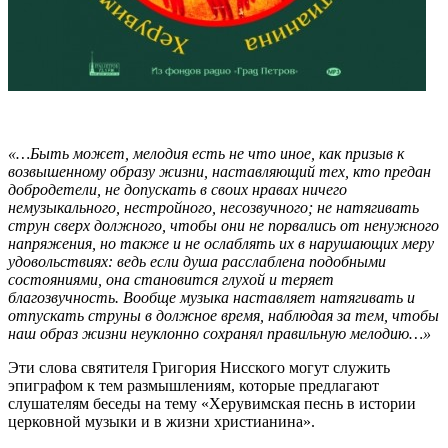
«…Быть может, мелодия есть не что иное, как призыв к
возвышенному образу жизни, наставляющий тех, кто предан
добродетели, не допускать в своих нравах ничего
немузыкального, нестройного, несозвучного; не натягивать
струн сверх должного, чтобы они не порвались от ненужного
напряжения, но также и не ослаблять их в нарушающих меру
удовольствиях: ведь если душа расслаблена подобными
состояниями, она становится глухой и теряет
благозвучность. Вообще музыка наставляет натягивать и
отпускать струны в должное время, наблюдая за тем, чтобы
наш образ жизни неуклонно сохранял правильную мелодию…»
Эти слова святителя Григория Нисского могут служить
эпиграфом к тем размышлениям, которые предлагают
слушателям беседы на тему «Херувимская песнь в истории
церковной музыки и в жизни христианина».