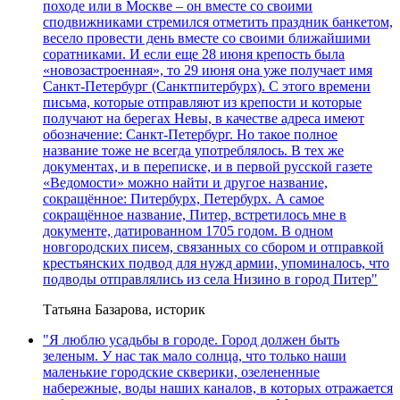
походе или в Москве – он вместе со своими
сподвижниками стремился отметить праздник банкетом,
весело провести день вместе со своими ближайшими
соратниками. И если еще 28 июня крепость была
«новозастроенная», то 29 июня она уже получает имя
Санкт-Петербург (Санктпитербурх). С этого времени
письма, которые отправляют из крепости и которые
получают на берегах Невы, в качестве адреса имеют
обозначение: Санкт-Петербург. Но такое полное
название тоже не всегда употреблялось. В тех же
документах, и в переписке, и в первой русской газете
«Ведомости» можно найти и другое название,
сокращённое: Питербурх, Петербурх. А самое
сокращённое название, Питер, встретилось мне в
документе, датированном 1705 годом. В одном
новгородских писем, связанных со сбором и отправкой
крестьянских подвод для нужд армии, упоминалось, что
подводы отправлялись из села Низино в город Питер"
Татьяна Базарова, историк
"Я люблю усадьбы в городе. Город должен быть
зеленым. У нас так мало солнца, что только наши
маленькие городские скверики, озелененные
набережные, воды наших каналов, в которых отражается