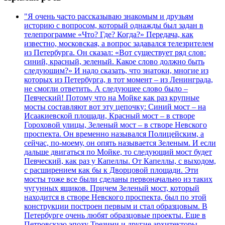
"Я очень часто рассказываю знакомым и друзьям
историю с вопросом, который однажды был задан в
телепрограмме «Что? Где? Когда?» Передача, как
известно, московская, а вопрос задавался телезрителем
из Петербурга. Он сказал: «Вот существует ряд слов:
синий, красный, зеленый. Какое слово должно быть
следующим?» И надо сказать, что знатоки, многие из
которых из Петербурга, в тот момент – из Ленинграда,
не смогли ответить. А следующее слово было –
Певческий! Потому что на Мойке как раз крупные
мосты составляют вот эту цепочку: Синий мост – на
Исаакиевской площади, Красный мост – в створе
Гороховой улицы, Зеленый мост – в створе Невского
проспекта. Он временно назывался Полицейским, а
сейчас, по-моему, он опять называется Зеленым. И если
дальше двигаться по Мойке, то следующий мост будет
Певческий, как раз у Капеллы. От Капеллы, с выходом,
с расширением как бы к Дворцовой площади. Эти
мосты тоже все были сделаны первоначально из таких
чугунных ящиков. Причем Зеленый мост, который
находится в створе Невского проспекта, был по этой
конструкции построен первым и стал образцовым. В
Петербурге очень любят образцовые проекты. Еще в
Петровскую эпоху Трезини и другие архитекторы