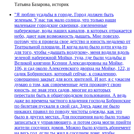
Татьяна Базарова, историк
"Я люблю усадьбы в городе. Город должен быть
зеленым. У нас так мало солнца, что только наши
маленькие городские скверики, озелененные
набережные, воды наших каналов, в которых отражается
небо, дают нам возможность дышать. Мне повезло,
потому что я провела свое детство и юность недалеко от
Театральной площади. И когда надо было идти куда-то
для того, чтобы «дышать воздухом», меня водили вдоль
зеленой набережной Мойки, туда, где были усадьбы и
Великой княгини Ксении Александровны на Мойке,
106, и сад около Алексеевского дворца на Мойке, 122, и
садик Бобринских, который сейчас, к сожалению,
совершенно закрыт для всех зрителей. И вот, я с ужасом
думаю о том, как современные дети проживут свою
юность, не зная этих садов, многие из которых
перестали быть в общегородском пользовании. А ведь
даже во времена частного владения господа Бобринские
по билетам пускали в свой сад. Здесь даже не было
никаких правил по поводу чистоты одежды, как это
было в других местах. Для посещения надо было только
записаться у управляющего, и потом сюда могли прийти
жители соседних домов. Можно было купить абонемент
на весь год, если ты жил в соседнем доме, чтобы,