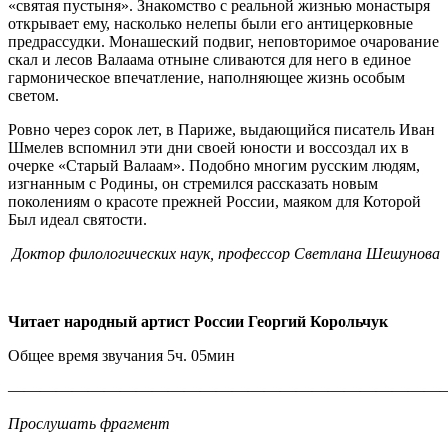
«святая пустыня». Знакомство с реальной жизнью монастыря
открывает ему, насколько нелепы были его антицерковные
предрассудки. Монашеский подвиг, неповторимое очарование
скал и лесов Валаама отныне сливаются для него в единое
гармоническое впечатление, наполняющее жизнь особым
светом.
Ровно через сорок лет, в Париже, выдающийся писатель Иван
Шмелев вспомнил эти дни своей юности и воссоздал их в
очерке «Старый Валаам». Подобно многим русским людям,
изгнанным с Родины, он стремился рассказать новым
поколениям о красоте прежней России, маяком для Которой
Был идеал святости.
Доктор филологических наук, профессор Светлана Шешунова
Читает народный артист России Георгий Корольчук
Общее время звучания 5ч. 05мин
————————————————————————————
Прослушать фрагмент