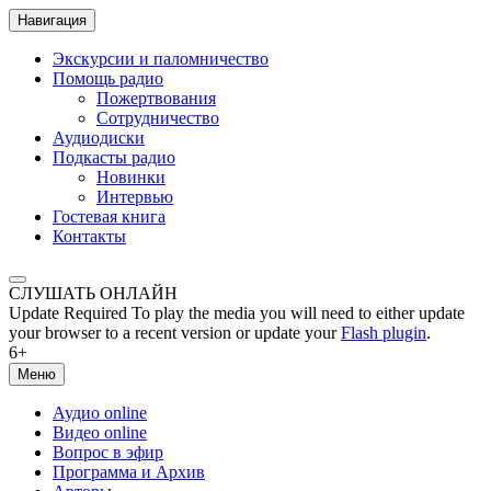
Навигация
Экскурсии и паломничество
Помощь радио
Пожертвования
Сотрудничество
Аудиодиски
Подкасты радио
Новинки
Интервью
Гостевая книга
Контакты
СЛУШАТЬ ОНЛАЙН
Update Required
To play the media you will need to either update
your browser to a recent version or update your
Flash plugin
.
6+
Меню
Аудио online
Видео online
Вопрос в эфир
Программа и Архив