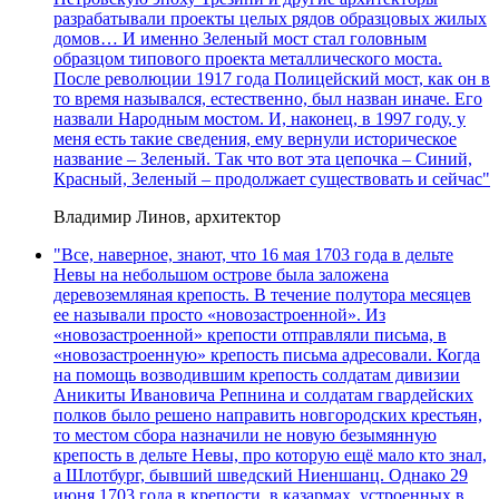
разрабатывали проекты целых рядов образцовых жилых
домов… И именно Зеленый мост стал головным
образцом типового проекта металлического моста.
После революции 1917 года Полицейский мост, как он в
то время назывался, естественно, был назван иначе. Его
назвали Народным мостом. И, наконец, в 1997 году, у
меня есть такие сведения, ему вернули историческое
название – Зеленый. Так что вот эта цепочка – Синий,
Красный, Зеленый – продолжает существовать и сейчас"
Владимир Линов, архитектор
"Все, наверное, знают, что 16 мая 1703 года в дельте
Невы на небольшом острове была заложена
деревоземляная крепость. В течение полутора месяцев
ее называли просто «новозастроенной». Из
«новозастроенной» крепости отправляли письма, в
«новозастроенную» крепость письма адресовали. Когда
на помощь возводившим крепость солдатам дивизии
Аникиты Ивановича Репнина и солдатам гвардейских
полков было решено направить новгородских крестьян,
то местом сбора назначили не новую безымянную
крепость в дельте Невы, про которую ещё мало кто знал,
а Шлотбург, бывший шведский Ниеншанц. Однако 29
июня 1703 года в крепости, в казармах, устроенных в