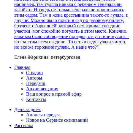
например, там гуляла нянька с ребенком генеральши
такой-то. Но ведь не только генеральши пользовались
этим садом. Там и жена крестьянина такого-то гуляла, и
другие. Можно было пойти в сад по разовому билету.
Студент с барышней, который осматривал соседние
участки, мог спокойно погулять в этом месте. Конечно,
важным было соблюдение порядка, отсутствие мусора –
вот за этим всем следили. То есть в саду гуляли чинно,
но все же горожане гуляли. А ныне что?"
Елена Жерихина, петербурговед
Главная
О радио
Авторы
Передачи
Архив вещания
Ваш вопрос в прямой эфир
Контакты
День за днем
Анонсы передач
Новое на Сервисе скачиваний
Рассылка