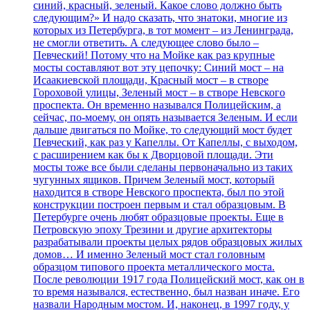
синий, красный, зеленый. Какое слово должно быть
следующим?» И надо сказать, что знатоки, многие из
которых из Петербурга, в тот момент – из Ленинграда,
не смогли ответить. А следующее слово было –
Певческий! Потому что на Мойке как раз крупные
мосты составляют вот эту цепочку: Синий мост – на
Исаакиевской площади, Красный мост – в створе
Гороховой улицы, Зеленый мост – в створе Невского
проспекта. Он временно назывался Полицейским, а
сейчас, по-моему, он опять называется Зеленым. И если
дальше двигаться по Мойке, то следующий мост будет
Певческий, как раз у Капеллы. От Капеллы, с выходом,
с расширением как бы к Дворцовой площади. Эти
мосты тоже все были сделаны первоначально из таких
чугунных ящиков. Причем Зеленый мост, который
находится в створе Невского проспекта, был по этой
конструкции построен первым и стал образцовым. В
Петербурге очень любят образцовые проекты. Еще в
Петровскую эпоху Трезини и другие архитекторы
разрабатывали проекты целых рядов образцовых жилых
домов… И именно Зеленый мост стал головным
образцом типового проекта металлического моста.
После революции 1917 года Полицейский мост, как он в
то время назывался, естественно, был назван иначе. Его
назвали Народным мостом. И, наконец, в 1997 году, у