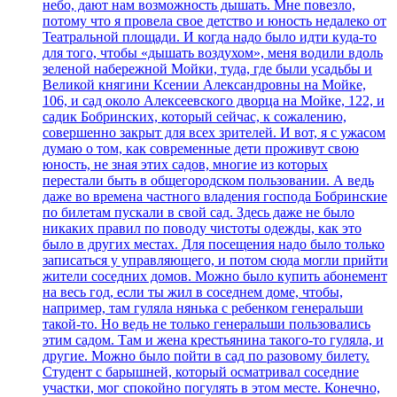
небо, дают нам возможность дышать. Мне повезло,
потому что я провела свое детство и юность недалеко от
Театральной площади. И когда надо было идти куда-то
для того, чтобы «дышать воздухом», меня водили вдоль
зеленой набережной Мойки, туда, где были усадьбы и
Великой княгини Ксении Александровны на Мойке,
106, и сад около Алексеевского дворца на Мойке, 122, и
садик Бобринских, который сейчас, к сожалению,
совершенно закрыт для всех зрителей. И вот, я с ужасом
думаю о том, как современные дети проживут свою
юность, не зная этих садов, многие из которых
перестали быть в общегородском пользовании. А ведь
даже во времена частного владения господа Бобринские
по билетам пускали в свой сад. Здесь даже не было
никаких правил по поводу чистоты одежды, как это
было в других местах. Для посещения надо было только
записаться у управляющего, и потом сюда могли прийти
жители соседних домов. Можно было купить абонемент
на весь год, если ты жил в соседнем доме, чтобы,
например, там гуляла нянька с ребенком генеральши
такой-то. Но ведь не только генеральши пользовались
этим садом. Там и жена крестьянина такого-то гуляла, и
другие. Можно было пойти в сад по разовому билету.
Студент с барышней, который осматривал соседние
участки, мог спокойно погулять в этом месте. Конечно,