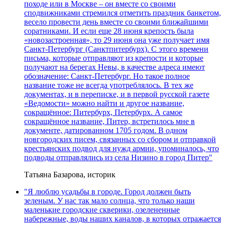
походе или в Москве – он вместе со своими
сподвижниками стремился отметить праздник банкетом,
весело провести день вместе со своими ближайшими
соратниками. И если еще 28 июня крепость была
«новозастроенная», то 29 июня она уже получает имя
Санкт-Петербург (Санктпитербурх). С этого времени
письма, которые отправляют из крепости и которые
получают на берегах Невы, в качестве адреса имеют
обозначение: Санкт-Петербург. Но такое полное
название тоже не всегда употреблялось. В тех же
документах, и в переписке, и в первой русской газете
«Ведомости» можно найти и другое название,
сокращённое: Питербурх, Петербурх. А самое
сокращённое название, Питер, встретилось мне в
документе, датированном 1705 годом. В одном
новгородских писем, связанных со сбором и отправкой
крестьянских подвод для нужд армии, упоминалось, что
подводы отправлялись из села Низино в город Питер"
Татьяна Базарова, историк
"Я люблю усадьбы в городе. Город должен быть
зеленым. У нас так мало солнца, что только наши
маленькие городские скверики, озелененные
набережные, воды наших каналов, в которых отражается