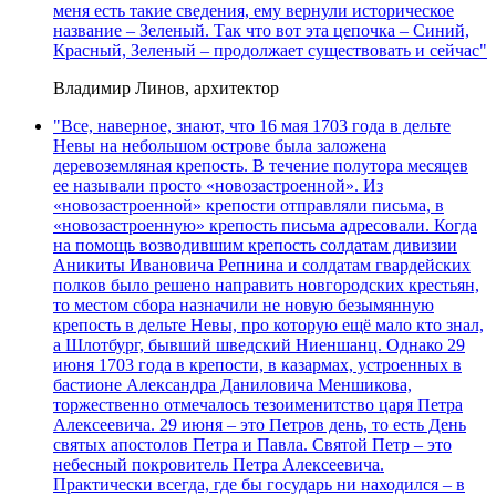
меня есть такие сведения, ему вернули историческое
название – Зеленый. Так что вот эта цепочка – Синий,
Красный, Зеленый – продолжает существовать и сейчас"
Владимир Линов, архитектор
"Все, наверное, знают, что 16 мая 1703 года в дельте
Невы на небольшом острове была заложена
деревоземляная крепость. В течение полутора месяцев
ее называли просто «новозастроенной». Из
«новозастроенной» крепости отправляли письма, в
«новозастроенную» крепость письма адресовали. Когда
на помощь возводившим крепость солдатам дивизии
Аникиты Ивановича Репнина и солдатам гвардейских
полков было решено направить новгородских крестьян,
то местом сбора назначили не новую безымянную
крепость в дельте Невы, про которую ещё мало кто знал,
а Шлотбург, бывший шведский Ниеншанц. Однако 29
июня 1703 года в крепости, в казармах, устроенных в
бастионе Александра Даниловича Меншикова,
торжественно отмечалось тезоименитство царя Петра
Алексеевича. 29 июня – это Петров день, то есть День
святых апостолов Петра и Павла. Святой Петр – это
небесный покровитель Петра Алексеевича.
Практически всегда, где бы государь ни находился – в