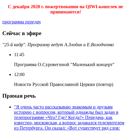
С декабря 2020 г. пожертвования на QIWI-кошелек не
принимаются!
программа передач
Сейчас в эфире
"25-й кадр". Программу ведут А.Злобин и Е.Володченко
11:45
Программа О.Суровегиной "Маленький концерт"
12:00
Новости Русской Православной Церкви (повтор)
Прямая речь
"Я очень часто рассказываю знакомым и друзьям
историю с вопросом, который однажды был задан в
телепрограмме «Что? Где? Когда?» Передача, как
известно, московская, а вопрос задавался телезрителем
из Петербурга. Он сказал: «Вот существует ряд слов: