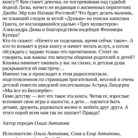
книгу?! Кем станет девочка, не погоревавшая над судьбой
бедной Лизы, ничего не ведающая о жизненных перипетиях
Джейн Эйр или Наташи Ростовой? Что будет делать мальчик,
не плывший следом за яхтой «Дункан» на поиски капитана
Гранта, не восхищавшийся удалью «Трех мушкетеров»
Александра Дюма и благородством индейцев Фенимора
Купера?
Кто-то скажет: «Ничего не поделаешь, время сейчас такое». А
кто-то возьмет в руки книгу и начнет читать вслух, а потом
обсуждать с чадами только что прочитанное. Стоит ли
говорить, как важны эти минуты общения родителей и детей?
Книжка начинает оживать у вас на глазах, и детская душа
раскрывается ей навстречу…
Именно так и происходит в этом радиоспектакле,
подготовленном по страницам трогательной, веселой и очень
детской повести шведской писательницы Астрид Линдгрен
«Мы все из Бюллербю».
Гимн детству — вот что такое эта книга. Читая ее, взрослые
вспомнят свои игры и шалости, а дети… научатся быть
детьми, дружить, радоваться жизни и любить друг друга. А
этого порой всем нам так не хватает! Правда?
Автор передач
Ольга Антипова
Исполнители:
Ольга Антипова, Соня и Егор Антиповы,