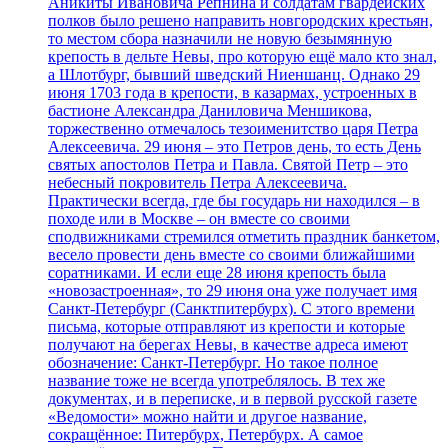
Аникиты Ивановича Репнина и солдатам гвардейских
полков было решено направить новгородских крестьян,
то местом сбора назначили не новую безымянную
крепость в дельте Невы, про которую ещё мало кто знал,
а Шлотбург, бывший шведский Ниеншанц. Однако 29
июня 1703 года в крепости, в казармах, устроенных в
бастионе Александра Даниловича Меншикова,
торжественно отмечалось тезоименитство царя Петра
Алексеевича. 29 июня – это Петров день, то есть День
святых апостолов Петра и Павла. Святой Петр – это
небесный покровитель Петра Алексеевича.
Практически всегда, где бы государь ни находился – в
походе или в Москве – он вместе со своими
сподвижниками стремился отметить праздник банкетом,
весело провести день вместе со своими ближайшими
соратниками. И если еще 28 июня крепость была
«новозастроенная», то 29 июня она уже получает имя
Санкт-Петербург (Санктпитербурх). С этого времени
письма, которые отправляют из крепости и которые
получают на берегах Невы, в качестве адреса имеют
обозначение: Санкт-Петербург. Но такое полное
название тоже не всегда употреблялось. В тех же
документах, и в переписке, и в первой русской газете
«Ведомости» можно найти и другое название,
сокращённое: Питербурх, Петербурх. А самое