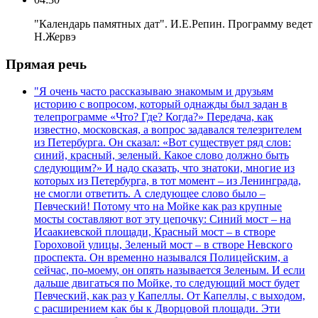
"Календарь памятных дат". И.Е.Репин. Программу ведет
Н.Жервэ
Прямая речь
"Я очень часто рассказываю знакомым и друзьям
историю с вопросом, который однажды был задан в
телепрограмме «Что? Где? Когда?» Передача, как
известно, московская, а вопрос задавался телезрителем
из Петербурга. Он сказал: «Вот существует ряд слов:
синий, красный, зеленый. Какое слово должно быть
следующим?» И надо сказать, что знатоки, многие из
которых из Петербурга, в тот момент – из Ленинграда,
не смогли ответить. А следующее слово было –
Певческий! Потому что на Мойке как раз крупные
мосты составляют вот эту цепочку: Синий мост – на
Исаакиевской площади, Красный мост – в створе
Гороховой улицы, Зеленый мост – в створе Невского
проспекта. Он временно назывался Полицейским, а
сейчас, по-моему, он опять называется Зеленым. И если
дальше двигаться по Мойке, то следующий мост будет
Певческий, как раз у Капеллы. От Капеллы, с выходом,
с расширением как бы к Дворцовой площади. Эти