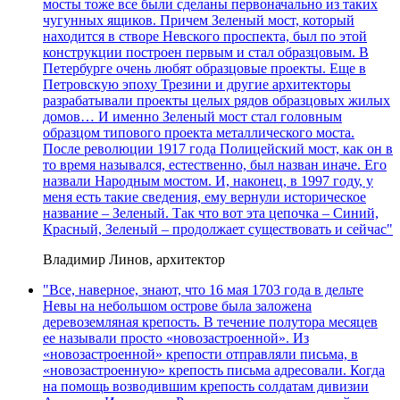
мосты тоже все были сделаны первоначально из таких
чугунных ящиков. Причем Зеленый мост, который
находится в створе Невского проспекта, был по этой
конструкции построен первым и стал образцовым. В
Петербурге очень любят образцовые проекты. Еще в
Петровскую эпоху Трезини и другие архитекторы
разрабатывали проекты целых рядов образцовых жилых
домов… И именно Зеленый мост стал головным
образцом типового проекта металлического моста.
После революции 1917 года Полицейский мост, как он в
то время назывался, естественно, был назван иначе. Его
назвали Народным мостом. И, наконец, в 1997 году, у
меня есть такие сведения, ему вернули историческое
название – Зеленый. Так что вот эта цепочка – Синий,
Красный, Зеленый – продолжает существовать и сейчас"
Владимир Линов, архитектор
"Все, наверное, знают, что 16 мая 1703 года в дельте
Невы на небольшом острове была заложена
деревоземляная крепость. В течение полутора месяцев
ее называли просто «новозастроенной». Из
«новозастроенной» крепости отправляли письма, в
«новозастроенную» крепость письма адресовали. Когда
на помощь возводившим крепость солдатам дивизии