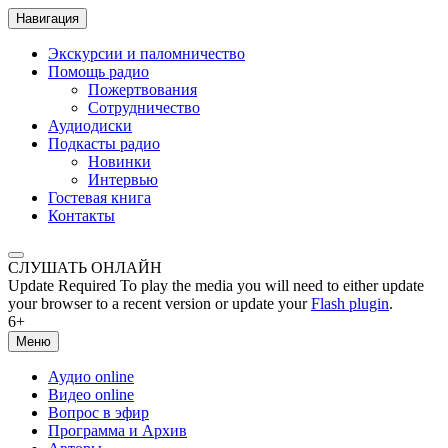
Навигация
Экскурсии и паломничество
Помощь радио
Пожертвования
Сотрудничество
Аудиодиски
Подкасты радио
Новинки
Интервью
Гостевая книга
Контакты
СЛУШАТЬ ОНЛАЙН
Update Required
To play the media you will need to either update
your browser to a recent version or update your
Flash plugin
.
6+
Меню
Аудио online
Видео online
Вопрос в эфир
Программа и Архив