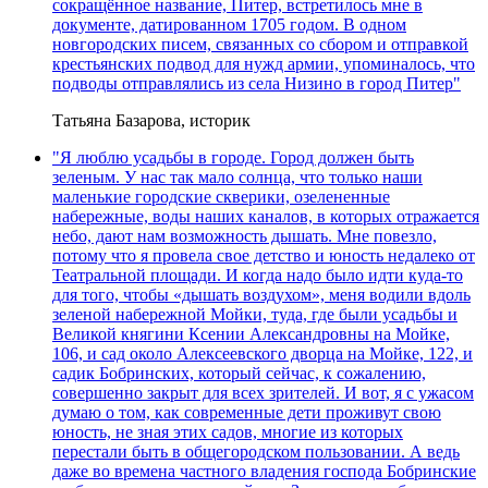
сокращённое название, Питер, встретилось мне в
документе, датированном 1705 годом. В одном
новгородских писем, связанных со сбором и отправкой
крестьянских подвод для нужд армии, упоминалось, что
подводы отправлялись из села Низино в город Питер"
Татьяна Базарова, историк
"Я люблю усадьбы в городе. Город должен быть
зеленым. У нас так мало солнца, что только наши
маленькие городские скверики, озелененные
набережные, воды наших каналов, в которых отражается
небо, дают нам возможность дышать. Мне повезло,
потому что я провела свое детство и юность недалеко от
Театральной площади. И когда надо было идти куда-то
для того, чтобы «дышать воздухом», меня водили вдоль
зеленой набережной Мойки, туда, где были усадьбы и
Великой княгини Ксении Александровны на Мойке,
106, и сад около Алексеевского дворца на Мойке, 122, и
садик Бобринских, который сейчас, к сожалению,
совершенно закрыт для всех зрителей. И вот, я с ужасом
думаю о том, как современные дети проживут свою
юность, не зная этих садов, многие из которых
перестали быть в общегородском пользовании. А ведь
даже во времена частного владения господа Бобринские