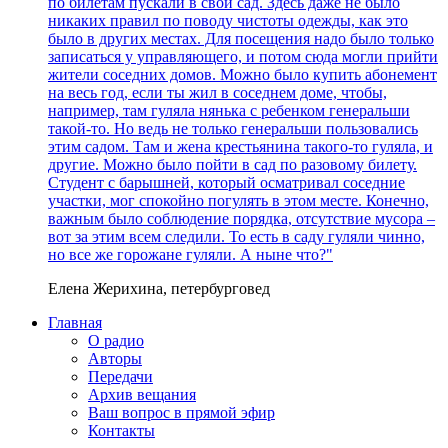
по билетам пускали в свой сад. Здесь даже не было
никаких правил по поводу чистоты одежды, как это
было в других местах. Для посещения надо было только
записаться у управляющего, и потом сюда могли прийти
жители соседних домов. Можно было купить абонемент
на весь год, если ты жил в соседнем доме, чтобы,
например, там гуляла нянька с ребенком генеральши
такой-то. Но ведь не только генеральши пользовались
этим садом. Там и жена крестьянина такого-то гуляла, и
другие. Можно было пойти в сад по разовому билету.
Студент с барышней, который осматривал соседние
участки, мог спокойно погулять в этом месте. Конечно,
важным было соблюдение порядка, отсутствие мусора –
вот за этим всем следили. То есть в саду гуляли чинно,
но все же горожане гуляли. А ныне что?"
Елена Жерихина, петербурговед
Главная
О радио
Авторы
Передачи
Архив вещания
Ваш вопрос в прямой эфир
Контакты