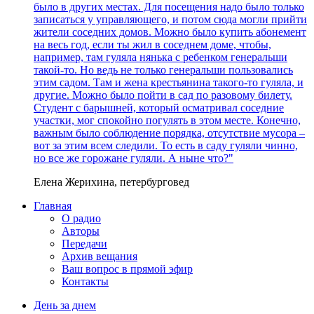
было в других местах. Для посещения надо было только
записаться у управляющего, и потом сюда могли прийти
жители соседних домов. Можно было купить абонемент
на весь год, если ты жил в соседнем доме, чтобы,
например, там гуляла нянька с ребенком генеральши
такой-то. Но ведь не только генеральши пользовались
этим садом. Там и жена крестьянина такого-то гуляла, и
другие. Можно было пойти в сад по разовому билету.
Студент с барышней, который осматривал соседние
участки, мог спокойно погулять в этом месте. Конечно,
важным было соблюдение порядка, отсутствие мусора –
вот за этим всем следили. То есть в саду гуляли чинно,
но все же горожане гуляли. А ныне что?"
Елена Жерихина, петербурговед
Главная
О радио
Авторы
Передачи
Архив вещания
Ваш вопрос в прямой эфир
Контакты
День за днем