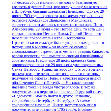
то местом сбора назначили не новую безымянную
крепость в дельте Невы, про которую ещё мало кто знал,
а Шлотбург, бывший шведский Ниеншанц. Однако 29
июня 1703 года в крепости, в казармах, устроенных в
бастионе Александра Даниловича Меншикова,
торжественно отмечалось тезоименитство царя Петра
Алексеевича. 29 июня – это Петров день, то есть День
святых апостолов Петра и Павла. Святой Петр – это
небесный покровитель Петра Алексеевича.
Практически всегда, где бы государь ни находился – в
походе или в Москве – он вместе со своими
сподвижниками стремился отметить праздник банкетом,
весело провести день вместе со своими ближайшими
соратниками. И если еще 28 июня крепость была
«новозастроенная», то 29 июня она уже получает имя
Санкт-Петербург (Санктпитербурх). С этого времени
письма, которые отправляют из крепости и которые
получают на берегах Невы, в качестве адреса имеют
обозначение: Санкт-Петербург. Но такое полное
название тоже не всегда употреблялось. В тех же
документах, и в переписке, и в первой русской газете
«Ведомости» можно найти и другое название,
сокращённое: Питербурх, Петербурх. А самое
сокращённое название, Питер, встретилось мне в
документе, датированном 1705 годом. В одном