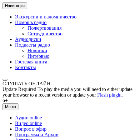
Навигация
Экскурсии и паломничество
Помощь радио
Пожертвования
Сотрудничество
Аудиодиски
Подкасты радио
Новинки
Интервью
Гостевая книга
Контакты
СЛУШАТЬ ОНЛАЙН
Update Required
To play the media you will need to either update
your browser to a recent version or update your
Flash plugin
.
6+
Меню
Аудио online
Видео online
Вопрос в эфир
Программа и Архив