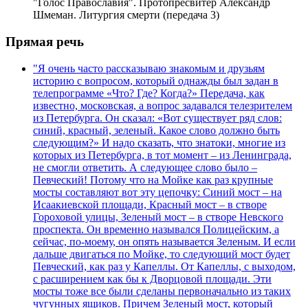
"Голос Православия". Протопресвитер Александр
Шмеман. Литургия смерти (передача 3)
Прямая речь
"Я очень часто рассказываю знакомым и друзьям
историю с вопросом, который однажды был задан в
телепрограмме «Что? Где? Когда?» Передача, как
известно, московская, а вопрос задавался телезрителем
из Петербурга. Он сказал: «Вот существует ряд слов:
синий, красный, зеленый. Какое слово должно быть
следующим?» И надо сказать, что знатоки, многие из
которых из Петербурга, в тот момент – из Ленинграда,
не смогли ответить. А следующее слово было –
Певческий! Потому что на Мойке как раз крупные
мосты составляют вот эту цепочку: Синий мост – на
Исаакиевской площади, Красный мост – в створе
Гороховой улицы, Зеленый мост – в створе Невского
проспекта. Он временно назывался Полицейским, а
сейчас, по-моему, он опять называется Зеленым. И если
дальше двигаться по Мойке, то следующий мост будет
Певческий, как раз у Капеллы. От Капеллы, с выходом,
с расширением как бы к Дворцовой площади. Эти
мосты тоже все были сделаны первоначально из таких
чугунных ящиков. Причем Зеленый мост, который