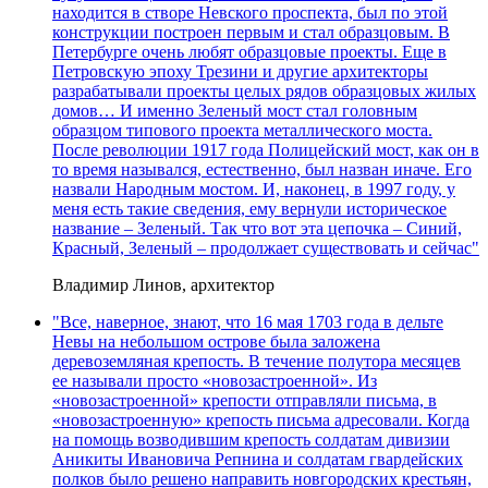
находится в створе Невского проспекта, был по этой
конструкции построен первым и стал образцовым. В
Петербурге очень любят образцовые проекты. Еще в
Петровскую эпоху Трезини и другие архитекторы
разрабатывали проекты целых рядов образцовых жилых
домов… И именно Зеленый мост стал головным
образцом типового проекта металлического моста.
После революции 1917 года Полицейский мост, как он в
то время назывался, естественно, был назван иначе. Его
назвали Народным мостом. И, наконец, в 1997 году, у
меня есть такие сведения, ему вернули историческое
название – Зеленый. Так что вот эта цепочка – Синий,
Красный, Зеленый – продолжает существовать и сейчас"
Владимир Линов, архитектор
"Все, наверное, знают, что 16 мая 1703 года в дельте
Невы на небольшом острове была заложена
деревоземляная крепость. В течение полутора месяцев
ее называли просто «новозастроенной». Из
«новозастроенной» крепости отправляли письма, в
«новозастроенную» крепость письма адресовали. Когда
на помощь возводившим крепость солдатам дивизии
Аникиты Ивановича Репнина и солдатам гвардейских
полков было решено направить новгородских крестьян,