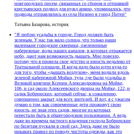
новгородских писем, связанных со сбором и отправкой
крестьянских подвод для нужд армии, упоминалось, что
подводы отправлялись из села Низино в город Питер"
Татьяна Базарова, историк
"Я люблю усадьбы в городе. Город должен быть
зеленым. У нас так мало солнца, что только наши
маленькие городские скверики, озелененные
набережные, воды наших каналов, в которых отражается
небо, дают нам возможность дышать. Мне повезло,
потому что я провела свое детство и юность недалеко от
Театральной площади. И когда надо было идти куда-то
для того, чтобы «дышать воздухом», меня водили вдоль
зеленой набережной Мойки, туда, где были усадьбы и
Великой княгини Ксении Александровны на Мойке,
106, и сад около Алексеевского дворца на Мойке, 122, и
садик Бобринских, который сейчас, к сожалению,
совершенно закрыт для всех зрителей. И вот, я с ужасом
думаю о том, как современные дети проживут свою
юность, не зная этих садов, многие из которых
перестали быть в общегородском пользовании. А ведь
даже во времена частного владения господа Бобринские
по билетам пускали в свой сад. Здесь даже не было
никаких правил по поводу чистоты одежды, как это